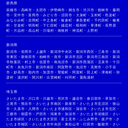
群馬県
前橋市
・
高崎市
・
太田市
・
伊勢崎市
・
桐生市
・
渋川市
・
館林市
・
藤岡
市
・
安中市
・
富岡市
・
みどり市
・
沼田市
・
大泉町
・
玉村町
・
邑楽町
・
みなかみ町
・
吉岡町
・
中之条町
・
板倉町
・
東吾妻町
・
千代田町
・
榛東
村
・
甘楽町
・
明和町
・
下仁田町
・
嬬恋村
・
昭和村
・
草津町
・
長野原
町
・
片品村
・
高山村
・
川場村
・
南牧村
・
神流町
・
上野村
新潟県
新潟市
・
長岡市
・
上越市
・
新潟市中央区
・
新潟市西区
・
三条市
・
新潟
市東区
・
新発田市
・
柏崎市
・
燕市
・
新潟市北区
・
新潟市江南区
・
新潟
市秋葉区
・
村上市
・
佐渡市
・
南魚沼市
・
新潟市西蒲区
・
五泉市
・
十日
町市
・
糸魚川市
・
新潟市南区
・
阿賀野市
・
魚沼市
・
見附市
・
小千谷
市
・
妙高市
・
胎内市
・
加茂市
・
聖籠町
・
阿賀町
・
田上町
・
津南町
・
弥
彦村
・
湯沢町
・
関川村
・
出雲崎町
・
刈羽村
・
粟島浦村
埼玉県
さいたま市
・
川口市
・
川越市
・
所沢市
・
越谷市
・
春日部市
・
草加市
・
上尾市
・
熊谷市
・
さいたま市南区
・
新座市
・
さいたま市見沼区
・
狭山
市
・
久喜市
・
入間市
・
さいたま市浦和区
・
深谷市
・
さいたま市北区
・
三郷市
・
朝霞市
・
戸田市
・
鴻巣市
・
加須市
・
さいたま市岩槻区
・
さい
たま市緑区
・
さいたま市大宮区
・
富士見市
・
ふじみ野市
・
坂戸市
・
さ
いたま市桜区
・
さいたま市中央区
・
東松山市
・
行田市
・
飯能市
・
さい