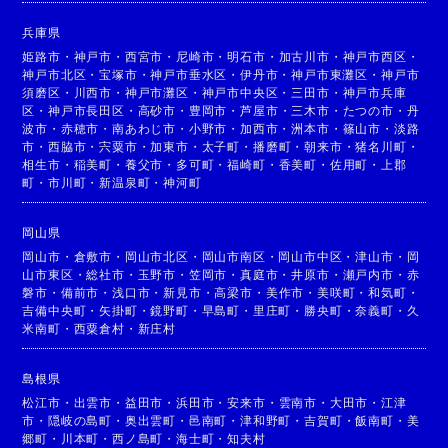
兵庫県
姫路市
・
神戸市
・
西宮市
・
尼崎市
・
明石市
・
加古川市
・
神戸市西区
・
神戸市北区
・
宝塚市
・
神戸市垂水区
・
伊丹市
・
神戸市東灘区
・
神戸市
須磨区
・
川西市
・
神戸市灘区
・
神戸市中央区
・
三田市
・
神戸市兵庫
区
・
神戸市長田区
・
高砂市
・
豊岡市
・
芦屋市
・
三木市
・
たつの市
・
丹
波市
・
赤穂市
・
南あわじ市
・
小野市
・
加西市
・
洲本市
・
篠山市
・
淡路
市
・
西脇市
・
宍粟市
・
加東市
・
太子町
・
播磨町
・
朝来市
・
猪名川町
・
相生市
・
稲美町
・
養父市
・
多可町
・
福崎町
・
香美町
・
佐用町
・
上郡
町
・
市川町
・
新温泉町
・
神河町
岡山県
岡山市
・
倉敷市
・
岡山市北区
・
岡山市南区
・
岡山市中区
・
津山市
・
岡
山市東区
・
総社市
・
玉野市
・
笠岡市
・
真庭市
・
井原市
・
瀬戸内市
・
赤
磐市
・
備前市
・
浅口市
・
新見市
・
高梁市
・
美作市
・
美咲町
・
和気町
・
吉備中央町
・
矢掛町
・
鏡野町
・
早島町
・
里庄町
・
勝央町
・
奈義町
・
久
米南町
・
西粟倉村
・
新庄村
島根県
松江市
・
出雲市
・
益田市
・
浜田市
・
安来市
・
雲南市
・
大田市
・
江津
市
・
隠岐の島町
・
奥出雲町
・
邑南町
・
津和野町
・
吉賀町
・
飯南町
・
美
郷町
・
川本町
・
西ノ島町
・
海士町
・
知夫村