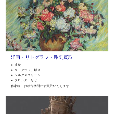
洋画・リトグラフ・彫刻買取
油絵
リトグラフ、版画
シルクスクリーン
ブロンズ など
作家物・お稽古物問わず買取いたします。