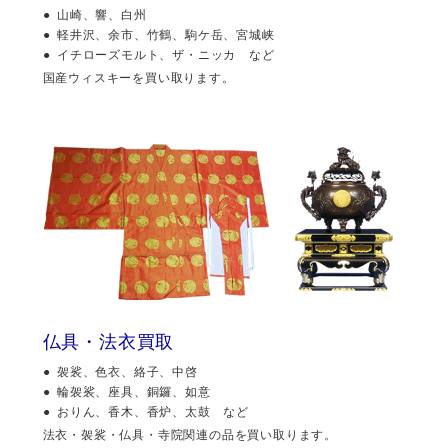
山崎、響、白州
軽井沢、余市、竹鶴、駒ケ岳、宮城峡
イチローズモルト、ザ・ニッカ など
国産ウィスキーを買い取ります。
仏具・法衣買取
袈裟、色衣、絡子、中啓
輪袈裟、座具、銅鑼、如意
おりん、香木、香炉、太鼓 など
法衣・袈裟・仏具・寺院関連の品を買い取ります。