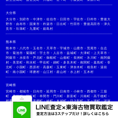
大分県
大分市
・
別府市
・
中津市
・
佐伯市
・
日田市
・
宇佐市
・
臼杵市
・
豊後大
野市
・
由布市
・
国東市
・
杵築市
・
日出町
・
竹田市
・
豊後高田市
・
津久
見市
・
玖珠町
・
九重町
・
姫島村
熊本県
熊本市
・
八代市
・
玉名市
・
天草市
・
宇城市
・
山鹿市
・
荒尾市
・
合志
市
・
菊池市
・
菊陽町
・
宇土市
・
人吉市
・
益城町
・
大津町
・
上天草市
・
阿蘇市
・
水俣市
・
芦北町
・
御船町
・
山都町
・
長洲町
・
氷川町
・
南阿蘇
村
・
美里町
・
和水町
・
甲佐町
・
錦町
・
多良木町
・
南関町
・
嘉島町
・
苓
北町
・
小国町
・
西原村
・
高森町
・
玉東町
・
津奈木町
・
相良村
・
湯前
町
・
南小国町
・
球磨村
・
山江村
・
産山村
・
水上村
・
五木村
宮崎県
宮崎市
・
都城市
・
日向市
・
延岡市
・
日南市
・
小林市
・
西都市
・
三股
町
・
高鍋町
・
国富町
・
串間市
・
門川町
・
新富町
・
川南町
・
高千穂町
・
都農町
・
高原町
・
美郷町
・
綾町
・
木城町
・
日之影町
・
五ヶ瀬町
・
諸塚
村
・
椎葉村
・
西米良村