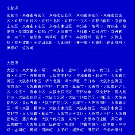
京都府
京都市
・
京都市右京区
・
京都市伏見区
・
京都市左京区
・
京都市西京
区
・
京都市山科区
・
京都市北区
・
京都市中京区
・
京都市南区
・
京都市
上京区
・
京都市下京区
・
京都市東山区
・
宇治市
・
亀岡市
・
舞鶴市
・
城
陽市
・
長岡京市
・
福知山市
・
木津川市
・
八幡市
・
京田辺市
・
京丹後
市
・
向日市
・
綾部市
・
精華町
・
南丹市
・
与謝野町
・
宮津市
・
久御山
町
・
京丹波町
・
宇治田原町
・
大山崎町
・
井手町
・
和束町
・
南山城村
・
伊根町
・
笠置町
大阪府
大阪市
・
東大阪市
・
堺市
・
枚方市
・
豊中市
・
高槻市
・
吹田市
・
茨木
市
・
八尾市
・
寝屋川市
・
大阪市平野区
・
岸和田市
・
和泉市
・
大阪市淀
川区
・
大阪市城東区
・
堺市北区
・
堺市堺区
・
守口市
・
大阪市生野区
・
堺市西区
・
大阪市東住吉区
・
門真市
・
箕面市
・
大東市
・
大阪市住之江
区
・
松原市
・
堺市中区
・
大阪市西成区
・
富田林市
・
羽曳野市
・
河内長
野市
・
大阪市鶴見区
・
大阪市北区
・
大阪市阿倍野区
・
池田市
・
大阪市
都島区
・
泉佐野市
・
大阪市西淀川区
・
貝塚市
・
大阪市旭区
・
大阪市港
区
・
堺市東区
・
摂津市
・
大阪市東成区
・
大阪市西区
・
大阪市中央区
・
交野市
・
泉大津市
・
柏原市
・
大阪市天王寺区
・
大阪市大正区
・
大阪市
福島区
・
藤井寺市
・
大阪市此花区
・
泉南市
・
大阪市浪速区
・
高石市
・
四條畷市
・
大阪狭山市
・
阪南市
・
熊取町
・
堺市美原区
・
島本町
・
豊能
町
・
忠岡町
・
岬町
・
河南町
・
太子町
・
能勢町
・
田尻町
・
千早赤阪村