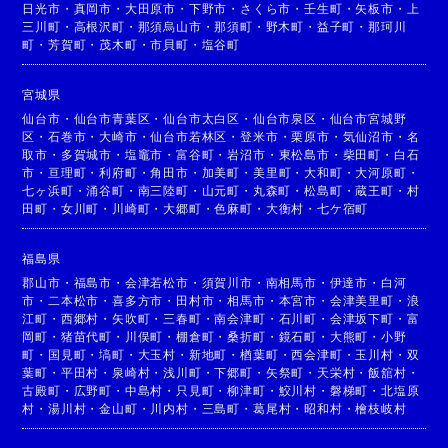
日光市
・
真岡市
・
大田原市
・
下野市
・
さくら市
・
壬生町
・
矢板市
・
上
三川町
・
高根沢町
・
那須烏山市
・
那須町
・
野木町
・
益子町
・
那珂川
町
・
芳賀町
・
茂木町
・
市貝町
・
塩谷町
宮城県
仙台市
・
仙台市青葉区
・
仙台市太白区
・
仙台市泉区
・
仙台市宮城野
区
・
石巻市
・
大崎市
・
仙台市若林区
・
登米市
・
栗原市
・
気仙沼市
・
名
取市
・
多賀城市
・
塩竈市
・
富谷町
・
岩沼市
・
東松島市
・
柴田町
・
白石
市
・
亘理町
・
利府町
・
角田市
・
加美町
・
美里町
・
大和町
・
大河原町
・
七ヶ浜町
・
涌谷町
・
南三陸町
・
山元町
・
丸森町
・
松島町
・
蔵王町
・
村
田町
・
女川町
・
川崎町
・
大郷町
・
色麻町
・
大衡村
・
七ケ宿町
福島県
郡山市
・
福島市
・
会津若松市
・
須賀川市
・
南相馬市
・
伊達市
・
白河
市
・
二本松市
・
喜多方市
・
田村市
・
相馬市
・
本宮市
・
会津美里町
・
浪
江町
・
西郷村
・
矢吹町
・
三春町
・
南会津町
・
石川町
・
会津坂下町
・
富
岡町
・
猪苗代町
・
川俣町
・
棚倉町
・
桑折町
・
鏡石町
・
大熊町
・
小野
町
・
国見町
・
塙町
・
大玉村
・
新地町
・
楢葉町
・
西会津町
・
玉川村
・
双
葉町
・
平田村
・
泉崎村
・
浅川町
・
下郷町
・
矢祭町
・
天栄村
・
飯舘村
・
古殿町
・
広野町
・
中島村
・
只見町
・
柳津町
・
鮫川村
・
磐梯町
・
北塩原
村
・
湯川村
・
金山町
・
川内村
・
三島町
・
葛尾村
・
昭和村
・
檜枝岐村