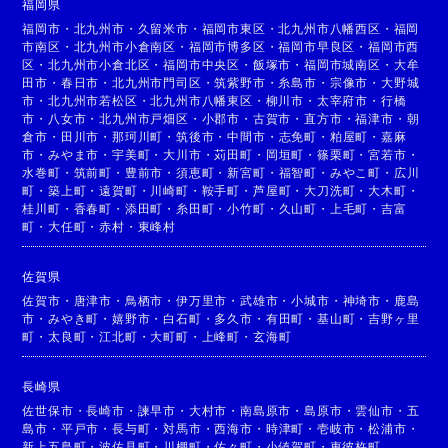
福岡県
福岡市
・
北九州市
・
久留米市
・
福岡市東区
・
北九州市八幡西区
・
福岡
市南区
・
北九州市小倉南区
・
福岡市博多区
・
福岡市早良区
・
福岡市西
区
・
北九州市小倉北区
・
福岡市中央区
・
飯塚市
・
福岡市城南区
・
大牟
田市
・
春日市
・
北九州市門司区
・
筑紫野市
・
糸島市
・
宗像市
・
大野城
市
・
北九州市若松区
・
北九州市八幡東区
・
柳川市
・
太宰府市
・
行橋
市
・
八女市
・
北九州市戸畑区
・
小郡市
・
古賀市
・
直方市
・
福津市
・
朝
倉市
・
田川市
・
那珂川町
・
筑後市
・
中間市
・
志免町
・
粕屋町
・
嘉麻
市
・
みやま市
・
宇美町
・
大川市
・
苅田町
・
岡垣町
・
篠栗町
・
宮若市
・
水巻町
・
筑前町
・
豊前市
・
須恵町
・
新宮町
・
福智町
・
みやこ町
・
広川
町
・
築上町
・
遠賀町
・
川崎町
・
鞍手町
・
芦屋町
・
大刀洗町
・
大木町
・
桂川町
・
香春町
・
添田町
・
糸田町
・
小竹町
・
久山町
・
上毛町
・
吉富
町
・
大任町
・
赤村
・
東峰村
佐賀県
佐賀市
・
唐津市
・
鳥栖市
・
伊万里市
・
武雄市
・
小城市
・
神埼市
・
鹿島
市
・
みやき町
・
嬉野市
・
白石町
・
多久市
・
有田町
・
基山町
・
吉野ヶ里
町
・
太良町
・
江北町
・
大町町
・
上峰町
・
玄海町
長崎県
佐世保市
・
長崎市
・
諫早市
・
大村市
・
南島原市
・
島原市
・
雲仙市
・
五
島市
・
平戸市
・
長与町
・
対馬市
・
西海市
・
時津町
・
壱岐市
・
松浦市
・
新上五島町
・
波佐見町
・
川棚町
・
佐々町
・
小値賀町
・
東彼杵町