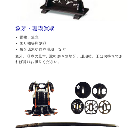
象牙・珊瑚買取
置物、筆立
飾り物等彫刻品
象牙原木や血赤珊瑚 など
象牙、珊瑚の見本. 原木 磨き無地牙、珊瑚枝、玉はお持ちであ
れば是非お譲りください。