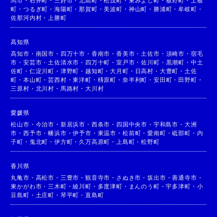
馬市
・
石井町
・
三好市
・
北島町
・
松茂町
・
東みよし町
・
板野町
・
上板
町
・
つるぎ町
・
海陽町
・
那賀町
・
美波町
・
神山町
・
勝浦町
・
牟岐町
・
佐那河内村
・
上勝町
高知県
高知市
・
南国市
・
四万十市
・
香南市
・
香美市
・
土佐市
・
須崎市
・
宿毛
市
・
安芸市
・
土佐清水市
・
四万十町
・
室戸市
・
佐川町
・
黒潮町
・
中土
佐町
・
仁淀川町
・
津野町
・
越知町
・
大月町
・
日高村
・
大豊町
・
土佐
町
・
本山町
・
芸西村
・
東洋町
・
梼原町
・
奈半利町
・
安田町
・
田野町
・
三原村
・
北川村
・
馬路村
・
大川村
愛媛県
松山市
・
今治市
・
新居浜市
・
西条市
・
四国中央市
・
宇和島市
・
大洲
市
・
西予市
・
幡浜市
・
伊予市
・
東温市
・
松前町
・
愛南町
・
砥部町
・
内
子町
・
鬼北町
・
伊方町
・
久万高原町
・
上島町
・
松野町
香川県
丸亀市
・
高松市
・
三豊市
・
観音寺市
・
さぬき市
・
坂出市
・
善通寺市
・
東かがわ市
・
三木町
・
綾川町
・
多度津町
・
まんのう町
・
宇多津町
・
小
豆島町
・
土庄町
・
琴平町
・
直島町