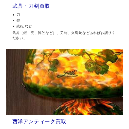
武具・刀剣買取
刀
鎧
鉄砲 など
武具（鎧、兜、陣笠など）、刀剣、火縄銃などあればお譲りく
ださい。
西洋アンティーク買取