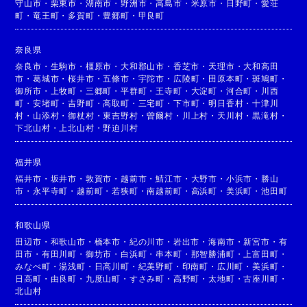
守山市
・
栗東市
・
湖南市
・
野洲市
・
高島市
・
米原市
・
日野町
・
愛荘
町
・
竜王町
・
多賀町
・
豊郷町
・
甲良町
奈良県
奈良市
・
生駒市
・
橿原市
・
大和郡山市
・
香芝市
・
天理市
・
大和高田
市
・
葛城市
・
桜井市
・
五條市
・
宇陀市
・
広陵町
・
田原本町
・
斑鳩町
・
御所市
・
上牧町
・
三郷町
・
平群町
・
王寺町
・
大淀町
・
河合町
・
川西
町
・
安堵町
・
吉野町
・
高取町
・
三宅町
・
下市町
・
明日香村
・
十津川
村
・
山添村
・
御杖村
・
東吉野村
・
曽爾村
・
川上村
・
天川村
・
黒滝村
・
下北山村
・
上北山村
・
野迫川村
福井県
福井市
・
坂井市
・
敦賀市
・
越前市
・
鯖江市
・
大野市
・
小浜市
・
勝山
市
・
永平寺町
・
越前町
・
若狭町
・
南越前町
・
高浜町
・
美浜町
・
池田町
和歌山県
田辺市
・
和歌山市
・
橋本市
・
紀の川市
・
岩出市
・
海南市
・
新宮市
・
有
田市
・
有田川町
・
御坊市
・
白浜町
・
串本町
・
那智勝浦町
・
上富田町
・
みなべ町
・
湯浅町
・
日高川町
・
紀美野町
・
印南町
・
広川町
・
美浜町
・
日高町
・
由良町
・
九度山町
・
すさみ町
・
高野町
・
太地町
・
古座川町
・
北山村