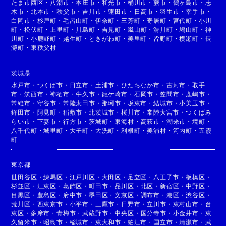
たま市西区
・
八潮市
・
本庄市
・
和光市
・
桶川市
・
蕨市
・
鶴ヶ島市
・
志
木市
・
北本市
・
秩父市
・
吉川市
・
蓮田市
・
日高市
・
羽生市
・
幸手市
・
白岡市
・
杉戸町
・
毛呂山町
・
伊奈町
・
三芳町
・
寄居町
・
宮代町
・
小川
町
・
松伏町
・
上里町
・
川島町
・
吉見町
・
嵐山町
・
滑川町
・
鳩山町
・
神
川町
・
小鹿野町
・
越生町
・
ときがわ町
・
美里町
・
皆野町
・
横瀬町
・
長
瀞町
・
東秩父村
茨城県
水戸市
・
つくば市
・
日立市
・
土浦市
・
ひたちなか市
・
古河市
・
取手
市
・
筑西市
・
神栖市
・
牛久市
・
龍ケ崎市
・
石岡市
・
笠間市
・
鹿嶋市
・
常総市
・
守谷市
・
常陸太田市
・
那珂市
・
坂東市
・
結城市
・
小美玉市
・
鉾田市
・
阿見町
・
稲敷市
・
北茨城市
・
桜川市
・
常陸大宮市
・
つくばみ
らい市
・
下妻市
・
行方市
・
茨城町
・
東海村
・
高萩市
・
潮来市
・
境町
・
八千代町
・
城里町
・
大子町
・
大洗町
・
利根町
・
美浦村
・
河内町
・
五霞
町
東京都
世田谷区
・
練馬区
・
江戸川区
・
大田区
・
足立区
・
八王子市
・
板橋区
・
杉並区
・
江東区
・
葛飾区
・
町田市
・
品川区
・
北区
・
新宿区
・
中野区
・
目黒区
・
豊島区
・
府中市
・
墨田区
・
文京区
・
調布市
・
港区
・
渋谷区
・
荒川区
・
西東京市
・
小平市
・
三鷹市
・
日野市
・
立川市
・
東村山市
・
台
東区
・
多摩市
・
青梅市
・
武蔵野市
・
中央区
・
国分寺市
・
小金井市
・
東
久留米市
・
昭島市
・
稲城市
・
東大和市
・
狛江市
・
国立市
・
清瀬市
・
武