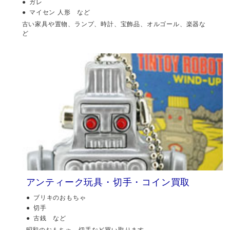
ガレ
マイセン 人形 など
古い家具や置物、ランプ、時計、宝飾品、オルゴール、楽器な
ど
アンティーク玩具・切手・コイン買取
ブリキのおもちゃ
切手
古銭 など
昭和のおもちゃ、切手など買い取ります。