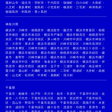
蔵村山市
・
福生市
・
羽村市
・
千代田区
・
瑞穂町
・
日の出町
・
大島町
・
八丈町
・
奥多摩町
・
新島村
・
小笠原村
・
檜原村
・
三宅村
・
神津島村
・
御蔵島村
・
利島村
・
青ヶ島村
神奈川県
横浜市
・
川崎市
・
相模原市
・
横須賀市
・
藤沢市
・
横浜市青葉区
・
相模
原市南区
・
横浜市港北区
・
横浜市戸塚区
・
横浜市鶴見区
・
相模原市中
央区
・
平塚市
・
横浜市旭区
・
茅ヶ崎市
・
川崎市中原区
・
横浜市神奈川
区
・
大和市
・
厚木市
・
横浜市港南区
・
川崎市宮前区
・
川崎市高津区
・
川崎市多摩区
・
川崎市川崎区
・
横浜市金沢区
・
横浜市保土ケ谷区
・
小
田原市
・
横浜市都筑区
・
横浜市南区
・
相模原市緑区
・
横浜市緑区
・
鎌
倉市
・
秦野市
・
川崎市麻生区
・
横浜市泉区
・
川崎市幸区
・
横浜市磯子
区
・
横浜市中区
・
座間市
・
海老名市
・
横浜市瀬谷区
・
横浜市栄区
・
伊
勢原市
・
横浜市西区
・
綾瀬市
・
逗子市
・
三浦市
・
寒川町
・
南足柄市
・
愛川町
・
葉山町
・
大磯町
・
湯河原町
・
二宮町
・
開成町
・
大井町
・
箱根
町
・
山北町
・
松田町
・
中井町
・
真鶴町
・
清川村
千葉県
千葉市
・
船橋市
・
松戸市
・
市川市
・
柏市
・
市原市
・
千葉市中央区
・
佐
倉市
・
八千代市
・
千葉市花見川区
・
浦安市
・
習志野市
・
千葉市稲毛
区
・
流山市
・
野田市
・
千葉市若葉区
・
千葉市美浜区
・
我孫子市
・
木更
津市
・
成田市
・
千葉市緑区
・
鎌ケ谷市
・
茂原市
・
印西市
・
君津市
・
四
街道市
・
八街市
・
香取市
・
銚子市
・
旭市
・
東金市
・
袖ケ浦市
・
白井