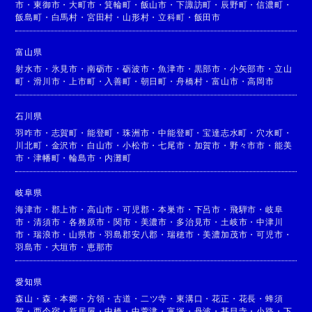
市
・
東御市
・
大町市
・
箕輪町
・
飯山市
・
下諏訪町
・
辰野町
・
信濃町
・
飯島町
・
白馬村
・
宮田村
・
山形村
・
立科町
・
飯田市
富山県
射水市
・
氷見市
・
南砺市
・
砺波市
・
魚津市
・
黒部市
・
小矢部市
・
立山
町
・
滑川市
・
上市町
・
入善町
・
朝日町
・
舟橋村
・
富山市
・
高岡市
石川県
羽咋市
・
志賀町
・
能登町
・
珠洲市
・
中能登町
・
宝達志水町
・
穴水町
・
川北町
・
金沢市
・
白山市
・
小松市
・
七尾市
・
加賀市
・
野々市市
・
能美
市
・
津幡町
・
輪島市
・
内灘町
岐阜県
海津市
・
郡上市
・
高山市
・
可児郡
・
本巣市
・
下呂市
・
飛騨市
・
岐阜
市
・
清須市
・
各務原市
・
関市
・
美濃市
・
多治見市
・
土岐市
・
中津川
市
・
瑞浪市
・
山県市
・
羽島郡安八郡
・
瑞穂市
・
美濃加茂市
・
可児市
・
羽島市
・
大垣市
・
恵那市
愛知県
森山
・
森
・
本郷
・
方領
・
古道
・
二ツ寺
・
東溝口
・
花正
・
花長
・
蜂須
賀
・
西今宿
・
新居屋
・
中橋
・
中萱津
・
富塚
・
丹波
・
甚目寺
・
小路
・
下