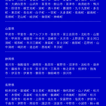
市
・
大網白里市
・
山武市
・
富里市
・
館山市
・
富津市
・
南房総市
・
鴨川
市
・
匝瑳市
・
横芝光町
・
栄町
・
酒々井町
・
勝浦市
・
九十九里町
・
多古
町
・
東庄町
・
長生村
・
白子町
・
一宮町
・
大多喜町
・
長南町
・
鋸南町
・
長柄町
・
芝山町
・
睦沢町
・
御宿町
・
神崎町
山梨県
甲府市
・
甲斐市
・
南アルプス市
・
笛吹市
・
富士吉田市
・
北杜市
・
山梨
市
・
甲州市
・
都留市
・
中央市
・
韮崎市
・
大月市
・
上野原市
・
富士河口
湖町
・
昭和町
・
市川三郷町
・
身延町
・
富士川町
・
南部町
・
忍野村
・
山
中湖村
・
鳴沢村
・
道志村
・
西桂町
・
早川町
静岡県
菊川市
・
御殿場市
・
静岡市
・
島田市
・
裾野市
・
沼津市
・
浜松市
・
袋井
市
・
藤枝市
・
富士市
・
富士宮市
・
三島市
・
牧之原市
・
焼津市
・
熱海
市
・
伊豆市
・
伊東市
・
磐田市
・
御前崎市
・
掛川市
長野県
軽井沢町
・
坂城町
・
富士見町
・
南箕輪村
・
御代田町
・
山ノ内町
・
松川
町
・
木曽町
・
高森町
・
佐久穂町
・
飯綱町
・
小布施町
・
池田町
・
松川
村
・
長野市
・
松本市
・
上田市
・
佐久市
・
安曇野市
・
塩尻市
・
伊那市
・
千曲市
・
茅野市
・
岡谷市
・
諏訪市
・
須坂市
・
中野市
・
小諸市
・
駒ヶ根