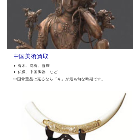
中国美術買取
香木、沈香、伽羅
仏像、中国陶器 など
中国骨董品は売るなら「今」が最も旬な時期です。