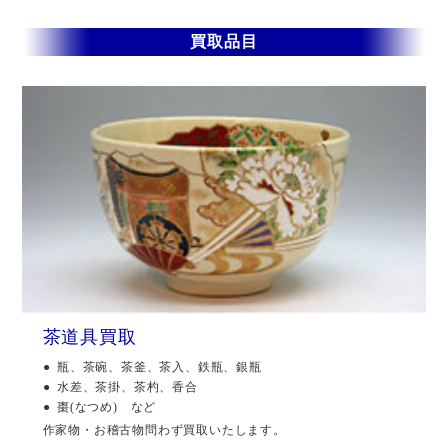
買取品目
茶道具買取
瓶、茶碗、茶釜、茶入、鉄瓶、銀瓶
水差、茶掛、茶杓、香合
棗(なつめ) など
作家物・お稽古物問わず買取いたします。