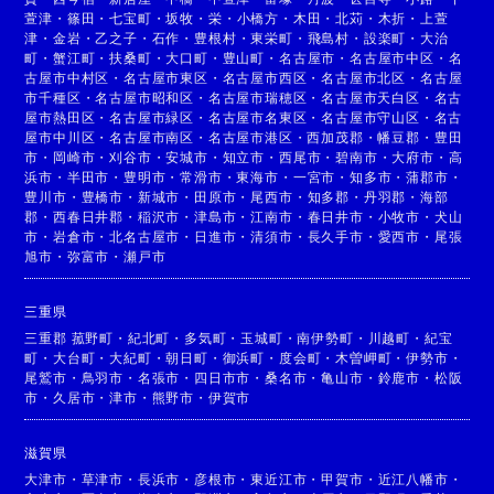
萱津
・
篠田
・
七宝町
・
坂牧
・
栄
・
小橋方
・
木田
・
北苅
・
木折
・
上萱
津
・
金岩
・
乙之子
・
石作
・
豊根村
・
東栄町
・
飛島村
・
設楽町
・
大治
町
・
蟹江町
・
扶桑町
・
大口町
・
豊山町
・
名古屋市
・
名古屋市中区
・
名
古屋市中村区
・
名古屋市東区
・
名古屋市西区
・
名古屋市北区
・
名古屋
市千種区
・
名古屋市昭和区
・
名古屋市瑞穂区
・
名古屋市天白区
・
名古
屋市熱田区
・
名古屋市緑区
・
名古屋市名東区
・
名古屋市守山区
・
名古
屋市中川区
・
名古屋市南区
・
名古屋市港区
・
西加茂郡
・
幡豆郡
・
豊田
市
・
岡崎市
・
刈谷市
・
安城市
・
知立市
・
西尾市
・
碧南市
・
大府市
・
高
浜市
・
半田市
・
豊明市
・
常滑市
・
東海市
・
一宮市
・
知多市
・
蒲郡市
・
豊川市
・
豊橋市
・
新城市
・
田原市
・
尾西市
・
知多郡
・
丹羽郡
・
海部
郡
・
西春日井郡
・
稲沢市
・
津島市
・
江南市
・
春日井市
・
小牧市
・
犬山
市
・
岩倉市
・
北名古屋市
・
日進市
・
清須市
・
長久手市
・
愛西市
・
尾張
旭市
・
弥富市
・
瀬戸市
三重県
三重郡 菰野町
・
紀北町
・
多気町
・
玉城町
・
南伊勢町
・
川越町
・
紀宝
町
・
大台町
・
大紀町
・
朝日町
・
御浜町
・
度会町
・
木曽岬町
・
伊勢市
・
尾鷲市
・
鳥羽市
・
名張市
・
四日市市
・
桑名市
・
亀山市
・
鈴鹿市
・
松阪
市
・
久居市
・
津市
・
熊野市
・
伊賀市
滋賀県
大津市
・
草津市
・
長浜市
・
彦根市
・
東近江市
・
甲賀市
・
近江八幡市
・