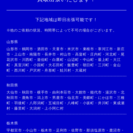
下記地域は即日出張可能です！
※
他のご依頼の状況、時間帯によって不可の場合がございます。
山形県
山形市
・
鶴岡市
・
酒田市
・
天童市
・
米沢市
・
東根市
・
寒河江市
・
新庄
市
・
上山市
・
南陽市
・
長井市
・
村山市
・
高畠町
・
庄内町
・
河北町
・
尾
花沢市
・
川西町
・
遊佐町
・
白鷹町
・
山辺町
・
中山町
・
最上町
・
大江
町
・
真室川町
・
小国町
・
大石田町
・
飯豊町
・
朝日町
・
三川町
・
金山
町
・
西川町
・
戸沢村
・
舟形町
・
鮭川村
・
大蔵村
秋田県
大仙市
・
秋田市
・
横手市
・
由利本荘市
・
大館市
・
能代市
・
湯沢市
・
北
秋田市
・
鹿角市
・
潟上市
・
男鹿市
・
仙北市
・
美郷町
・
にかほ市
・
三種
町
・
羽後町
・
八郎潟町
・
五城目町
・
八峰町
・
小坂町
・
井川町
・
東成瀬
村
・
藤里町
・
大潟村
・
上小阿仁村
栃木県
宇都宮市
・
小山市
・
栃木市
・
足利市
・
佐野市
・
那須塩原市
・
鹿沼市
・