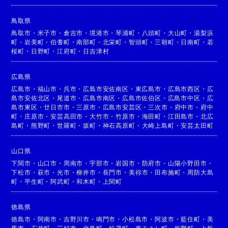
鳥取県
鳥取市
・
米子市
・
倉吉市
・
境港市
・
琴浦町
・
八頭町
・
大山町
・
湯梨浜
町
・
岩美町
・
伯耆町
・
南部町
・
北栄町
・
智頭町
・
三朝町
・
日南町
・
若
桜町
・
日野町
・
江府町
・
日吉津村
広島県
広島市
・
福山市
・
呉市
・
広島市安佐南区
・
東広島市
・
広島市西区
・
広
島市安佐北区
・
尾道市
・
広島市南区
・
広島市佐伯区
・
広島市中区
・
広
島市東区
・
廿日市市
・
三原市
・
広島市安芸区
・
三次市
・
府中市
・
府中
町
・
庄原市
・
安芸高田市
・
大竹市
・
竹原市
・
海田町
・
江田島市
・
北広
島町
・
熊野町
・
世羅町
・
坂町
・
神石高原町
・
大崎上島町
・
安芸太田町
山口県
下関市
・
山口市
・
周南市
・
宇部市
・
岩国市
・
防府市
・
山陽小野田市
・
下松市
・
萩市
・
光市
・
柳井市
・
長門市
・
美祢市
・
田布施町
・
周防大島
町
・
平生町
・
阿武町
・
和木町
・
上関町
徳島県
徳島市
・
阿南市
・
吉野川市
・
鳴門市
・
小松島市
・
阿波市
・
藍住町
・
美