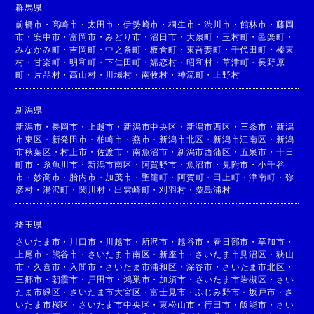
群馬県
前橋市
・
高崎市
・
太田市
・
伊勢崎市
・
桐生市
・
渋川市
・
館林市
・
藤岡
市
・
安中市
・
富岡市
・
みどり市
・
沼田市
・
大泉町
・
玉村町
・
邑楽町
・
みなかみ町
・
吉岡町
・
中之条町
・
板倉町
・
東吾妻町
・
千代田町
・
榛東
村
・
甘楽町
・
明和町
・
下仁田町
・
嬬恋村
・
昭和村
・
草津町
・
長野原
町
・
片品村
・
高山村
・
川場村
・
南牧村
・
神流町
・
上野村
新潟県
新潟市
・
長岡市
・
上越市
・
新潟市中央区
・
新潟市西区
・
三条市
・
新潟
市東区
・
新発田市
・
柏崎市
・
燕市
・
新潟市北区
・
新潟市江南区
・
新潟
市秋葉区
・
村上市
・
佐渡市
・
南魚沼市
・
新潟市西蒲区
・
五泉市
・
十日
町市
・
糸魚川市
・
新潟市南区
・
阿賀野市
・
魚沼市
・
見附市
・
小千谷
市
・
妙高市
・
胎内市
・
加茂市
・
聖籠町
・
阿賀町
・
田上町
・
津南町
・
弥
彦村
・
湯沢町
・
関川村
・
出雲崎町
・
刈羽村
・
粟島浦村
埼玉県
さいたま市
・
川口市
・
川越市
・
所沢市
・
越谷市
・
春日部市
・
草加市
・
上尾市
・
熊谷市
・
さいたま市南区
・
新座市
・
さいたま市見沼区
・
狭山
市
・
久喜市
・
入間市
・
さいたま市浦和区
・
深谷市
・
さいたま市北区
・
三郷市
・
朝霞市
・
戸田市
・
鴻巣市
・
加須市
・
さいたま市岩槻区
・
さい
たま市緑区
・
さいたま市大宮区
・
富士見市
・
ふじみ野市
・
坂戸市
・
さ
いたま市桜区
・
さいたま市中央区
・
東松山市
・
行田市
・
飯能市
・
さい