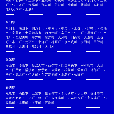
馬市
・
石井町
・
三好市
・
北島町
・
松茂町
・
東みよし町
・
板野町
・
上板
町
・
つるぎ町
・
海陽町
・
那賀町
・
美波町
・
神山町
・
勝浦町
・
牟岐町
・
佐那河内村
・
上勝町
高知県
高知市
・
南国市
・
四万十市
・
香南市
・
香美市
・
土佐市
・
須崎市
・
宿毛
市
・
安芸市
・
土佐清水市
・
四万十町
・
室戸市
・
佐川町
・
黒潮町
・
中土
佐町
・
仁淀川町
・
津野町
・
越知町
・
大月町
・
日高村
・
大豊町
・
土佐
町
・
本山町
・
芸西村
・
東洋町
・
梼原町
・
奈半利町
・
安田町
・
田野町
・
三原村
・
北川村
・
馬路村
・
大川村
愛媛県
松山市
・
今治市
・
新居浜市
・
西条市
・
四国中央市
・
宇和島市
・
大洲
市
・
西予市
・
幡浜市
・
伊予市
・
東温市
・
松前町
・
愛南町
・
砥部町
・
内
子町
・
鬼北町
・
伊方町
・
久万高原町
・
上島町
・
松野町
香川県
丸亀市
・
高松市
・
三豊市
・
観音寺市
・
さぬき市
・
坂出市
・
善通寺市
・
東かがわ市
・
三木町
・
綾川町
・
多度津町
・
まんのう町
・
宇多津町
・
小
豆島町
・
土庄町
・
琴平町
・
直島町