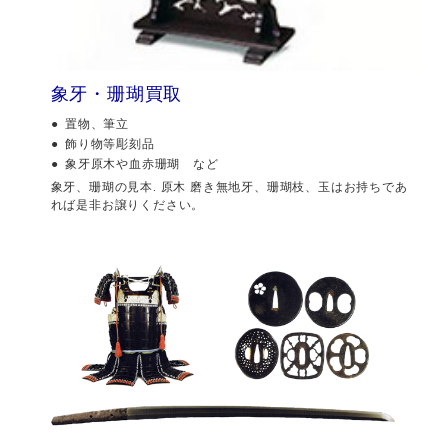
象牙・珊瑚買取
置物、筆立
飾り物等彫刻品
象牙原木や血赤珊瑚 など
象牙、珊瑚の見本. 原木 磨き無地牙、珊瑚枝、玉はお持ちであ
れば是非お譲りください。