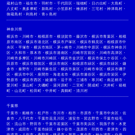
蔵村山市
・
福生市
・
羽村市
・
千代田区
・
瑞穂町
・
日の出町
・
大島町
・
八丈町
・
奥多摩町
・
新島村
・
小笠原村
・
檜原村
・
三宅村
・
神津島村
・
御蔵島村
・
利島村
・
青ヶ島村
神奈川県
横浜市
・
川崎市
・
相模原市
・
横須賀市
・
藤沢市
・
横浜市青葉区
・
相模
原市南区
・
横浜市港北区
・
横浜市戸塚区
・
横浜市鶴見区
・
相模原市中
央区
・
平塚市
・
横浜市旭区
・
茅ヶ崎市
・
川崎市中原区
・
横浜市神奈川
区
・
大和市
・
厚木市
・
横浜市港南区
・
川崎市宮前区
・
川崎市高津区
・
川崎市多摩区
・
川崎市川崎区
・
横浜市金沢区
・
横浜市保土ケ谷区
・
小
田原市
・
横浜市都筑区
・
横浜市南区
・
相模原市緑区
・
横浜市緑区
・
鎌
倉市
・
秦野市
・
川崎市麻生区
・
横浜市泉区
・
川崎市幸区
・
横浜市磯子
区
・
横浜市中区
・
座間市
・
海老名市
・
横浜市瀬谷区
・
横浜市栄区
・
伊
勢原市
・
横浜市西区
・
綾瀬市
・
逗子市
・
三浦市
・
寒川町
・
南足柄市
・
愛川町
・
葉山町
・
大磯町
・
湯河原町
・
二宮町
・
開成町
・
大井町
・
箱根
町
・
山北町
・
松田町
・
中井町
・
真鶴町
・
清川村
千葉県
千葉市
・
船橋市
・
松戸市
・
市川市
・
柏市
・
市原市
・
千葉市中央区
・
佐
倉市
・
八千代市
・
千葉市花見川区
・
浦安市
・
習志野市
・
千葉市稲毛
区
・
流山市
・
野田市
・
千葉市若葉区
・
千葉市美浜区
・
我孫子市
・
木更
津市
・
成田市
・
千葉市緑区
・
鎌ケ谷市
・
茂原市
・
印西市
・
君津市
・
四
街道市
・
八街市
・
香取市
・
銚子市
・
旭市
・
東金市
・
袖ケ浦市
・
白井