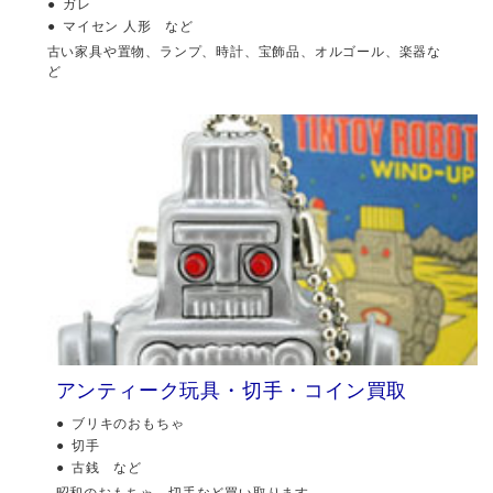
ガレ
マイセン 人形 など
古い家具や置物、ランプ、時計、宝飾品、オルゴール、楽器な
ど
アンティーク玩具・切手・コイン買取
ブリキのおもちゃ
切手
古銭 など
昭和のおもちゃ、切手など買い取ります。