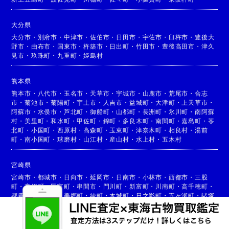
大分県
大分市
・
別府市
・
中津市
・
佐伯市
・
日田市
・
宇佐市
・
臼杵市
・
豊後大
野市
・
由布市
・
国東市
・
杵築市
・
日出町
・
竹田市
・
豊後高田市
・
津久
見市
・
玖珠町
・
九重町
・
姫島村
熊本県
熊本市
・
八代市
・
玉名市
・
天草市
・
宇城市
・
山鹿市
・
荒尾市
・
合志
市
・
菊池市
・
菊陽町
・
宇土市
・
人吉市
・
益城町
・
大津町
・
上天草市
・
阿蘇市
・
水俣市
・
芦北町
・
御船町
・
山都町
・
長洲町
・
氷川町
・
南阿蘇
村
・
美里町
・
和水町
・
甲佐町
・
錦町
・
多良木町
・
南関町
・
嘉島町
・
苓
北町
・
小国町
・
西原村
・
高森町
・
玉東町
・
津奈木町
・
相良村
・
湯前
町
・
南小国町
・
球磨村
・
山江村
・
産山村
・
水上村
・
五木村
宮崎県
宮崎市
・
都城市
・
日向市
・
延岡市
・
日南市
・
小林市
・
西都市
・
三股
町
・
高鍋町
・
国富町
・
串間市
・
門川町
・
新富町
・
川南町
・
高千穂町
・
都農町
・
高原町
・
美郷町
・
綾町
・
木城町
・
日之影町
・
五ヶ瀬町
・
諸塚
村
・
椎葉村
・
西米良村