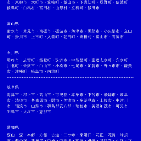
市
・
東御市
・
大町市
・
箕輪町
・
飯山市
・
下諏訪町
・
辰野町
・
信濃町
・
飯島町
・
白馬村
・
宮田村
・
山形村
・
立科町
・
飯田市
富山県
射水市
・
氷見市
・
南砺市
・
砺波市
・
魚津市
・
黒部市
・
小矢部市
・
立山
町
・
滑川市
・
上市町
・
入善町
・
朝日町
・
舟橋村
・
富山市
・
高岡市
石川県
羽咋市
・
志賀町
・
能登町
・
珠洲市
・
中能登町
・
宝達志水町
・
穴水町
・
川北町
・
金沢市
・
白山市
・
小松市
・
七尾市
・
加賀市
・
野々市市
・
能美
市
・
津幡町
・
輪島市
・
内灘町
岐阜県
海津市
・
郡上市
・
高山市
・
可児郡
・
本巣市
・
下呂市
・
飛騨市
・
岐阜
市
・
清須市
・
各務原市
・
関市
・
美濃市
・
多治見市
・
土岐市
・
中津川
市
・
瑞浪市
・
山県市
・
羽島郡安八郡
・
瑞穂市
・
美濃加茂市
・
可児市
・
羽島市
・
大垣市
・
恵那市
愛知県
森山
・
森
・
本郷
・
方領
・
古道
・
二ツ寺
・
東溝口
・
花正
・
花長
・
蜂須
賀
・
西今宿
・
新居屋
・
中橋
・
中萱津
・
富塚
・
丹波
・
甚目寺
・
小路
・
下