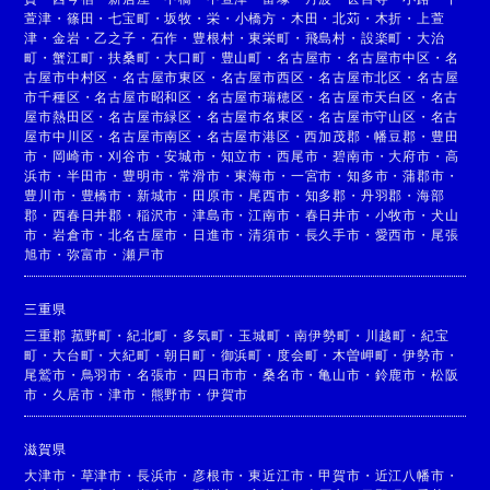
萱津
・
篠田
・
七宝町
・
坂牧
・
栄
・
小橋方
・
木田
・
北苅
・
木折
・
上萱
津
・
金岩
・
乙之子
・
石作
・
豊根村
・
東栄町
・
飛島村
・
設楽町
・
大治
町
・
蟹江町
・
扶桑町
・
大口町
・
豊山町
・
名古屋市
・
名古屋市中区
・
名
古屋市中村区
・
名古屋市東区
・
名古屋市西区
・
名古屋市北区
・
名古屋
市千種区
・
名古屋市昭和区
・
名古屋市瑞穂区
・
名古屋市天白区
・
名古
屋市熱田区
・
名古屋市緑区
・
名古屋市名東区
・
名古屋市守山区
・
名古
屋市中川区
・
名古屋市南区
・
名古屋市港区
・
西加茂郡
・
幡豆郡
・
豊田
市
・
岡崎市
・
刈谷市
・
安城市
・
知立市
・
西尾市
・
碧南市
・
大府市
・
高
浜市
・
半田市
・
豊明市
・
常滑市
・
東海市
・
一宮市
・
知多市
・
蒲郡市
・
豊川市
・
豊橋市
・
新城市
・
田原市
・
尾西市
・
知多郡
・
丹羽郡
・
海部
郡
・
西春日井郡
・
稲沢市
・
津島市
・
江南市
・
春日井市
・
小牧市
・
犬山
市
・
岩倉市
・
北名古屋市
・
日進市
・
清須市
・
長久手市
・
愛西市
・
尾張
旭市
・
弥富市
・
瀬戸市
三重県
三重郡 菰野町
・
紀北町
・
多気町
・
玉城町
・
南伊勢町
・
川越町
・
紀宝
町
・
大台町
・
大紀町
・
朝日町
・
御浜町
・
度会町
・
木曽岬町
・
伊勢市
・
尾鷲市
・
鳥羽市
・
名張市
・
四日市市
・
桑名市
・
亀山市
・
鈴鹿市
・
松阪
市
・
久居市
・
津市
・
熊野市
・
伊賀市
滋賀県
大津市
・
草津市
・
長浜市
・
彦根市
・
東近江市
・
甲賀市
・
近江八幡市
・