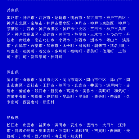
兵庫県
姫路市
・
神戸市
・
西宮市
・
尼崎市
・
明石市
・
加古川市
・
神戸市西区
・
神戸市北区
・
宝塚市
・
神戸市垂水区
・
伊丹市
・
神戸市東灘区
・
神戸市
須磨区
・
川西市
・
神戸市灘区
・
神戸市中央区
・
三田市
・
神戸市兵庫
区
・
神戸市長田区
・
高砂市
・
豊岡市
・
芦屋市
・
三木市
・
たつの市
・
丹
波市
・
赤穂市
・
南あわじ市
・
小野市
・
加西市
・
洲本市
・
篠山市
・
淡路
市
・
西脇市
・
宍粟市
・
加東市
・
太子町
・
播磨町
・
朝来市
・
猪名川町
・
相生市
・
稲美町
・
養父市
・
多可町
・
福崎町
・
香美町
・
佐用町
・
上郡
町
・
市川町
・
新温泉町
・
神河町
岡山県
岡山市
・
倉敷市
・
岡山市北区
・
岡山市南区
・
岡山市中区
・
津山市
・
岡
山市東区
・
総社市
・
玉野市
・
笠岡市
・
真庭市
・
井原市
・
瀬戸内市
・
赤
磐市
・
備前市
・
浅口市
・
新見市
・
高梁市
・
美作市
・
美咲町
・
和気町
・
吉備中央町
・
矢掛町
・
鏡野町
・
早島町
・
里庄町
・
勝央町
・
奈義町
・
久
米南町
・
西粟倉村
・
新庄村
島根県
松江市
・
出雲市
・
益田市
・
浜田市
・
安来市
・
雲南市
・
大田市
・
江津
市
・
隠岐の島町
・
奥出雲町
・
邑南町
・
津和野町
・
吉賀町
・
飯南町
・
美
郷町
・
川本町
・
西ノ島町
・
海士町
・
知夫村