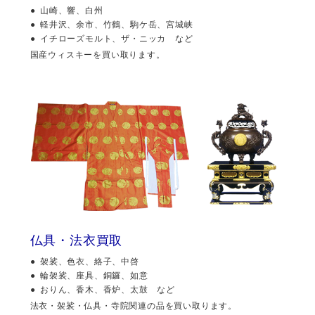
山崎、響、白州
軽井沢、余市、竹鶴、駒ケ岳、宮城峡
イチローズモルト、ザ・ニッカ など
国産ウィスキーを買い取ります。
仏具・法衣買取
袈裟、色衣、絡子、中啓
輪袈裟、座具、銅鑼、如意
おりん、香木、香炉、太鼓 など
法衣・袈裟・仏具・寺院関連の品を買い取ります。