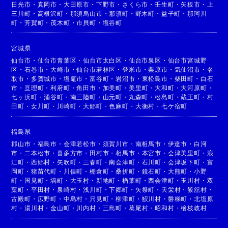
日光市
・
真岡市
・
大田原市
・
下野市
・
さくら市
・
壬生町
・
矢板市
・
上
三川町
・
高根沢町
・
那須烏山市
・
那須町
・
野木町
・
益子町
・
那珂川
町
・
芳賀町
・
茂木町
・
市貝町
・
塩谷町
宮城県
仙台市
・
仙台市青葉区
・
仙台市太白区
・
仙台市泉区
・
仙台市宮城野
区
・
石巻市
・
大崎市
・
仙台市若林区
・
登米市
・
栗原市
・
気仙沼市
・
名
取市
・
多賀城市
・
塩竈市
・
富谷町
・
岩沼市
・
東松島市
・
柴田町
・
白石
市
・
亘理町
・
利府町
・
角田市
・
加美町
・
美里町
・
大和町
・
大河原町
・
七ヶ浜町
・
涌谷町
・
南三陸町
・
山元町
・
丸森町
・
松島町
・
蔵王町
・
村
田町
・
女川町
・
川崎町
・
大郷町
・
色麻町
・
大衡村
・
七ケ宿町
福島県
郡山市
・
福島市
・
会津若松市
・
須賀川市
・
南相馬市
・
伊達市
・
白河
市
・
二本松市
・
喜多方市
・
田村市
・
相馬市
・
本宮市
・
会津美里町
・
浪
江町
・
西郷村
・
矢吹町
・
三春町
・
南会津町
・
石川町
・
会津坂下町
・
富
岡町
・
猪苗代町
・
川俣町
・
棚倉町
・
桑折町
・
鏡石町
・
大熊町
・
小野
町
・
国見町
・
塙町
・
大玉村
・
新地町
・
楢葉町
・
西会津町
・
玉川村
・
双
葉町
・
平田村
・
泉崎村
・
浅川町
・
下郷町
・
矢祭町
・
天栄村
・
飯舘村
・
古殿町
・
広野町
・
中島村
・
只見町
・
柳津町
・
鮫川村
・
磐梯町
・
北塩原
村
・
湯川村
・
金山町
・
川内村
・
三島町
・
葛尾村
・
昭和村
・
檜枝岐村