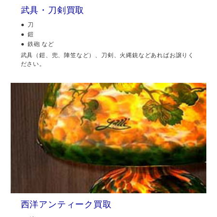
武具・刀剣買取
刀
鎧
鉄砲 など
武具（鎧、兜、陣笠など）、刀剣、火縄銃などあればお譲りく
ださい。
西洋アンティーク買取