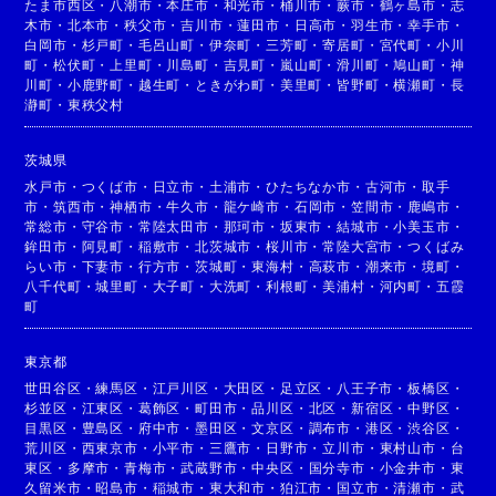
たま市西区
・
八潮市
・
本庄市
・
和光市
・
桶川市
・
蕨市
・
鶴ヶ島市
・
志
木市
・
北本市
・
秩父市
・
吉川市
・
蓮田市
・
日高市
・
羽生市
・
幸手市
・
白岡市
・
杉戸町
・
毛呂山町
・
伊奈町
・
三芳町
・
寄居町
・
宮代町
・
小川
町
・
松伏町
・
上里町
・
川島町
・
吉見町
・
嵐山町
・
滑川町
・
鳩山町
・
神
川町
・
小鹿野町
・
越生町
・
ときがわ町
・
美里町
・
皆野町
・
横瀬町
・
長
瀞町
・
東秩父村
茨城県
水戸市
・
つくば市
・
日立市
・
土浦市
・
ひたちなか市
・
古河市
・
取手
市
・
筑西市
・
神栖市
・
牛久市
・
龍ケ崎市
・
石岡市
・
笠間市
・
鹿嶋市
・
常総市
・
守谷市
・
常陸太田市
・
那珂市
・
坂東市
・
結城市
・
小美玉市
・
鉾田市
・
阿見町
・
稲敷市
・
北茨城市
・
桜川市
・
常陸大宮市
・
つくばみ
らい市
・
下妻市
・
行方市
・
茨城町
・
東海村
・
高萩市
・
潮来市
・
境町
・
八千代町
・
城里町
・
大子町
・
大洗町
・
利根町
・
美浦村
・
河内町
・
五霞
町
東京都
世田谷区
・
練馬区
・
江戸川区
・
大田区
・
足立区
・
八王子市
・
板橋区
・
杉並区
・
江東区
・
葛飾区
・
町田市
・
品川区
・
北区
・
新宿区
・
中野区
・
目黒区
・
豊島区
・
府中市
・
墨田区
・
文京区
・
調布市
・
港区
・
渋谷区
・
荒川区
・
西東京市
・
小平市
・
三鷹市
・
日野市
・
立川市
・
東村山市
・
台
東区
・
多摩市
・
青梅市
・
武蔵野市
・
中央区
・
国分寺市
・
小金井市
・
東
久留米市
・
昭島市
・
稲城市
・
東大和市
・
狛江市
・
国立市
・
清瀬市
・
武