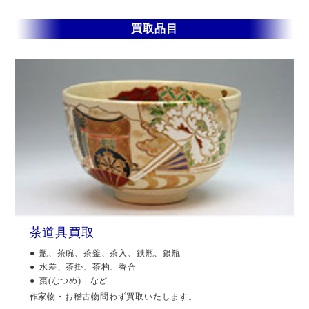
買取品目
茶道具買取
瓶、茶碗、茶釜、茶入、鉄瓶、銀瓶
水差、茶掛、茶杓、香合
棗(なつめ) など
作家物・お稽古物問わず買取いたします。