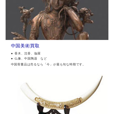
中国美術買取
香木、沈香、伽羅
仏像、中国陶器 など
中国骨董品は売るなら「今」が最も旬な時期です。