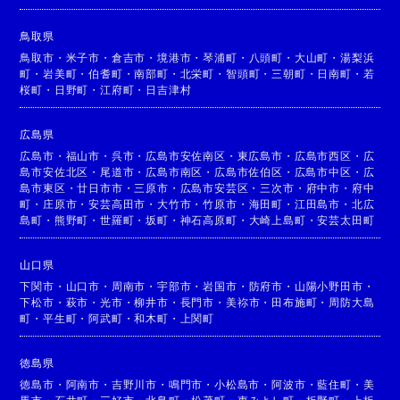
鳥取県
鳥取市
・
米子市
・
倉吉市
・
境港市
・
琴浦町
・
八頭町
・
大山町
・
湯梨浜
町
・
岩美町
・
伯耆町
・
南部町
・
北栄町
・
智頭町
・
三朝町
・
日南町
・
若
桜町
・
日野町
・
江府町
・
日吉津村
広島県
広島市
・
福山市
・
呉市
・
広島市安佐南区
・
東広島市
・
広島市西区
・
広
島市安佐北区
・
尾道市
・
広島市南区
・
広島市佐伯区
・
広島市中区
・
広
島市東区
・
廿日市市
・
三原市
・
広島市安芸区
・
三次市
・
府中市
・
府中
町
・
庄原市
・
安芸高田市
・
大竹市
・
竹原市
・
海田町
・
江田島市
・
北広
島町
・
熊野町
・
世羅町
・
坂町
・
神石高原町
・
大崎上島町
・
安芸太田町
山口県
下関市
・
山口市
・
周南市
・
宇部市
・
岩国市
・
防府市
・
山陽小野田市
・
下松市
・
萩市
・
光市
・
柳井市
・
長門市
・
美祢市
・
田布施町
・
周防大島
町
・
平生町
・
阿武町
・
和木町
・
上関町
徳島県
徳島市
・
阿南市
・
吉野川市
・
鳴門市
・
小松島市
・
阿波市
・
藍住町
・
美