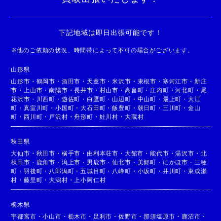
下記地域は即日出張可能です！
※
他のご依頼の状況、時間帯によって不可の場合がございます。
山形県
山形市
・
鶴岡市
・
酒田市
・
天童市
・
米沢市
・
東根市
・
寒河江市
・
新庄
市
・
上山市
・
南陽市
・
長井市
・
村山市
・
高畠町
・
庄内町
・
河北町
・
尾
花沢市
・
川西町
・
遊佐町
・
白鷹町
・
山辺町
・
中山町
・
最上町
・
大江
町
・
真室川町
・
小国町
・
大石田町
・
飯豊町
・
朝日町
・
三川町
・
金山
町
・
西川町
・
戸沢村
・
舟形町
・
鮭川村
・
大蔵村
秋田県
大仙市
・
秋田市
・
横手市
・
由利本荘市
・
大館市
・
能代市
・
湯沢市
・
北
秋田市
・
鹿角市
・
潟上市
・
男鹿市
・
仙北市
・
美郷町
・
にかほ市
・
三種
町
・
羽後町
・
八郎潟町
・
五城目町
・
八峰町
・
小坂町
・
井川町
・
東成瀬
村
・
藤里町
・
大潟村
・
上小阿仁村
栃木県
宇都宮市
・
小山市
・
栃木市
・
足利市
・
佐野市
・
那須塩原市
・
鹿沼市
・