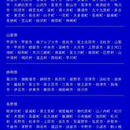
市
・
大網白里市
・
山武市
・
富里市
・
館山市
・
富津市
・
南房総市
・
鴨川
市
・
匝瑳市
・
横芝光町
・
栄町
・
酒々井町
・
勝浦市
・
九十九里町
・
多古
町
・
東庄町
・
長生村
・
白子町
・
一宮町
・
大多喜町
・
長南町
・
鋸南町
・
長柄町
・
芝山町
・
睦沢町
・
御宿町
・
神崎町
山梨県
甲府市
・
甲斐市
・
南アルプス市
・
笛吹市
・
富士吉田市
・
北杜市
・
山梨
市
・
甲州市
・
都留市
・
中央市
・
韮崎市
・
大月市
・
上野原市
・
富士河口
湖町
・
昭和町
・
市川三郷町
・
身延町
・
富士川町
・
南部町
・
忍野村
・
山
中湖村
・
鳴沢村
・
道志村
・
西桂町
・
早川町
静岡県
菊川市
・
御殿場市
・
静岡市
・
島田市
・
裾野市
・
沼津市
・
浜松市
・
袋井
市
・
藤枝市
・
富士市
・
富士宮市
・
三島市
・
牧之原市
・
焼津市
・
熱海
市
・
伊豆市
・
伊東市
・
磐田市
・
御前崎市
・
掛川市
長野県
軽井沢町
・
坂城町
・
富士見町
・
南箕輪村
・
御代田町
・
山ノ内町
・
松川
町
・
木曽町
・
高森町
・
佐久穂町
・
飯綱町
・
小布施町
・
池田町
・
松川
村
・
長野市
・
松本市
・
上田市
・
佐久市
・
安曇野市
・
塩尻市
・
伊那市
・
千曲市
・
茅野市
・
岡谷市
・
諏訪市
・
須坂市
・
中野市
・
小諸市
・
駒ヶ根