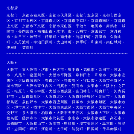
京都府
京都市
・
京都市右京区
・
京都市伏見区
・
京都市左京区
・
京都市西京
区
・
京都市山科区
・
京都市北区
・
京都市中京区
・
京都市南区
・
京都市
上京区
・
京都市下京区
・
京都市東山区
・
宇治市
・
亀岡市
・
舞鶴市
・
城
陽市
・
長岡京市
・
福知山市
・
木津川市
・
八幡市
・
京田辺市
・
京丹後
市
・
向日市
・
綾部市
・
精華町
・
南丹市
・
与謝野町
・
宮津市
・
久御山
町
・
京丹波町
・
宇治田原町
・
大山崎町
・
井手町
・
和束町
・
南山城村
・
伊根町
・
笠置町
大阪府
大阪市
・
東大阪市
・
堺市
・
枚方市
・
豊中市
・
高槻市
・
吹田市
・
茨木
市
・
八尾市
・
寝屋川市
・
大阪市平野区
・
岸和田市
・
和泉市
・
大阪市淀
川区
・
大阪市城東区
・
堺市北区
・
堺市堺区
・
守口市
・
大阪市生野区
・
堺市西区
・
大阪市東住吉区
・
門真市
・
箕面市
・
大東市
・
大阪市住之江
区
・
松原市
・
堺市中区
・
大阪市西成区
・
富田林市
・
羽曳野市
・
河内長
野市
・
大阪市鶴見区
・
大阪市北区
・
大阪市阿倍野区
・
池田市
・
大阪市
都島区
・
泉佐野市
・
大阪市西淀川区
・
貝塚市
・
大阪市旭区
・
大阪市港
区
・
堺市東区
・
摂津市
・
大阪市東成区
・
大阪市西区
・
大阪市中央区
・
交野市
・
泉大津市
・
柏原市
・
大阪市天王寺区
・
大阪市大正区
・
大阪市
福島区
・
藤井寺市
・
大阪市此花区
・
泉南市
・
大阪市浪速区
・
高石市
・
四條畷市
・
大阪狭山市
・
阪南市
・
熊取町
・
堺市美原区
・
島本町
・
豊能
町
・
忠岡町
・
岬町
・
河南町
・
太子町
・
能勢町
・
田尻町
・
千早赤阪村