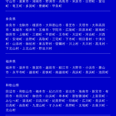
守山市
・
栗東市
・
湖南市
・
野洲市
・
高島市
・
米原市
・
日野町
・
愛荘
町
・
竜王町
・
多賀町
・
豊郷町
・
甲良町
奈良県
奈良市
・
生駒市
・
橿原市
・
大和郡山市
・
香芝市
・
天理市
・
大和高田
市
・
葛城市
・
桜井市
・
五條市
・
宇陀市
・
広陵町
・
田原本町
・
斑鳩町
・
御所市
・
上牧町
・
三郷町
・
平群町
・
王寺町
・
大淀町
・
河合町
・
川西
町
・
安堵町
・
吉野町
・
高取町
・
三宅町
・
下市町
・
明日香村
・
十津川
村
・
山添村
・
御杖村
・
東吉野村
・
曽爾村
・
川上村
・
天川村
・
黒滝村
・
下北山村
・
上北山村
・
野迫川村
福井県
福井市
・
坂井市
・
敦賀市
・
越前市
・
鯖江市
・
大野市
・
小浜市
・
勝山
市
・
永平寺町
・
越前町
・
若狭町
・
南越前町
・
高浜町
・
美浜町
・
池田町
和歌山県
田辺市
・
和歌山市
・
橋本市
・
紀の川市
・
岩出市
・
海南市
・
新宮市
・
有
田市
・
有田川町
・
御坊市
・
白浜町
・
串本町
・
那智勝浦町
・
上富田町
・
みなべ町
・
湯浅町
・
日高川町
・
紀美野町
・
印南町
・
広川町
・
美浜町
・
日高町
・
由良町
・
九度山町
・
すさみ町
・
高野町
・
太地町
・
古座川町
・
北山村