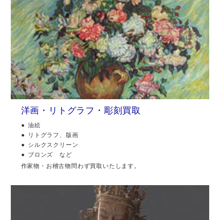
洋画・リトグラフ・彫刻買取
油絵
リトグラフ、版画
シルクスクリーン
ブロンズ など
作家物・お稽古物問わず買取いたします。