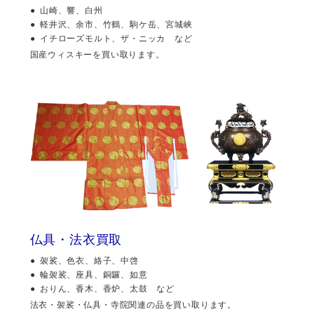
山崎、響、白州
軽井沢、余市、竹鶴、駒ケ岳、宮城峡
イチローズモルト、ザ・ニッカ など
国産ウィスキーを買い取ります。
仏具・法衣買取
袈裟、色衣、絡子、中啓
輪袈裟、座具、銅鑼、如意
おりん、香木、香炉、太鼓 など
法衣・袈裟・仏具・寺院関連の品を買い取ります。