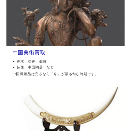
中国美術買取
香木、沈香、伽羅
仏像、中国陶器 など
中国骨董品は売るなら「今」が最も旬な時期です。