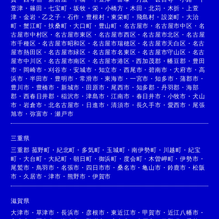
萱津
・
篠田
・
七宝町
・
坂牧
・
栄
・
小橋方
・
木田
・
北苅
・
木折
・
上萱
津
・
金岩
・
乙之子
・
石作
・
豊根村
・
東栄町
・
飛島村
・
設楽町
・
大治
町
・
蟹江町
・
扶桑町
・
大口町
・
豊山町
・
名古屋市
・
名古屋市中区
・
名
古屋市中村区
・
名古屋市東区
・
名古屋市西区
・
名古屋市北区
・
名古屋
市千種区
・
名古屋市昭和区
・
名古屋市瑞穂区
・
名古屋市天白区
・
名古
屋市熱田区
・
名古屋市緑区
・
名古屋市名東区
・
名古屋市守山区
・
名古
屋市中川区
・
名古屋市南区
・
名古屋市港区
・
西加茂郡
・
幡豆郡
・
豊田
市
・
岡崎市
・
刈谷市
・
安城市
・
知立市
・
西尾市
・
碧南市
・
大府市
・
高
浜市
・
半田市
・
豊明市
・
常滑市
・
東海市
・
一宮市
・
知多市
・
蒲郡市
・
豊川市
・
豊橋市
・
新城市
・
田原市
・
尾西市
・
知多郡
・
丹羽郡
・
海部
郡
・
西春日井郡
・
稲沢市
・
津島市
・
江南市
・
春日井市
・
小牧市
・
犬山
市
・
岩倉市
・
北名古屋市
・
日進市
・
清須市
・
長久手市
・
愛西市
・
尾張
旭市
・
弥富市
・
瀬戸市
三重県
三重郡 菰野町
・
紀北町
・
多気町
・
玉城町
・
南伊勢町
・
川越町
・
紀宝
町
・
大台町
・
大紀町
・
朝日町
・
御浜町
・
度会町
・
木曽岬町
・
伊勢市
・
尾鷲市
・
鳥羽市
・
名張市
・
四日市市
・
桑名市
・
亀山市
・
鈴鹿市
・
松阪
市
・
久居市
・
津市
・
熊野市
・
伊賀市
滋賀県
大津市
・
草津市
・
長浜市
・
彦根市
・
東近江市
・
甲賀市
・
近江八幡市
・