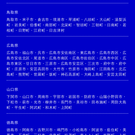
鳥取県
鳥取市
・
米子市
・
倉吉市
・
境港市
・
琴浦町
・
八頭町
・
大山町
・
湯梨浜
町
・
岩美町
・
伯耆町
・
南部町
・
北栄町
・
智頭町
・
三朝町
・
日南町
・
若
桜町
・
日野町
・
江府町
・
日吉津村
広島県
広島市
・
福山市
・
呉市
・
広島市安佐南区
・
東広島市
・
広島市西区
・
広
島市安佐北区
・
尾道市
・
広島市南区
・
広島市佐伯区
・
広島市中区
・
広
島市東区
・
廿日市市
・
三原市
・
広島市安芸区
・
三次市
・
府中市
・
府中
町
・
庄原市
・
安芸高田市
・
大竹市
・
竹原市
・
海田町
・
江田島市
・
北広
島町
・
熊野町
・
世羅町
・
坂町
・
神石高原町
・
大崎上島町
・
安芸太田町
山口県
下関市
・
山口市
・
周南市
・
宇部市
・
岩国市
・
防府市
・
山陽小野田市
・
下松市
・
萩市
・
光市
・
柳井市
・
長門市
・
美祢市
・
田布施町
・
周防大島
町
・
平生町
・
阿武町
・
和木町
・
上関町
徳島県
徳島市
・
阿南市
・
吉野川市
・
鳴門市
・
小松島市
・
阿波市
・
藍住町
・
美