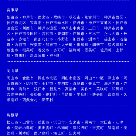
兵庫県
姫路市
・
神戸市
・
西宮市
・
尼崎市
・
明石市
・
加古川市
・
神戸市西区
・
神戸市北区
・
宝塚市
・
神戸市垂水区
・
伊丹市
・
神戸市東灘区
・
神戸市
須磨区
・
川西市
・
神戸市灘区
・
神戸市中央区
・
三田市
・
神戸市兵庫
区
・
神戸市長田区
・
高砂市
・
豊岡市
・
芦屋市
・
三木市
・
たつの市
・
丹
波市
・
赤穂市
・
南あわじ市
・
小野市
・
加西市
・
洲本市
・
篠山市
・
淡路
市
・
西脇市
・
宍粟市
・
加東市
・
太子町
・
播磨町
・
朝来市
・
猪名川町
・
相生市
・
稲美町
・
養父市
・
多可町
・
福崎町
・
香美町
・
佐用町
・
上郡
町
・
市川町
・
新温泉町
・
神河町
岡山県
岡山市
・
倉敷市
・
岡山市北区
・
岡山市南区
・
岡山市中区
・
津山市
・
岡
山市東区
・
総社市
・
玉野市
・
笠岡市
・
真庭市
・
井原市
・
瀬戸内市
・
赤
磐市
・
備前市
・
浅口市
・
新見市
・
高梁市
・
美作市
・
美咲町
・
和気町
・
吉備中央町
・
矢掛町
・
鏡野町
・
早島町
・
里庄町
・
勝央町
・
奈義町
・
久
米南町
・
西粟倉村
・
新庄村
島根県
松江市
・
出雲市
・
益田市
・
浜田市
・
安来市
・
雲南市
・
大田市
・
江津
市
・
隠岐の島町
・
奥出雲町
・
邑南町
・
津和野町
・
吉賀町
・
飯南町
・
美
郷町
・
川本町
・
西ノ島町
・
海士町
・
知夫村