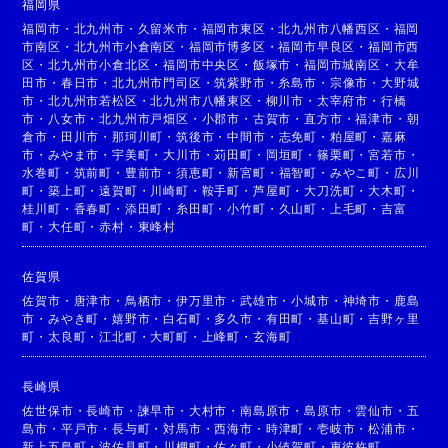
福岡県
福岡市
・
北九州市
・
久留米市
・
福岡市東区
・
北九州市八幡西区
・
福岡
市南区
・
北九州市小倉南区
・
福岡市博多区
・
福岡市早良区
・
福岡市西
区
・
北九州市小倉北区
・
福岡市中央区
・
飯塚市
・
福岡市城南区
・
大牟
田市
・
春日市
・
北九州市門司区
・
筑紫野市
・
糸島市
・
宗像市
・
大野城
市
・
北九州市若松区
・
北九州市八幡東区
・
柳川市
・
太宰府市
・
行橋
市
・
八女市
・
北九州市戸畑区
・
小郡市
・
古賀市
・
直方市
・
福津市
・
朝
倉市
・
田川市
・
那珂川町
・
筑後市
・
中間市
・
志免町
・
粕屋町
・
嘉麻
市
・
みやま市
・
宇美町
・
大川市
・
苅田町
・
岡垣町
・
篠栗町
・
宮若市
・
水巻町
・
筑前町
・
豊前市
・
須恵町
・
新宮町
・
福智町
・
みやこ町
・
広川
町
・
築上町
・
遠賀町
・
川崎町
・
鞍手町
・
芦屋町
・
大刀洗町
・
大木町
・
桂川町
・
香春町
・
添田町
・
糸田町
・
小竹町
・
久山町
・
上毛町
・
吉富
町
・
大任町
・
赤村
・
東峰村
佐賀県
佐賀市
・
唐津市
・
鳥栖市
・
伊万里市
・
武雄市
・
小城市
・
神埼市
・
鹿島
市
・
みやき町
・
嬉野市
・
白石町
・
多久市
・
有田町
・
基山町
・
吉野ヶ里
町
・
太良町
・
江北町
・
大町町
・
上峰町
・
玄海町
長崎県
佐世保市
・
長崎市
・
諫早市
・
大村市
・
南島原市
・
島原市
・
雲仙市
・
五
島市
・
平戸市
・
長与町
・
対馬市
・
西海市
・
時津町
・
壱岐市
・
松浦市
・
新上五島町
・
波佐見町
・
川棚町
・
佐々町
・
小値賀町
・
東彼杵町