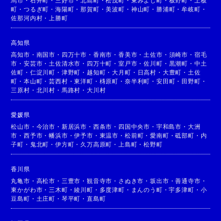
馬市
・
石井町
・
三好市
・
北島町
・
松茂町
・
東みよし町
・
板野町
・
上板
町
・
つるぎ町
・
海陽町
・
那賀町
・
美波町
・
神山町
・
勝浦町
・
牟岐町
・
佐那河内村
・
上勝町
高知県
高知市
・
南国市
・
四万十市
・
香南市
・
香美市
・
土佐市
・
須崎市
・
宿毛
市
・
安芸市
・
土佐清水市
・
四万十町
・
室戸市
・
佐川町
・
黒潮町
・
中土
佐町
・
仁淀川町
・
津野町
・
越知町
・
大月町
・
日高村
・
大豊町
・
土佐
町
・
本山町
・
芸西村
・
東洋町
・
梼原町
・
奈半利町
・
安田町
・
田野町
・
三原村
・
北川村
・
馬路村
・
大川村
愛媛県
松山市
・
今治市
・
新居浜市
・
西条市
・
四国中央市
・
宇和島市
・
大洲
市
・
西予市
・
幡浜市
・
伊予市
・
東温市
・
松前町
・
愛南町
・
砥部町
・
内
子町
・
鬼北町
・
伊方町
・
久万高原町
・
上島町
・
松野町
香川県
丸亀市
・
高松市
・
三豊市
・
観音寺市
・
さぬき市
・
坂出市
・
善通寺市
・
東かがわ市
・
三木町
・
綾川町
・
多度津町
・
まんのう町
・
宇多津町
・
小
豆島町
・
土庄町
・
琴平町
・
直島町