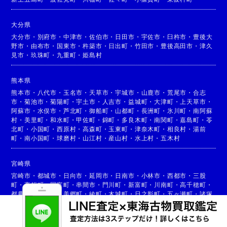
大分県
大分市
・
別府市
・
中津市
・
佐伯市
・
日田市
・
宇佐市
・
臼杵市
・
豊後大
野市
・
由布市
・
国東市
・
杵築市
・
日出町
・
竹田市
・
豊後高田市
・
津久
見市
・
玖珠町
・
九重町
・
姫島村
熊本県
熊本市
・
八代市
・
玉名市
・
天草市
・
宇城市
・
山鹿市
・
荒尾市
・
合志
市
・
菊池市
・
菊陽町
・
宇土市
・
人吉市
・
益城町
・
大津町
・
上天草市
・
阿蘇市
・
水俣市
・
芦北町
・
御船町
・
山都町
・
長洲町
・
氷川町
・
南阿蘇
村
・
美里町
・
和水町
・
甲佐町
・
錦町
・
多良木町
・
南関町
・
嘉島町
・
苓
北町
・
小国町
・
西原村
・
高森町
・
玉東町
・
津奈木町
・
相良村
・
湯前
町
・
南小国町
・
球磨村
・
山江村
・
産山村
・
水上村
・
五木村
宮崎県
宮崎市
・
都城市
・
日向市
・
延岡市
・
日南市
・
小林市
・
西都市
・
三股
町
・
高鍋町
・
国富町
・
串間市
・
門川町
・
新富町
・
川南町
・
高千穂町
・
都農町
・
高原町
・
美郷町
・
綾町
・
木城町
・
日之影町
・
五ヶ瀬町
・
諸塚
村
・
椎葉村
・
西米良村