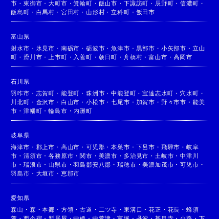
市
・
東御市
・
大町市
・
箕輪町
・
飯山市
・
下諏訪町
・
辰野町
・
信濃町
・
飯島町
・
白馬村
・
宮田村
・
山形村
・
立科町
・
飯田市
富山県
射水市
・
氷見市
・
南砺市
・
砺波市
・
魚津市
・
黒部市
・
小矢部市
・
立山
町
・
滑川市
・
上市町
・
入善町
・
朝日町
・
舟橋村
・
富山市
・
高岡市
石川県
羽咋市
・
志賀町
・
能登町
・
珠洲市
・
中能登町
・
宝達志水町
・
穴水町
・
川北町
・
金沢市
・
白山市
・
小松市
・
七尾市
・
加賀市
・
野々市市
・
能美
市
・
津幡町
・
輪島市
・
内灘町
岐阜県
海津市
・
郡上市
・
高山市
・
可児郡
・
本巣市
・
下呂市
・
飛騨市
・
岐阜
市
・
清須市
・
各務原市
・
関市
・
美濃市
・
多治見市
・
土岐市
・
中津川
市
・
瑞浪市
・
山県市
・
羽島郡安八郡
・
瑞穂市
・
美濃加茂市
・
可児市
・
羽島市
・
大垣市
・
恵那市
愛知県
森山
・
森
・
本郷
・
方領
・
古道
・
二ツ寺
・
東溝口
・
花正
・
花長
・
蜂須
賀
・
西今宿
・
新居屋
・
中橋
・
中萱津
・
富塚
・
丹波
・
甚目寺
・
小路
・
下