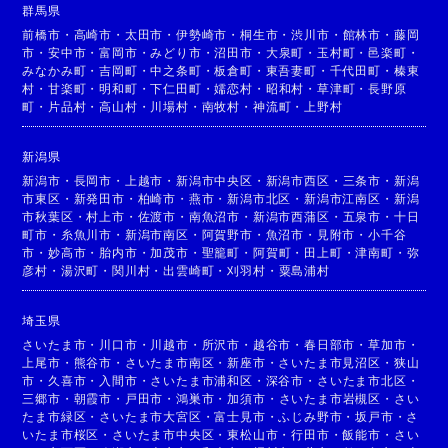
群馬県
前橋市
・
高崎市
・
太田市
・
伊勢崎市
・
桐生市
・
渋川市
・
館林市
・
藤岡
市
・
安中市
・
富岡市
・
みどり市
・
沼田市
・
大泉町
・
玉村町
・
邑楽町
・
みなかみ町
・
吉岡町
・
中之条町
・
板倉町
・
東吾妻町
・
千代田町
・
榛東
村
・
甘楽町
・
明和町
・
下仁田町
・
嬬恋村
・
昭和村
・
草津町
・
長野原
町
・
片品村
・
高山村
・
川場村
・
南牧村
・
神流町
・
上野村
新潟県
新潟市
・
長岡市
・
上越市
・
新潟市中央区
・
新潟市西区
・
三条市
・
新潟
市東区
・
新発田市
・
柏崎市
・
燕市
・
新潟市北区
・
新潟市江南区
・
新潟
市秋葉区
・
村上市
・
佐渡市
・
南魚沼市
・
新潟市西蒲区
・
五泉市
・
十日
町市
・
糸魚川市
・
新潟市南区
・
阿賀野市
・
魚沼市
・
見附市
・
小千谷
市
・
妙高市
・
胎内市
・
加茂市
・
聖籠町
・
阿賀町
・
田上町
・
津南町
・
弥
彦村
・
湯沢町
・
関川村
・
出雲崎町
・
刈羽村
・
粟島浦村
埼玉県
さいたま市
・
川口市
・
川越市
・
所沢市
・
越谷市
・
春日部市
・
草加市
・
上尾市
・
熊谷市
・
さいたま市南区
・
新座市
・
さいたま市見沼区
・
狭山
市
・
久喜市
・
入間市
・
さいたま市浦和区
・
深谷市
・
さいたま市北区
・
三郷市
・
朝霞市
・
戸田市
・
鴻巣市
・
加須市
・
さいたま市岩槻区
・
さい
たま市緑区
・
さいたま市大宮区
・
富士見市
・
ふじみ野市
・
坂戸市
・
さ
いたま市桜区
・
さいたま市中央区
・
東松山市
・
行田市
・
飯能市
・
さい