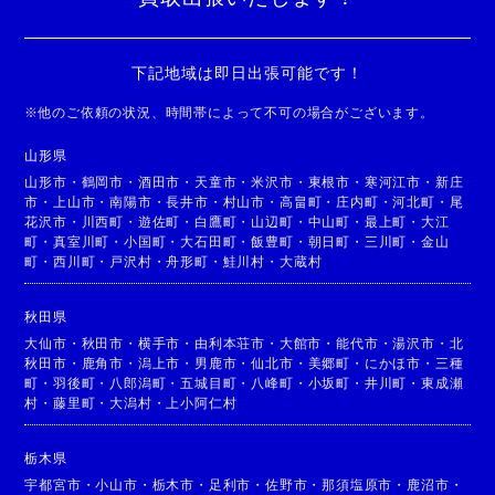
下記地域は即日出張可能です！
※
他のご依頼の状況、時間帯によって不可の場合がございます。
山形県
山形市
・
鶴岡市
・
酒田市
・
天童市
・
米沢市
・
東根市
・
寒河江市
・
新庄
市
・
上山市
・
南陽市
・
長井市
・
村山市
・
高畠町
・
庄内町
・
河北町
・
尾
花沢市
・
川西町
・
遊佐町
・
白鷹町
・
山辺町
・
中山町
・
最上町
・
大江
町
・
真室川町
・
小国町
・
大石田町
・
飯豊町
・
朝日町
・
三川町
・
金山
町
・
西川町
・
戸沢村
・
舟形町
・
鮭川村
・
大蔵村
秋田県
大仙市
・
秋田市
・
横手市
・
由利本荘市
・
大館市
・
能代市
・
湯沢市
・
北
秋田市
・
鹿角市
・
潟上市
・
男鹿市
・
仙北市
・
美郷町
・
にかほ市
・
三種
町
・
羽後町
・
八郎潟町
・
五城目町
・
八峰町
・
小坂町
・
井川町
・
東成瀬
村
・
藤里町
・
大潟村
・
上小阿仁村
栃木県
宇都宮市
・
小山市
・
栃木市
・
足利市
・
佐野市
・
那須塩原市
・
鹿沼市
・