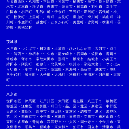
たま市西区
・
八潮市
・
本庄市
・
和光市
・
桶川市
・
蕨市
・
鶴ヶ島市
・
志
木市
・
北本市
・
秩父市
・
吉川市
・
蓮田市
・
日高市
・
羽生市
・
幸手市
・
白岡市
・
杉戸町
・
毛呂山町
・
伊奈町
・
三芳町
・
寄居町
・
宮代町
・
小川
町
・
松伏町
・
上里町
・
川島町
・
吉見町
・
嵐山町
・
滑川町
・
鳩山町
・
神
川町
・
小鹿野町
・
越生町
・
ときがわ町
・
美里町
・
皆野町
・
横瀬町
・
長
瀞町
・
東秩父村
茨城県
水戸市
・
つくば市
・
日立市
・
土浦市
・
ひたちなか市
・
古河市
・
取手
市
・
筑西市
・
神栖市
・
牛久市
・
龍ケ崎市
・
石岡市
・
笠間市
・
鹿嶋市
・
常総市
・
守谷市
・
常陸太田市
・
那珂市
・
坂東市
・
結城市
・
小美玉市
・
鉾田市
・
阿見町
・
稲敷市
・
北茨城市
・
桜川市
・
常陸大宮市
・
つくばみ
らい市
・
下妻市
・
行方市
・
茨城町
・
東海村
・
高萩市
・
潮来市
・
境町
・
八千代町
・
城里町
・
大子町
・
大洗町
・
利根町
・
美浦村
・
河内町
・
五霞
町
東京都
世田谷区
・
練馬区
・
江戸川区
・
大田区
・
足立区
・
八王子市
・
板橋区
・
杉並区
・
江東区
・
葛飾区
・
町田市
・
品川区
・
北区
・
新宿区
・
中野区
・
目黒区
・
豊島区
・
府中市
・
墨田区
・
文京区
・
調布市
・
港区
・
渋谷区
・
荒川区
・
西東京市
・
小平市
・
三鷹市
・
日野市
・
立川市
・
東村山市
・
台
東区
・
多摩市
・
青梅市
・
武蔵野市
・
中央区
・
国分寺市
・
小金井市
・
東
久留米市
・
昭島市
・
稲城市
・
東大和市
・
狛江市
・
国立市
・
清瀬市
・
武