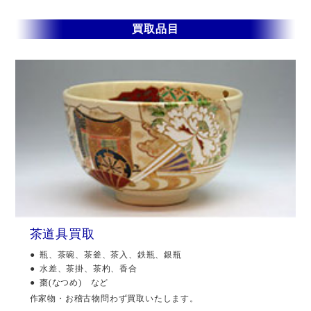
買取品目
茶道具買取
瓶、茶碗、茶釜、茶入、鉄瓶、銀瓶
水差、茶掛、茶杓、香合
棗(なつめ) など
作家物・お稽古物問わず買取いたします。