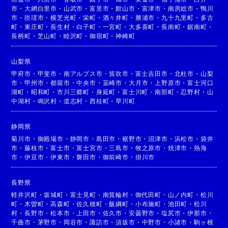
市
・
大網白里市
・
山武市
・
富里市
・
館山市
・
富津市
・
南房総市
・
鴨川
市
・
匝瑳市
・
横芝光町
・
栄町
・
酒々井町
・
勝浦市
・
九十九里町
・
多古
町
・
東庄町
・
長生村
・
白子町
・
一宮町
・
大多喜町
・
長南町
・
鋸南町
・
長柄町
・
芝山町
・
睦沢町
・
御宿町
・
神崎町
山梨県
甲府市
・
甲斐市
・
南アルプス市
・
笛吹市
・
富士吉田市
・
北杜市
・
山梨
市
・
甲州市
・
都留市
・
中央市
・
韮崎市
・
大月市
・
上野原市
・
富士河口
湖町
・
昭和町
・
市川三郷町
・
身延町
・
富士川町
・
南部町
・
忍野村
・
山
中湖村
・
鳴沢村
・
道志村
・
西桂町
・
早川町
静岡県
菊川市
・
御殿場市
・
静岡市
・
島田市
・
裾野市
・
沼津市
・
浜松市
・
袋井
市
・
藤枝市
・
富士市
・
富士宮市
・
三島市
・
牧之原市
・
焼津市
・
熱海
市
・
伊豆市
・
伊東市
・
磐田市
・
御前崎市
・
掛川市
長野県
軽井沢町
・
坂城町
・
富士見町
・
南箕輪村
・
御代田町
・
山ノ内町
・
松川
町
・
木曽町
・
高森町
・
佐久穂町
・
飯綱町
・
小布施町
・
池田町
・
松川
村
・
長野市
・
松本市
・
上田市
・
佐久市
・
安曇野市
・
塩尻市
・
伊那市
・
千曲市
・
茅野市
・
岡谷市
・
諏訪市
・
須坂市
・
中野市
・
小諸市
・
駒ヶ根