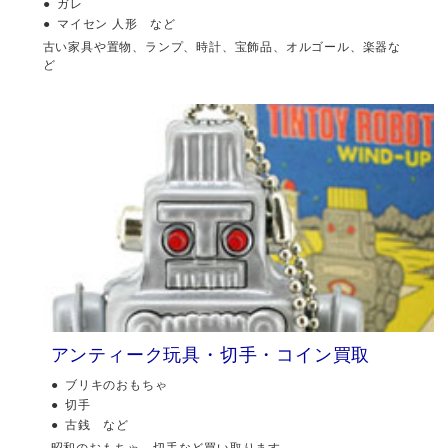
ガレ
マイセン 人形 など
古い家具や置物、ランプ、時計、宝飾品、オルゴール、楽器な
ど
アンティーク玩具・切手・コイン買取
ブリキのおもちゃ
切手
古銭 など
昭和のおもちゃ、切手など買い取ります。