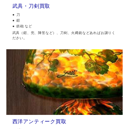
武具・刀剣買取
刀
鎧
鉄砲 など
武具（鎧、兜、陣笠など）、刀剣、火縄銃などあればお譲りく
ださい。
西洋アンティーク買取