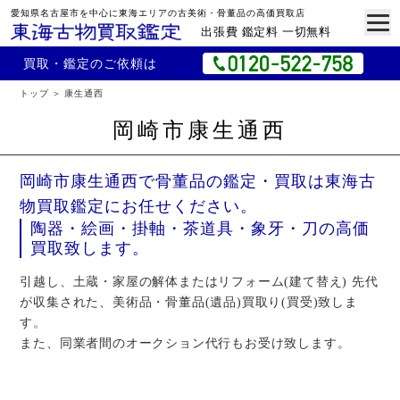
愛知県名古屋市を中心に東海エリアの古美術・骨董品の高価買取店
出張費 鑑定料 一切無料
買取・鑑定のご依頼は
トップ
康生通西
岡崎市康生通西
岡崎市康生通西で骨董品の鑑定・買取は東海古
物買取鑑定にお任せください。
陶器・絵画・掛軸・茶道具・象牙・刀の高価
買取致します。
引越し、土蔵・家屋の解体またはリフォーム(建て替え) 先代
が収集された、美術品・骨董品(遺品)買取り(買受)致しま
す。
また、同業者間のオークション代行もお受け致します。