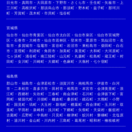
日光市
・
真岡市
・
大田原市
・
下野市
・
さくら市
・
壬生町
・
矢板市
・
上
三川町
・
高根沢町
・
那須烏山市
・
那須町
・
野木町
・
益子町
・
那珂川
町
・
芳賀町
・
茂木町
・
市貝町
・
塩谷町
宮城県
仙台市
・
仙台市青葉区
・
仙台市太白区
・
仙台市泉区
・
仙台市宮城野
区
・
石巻市
・
大崎市
・
仙台市若林区
・
登米市
・
栗原市
・
気仙沼市
・
名
取市
・
多賀城市
・
塩竈市
・
富谷町
・
岩沼市
・
東松島市
・
柴田町
・
白石
市
・
亘理町
・
利府町
・
角田市
・
加美町
・
美里町
・
大和町
・
大河原町
・
七ヶ浜町
・
涌谷町
・
南三陸町
・
山元町
・
丸森町
・
松島町
・
蔵王町
・
村
田町
・
女川町
・
川崎町
・
大郷町
・
色麻町
・
大衡村
・
七ケ宿町
福島県
郡山市
・
福島市
・
会津若松市
・
須賀川市
・
南相馬市
・
伊達市
・
白河
市
・
二本松市
・
喜多方市
・
田村市
・
相馬市
・
本宮市
・
会津美里町
・
浪
江町
・
西郷村
・
矢吹町
・
三春町
・
南会津町
・
石川町
・
会津坂下町
・
富
岡町
・
猪苗代町
・
川俣町
・
棚倉町
・
桑折町
・
鏡石町
・
大熊町
・
小野
町
・
国見町
・
塙町
・
大玉村
・
新地町
・
楢葉町
・
西会津町
・
玉川村
・
双
葉町
・
平田村
・
泉崎村
・
浅川町
・
下郷町
・
矢祭町
・
天栄村
・
飯舘村
・
古殿町
・
広野町
・
中島村
・
只見町
・
柳津町
・
鮫川村
・
磐梯町
・
北塩原
村
・
湯川村
・
金山町
・
川内村
・
三島町
・
葛尾村
・
昭和村
・
檜枝岐村