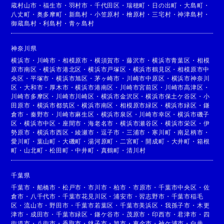
蔵村山市
・
福生市
・
羽村市
・
千代田区
・
瑞穂町
・
日の出町
・
大島町
・
八丈町
・
奥多摩町
・
新島村
・
小笠原村
・
檜原村
・
三宅村
・
神津島村
・
御蔵島村
・
利島村
・
青ヶ島村
神奈川県
横浜市
・
川崎市
・
相模原市
・
横須賀市
・
藤沢市
・
横浜市青葉区
・
相模
原市南区
・
横浜市港北区
・
横浜市戸塚区
・
横浜市鶴見区
・
相模原市中
央区
・
平塚市
・
横浜市旭区
・
茅ヶ崎市
・
川崎市中原区
・
横浜市神奈川
区
・
大和市
・
厚木市
・
横浜市港南区
・
川崎市宮前区
・
川崎市高津区
・
川崎市多摩区
・
川崎市川崎区
・
横浜市金沢区
・
横浜市保土ケ谷区
・
小
田原市
・
横浜市都筑区
・
横浜市南区
・
相模原市緑区
・
横浜市緑区
・
鎌
倉市
・
秦野市
・
川崎市麻生区
・
横浜市泉区
・
川崎市幸区
・
横浜市磯子
区
・
横浜市中区
・
座間市
・
海老名市
・
横浜市瀬谷区
・
横浜市栄区
・
伊
勢原市
・
横浜市西区
・
綾瀬市
・
逗子市
・
三浦市
・
寒川町
・
南足柄市
・
愛川町
・
葉山町
・
大磯町
・
湯河原町
・
二宮町
・
開成町
・
大井町
・
箱根
町
・
山北町
・
松田町
・
中井町
・
真鶴町
・
清川村
千葉県
千葉市
・
船橋市
・
松戸市
・
市川市
・
柏市
・
市原市
・
千葉市中央区
・
佐
倉市
・
八千代市
・
千葉市花見川区
・
浦安市
・
習志野市
・
千葉市稲毛
区
・
流山市
・
野田市
・
千葉市若葉区
・
千葉市美浜区
・
我孫子市
・
木更
津市
・
成田市
・
千葉市緑区
・
鎌ケ谷市
・
茂原市
・
印西市
・
君津市
・
四
街道市
・
八街市
・
香取市
・
銚子市
・
旭市
・
東金市
・
袖ケ浦市
・
白井