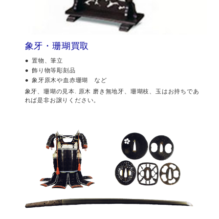
象牙・珊瑚買取
置物、筆立
飾り物等彫刻品
象牙原木や血赤珊瑚 など
象牙、珊瑚の見本. 原木 磨き無地牙、珊瑚枝、玉はお持ちであ
れば是非お譲りください。