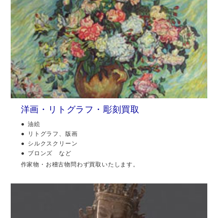
洋画・リトグラフ・彫刻買取
油絵
リトグラフ、版画
シルクスクリーン
ブロンズ など
作家物・お稽古物問わず買取いたします。