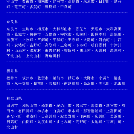
守山市
・
栗東市
・
湖南市
・
野洲市
・
高島市
・
米原市
・
日野町
・
愛荘
町
・
竜王町
・
多賀町
・
豊郷町
・
甲良町
奈良県
奈良市
・
生駒市
・
橿原市
・
大和郡山市
・
香芝市
・
天理市
・
大和高田
市
・
葛城市
・
桜井市
・
五條市
・
宇陀市
・
広陵町
・
田原本町
・
斑鳩町
・
御所市
・
上牧町
・
三郷町
・
平群町
・
王寺町
・
大淀町
・
河合町
・
川西
町
・
安堵町
・
吉野町
・
高取町
・
三宅町
・
下市町
・
明日香村
・
十津川
村
・
山添村
・
御杖村
・
東吉野村
・
曽爾村
・
川上村
・
天川村
・
黒滝村
・
下北山村
・
上北山村
・
野迫川村
福井県
福井市
・
坂井市
・
敦賀市
・
越前市
・
鯖江市
・
大野市
・
小浜市
・
勝山
市
・
永平寺町
・
越前町
・
若狭町
・
南越前町
・
高浜町
・
美浜町
・
池田町
和歌山県
田辺市
・
和歌山市
・
橋本市
・
紀の川市
・
岩出市
・
海南市
・
新宮市
・
有
田市
・
有田川町
・
御坊市
・
白浜町
・
串本町
・
那智勝浦町
・
上富田町
・
みなべ町
・
湯浅町
・
日高川町
・
紀美野町
・
印南町
・
広川町
・
美浜町
・
日高町
・
由良町
・
九度山町
・
すさみ町
・
高野町
・
太地町
・
古座川町
・
北山村