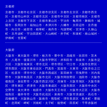
京都府
京都市
・
京都市右京区
・
京都市伏見区
・
京都市左京区
・
京都市西京
区
・
京都市山科区
・
京都市北区
・
京都市中京区
・
京都市南区
・
京都市
上京区
・
京都市下京区
・
京都市東山区
・
宇治市
・
亀岡市
・
舞鶴市
・
城
陽市
・
長岡京市
・
福知山市
・
木津川市
・
八幡市
・
京田辺市
・
京丹後
市
・
向日市
・
綾部市
・
精華町
・
南丹市
・
与謝野町
・
宮津市
・
久御山
町
・
京丹波町
・
宇治田原町
・
大山崎町
・
井手町
・
和束町
・
南山城村
・
伊根町
・
笠置町
大阪府
大阪市
・
東大阪市
・
堺市
・
枚方市
・
豊中市
・
高槻市
・
吹田市
・
茨木
市
・
八尾市
・
寝屋川市
・
大阪市平野区
・
岸和田市
・
和泉市
・
大阪市淀
川区
・
大阪市城東区
・
堺市北区
・
堺市堺区
・
守口市
・
大阪市生野区
・
堺市西区
・
大阪市東住吉区
・
門真市
・
箕面市
・
大東市
・
大阪市住之江
区
・
松原市
・
堺市中区
・
大阪市西成区
・
富田林市
・
羽曳野市
・
河内長
野市
・
大阪市鶴見区
・
大阪市北区
・
大阪市阿倍野区
・
池田市
・
大阪市
都島区
・
泉佐野市
・
大阪市西淀川区
・
貝塚市
・
大阪市旭区
・
大阪市港
区
・
堺市東区
・
摂津市
・
大阪市東成区
・
大阪市西区
・
大阪市中央区
・
交野市
・
泉大津市
・
柏原市
・
大阪市天王寺区
・
大阪市大正区
・
大阪市
福島区
・
藤井寺市
・
大阪市此花区
・
泉南市
・
大阪市浪速区
・
高石市
・
四條畷市
・
大阪狭山市
・
阪南市
・
熊取町
・
堺市美原区
・
島本町
・
豊能
町
・
忠岡町
・
岬町
・
河南町
・
太子町
・
能勢町
・
田尻町
・
千早赤阪村