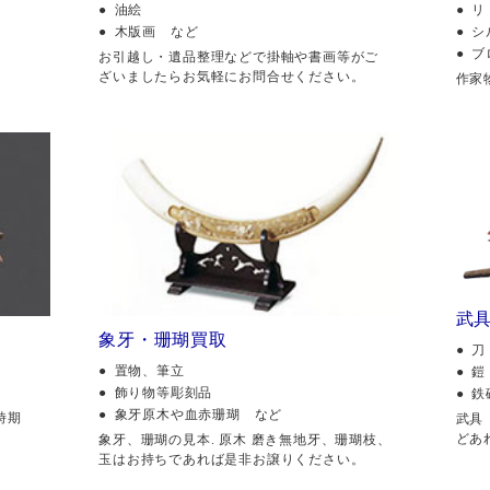
油絵
リ
木版画 など
シ
ブ
。
お引越し・遺品整理などで掛軸や書画等がご
ざいましたらお気軽にお問合せください。
作家
武
象牙・珊瑚買取
刀
置物、筆立
鎧
飾り物等彫刻品
鉄
象牙原木や血赤珊瑚 など
時期
武具
どあ
象牙、珊瑚の見本. 原木 磨き無地牙、珊瑚枝、
玉はお持ちであれば是非お譲りください。