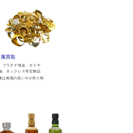
金属買取
、プラチナ地金、ダイヤ
輪、ネックレス等宝飾品
属は相場の高い今が売り時