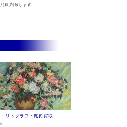
り(買受)致します。
画・リトグラフ・彫刻買取
絵