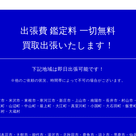
出張費 鑑定料 一切無料
買取出張いたします！
下記地域は即日出張可能です！
※
他のご依頼の状況、時間帯によって不可の場合がございます。
童市
・
米沢市
・
東根市
・
寒河江市
・
新庄市
・
上山市
・
南陽市
・
長井市
・
村山市
鷹町
・
山辺町
・
中山町
・
最上町
・
大江町
・
真室川町
・
小国町
・
大石田町
・
飯豊
川村
・
大蔵村
利本荘市
・
大館市
・
能代市
・
湯沢市
・
北秋田市
・
鹿角市
・
潟上市
・
男鹿市
・
仙