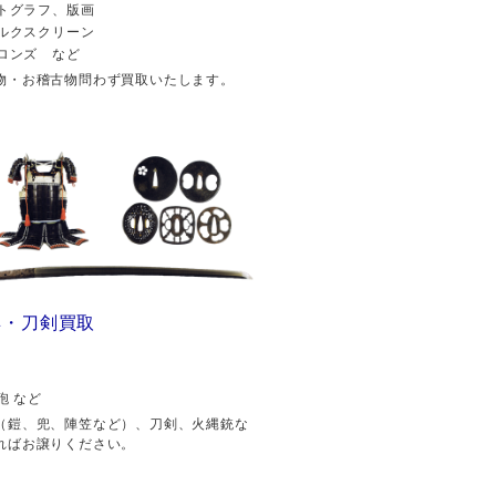
トグラフ、版画
ルクスクリーン
ロンズ など
物・お稽古物問わず買取いたします。
具・刀剣買取
砲 など
（鎧、兜、陣笠など）、刀剣、火縄銃な
ればお譲りください。