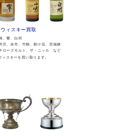
産ウィスキー買取
崎、響、白州
井沢、余市、竹鶴、駒ケ岳、宮城峡
チローズモルト、ザ・ニッカ など
ウィスキーを買い取ります。