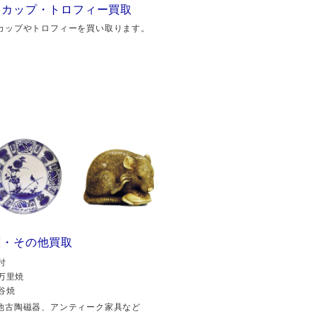
勝カップ・トロフィー買取
カップやトロフィーを買い取ります。
董・その他買取
付
万里焼
谷焼
他古陶磁器、アンティーク家具など