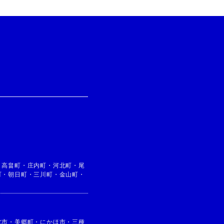
・
高畠町
・
庄内町
・
河北町
・
尾
町
・
朝日町
・
三川町
・
金山町
・
北市
・
美郷町
・
にかほ市
・
三種