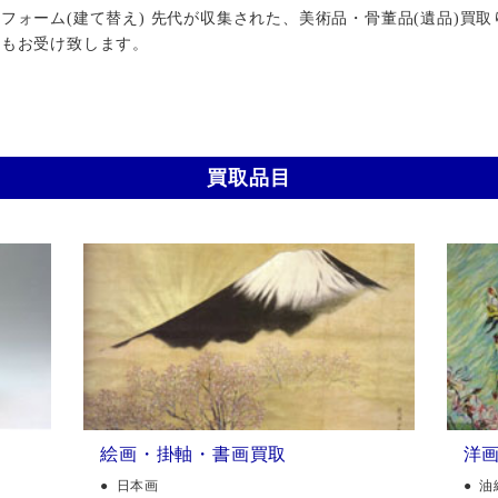
ォーム(建て替え) 先代が収集された、美術品・骨董品(遺品)買取
行もお受け致します。
買取品目
絵画・掛軸・書画買取
洋
日本画
油