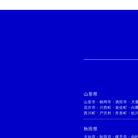
山形県
山形市
・
鶴岡市
・
酒田市
・
天
花沢市
・
川西町
・
遊佐町
・
白
西川町
・
戸沢村
・
舟形町
・
鮭
秋田県
大仙市
・
秋田市
・
横手市
・
由