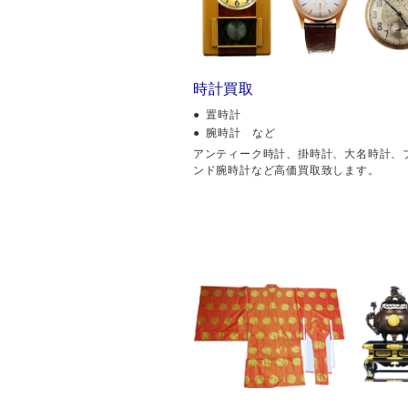
時計買取
置時計
腕時計 など
アンティーク時計、掛時計、大名時計、
ンド腕時計など高価買取致します。