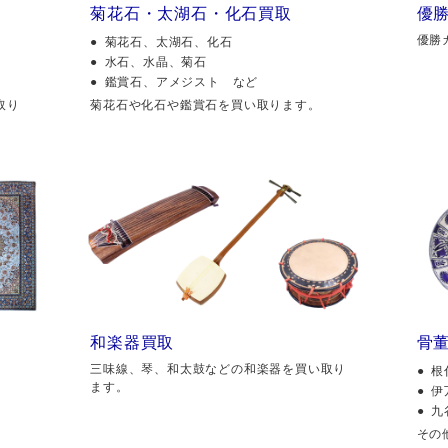
菊花石・太湖石・化石買取
優
優勝
菊花石、太湖石、化石
水石、水晶、菊石
鑑賞石、アメジスト など
取り
菊花石や化石や鑑賞石を買い取ります。
和楽器買取
骨
三味線、琴、和太鼓などの和楽器を買い取り
根
ます。
伊
九
その