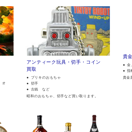
貴
アンティーク玩具・切手・コイン
金
買取
指
貴金
ブリキのおもちゃ
、オ
切手
古銭 など
昭和のおもちゃ、切手など買い取ります。