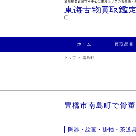
愛知県名古屋市を中心に東海エリアの古美術・
鑑定
ホーム
買取品目
買取実績
ホーム
買取品目
トップ
南島町
豊橋市南島町で骨
陶器・絵画・掛軸・茶道