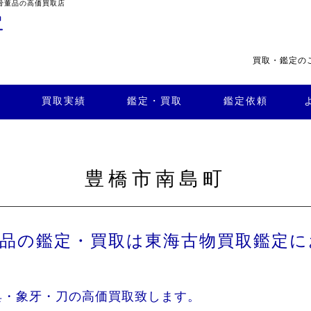
骨董品の高価買取店
買取・鑑定の
・買
よくある
取
鑑定依頼
質問
店舗案内
買取実績
鑑定・買取
鑑定依頼
豊橋市南島町
董品の鑑定・買取は東海古物買取鑑定に
具・象牙・刀の高価買取致します。