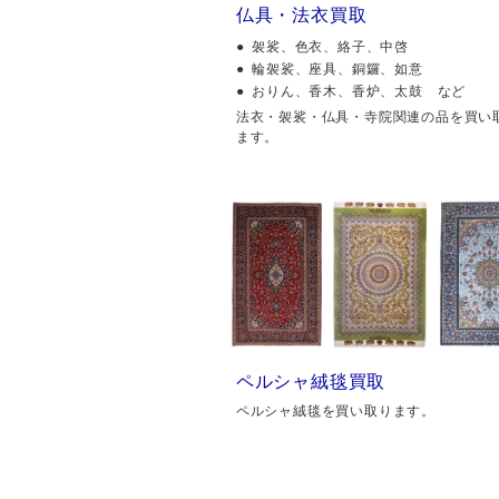
仏具・法衣買取
袈裟、色衣、絡子、中啓
輪袈裟、座具、銅鑼、如意
おりん、香木、香炉、太鼓 など
法衣・袈裟・仏具・寺院関連の品を買い
ます。
ペルシャ絨毯買取
ペルシャ絨毯を買い取ります。