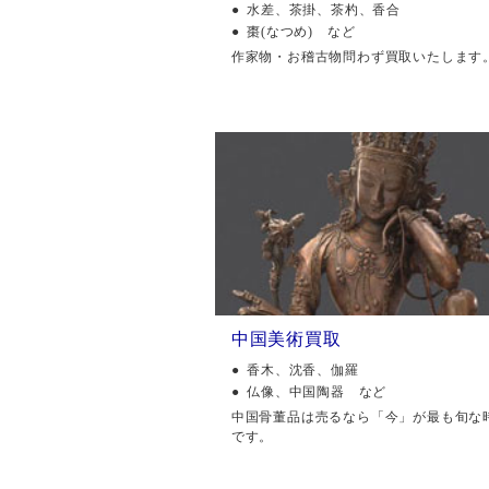
水差、茶掛、茶杓、香合
棗(なつめ) など
作家物・お稽古物問わず買取いたします
中国美術買取
香木、沈香、伽羅
仏像、中国陶器 など
中国骨董品は売るなら「今」が最も旬な
です。