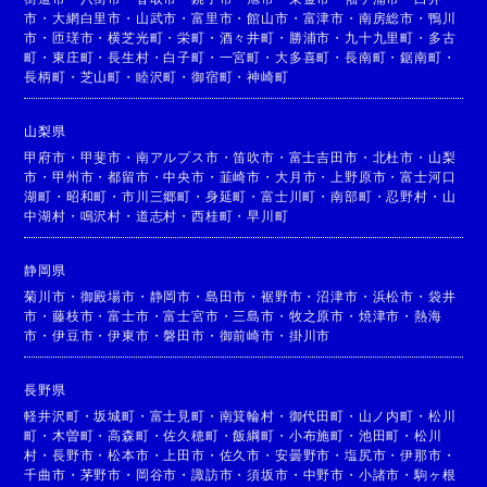
市
・
大網白里市
・
山武市
・
富里市
・
館山市
・
富津市
・
南房総市
・
鴨川
市
・
匝瑳市
・
横芝光町
・
栄町
・
酒々井町
・
勝浦市
・
九十九里町
・
多古
町
・
東庄町
・
長生村
・
白子町
・
一宮町
・
大多喜町
・
長南町
・
鋸南町
・
長柄町
・
芝山町
・
睦沢町
・
御宿町
・
神崎町
山梨県
甲府市
・
甲斐市
・
南アルプス市
・
笛吹市
・
富士吉田市
・
北杜市
・
山梨
市
・
甲州市
・
都留市
・
中央市
・
韮崎市
・
大月市
・
上野原市
・
富士河口
湖町
・
昭和町
・
市川三郷町
・
身延町
・
富士川町
・
南部町
・
忍野村
・
山
中湖村
・
鳴沢村
・
道志村
・
西桂町
・
早川町
静岡県
菊川市
・
御殿場市
・
静岡市
・
島田市
・
裾野市
・
沼津市
・
浜松市
・
袋井
市
・
藤枝市
・
富士市
・
富士宮市
・
三島市
・
牧之原市
・
焼津市
・
熱海
市
・
伊豆市
・
伊東市
・
磐田市
・
御前崎市
・
掛川市
長野県
軽井沢町
・
坂城町
・
富士見町
・
南箕輪村
・
御代田町
・
山ノ内町
・
松川
町
・
木曽町
・
高森町
・
佐久穂町
・
飯綱町
・
小布施町
・
池田町
・
松川
村
・
長野市
・
松本市
・
上田市
・
佐久市
・
安曇野市
・
塩尻市
・
伊那市
・
千曲市
・
茅野市
・
岡谷市
・
諏訪市
・
須坂市
・
中野市
・
小諸市
・
駒ヶ根