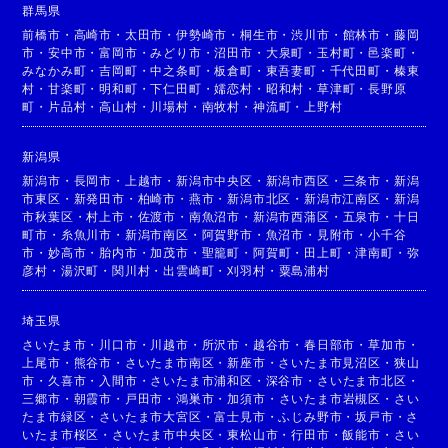
群馬県
前橋市
・
高崎市
・
太田市
・
伊勢崎市
・
桐生市
・
渋川市
・
館林市
・
藤岡
市
・
安中市
・
富岡市
・
みどり市
・
沼田市
・
大泉町
・
玉村町
・
邑楽町
・
みなかみ町
・
吉岡町
・
中之条町
・
板倉町
・
東吾妻町
・
千代田町
・
榛東
村
・
甘楽町
・
明和町
・
下仁田町
・
嬬恋村
・
昭和村
・
草津町
・
長野原
町
・
片品村
・
高山村
・
川場村
・
南牧村
・
神流町
・
上野村
新潟県
新潟市
・
長岡市
・
上越市
・
新潟市中央区
・
新潟市西区
・
三条市
・
新潟
市東区
・
新発田市
・
柏崎市
・
燕市
・
新潟市北区
・
新潟市江南区
・
新潟
市秋葉区
・
村上市
・
佐渡市
・
南魚沼市
・
新潟市西蒲区
・
五泉市
・
十日
町市
・
糸魚川市
・
新潟市南区
・
阿賀野市
・
魚沼市
・
見附市
・
小千谷
市
・
妙高市
・
胎内市
・
加茂市
・
聖籠町
・
阿賀町
・
田上町
・
津南町
・
弥
彦村
・
湯沢町
・
関川村
・
出雲崎町
・
刈羽村
・
粟島浦村
埼玉県
さいたま市
・
川口市
・
川越市
・
所沢市
・
越谷市
・
春日部市
・
草加市
・
上尾市
・
熊谷市
・
さいたま市南区
・
新座市
・
さいたま市見沼区
・
狭山
市
・
久喜市
・
入間市
・
さいたま市浦和区
・
深谷市
・
さいたま市北区
・
三郷市
・
朝霞市
・
戸田市
・
鴻巣市
・
加須市
・
さいたま市岩槻区
・
さい
たま市緑区
・
さいたま市大宮区
・
富士見市
・
ふじみ野市
・
坂戸市
・
さ
いたま市桜区
・
さいたま市中央区
・
東松山市
・
行田市
・
飯能市
・
さい