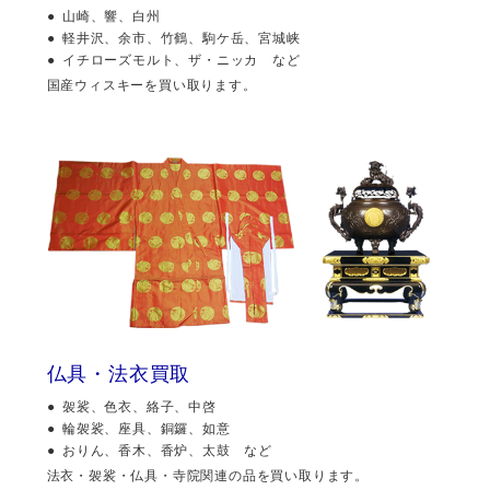
山崎、響、白州
軽井沢、余市、竹鶴、駒ケ岳、宮城峡
イチローズモルト、ザ・ニッカ など
国産ウィスキーを買い取ります。
仏具・法衣買取
袈裟、色衣、絡子、中啓
輪袈裟、座具、銅鑼、如意
おりん、香木、香炉、太鼓 など
法衣・袈裟・仏具・寺院関連の品を買い取ります。