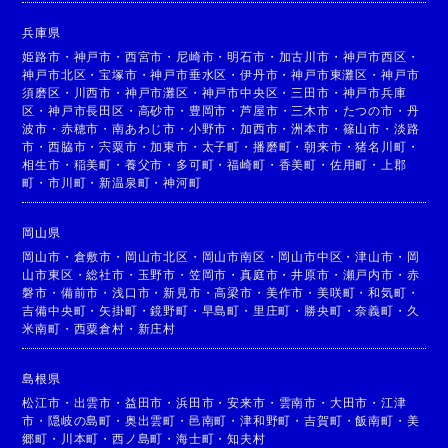
兵庫県
姫路市
・
神戸市
・
西宮市
・
尼崎市
・
明石市
・
加古川市
・
神戸市西区
・
神戸市北区
・
宝塚市
・
神戸市垂水区
・
伊丹市
・
神戸市東灘区
・
神戸市
須磨区
・
川西市
・
神戸市灘区
・
神戸市中央区
・
三田市
・
神戸市兵庫
区
・
神戸市長田区
・
高砂市
・
豊岡市
・
芦屋市
・
三木市
・
たつの市
・
丹
波市
・
赤穂市
・
南あわじ市
・
小野市
・
加西市
・
洲本市
・
篠山市
・
淡路
市
・
西脇市
・
宍粟市
・
加東市
・
太子町
・
播磨町
・
朝来市
・
猪名川町
・
相生市
・
稲美町
・
養父市
・
多可町
・
福崎町
・
香美町
・
佐用町
・
上郡
町
・
市川町
・
新温泉町
・
神河町
岡山県
岡山市
・
倉敷市
・
岡山市北区
・
岡山市南区
・
岡山市中区
・
津山市
・
岡
山市東区
・
総社市
・
玉野市
・
笠岡市
・
真庭市
・
井原市
・
瀬戸内市
・
赤
磐市
・
備前市
・
浅口市
・
新見市
・
高梁市
・
美作市
・
美咲町
・
和気町
・
吉備中央町
・
矢掛町
・
鏡野町
・
早島町
・
里庄町
・
勝央町
・
奈義町
・
久
米南町
・
西粟倉村
・
新庄村
島根県
松江市
・
出雲市
・
益田市
・
浜田市
・
安来市
・
雲南市
・
大田市
・
江津
市
・
隠岐の島町
・
奥出雲町
・
邑南町
・
津和野町
・
吉賀町
・
飯南町
・
美
郷町
・
川本町
・
西ノ島町
・
海士町
・
知夫村