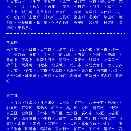
たま市西区
・
八潮市
・
本庄市
・
和光市
・
桶川市
・
蕨市
・
鶴ヶ島市
・
志
木市
・
北本市
・
秩父市
・
吉川市
・
蓮田市
・
日高市
・
羽生市
・
幸手市
・
白岡市
・
杉戸町
・
毛呂山町
・
伊奈町
・
三芳町
・
寄居町
・
宮代町
・
小川
町
・
松伏町
・
上里町
・
川島町
・
吉見町
・
嵐山町
・
滑川町
・
鳩山町
・
神
川町
・
小鹿野町
・
越生町
・
ときがわ町
・
美里町
・
皆野町
・
横瀬町
・
長
瀞町
・
東秩父村
茨城県
水戸市
・
つくば市
・
日立市
・
土浦市
・
ひたちなか市
・
古河市
・
取手
市
・
筑西市
・
神栖市
・
牛久市
・
龍ケ崎市
・
石岡市
・
笠間市
・
鹿嶋市
・
常総市
・
守谷市
・
常陸太田市
・
那珂市
・
坂東市
・
結城市
・
小美玉市
・
鉾田市
・
阿見町
・
稲敷市
・
北茨城市
・
桜川市
・
常陸大宮市
・
つくばみ
らい市
・
下妻市
・
行方市
・
茨城町
・
東海村
・
高萩市
・
潮来市
・
境町
・
八千代町
・
城里町
・
大子町
・
大洗町
・
利根町
・
美浦村
・
河内町
・
五霞
町
東京都
世田谷区
・
練馬区
・
江戸川区
・
大田区
・
足立区
・
八王子市
・
板橋区
・
杉並区
・
江東区
・
葛飾区
・
町田市
・
品川区
・
北区
・
新宿区
・
中野区
・
目黒区
・
豊島区
・
府中市
・
墨田区
・
文京区
・
調布市
・
港区
・
渋谷区
・
荒川区
・
西東京市
・
小平市
・
三鷹市
・
日野市
・
立川市
・
東村山市
・
台
東区
・
多摩市
・
青梅市
・
武蔵野市
・
中央区
・
国分寺市
・
小金井市
・
東
久留米市
・
昭島市
・
稲城市
・
東大和市
・
狛江市
・
国立市
・
清瀬市
・
武