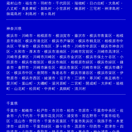
蔵村山市
・
福生市
・
羽村市
・
千代田区
・
瑞穂町
・
日の出町
・
大島町
・
八丈町
・
奥多摩町
・
新島村
・
小笠原村
・
檜原村
・
三宅村
・
神津島村
・
御蔵島村
・
利島村
・
青ヶ島村
神奈川県
横浜市
・
川崎市
・
相模原市
・
横須賀市
・
藤沢市
・
横浜市青葉区
・
相模
原市南区
・
横浜市港北区
・
横浜市戸塚区
・
横浜市鶴見区
・
相模原市中
央区
・
平塚市
・
横浜市旭区
・
茅ヶ崎市
・
川崎市中原区
・
横浜市神奈川
区
・
大和市
・
厚木市
・
横浜市港南区
・
川崎市宮前区
・
川崎市高津区
・
川崎市多摩区
・
川崎市川崎区
・
横浜市金沢区
・
横浜市保土ケ谷区
・
小
田原市
・
横浜市都筑区
・
横浜市南区
・
相模原市緑区
・
横浜市緑区
・
鎌
倉市
・
秦野市
・
川崎市麻生区
・
横浜市泉区
・
川崎市幸区
・
横浜市磯子
区
・
横浜市中区
・
座間市
・
海老名市
・
横浜市瀬谷区
・
横浜市栄区
・
伊
勢原市
・
横浜市西区
・
綾瀬市
・
逗子市
・
三浦市
・
寒川町
・
南足柄市
・
愛川町
・
葉山町
・
大磯町
・
湯河原町
・
二宮町
・
開成町
・
大井町
・
箱根
町
・
山北町
・
松田町
・
中井町
・
真鶴町
・
清川村
千葉県
千葉市
・
船橋市
・
松戸市
・
市川市
・
柏市
・
市原市
・
千葉市中央区
・
佐
倉市
・
八千代市
・
千葉市花見川区
・
浦安市
・
習志野市
・
千葉市稲毛
区
・
流山市
・
野田市
・
千葉市若葉区
・
千葉市美浜区
・
我孫子市
・
木更
津市
・
成田市
・
千葉市緑区
・
鎌ケ谷市
・
茂原市
・
印西市
・
君津市
・
四
街道市
・
八街市
・
香取市
・
銚子市
・
旭市
・
東金市
・
袖ケ浦市
・
白井