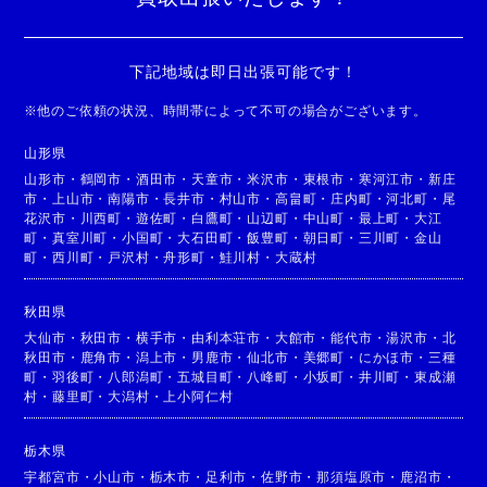
下記地域は即日出張可能です！
※
他のご依頼の状況、時間帯によって不可の場合がございます。
山形県
山形市
・
鶴岡市
・
酒田市
・
天童市
・
米沢市
・
東根市
・
寒河江市
・
新庄
市
・
上山市
・
南陽市
・
長井市
・
村山市
・
高畠町
・
庄内町
・
河北町
・
尾
花沢市
・
川西町
・
遊佐町
・
白鷹町
・
山辺町
・
中山町
・
最上町
・
大江
町
・
真室川町
・
小国町
・
大石田町
・
飯豊町
・
朝日町
・
三川町
・
金山
町
・
西川町
・
戸沢村
・
舟形町
・
鮭川村
・
大蔵村
秋田県
大仙市
・
秋田市
・
横手市
・
由利本荘市
・
大館市
・
能代市
・
湯沢市
・
北
秋田市
・
鹿角市
・
潟上市
・
男鹿市
・
仙北市
・
美郷町
・
にかほ市
・
三種
町
・
羽後町
・
八郎潟町
・
五城目町
・
八峰町
・
小坂町
・
井川町
・
東成瀬
村
・
藤里町
・
大潟村
・
上小阿仁村
栃木県
宇都宮市
・
小山市
・
栃木市
・
足利市
・
佐野市
・
那須塩原市
・
鹿沼市
・