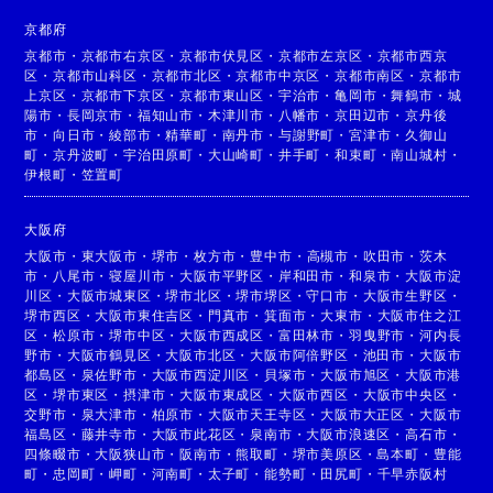
京都府
京都市
・
京都市右京区
・
京都市伏見区
・
京都市左京区
・
京都市西京
区
・
京都市山科区
・
京都市北区
・
京都市中京区
・
京都市南区
・
京都市
上京区
・
京都市下京区
・
京都市東山区
・
宇治市
・
亀岡市
・
舞鶴市
・
城
陽市
・
長岡京市
・
福知山市
・
木津川市
・
八幡市
・
京田辺市
・
京丹後
市
・
向日市
・
綾部市
・
精華町
・
南丹市
・
与謝野町
・
宮津市
・
久御山
町
・
京丹波町
・
宇治田原町
・
大山崎町
・
井手町
・
和束町
・
南山城村
・
伊根町
・
笠置町
大阪府
大阪市
・
東大阪市
・
堺市
・
枚方市
・
豊中市
・
高槻市
・
吹田市
・
茨木
市
・
八尾市
・
寝屋川市
・
大阪市平野区
・
岸和田市
・
和泉市
・
大阪市淀
川区
・
大阪市城東区
・
堺市北区
・
堺市堺区
・
守口市
・
大阪市生野区
・
堺市西区
・
大阪市東住吉区
・
門真市
・
箕面市
・
大東市
・
大阪市住之江
区
・
松原市
・
堺市中区
・
大阪市西成区
・
富田林市
・
羽曳野市
・
河内長
野市
・
大阪市鶴見区
・
大阪市北区
・
大阪市阿倍野区
・
池田市
・
大阪市
都島区
・
泉佐野市
・
大阪市西淀川区
・
貝塚市
・
大阪市旭区
・
大阪市港
区
・
堺市東区
・
摂津市
・
大阪市東成区
・
大阪市西区
・
大阪市中央区
・
交野市
・
泉大津市
・
柏原市
・
大阪市天王寺区
・
大阪市大正区
・
大阪市
福島区
・
藤井寺市
・
大阪市此花区
・
泉南市
・
大阪市浪速区
・
高石市
・
四條畷市
・
大阪狭山市
・
阪南市
・
熊取町
・
堺市美原区
・
島本町
・
豊能
町
・
忠岡町
・
岬町
・
河南町
・
太子町
・
能勢町
・
田尻町
・
千早赤阪村