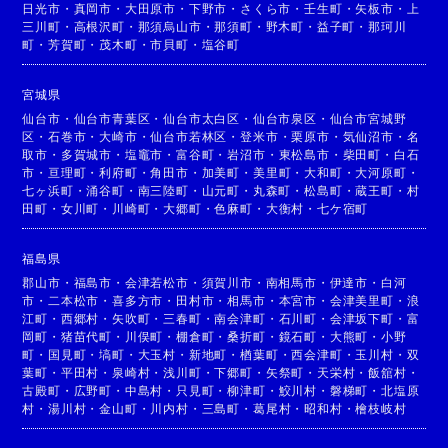
日光市
・
真岡市
・
大田原市
・
下野市
・
さくら市
・
壬生町
・
矢板市
・
上
三川町
・
高根沢町
・
那須烏山市
・
那須町
・
野木町
・
益子町
・
那珂川
町
・
芳賀町
・
茂木町
・
市貝町
・
塩谷町
宮城県
仙台市
・
仙台市青葉区
・
仙台市太白区
・
仙台市泉区
・
仙台市宮城野
区
・
石巻市
・
大崎市
・
仙台市若林区
・
登米市
・
栗原市
・
気仙沼市
・
名
取市
・
多賀城市
・
塩竈市
・
富谷町
・
岩沼市
・
東松島市
・
柴田町
・
白石
市
・
亘理町
・
利府町
・
角田市
・
加美町
・
美里町
・
大和町
・
大河原町
・
七ヶ浜町
・
涌谷町
・
南三陸町
・
山元町
・
丸森町
・
松島町
・
蔵王町
・
村
田町
・
女川町
・
川崎町
・
大郷町
・
色麻町
・
大衡村
・
七ケ宿町
福島県
郡山市
・
福島市
・
会津若松市
・
須賀川市
・
南相馬市
・
伊達市
・
白河
市
・
二本松市
・
喜多方市
・
田村市
・
相馬市
・
本宮市
・
会津美里町
・
浪
江町
・
西郷村
・
矢吹町
・
三春町
・
南会津町
・
石川町
・
会津坂下町
・
富
岡町
・
猪苗代町
・
川俣町
・
棚倉町
・
桑折町
・
鏡石町
・
大熊町
・
小野
町
・
国見町
・
塙町
・
大玉村
・
新地町
・
楢葉町
・
西会津町
・
玉川村
・
双
葉町
・
平田村
・
泉崎村
・
浅川町
・
下郷町
・
矢祭町
・
天栄村
・
飯舘村
・
古殿町
・
広野町
・
中島村
・
只見町
・
柳津町
・
鮫川村
・
磐梯町
・
北塩原
村
・
湯川村
・
金山町
・
川内村
・
三島町
・
葛尾村
・
昭和村
・
檜枝岐村