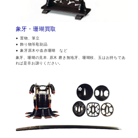
象牙・珊瑚買取
置物、筆立
飾り物等彫刻品
象牙原木や血赤珊瑚 など
象牙、珊瑚の見本. 原木 磨き無地牙、珊瑚枝、玉はお持ちであ
れば是非お譲りください。