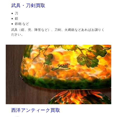
武具・刀剣買取
刀
鎧
鉄砲 など
武具（鎧、兜、陣笠など）、刀剣、火縄銃などあればお譲りく
ださい。
西洋アンティーク買取