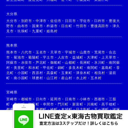
大分県
大分市
・
別府市
・
中津市
・
佐伯市
・
日田市
・
宇佐市
・
臼杵市
・
豊後大
野市
・
由布市
・
国東市
・
杵築市
・
日出町
・
竹田市
・
豊後高田市
・
津久
見市
・
玖珠町
・
九重町
・
姫島村
熊本県
熊本市
・
八代市
・
玉名市
・
天草市
・
宇城市
・
山鹿市
・
荒尾市
・
合志
市
・
菊池市
・
菊陽町
・
宇土市
・
人吉市
・
益城町
・
大津町
・
上天草市
・
阿蘇市
・
水俣市
・
芦北町
・
御船町
・
山都町
・
長洲町
・
氷川町
・
南阿蘇
村
・
美里町
・
和水町
・
甲佐町
・
錦町
・
多良木町
・
南関町
・
嘉島町
・
苓
北町
・
小国町
・
西原村
・
高森町
・
玉東町
・
津奈木町
・
相良村
・
湯前
町
・
南小国町
・
球磨村
・
山江村
・
産山村
・
水上村
・
五木村
宮崎県
宮崎市
・
都城市
・
日向市
・
延岡市
・
日南市
・
小林市
・
西都市
・
三股
町
・
高鍋町
・
国富町
・
串間市
・
門川町
・
新富町
・
川南町
・
高千穂町
・
都農町
・
高原町
・
美郷町
・
綾町
・
木城町
・
日之影町
・
五ヶ瀬町
・
諸塚
村
・
椎葉村
・
西米良村