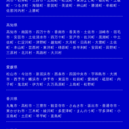
馬市
・
石井町
・
三好市
・
北島町
・
松茂町
・
東みよし町
・
板野町
・
上板
町
・
つるぎ町
・
海陽町
・
那賀町
・
美波町
・
神山町
・
勝浦町
・
牟岐町
・
佐那河内村
・
上勝町
高知県
高知市
・
南国市
・
四万十市
・
香南市
・
香美市
・
土佐市
・
須崎市
・
宿毛
市
・
安芸市
・
土佐清水市
・
四万十町
・
室戸市
・
佐川町
・
黒潮町
・
中土
佐町
・
仁淀川町
・
津野町
・
越知町
・
大月町
・
日高村
・
大豊町
・
土佐
町
・
本山町
・
芸西村
・
東洋町
・
梼原町
・
奈半利町
・
安田町
・
田野町
・
三原村
・
北川村
・
馬路村
・
大川村
愛媛県
松山市
・
今治市
・
新居浜市
・
西条市
・
四国中央市
・
宇和島市
・
大洲
市
・
西予市
・
幡浜市
・
伊予市
・
東温市
・
松前町
・
愛南町
・
砥部町
・
内
子町
・
鬼北町
・
伊方町
・
久万高原町
・
上島町
・
松野町
香川県
丸亀市
・
高松市
・
三豊市
・
観音寺市
・
さぬき市
・
坂出市
・
善通寺市
・
東かがわ市
・
三木町
・
綾川町
・
多度津町
・
まんのう町
・
宇多津町
・
小
豆島町
・
土庄町
・
琴平町
・
直島町