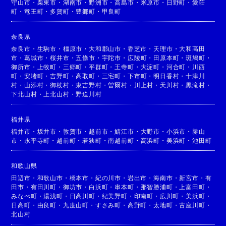
守山市
・
栗東市
・
湖南市
・
野洲市
・
高島市
・
米原市
・
日野町
・
愛荘
町
・
竜王町
・
多賀町
・
豊郷町
・
甲良町
奈良県
奈良市
・
生駒市
・
橿原市
・
大和郡山市
・
香芝市
・
天理市
・
大和高田
市
・
葛城市
・
桜井市
・
五條市
・
宇陀市
・
広陵町
・
田原本町
・
斑鳩町
・
御所市
・
上牧町
・
三郷町
・
平群町
・
王寺町
・
大淀町
・
河合町
・
川西
町
・
安堵町
・
吉野町
・
高取町
・
三宅町
・
下市町
・
明日香村
・
十津川
村
・
山添村
・
御杖村
・
東吉野村
・
曽爾村
・
川上村
・
天川村
・
黒滝村
・
下北山村
・
上北山村
・
野迫川村
福井県
福井市
・
坂井市
・
敦賀市
・
越前市
・
鯖江市
・
大野市
・
小浜市
・
勝山
市
・
永平寺町
・
越前町
・
若狭町
・
南越前町
・
高浜町
・
美浜町
・
池田町
和歌山県
田辺市
・
和歌山市
・
橋本市
・
紀の川市
・
岩出市
・
海南市
・
新宮市
・
有
田市
・
有田川町
・
御坊市
・
白浜町
・
串本町
・
那智勝浦町
・
上富田町
・
みなべ町
・
湯浅町
・
日高川町
・
紀美野町
・
印南町
・
広川町
・
美浜町
・
日高町
・
由良町
・
九度山町
・
すさみ町
・
高野町
・
太地町
・
古座川町
・
北山村