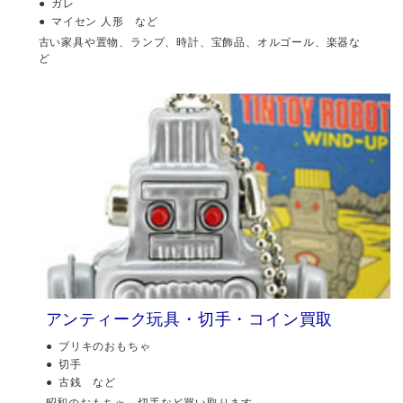
ガレ
マイセン 人形 など
古い家具や置物、ランプ、時計、宝飾品、オルゴール、楽器な
ど
アンティーク玩具・切手・コイン買取
ブリキのおもちゃ
切手
古銭 など
昭和のおもちゃ、切手など買い取ります。