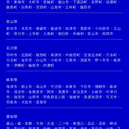
市
・
東御市
・
大町市
・
箕輪町
・
飯山市
・
下諏訪町
・
辰野町
・
信濃町
・
飯島町
・
白馬村
・
宮田村
・
山形村
・
立科町
・
飯田市
富山県
射水市
・
氷見市
・
南砺市
・
砺波市
・
魚津市
・
黒部市
・
小矢部市
・
立山
町
・
滑川市
・
上市町
・
入善町
・
朝日町
・
舟橋村
・
富山市
・
高岡市
石川県
羽咋市
・
志賀町
・
能登町
・
珠洲市
・
中能登町
・
宝達志水町
・
穴水町
・
川北町
・
金沢市
・
白山市
・
小松市
・
七尾市
・
加賀市
・
野々市市
・
能美
市
・
津幡町
・
輪島市
・
内灘町
岐阜県
海津市
・
郡上市
・
高山市
・
可児郡
・
本巣市
・
下呂市
・
飛騨市
・
岐阜
市
・
清須市
・
各務原市
・
関市
・
美濃市
・
多治見市
・
土岐市
・
中津川
市
・
瑞浪市
・
山県市
・
羽島郡安八郡
・
瑞穂市
・
美濃加茂市
・
可児市
・
羽島市
・
大垣市
・
恵那市
愛知県
森山
・
森
・
本郷
・
方領
・
古道
・
二ツ寺
・
東溝口
・
花正
・
花長
・
蜂須
賀
・
西今宿
・
新居屋
・
中橋
・
中萱津
・
富塚
・
丹波
・
甚目寺
・
小路
・
下