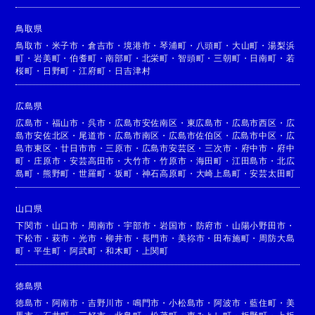
鳥取県
鳥取市
・
米子市
・
倉吉市
・
境港市
・
琴浦町
・
八頭町
・
大山町
・
湯梨浜
町
・
岩美町
・
伯耆町
・
南部町
・
北栄町
・
智頭町
・
三朝町
・
日南町
・
若
桜町
・
日野町
・
江府町
・
日吉津村
広島県
広島市
・
福山市
・
呉市
・
広島市安佐南区
・
東広島市
・
広島市西区
・
広
島市安佐北区
・
尾道市
・
広島市南区
・
広島市佐伯区
・
広島市中区
・
広
島市東区
・
廿日市市
・
三原市
・
広島市安芸区
・
三次市
・
府中市
・
府中
町
・
庄原市
・
安芸高田市
・
大竹市
・
竹原市
・
海田町
・
江田島市
・
北広
島町
・
熊野町
・
世羅町
・
坂町
・
神石高原町
・
大崎上島町
・
安芸太田町
山口県
下関市
・
山口市
・
周南市
・
宇部市
・
岩国市
・
防府市
・
山陽小野田市
・
下松市
・
萩市
・
光市
・
柳井市
・
長門市
・
美祢市
・
田布施町
・
周防大島
町
・
平生町
・
阿武町
・
和木町
・
上関町
徳島県
徳島市
・
阿南市
・
吉野川市
・
鳴門市
・
小松島市
・
阿波市
・
藍住町
・
美