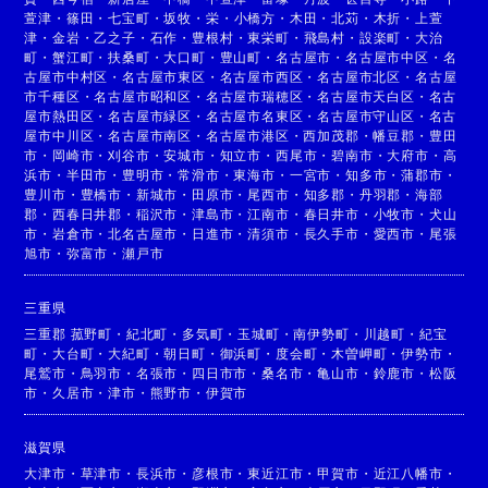
萱津
・
篠田
・
七宝町
・
坂牧
・
栄
・
小橋方
・
木田
・
北苅
・
木折
・
上萱
津
・
金岩
・
乙之子
・
石作
・
豊根村
・
東栄町
・
飛島村
・
設楽町
・
大治
町
・
蟹江町
・
扶桑町
・
大口町
・
豊山町
・
名古屋市
・
名古屋市中区
・
名
古屋市中村区
・
名古屋市東区
・
名古屋市西区
・
名古屋市北区
・
名古屋
市千種区
・
名古屋市昭和区
・
名古屋市瑞穂区
・
名古屋市天白区
・
名古
屋市熱田区
・
名古屋市緑区
・
名古屋市名東区
・
名古屋市守山区
・
名古
屋市中川区
・
名古屋市南区
・
名古屋市港区
・
西加茂郡
・
幡豆郡
・
豊田
市
・
岡崎市
・
刈谷市
・
安城市
・
知立市
・
西尾市
・
碧南市
・
大府市
・
高
浜市
・
半田市
・
豊明市
・
常滑市
・
東海市
・
一宮市
・
知多市
・
蒲郡市
・
豊川市
・
豊橋市
・
新城市
・
田原市
・
尾西市
・
知多郡
・
丹羽郡
・
海部
郡
・
西春日井郡
・
稲沢市
・
津島市
・
江南市
・
春日井市
・
小牧市
・
犬山
市
・
岩倉市
・
北名古屋市
・
日進市
・
清須市
・
長久手市
・
愛西市
・
尾張
旭市
・
弥富市
・
瀬戸市
三重県
三重郡 菰野町
・
紀北町
・
多気町
・
玉城町
・
南伊勢町
・
川越町
・
紀宝
町
・
大台町
・
大紀町
・
朝日町
・
御浜町
・
度会町
・
木曽岬町
・
伊勢市
・
尾鷲市
・
鳥羽市
・
名張市
・
四日市市
・
桑名市
・
亀山市
・
鈴鹿市
・
松阪
市
・
久居市
・
津市
・
熊野市
・
伊賀市
滋賀県
大津市
・
草津市
・
長浜市
・
彦根市
・
東近江市
・
甲賀市
・
近江八幡市
・