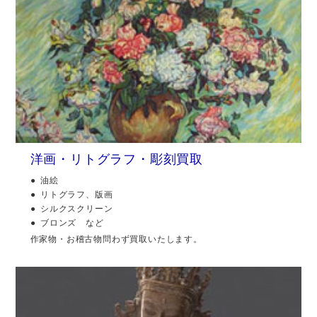
洋画・リトグラフ・彫刻買取
油絵
リトグラフ、版画
シルクスクリーン
ブロンズ など
作家物・お稽古物問わず買取いたします。