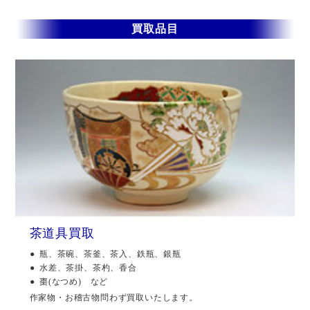
買取品目
茶道具買取
瓶、茶碗、茶釜、茶入、鉄瓶、銀瓶
水差、茶掛、茶杓、香合
棗(なつめ) など
作家物・お稽古物問わず買取いたします。