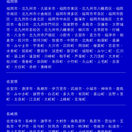
福岡県
福岡市
・
北九州市
・
久留米市
・
福岡市東区
・
北九州市八幡西区
・
福岡
市南区
・
北九州市小倉南区
・
福岡市博多区
・
福岡市早良区
・
福岡市西
区
・
北九州市小倉北区
・
福岡市中央区
・
飯塚市
・
福岡市城南区
・
大牟
田市
・
春日市
・
北九州市門司区
・
筑紫野市
・
糸島市
・
宗像市
・
大野城
市
・
北九州市若松区
・
北九州市八幡東区
・
柳川市
・
太宰府市
・
行橋
市
・
八女市
・
北九州市戸畑区
・
小郡市
・
古賀市
・
直方市
・
福津市
・
朝
倉市
・
田川市
・
那珂川町
・
筑後市
・
中間市
・
志免町
・
粕屋町
・
嘉麻
市
・
みやま市
・
宇美町
・
大川市
・
苅田町
・
岡垣町
・
篠栗町
・
宮若市
・
水巻町
・
筑前町
・
豊前市
・
須恵町
・
新宮町
・
福智町
・
みやこ町
・
広川
町
・
築上町
・
遠賀町
・
川崎町
・
鞍手町
・
芦屋町
・
大刀洗町
・
大木町
・
桂川町
・
香春町
・
添田町
・
糸田町
・
小竹町
・
久山町
・
上毛町
・
吉富
町
・
大任町
・
赤村
・
東峰村
佐賀県
佐賀市
・
唐津市
・
鳥栖市
・
伊万里市
・
武雄市
・
小城市
・
神埼市
・
鹿島
市
・
みやき町
・
嬉野市
・
白石町
・
多久市
・
有田町
・
基山町
・
吉野ヶ里
町
・
太良町
・
江北町
・
大町町
・
上峰町
・
玄海町
長崎県
佐世保市
・
長崎市
・
諫早市
・
大村市
・
南島原市
・
島原市
・
雲仙市
・
五
島市
・
平戸市
・
長与町
・
対馬市
・
西海市
・
時津町
・
壱岐市
・
松浦市
・
新上五島町
・
波佐見町
・
川棚町
・
佐々町
・
小値賀町
・
東彼杵町