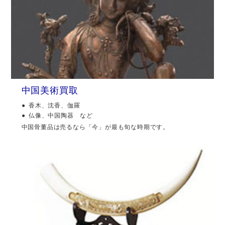
中国美術買取
香木、沈香、伽羅
仏像、中国陶器 など
中国骨董品は売るなら「今」が最も旬な時期です。