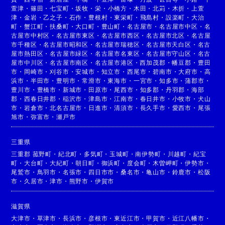
萱津
・
篠田
・
七宝町
・
坂牧
・
栄
・
小橋方
・
木田
・
北苅
・
木折
・
上萱
津
・
金岩
・
乙之子
・
石作
・
豊根村
・
東栄町
・
飛島村
・
設楽町
・
大治
町
・
蟹江町
・
扶桑町
・
大口町
・
豊山町
・
名古屋市
・
名古屋市中区
・
名
古屋市中村区
・
名古屋市東区
・
名古屋市西区
・
名古屋市北区
・
名古屋
市千種区
・
名古屋市昭和区
・
名古屋市瑞穂区
・
名古屋市天白区
・
名古
屋市熱田区
・
名古屋市緑区
・
名古屋市名東区
・
名古屋市守山区
・
名古
屋市中川区
・
名古屋市南区
・
名古屋市港区
・
西加茂郡
・
幡豆郡
・
豊田
市
・
岡崎市
・
刈谷市
・
安城市
・
知立市
・
西尾市
・
碧南市
・
大府市
・
高
浜市
・
半田市
・
豊明市
・
常滑市
・
東海市
・
一宮市
・
知多市
・
蒲郡市
・
豊川市
・
豊橋市
・
新城市
・
田原市
・
尾西市
・
知多郡
・
丹羽郡
・
海部
郡
・
西春日井郡
・
稲沢市
・
津島市
・
江南市
・
春日井市
・
小牧市
・
犬山
市
・
岩倉市
・
北名古屋市
・
日進市
・
清須市
・
長久手市
・
愛西市
・
尾張
旭市
・
弥富市
・
瀬戸市
三重県
三重郡 菰野町
・
紀北町
・
多気町
・
玉城町
・
南伊勢町
・
川越町
・
紀宝
町
・
大台町
・
大紀町
・
朝日町
・
御浜町
・
度会町
・
木曽岬町
・
伊勢市
・
尾鷲市
・
鳥羽市
・
名張市
・
四日市市
・
桑名市
・
亀山市
・
鈴鹿市
・
松阪
市
・
久居市
・
津市
・
熊野市
・
伊賀市
滋賀県
大津市
・
草津市
・
長浜市
・
彦根市
・
東近江市
・
甲賀市
・
近江八幡市
・