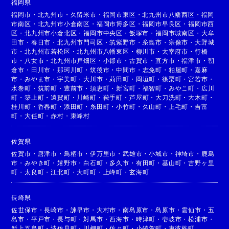
福岡県
福岡市
・
北九州市
・
久留米市
・
福岡市東区
・
北九州市八幡西区
・
福岡
市南区
・
北九州市小倉南区
・
福岡市博多区
・
福岡市早良区
・
福岡市西
区
・
北九州市小倉北区
・
福岡市中央区
・
飯塚市
・
福岡市城南区
・
大牟
田市
・
春日市
・
北九州市門司区
・
筑紫野市
・
糸島市
・
宗像市
・
大野城
市
・
北九州市若松区
・
北九州市八幡東区
・
柳川市
・
太宰府市
・
行橋
市
・
八女市
・
北九州市戸畑区
・
小郡市
・
古賀市
・
直方市
・
福津市
・
朝
倉市
・
田川市
・
那珂川町
・
筑後市
・
中間市
・
志免町
・
粕屋町
・
嘉麻
市
・
みやま市
・
宇美町
・
大川市
・
苅田町
・
岡垣町
・
篠栗町
・
宮若市
・
水巻町
・
筑前町
・
豊前市
・
須恵町
・
新宮町
・
福智町
・
みやこ町
・
広川
町
・
築上町
・
遠賀町
・
川崎町
・
鞍手町
・
芦屋町
・
大刀洗町
・
大木町
・
桂川町
・
香春町
・
添田町
・
糸田町
・
小竹町
・
久山町
・
上毛町
・
吉富
町
・
大任町
・
赤村
・
東峰村
佐賀県
佐賀市
・
唐津市
・
鳥栖市
・
伊万里市
・
武雄市
・
小城市
・
神埼市
・
鹿島
市
・
みやき町
・
嬉野市
・
白石町
・
多久市
・
有田町
・
基山町
・
吉野ヶ里
町
・
太良町
・
江北町
・
大町町
・
上峰町
・
玄海町
長崎県
佐世保市
・
長崎市
・
諫早市
・
大村市
・
南島原市
・
島原市
・
雲仙市
・
五
島市
・
平戸市
・
長与町
・
対馬市
・
西海市
・
時津町
・
壱岐市
・
松浦市
・
新上五島町
・
波佐見町
・
川棚町
・
佐々町
・
小値賀町
・
東彼杵町