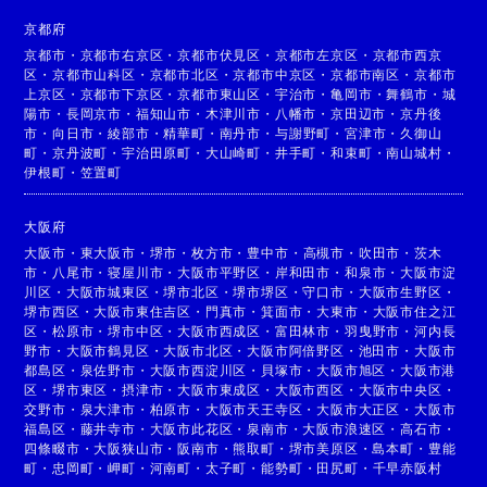
京都府
京都市
・
京都市右京区
・
京都市伏見区
・
京都市左京区
・
京都市西京
区
・
京都市山科区
・
京都市北区
・
京都市中京区
・
京都市南区
・
京都市
上京区
・
京都市下京区
・
京都市東山区
・
宇治市
・
亀岡市
・
舞鶴市
・
城
陽市
・
長岡京市
・
福知山市
・
木津川市
・
八幡市
・
京田辺市
・
京丹後
市
・
向日市
・
綾部市
・
精華町
・
南丹市
・
与謝野町
・
宮津市
・
久御山
町
・
京丹波町
・
宇治田原町
・
大山崎町
・
井手町
・
和束町
・
南山城村
・
伊根町
・
笠置町
大阪府
大阪市
・
東大阪市
・
堺市
・
枚方市
・
豊中市
・
高槻市
・
吹田市
・
茨木
市
・
八尾市
・
寝屋川市
・
大阪市平野区
・
岸和田市
・
和泉市
・
大阪市淀
川区
・
大阪市城東区
・
堺市北区
・
堺市堺区
・
守口市
・
大阪市生野区
・
堺市西区
・
大阪市東住吉区
・
門真市
・
箕面市
・
大東市
・
大阪市住之江
区
・
松原市
・
堺市中区
・
大阪市西成区
・
富田林市
・
羽曳野市
・
河内長
野市
・
大阪市鶴見区
・
大阪市北区
・
大阪市阿倍野区
・
池田市
・
大阪市
都島区
・
泉佐野市
・
大阪市西淀川区
・
貝塚市
・
大阪市旭区
・
大阪市港
区
・
堺市東区
・
摂津市
・
大阪市東成区
・
大阪市西区
・
大阪市中央区
・
交野市
・
泉大津市
・
柏原市
・
大阪市天王寺区
・
大阪市大正区
・
大阪市
福島区
・
藤井寺市
・
大阪市此花区
・
泉南市
・
大阪市浪速区
・
高石市
・
四條畷市
・
大阪狭山市
・
阪南市
・
熊取町
・
堺市美原区
・
島本町
・
豊能
町
・
忠岡町
・
岬町
・
河南町
・
太子町
・
能勢町
・
田尻町
・
千早赤阪村