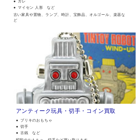
ガレ
マイセン 人形 など
古い家具や置物、ランプ、時計、宝飾品、オルゴール、楽器な
ど
アンティーク玩具・切手・コイン買取
ブリキのおもちゃ
切手
古銭 など
昭和のおもちゃ、切手など買い取ります。