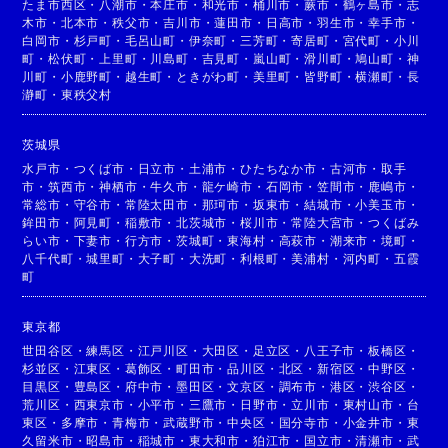
たま市西区
・
八潮市
・
本庄市
・
和光市
・
桶川市
・
蕨市
・
鶴ヶ島市
・
志
木市
・
北本市
・
秩父市
・
吉川市
・
蓮田市
・
日高市
・
羽生市
・
幸手市
・
白岡市
・
杉戸町
・
毛呂山町
・
伊奈町
・
三芳町
・
寄居町
・
宮代町
・
小川
町
・
松伏町
・
上里町
・
川島町
・
吉見町
・
嵐山町
・
滑川町
・
鳩山町
・
神
川町
・
小鹿野町
・
越生町
・
ときがわ町
・
美里町
・
皆野町
・
横瀬町
・
長
瀞町
・
東秩父村
茨城県
水戸市
・
つくば市
・
日立市
・
土浦市
・
ひたちなか市
・
古河市
・
取手
市
・
筑西市
・
神栖市
・
牛久市
・
龍ケ崎市
・
石岡市
・
笠間市
・
鹿嶋市
・
常総市
・
守谷市
・
常陸太田市
・
那珂市
・
坂東市
・
結城市
・
小美玉市
・
鉾田市
・
阿見町
・
稲敷市
・
北茨城市
・
桜川市
・
常陸大宮市
・
つくばみ
らい市
・
下妻市
・
行方市
・
茨城町
・
東海村
・
高萩市
・
潮来市
・
境町
・
八千代町
・
城里町
・
大子町
・
大洗町
・
利根町
・
美浦村
・
河内町
・
五霞
町
東京都
世田谷区
・
練馬区
・
江戸川区
・
大田区
・
足立区
・
八王子市
・
板橋区
・
杉並区
・
江東区
・
葛飾区
・
町田市
・
品川区
・
北区
・
新宿区
・
中野区
・
目黒区
・
豊島区
・
府中市
・
墨田区
・
文京区
・
調布市
・
港区
・
渋谷区
・
荒川区
・
西東京市
・
小平市
・
三鷹市
・
日野市
・
立川市
・
東村山市
・
台
東区
・
多摩市
・
青梅市
・
武蔵野市
・
中央区
・
国分寺市
・
小金井市
・
東
久留米市
・
昭島市
・
稲城市
・
東大和市
・
狛江市
・
国立市
・
清瀬市
・
武