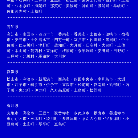
馬市
・
石井町
・
三好市
・
北島町
・
松茂町
・
東みよし町
・
板野町
・
上板
町
・
つるぎ町
・
海陽町
・
那賀町
・
美波町
・
神山町
・
勝浦町
・
牟岐町
・
佐那河内村
・
上勝町
高知県
高知市
・
南国市
・
四万十市
・
香南市
・
香美市
・
土佐市
・
須崎市
・
宿毛
市
・
安芸市
・
土佐清水市
・
四万十町
・
室戸市
・
佐川町
・
黒潮町
・
中土
佐町
・
仁淀川町
・
津野町
・
越知町
・
大月町
・
日高村
・
大豊町
・
土佐
町
・
本山町
・
芸西村
・
東洋町
・
梼原町
・
奈半利町
・
安田町
・
田野町
・
三原村
・
北川村
・
馬路村
・
大川村
愛媛県
松山市
・
今治市
・
新居浜市
・
西条市
・
四国中央市
・
宇和島市
・
大洲
市
・
西予市
・
幡浜市
・
伊予市
・
東温市
・
松前町
・
愛南町
・
砥部町
・
内
子町
・
鬼北町
・
伊方町
・
久万高原町
・
上島町
・
松野町
香川県
丸亀市
・
高松市
・
三豊市
・
観音寺市
・
さぬき市
・
坂出市
・
善通寺市
・
東かがわ市
・
三木町
・
綾川町
・
多度津町
・
まんのう町
・
宇多津町
・
小
豆島町
・
土庄町
・
琴平町
・
直島町