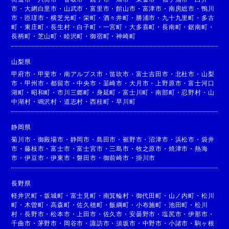
市
・
大網白里市
・
山武市
・
富里市
・
館山市
・
富津市
・
南房総市
・
鴨川
市
・
匝瑳市
・
横芝光町
・
栄町
・
酒々井町
・
勝浦市
・
九十九里町
・
多古
町
・
東庄町
・
長生村
・
白子町
・
一宮町
・
大多喜町
・
長南町
・
鋸南町
・
長柄町
・
芝山町
・
睦沢町
・
御宿町
・
神崎町
山梨県
甲府市
・
甲斐市
・
南アルプス市
・
笛吹市
・
富士吉田市
・
北杜市
・
山梨
市
・
甲州市
・
都留市
・
中央市
・
韮崎市
・
大月市
・
上野原市
・
富士河口
湖町
・
昭和町
・
市川三郷町
・
身延町
・
富士川町
・
南部町
・
忍野村
・
山
中湖村
・
鳴沢村
・
道志村
・
西桂町
・
早川町
静岡県
菊川市
・
御殿場市
・
静岡市
・
島田市
・
裾野市
・
沼津市
・
浜松市
・
袋井
市
・
藤枝市
・
富士市
・
富士宮市
・
三島市
・
牧之原市
・
焼津市
・
熱海
市
・
伊豆市
・
伊東市
・
磐田市
・
御前崎市
・
掛川市
長野県
軽井沢町
・
坂城町
・
富士見町
・
南箕輪村
・
御代田町
・
山ノ内町
・
松川
町
・
木曽町
・
高森町
・
佐久穂町
・
飯綱町
・
小布施町
・
池田町
・
松川
村
・
長野市
・
松本市
・
上田市
・
佐久市
・
安曇野市
・
塩尻市
・
伊那市
・
千曲市
・
茅野市
・
岡谷市
・
諏訪市
・
須坂市
・
中野市
・
小諸市
・
駒ヶ根