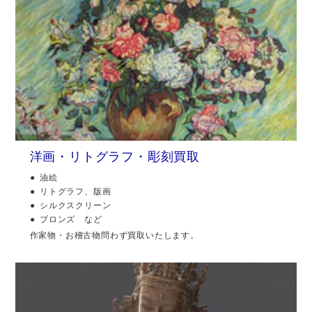
洋画・リトグラフ・彫刻買取
油絵
リトグラフ、版画
シルクスクリーン
ブロンズ など
作家物・お稽古物問わず買取いたします。