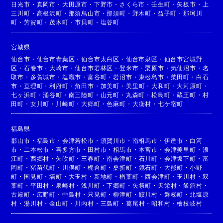
日光市
・
真岡市
・
大田原市
・
下野市
・
さくら市
・
壬生町
・
矢板市
・
上
三川町
・
高根沢町
・
那須烏山市
・
那須町
・
野木町
・
益子町
・
那珂川
町
・
芳賀町
・
茂木町
・
市貝町
・
塩谷町
宮城県
仙台市
・
仙台市青葉区
・
仙台市太白区
・
仙台市泉区
・
仙台市宮城野
区
・
石巻市
・
大崎市
・
仙台市若林区
・
登米市
・
栗原市
・
気仙沼市
・
名
取市
・
多賀城市
・
塩竈市
・
富谷町
・
岩沼市
・
東松島市
・
柴田町
・
白石
市
・
亘理町
・
利府町
・
角田市
・
加美町
・
美里町
・
大和町
・
大河原町
・
七ヶ浜町
・
涌谷町
・
南三陸町
・
山元町
・
丸森町
・
松島町
・
蔵王町
・
村
田町
・
女川町
・
川崎町
・
大郷町
・
色麻町
・
大衡村
・
七ケ宿町
福島県
郡山市
・
福島市
・
会津若松市
・
須賀川市
・
南相馬市
・
伊達市
・
白河
市
・
二本松市
・
喜多方市
・
田村市
・
相馬市
・
本宮市
・
会津美里町
・
浪
江町
・
西郷村
・
矢吹町
・
三春町
・
南会津町
・
石川町
・
会津坂下町
・
富
岡町
・
猪苗代町
・
川俣町
・
棚倉町
・
桑折町
・
鏡石町
・
大熊町
・
小野
町
・
国見町
・
塙町
・
大玉村
・
新地町
・
楢葉町
・
西会津町
・
玉川村
・
双
葉町
・
平田村
・
泉崎村
・
浅川町
・
下郷町
・
矢祭町
・
天栄村
・
飯舘村
・
古殿町
・
広野町
・
中島村
・
只見町
・
柳津町
・
鮫川村
・
磐梯町
・
北塩原
村
・
湯川村
・
金山町
・
川内村
・
三島町
・
葛尾村
・
昭和村
・
檜枝岐村