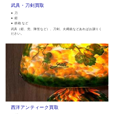
武具・刀剣買取
刀
鎧
鉄砲 など
武具（鎧、兜、陣笠など）、刀剣、火縄銃などあればお譲りく
ださい。
西洋アンティーク買取