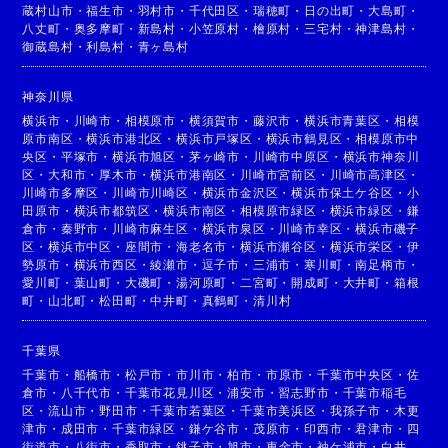
蔵村山市
・
福生市
・
羽村市
・
千代田区
・
瑞穂町
・
日の出町
・
大島町
・
八丈町
・
奥多摩町
・
新島村
・
小笠原村
・
檜原村
・
三宅村
・
神津島村
・
御蔵島村
・
利島村
・
青ヶ島村
神奈川県
横浜市
・
川崎市
・
相模原市
・
横須賀市
・
藤沢市
・
横浜市青葉区
・
相模
原市南区
・
横浜市港北区
・
横浜市戸塚区
・
横浜市鶴見区
・
相模原市中
央区
・
平塚市
・
横浜市旭区
・
茅ヶ崎市
・
川崎市中原区
・
横浜市神奈川
区
・
大和市
・
厚木市
・
横浜市港南区
・
川崎市宮前区
・
川崎市高津区
・
川崎市多摩区
・
川崎市川崎区
・
横浜市金沢区
・
横浜市保土ケ谷区
・
小
田原市
・
横浜市都筑区
・
横浜市南区
・
相模原市緑区
・
横浜市緑区
・
鎌
倉市
・
秦野市
・
川崎市麻生区
・
横浜市泉区
・
川崎市幸区
・
横浜市磯子
区
・
横浜市中区
・
座間市
・
海老名市
・
横浜市瀬谷区
・
横浜市栄区
・
伊
勢原市
・
横浜市西区
・
綾瀬市
・
逗子市
・
三浦市
・
寒川町
・
南足柄市
・
愛川町
・
葉山町
・
大磯町
・
湯河原町
・
二宮町
・
開成町
・
大井町
・
箱根
町
・
山北町
・
松田町
・
中井町
・
真鶴町
・
清川村
千葉県
千葉市
・
船橋市
・
松戸市
・
市川市
・
柏市
・
市原市
・
千葉市中央区
・
佐
倉市
・
八千代市
・
千葉市花見川区
・
浦安市
・
習志野市
・
千葉市稲毛
区
・
流山市
・
野田市
・
千葉市若葉区
・
千葉市美浜区
・
我孫子市
・
木更
津市
・
成田市
・
千葉市緑区
・
鎌ケ谷市
・
茂原市
・
印西市
・
君津市
・
四
街道市
・
八街市
・
香取市
・
銚子市
・
旭市
・
東金市
・
袖ケ浦市
・
白井