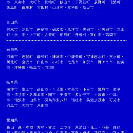
市
・
東御市
・
大町市
・
箕輪町
・
飯山市
・
下諏訪町
・
辰野町
・
信濃町
・
飯島町
・
白馬村
・
宮田村
・
山形村
・
立科町
・
飯田市
富山県
射水市
・
氷見市
・
南砺市
・
砺波市
・
魚津市
・
黒部市
・
小矢部市
・
立山
町
・
滑川市
・
上市町
・
入善町
・
朝日町
・
舟橋村
・
富山市
・
高岡市
石川県
羽咋市
・
志賀町
・
能登町
・
珠洲市
・
中能登町
・
宝達志水町
・
穴水町
・
川北町
・
金沢市
・
白山市
・
小松市
・
七尾市
・
加賀市
・
野々市市
・
能美
市
・
津幡町
・
輪島市
・
内灘町
岐阜県
海津市
・
郡上市
・
高山市
・
可児郡
・
本巣市
・
下呂市
・
飛騨市
・
岐阜
市
・
清須市
・
各務原市
・
関市
・
美濃市
・
多治見市
・
土岐市
・
中津川
市
・
瑞浪市
・
山県市
・
羽島郡安八郡
・
瑞穂市
・
美濃加茂市
・
可児市
・
羽島市
・
大垣市
・
恵那市
愛知県
森山
・
森
・
本郷
・
方領
・
古道
・
二ツ寺
・
東溝口
・
花正
・
花長
・
蜂須
賀
・
西今宿
・
新居屋
・
中橋
・
中萱津
・
富塚
・
丹波
・
甚目寺
・
小路
・
下