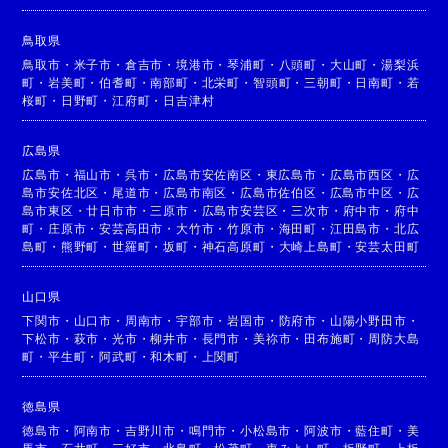
鳥取県
鳥取市
・
米子市
・
倉吉市
・
境港市
・
琴浦町
・
八頭町
・
大山町
・
湯梨浜
町
・
岩美町
・
伯耆町
・
南部町
・
北栄町
・
智頭町
・
三朝町
・
日南町
・
若
桜町
・
日野町
・
江府町
・
日吉津村
広島県
広島市
・
福山市
・
呉市
・
広島市安佐南区
・
東広島市
・
広島市西区
・
広
島市安佐北区
・
尾道市
・
広島市南区
・
広島市佐伯区
・
広島市中区
・
広
島市東区
・
廿日市市
・
三原市
・
広島市安芸区
・
三次市
・
府中市
・
府中
町
・
庄原市
・
安芸高田市
・
大竹市
・
竹原市
・
海田町
・
江田島市
・
北広
島町
・
熊野町
・
世羅町
・
坂町
・
神石高原町
・
大崎上島町
・
安芸太田町
山口県
下関市
・
山口市
・
周南市
・
宇部市
・
岩国市
・
防府市
・
山陽小野田市
・
下松市
・
萩市
・
光市
・
柳井市
・
長門市
・
美祢市
・
田布施町
・
周防大島
町
・
平生町
・
阿武町
・
和木町
・
上関町
徳島県
徳島市
・
阿南市
・
吉野川市
・
鳴門市
・
小松島市
・
阿波市
・
藍住町
・
美