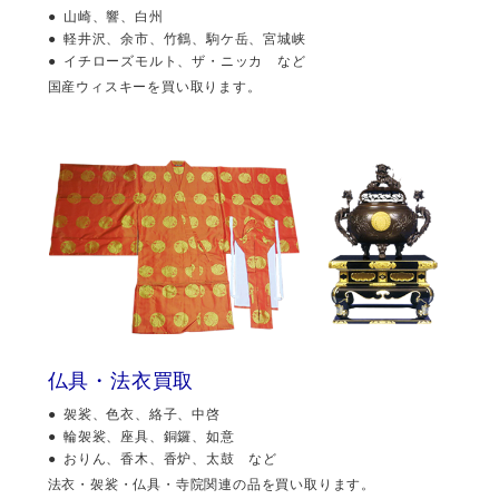
山崎、響、白州
軽井沢、余市、竹鶴、駒ケ岳、宮城峡
イチローズモルト、ザ・ニッカ など
国産ウィスキーを買い取ります。
仏具・法衣買取
袈裟、色衣、絡子、中啓
輪袈裟、座具、銅鑼、如意
おりん、香木、香炉、太鼓 など
法衣・袈裟・仏具・寺院関連の品を買い取ります。