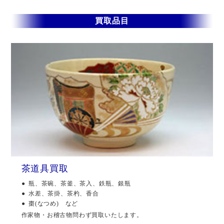
買取品目
茶道具買取
瓶、茶碗、茶釜、茶入、鉄瓶、銀瓶
水差、茶掛、茶杓、香合
棗(なつめ) など
作家物・お稽古物問わず買取いたします。