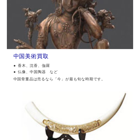
中国美術買取
香木、沈香、伽羅
仏像、中国陶器 など
中国骨董品は売るなら「今」が最も旬な時期です。