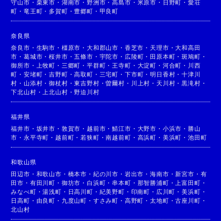
守山市
・
栗東市
・
湖南市
・
野洲市
・
高島市
・
米原市
・
日野町
・
愛荘
町
・
竜王町
・
多賀町
・
豊郷町
・
甲良町
奈良県
奈良市
・
生駒市
・
橿原市
・
大和郡山市
・
香芝市
・
天理市
・
大和高田
市
・
葛城市
・
桜井市
・
五條市
・
宇陀市
・
広陵町
・
田原本町
・
斑鳩町
・
御所市
・
上牧町
・
三郷町
・
平群町
・
王寺町
・
大淀町
・
河合町
・
川西
町
・
安堵町
・
吉野町
・
高取町
・
三宅町
・
下市町
・
明日香村
・
十津川
村
・
山添村
・
御杖村
・
東吉野村
・
曽爾村
・
川上村
・
天川村
・
黒滝村
・
下北山村
・
上北山村
・
野迫川村
福井県
福井市
・
坂井市
・
敦賀市
・
越前市
・
鯖江市
・
大野市
・
小浜市
・
勝山
市
・
永平寺町
・
越前町
・
若狭町
・
南越前町
・
高浜町
・
美浜町
・
池田町
和歌山県
田辺市
・
和歌山市
・
橋本市
・
紀の川市
・
岩出市
・
海南市
・
新宮市
・
有
田市
・
有田川町
・
御坊市
・
白浜町
・
串本町
・
那智勝浦町
・
上富田町
・
みなべ町
・
湯浅町
・
日高川町
・
紀美野町
・
印南町
・
広川町
・
美浜町
・
日高町
・
由良町
・
九度山町
・
すさみ町
・
高野町
・
太地町
・
古座川町
・
北山村