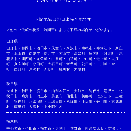
下記地域は即日出張可能です！
※
他のご依頼の状況、時間帯によって不可の場合がございます。
山形県
山形市
・
鶴岡市
・
酒田市
・
天童市
・
米沢市
・
東根市
・
寒河江市
・
新庄
市
・
上山市
・
南陽市
・
長井市
・
村山市
・
高畠町
・
庄内町
・
河北町
・
尾
花沢市
・
川西町
・
遊佐町
・
白鷹町
・
山辺町
・
中山町
・
最上町
・
大江
町
・
真室川町
・
小国町
・
大石田町
・
飯豊町
・
朝日町
・
三川町
・
金山
町
・
西川町
・
戸沢村
・
舟形町
・
鮭川村
・
大蔵村
秋田県
大仙市
・
秋田市
・
横手市
・
由利本荘市
・
大館市
・
能代市
・
湯沢市
・
北
秋田市
・
鹿角市
・
潟上市
・
男鹿市
・
仙北市
・
美郷町
・
にかほ市
・
三種
町
・
羽後町
・
八郎潟町
・
五城目町
・
八峰町
・
小坂町
・
井川町
・
東成瀬
村
・
藤里町
・
大潟村
・
上小阿仁村
栃木県
宇都宮市
・
小山市
・
栃木市
・
足利市
・
佐野市
・
那須塩原市
・
鹿沼市
・