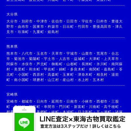
大分県
大分市
・
別府市
・
中津市
・
佐伯市
・
日田市
・
宇佐市
・
臼杵市
・
豊後大
野市
・
由布市
・
国東市
・
杵築市
・
日出町
・
竹田市
・
豊後高田市
・
津久
見市
・
玖珠町
・
九重町
・
姫島村
熊本県
熊本市
・
八代市
・
玉名市
・
天草市
・
宇城市
・
山鹿市
・
荒尾市
・
合志
市
・
菊池市
・
菊陽町
・
宇土市
・
人吉市
・
益城町
・
大津町
・
上天草市
・
阿蘇市
・
水俣市
・
芦北町
・
御船町
・
山都町
・
長洲町
・
氷川町
・
南阿蘇
村
・
美里町
・
和水町
・
甲佐町
・
錦町
・
多良木町
・
南関町
・
嘉島町
・
苓
北町
・
小国町
・
西原村
・
高森町
・
玉東町
・
津奈木町
・
相良村
・
湯前
町
・
南小国町
・
球磨村
・
山江村
・
産山村
・
水上村
・
五木村
宮崎県
宮崎市
・
都城市
・
日向市
・
延岡市
・
日南市
・
小林市
・
西都市
・
三股
町
・
高鍋町
・
国富町
・
串間市
・
門川町
・
新富町
・
川南町
・
高千穂町
・
都農町
・
高原町
・
美郷町
・
綾町
・
木城町
・
日之影町
・
五ヶ瀬町
・
諸塚
村
・
椎葉村
・
西米良村