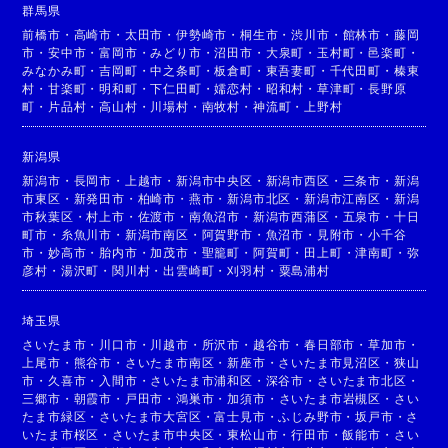
群馬県
前橋市
・
高崎市
・
太田市
・
伊勢崎市
・
桐生市
・
渋川市
・
館林市
・
藤岡
市
・
安中市
・
富岡市
・
みどり市
・
沼田市
・
大泉町
・
玉村町
・
邑楽町
・
みなかみ町
・
吉岡町
・
中之条町
・
板倉町
・
東吾妻町
・
千代田町
・
榛東
村
・
甘楽町
・
明和町
・
下仁田町
・
嬬恋村
・
昭和村
・
草津町
・
長野原
町
・
片品村
・
高山村
・
川場村
・
南牧村
・
神流町
・
上野村
新潟県
新潟市
・
長岡市
・
上越市
・
新潟市中央区
・
新潟市西区
・
三条市
・
新潟
市東区
・
新発田市
・
柏崎市
・
燕市
・
新潟市北区
・
新潟市江南区
・
新潟
市秋葉区
・
村上市
・
佐渡市
・
南魚沼市
・
新潟市西蒲区
・
五泉市
・
十日
町市
・
糸魚川市
・
新潟市南区
・
阿賀野市
・
魚沼市
・
見附市
・
小千谷
市
・
妙高市
・
胎内市
・
加茂市
・
聖籠町
・
阿賀町
・
田上町
・
津南町
・
弥
彦村
・
湯沢町
・
関川村
・
出雲崎町
・
刈羽村
・
粟島浦村
埼玉県
さいたま市
・
川口市
・
川越市
・
所沢市
・
越谷市
・
春日部市
・
草加市
・
上尾市
・
熊谷市
・
さいたま市南区
・
新座市
・
さいたま市見沼区
・
狭山
市
・
久喜市
・
入間市
・
さいたま市浦和区
・
深谷市
・
さいたま市北区
・
三郷市
・
朝霞市
・
戸田市
・
鴻巣市
・
加須市
・
さいたま市岩槻区
・
さい
たま市緑区
・
さいたま市大宮区
・
富士見市
・
ふじみ野市
・
坂戸市
・
さ
いたま市桜区
・
さいたま市中央区
・
東松山市
・
行田市
・
飯能市
・
さい