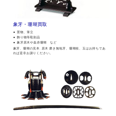
象牙・珊瑚買取
置物、筆立
飾り物等彫刻品
象牙原木や血赤珊瑚 など
象牙、珊瑚の見本. 原木 磨き無地牙、珊瑚枝、玉はお持ちであ
れば是非お譲りください。