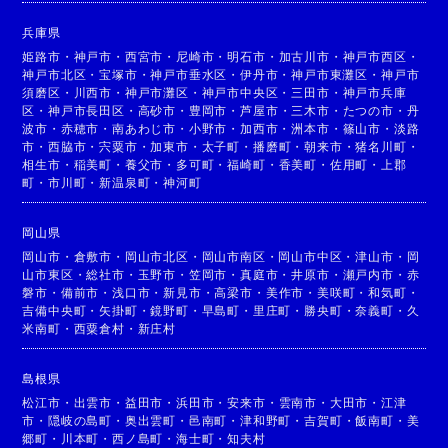
兵庫県
姫路市
・
神戸市
・
西宮市
・
尼崎市
・
明石市
・
加古川市
・
神戸市西区
・
神戸市北区
・
宝塚市
・
神戸市垂水区
・
伊丹市
・
神戸市東灘区
・
神戸市
須磨区
・
川西市
・
神戸市灘区
・
神戸市中央区
・
三田市
・
神戸市兵庫
区
・
神戸市長田区
・
高砂市
・
豊岡市
・
芦屋市
・
三木市
・
たつの市
・
丹
波市
・
赤穂市
・
南あわじ市
・
小野市
・
加西市
・
洲本市
・
篠山市
・
淡路
市
・
西脇市
・
宍粟市
・
加東市
・
太子町
・
播磨町
・
朝来市
・
猪名川町
・
相生市
・
稲美町
・
養父市
・
多可町
・
福崎町
・
香美町
・
佐用町
・
上郡
町
・
市川町
・
新温泉町
・
神河町
岡山県
岡山市
・
倉敷市
・
岡山市北区
・
岡山市南区
・
岡山市中区
・
津山市
・
岡
山市東区
・
総社市
・
玉野市
・
笠岡市
・
真庭市
・
井原市
・
瀬戸内市
・
赤
磐市
・
備前市
・
浅口市
・
新見市
・
高梁市
・
美作市
・
美咲町
・
和気町
・
吉備中央町
・
矢掛町
・
鏡野町
・
早島町
・
里庄町
・
勝央町
・
奈義町
・
久
米南町
・
西粟倉村
・
新庄村
島根県
松江市
・
出雲市
・
益田市
・
浜田市
・
安来市
・
雲南市
・
大田市
・
江津
市
・
隠岐の島町
・
奥出雲町
・
邑南町
・
津和野町
・
吉賀町
・
飯南町
・
美
郷町
・
川本町
・
西ノ島町
・
海士町
・
知夫村