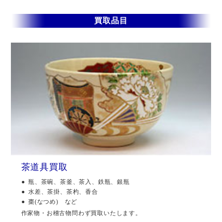
買取品目
茶道具買取
瓶、茶碗、茶釜、茶入、鉄瓶、銀瓶
水差、茶掛、茶杓、香合
棗(なつめ) など
作家物・お稽古物問わず買取いたします。