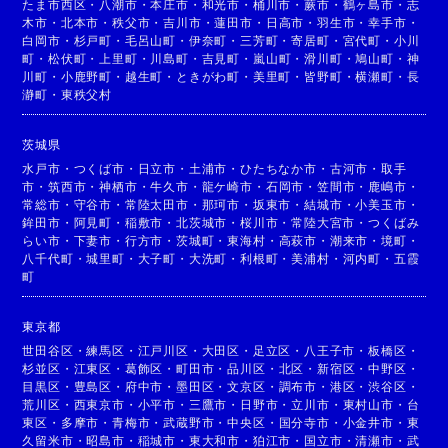
たま市西区
・
八潮市
・
本庄市
・
和光市
・
桶川市
・
蕨市
・
鶴ヶ島市
・
志
木市
・
北本市
・
秩父市
・
吉川市
・
蓮田市
・
日高市
・
羽生市
・
幸手市
・
白岡市
・
杉戸町
・
毛呂山町
・
伊奈町
・
三芳町
・
寄居町
・
宮代町
・
小川
町
・
松伏町
・
上里町
・
川島町
・
吉見町
・
嵐山町
・
滑川町
・
鳩山町
・
神
川町
・
小鹿野町
・
越生町
・
ときがわ町
・
美里町
・
皆野町
・
横瀬町
・
長
瀞町
・
東秩父村
茨城県
水戸市
・
つくば市
・
日立市
・
土浦市
・
ひたちなか市
・
古河市
・
取手
市
・
筑西市
・
神栖市
・
牛久市
・
龍ケ崎市
・
石岡市
・
笠間市
・
鹿嶋市
・
常総市
・
守谷市
・
常陸太田市
・
那珂市
・
坂東市
・
結城市
・
小美玉市
・
鉾田市
・
阿見町
・
稲敷市
・
北茨城市
・
桜川市
・
常陸大宮市
・
つくばみ
らい市
・
下妻市
・
行方市
・
茨城町
・
東海村
・
高萩市
・
潮来市
・
境町
・
八千代町
・
城里町
・
大子町
・
大洗町
・
利根町
・
美浦村
・
河内町
・
五霞
町
東京都
世田谷区
・
練馬区
・
江戸川区
・
大田区
・
足立区
・
八王子市
・
板橋区
・
杉並区
・
江東区
・
葛飾区
・
町田市
・
品川区
・
北区
・
新宿区
・
中野区
・
目黒区
・
豊島区
・
府中市
・
墨田区
・
文京区
・
調布市
・
港区
・
渋谷区
・
荒川区
・
西東京市
・
小平市
・
三鷹市
・
日野市
・
立川市
・
東村山市
・
台
東区
・
多摩市
・
青梅市
・
武蔵野市
・
中央区
・
国分寺市
・
小金井市
・
東
久留米市
・
昭島市
・
稲城市
・
東大和市
・
狛江市
・
国立市
・
清瀬市
・
武