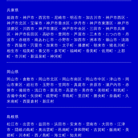
兵庫県
姫路市
・
神戸市
・
西宮市
・
尼崎市
・
明石市
・
加古川市
・
神戸市西区
・
神戸市北区
・
宝塚市
・
神戸市垂水区
・
伊丹市
・
神戸市東灘区
・
神戸市
須磨区
・
川西市
・
神戸市灘区
・
神戸市中央区
・
三田市
・
神戸市兵庫
区
・
神戸市長田区
・
高砂市
・
豊岡市
・
芦屋市
・
三木市
・
たつの市
・
丹
波市
・
赤穂市
・
南あわじ市
・
小野市
・
加西市
・
洲本市
・
篠山市
・
淡路
市
・
西脇市
・
宍粟市
・
加東市
・
太子町
・
播磨町
・
朝来市
・
猪名川町
・
相生市
・
稲美町
・
養父市
・
多可町
・
福崎町
・
香美町
・
佐用町
・
上郡
町
・
市川町
・
新温泉町
・
神河町
岡山県
岡山市
・
倉敷市
・
岡山市北区
・
岡山市南区
・
岡山市中区
・
津山市
・
岡
山市東区
・
総社市
・
玉野市
・
笠岡市
・
真庭市
・
井原市
・
瀬戸内市
・
赤
磐市
・
備前市
・
浅口市
・
新見市
・
高梁市
・
美作市
・
美咲町
・
和気町
・
吉備中央町
・
矢掛町
・
鏡野町
・
早島町
・
里庄町
・
勝央町
・
奈義町
・
久
米南町
・
西粟倉村
・
新庄村
島根県
松江市
・
出雲市
・
益田市
・
浜田市
・
安来市
・
雲南市
・
大田市
・
江津
市
・
隠岐の島町
・
奥出雲町
・
邑南町
・
津和野町
・
吉賀町
・
飯南町
・
美
郷町
・
川本町
・
西ノ島町
・
海士町
・
知夫村