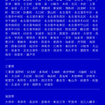
萱津
・
篠田
・
七宝町
・
坂牧
・
栄
・
小橋方
・
木田
・
北苅
・
木折
・
上萱
津
・
金岩
・
乙之子
・
石作
・
豊根村
・
東栄町
・
飛島村
・
設楽町
・
大治
町
・
蟹江町
・
扶桑町
・
大口町
・
豊山町
・
名古屋市
・
名古屋市中区
・
名
古屋市中村区
・
名古屋市東区
・
名古屋市西区
・
名古屋市北区
・
名古屋
市千種区
・
名古屋市昭和区
・
名古屋市瑞穂区
・
名古屋市天白区
・
名古
屋市熱田区
・
名古屋市緑区
・
名古屋市名東区
・
名古屋市守山区
・
名古
屋市中川区
・
名古屋市南区
・
名古屋市港区
・
西加茂郡
・
幡豆郡
・
豊田
市
・
岡崎市
・
刈谷市
・
安城市
・
知立市
・
西尾市
・
碧南市
・
大府市
・
高
浜市
・
半田市
・
豊明市
・
常滑市
・
東海市
・
一宮市
・
知多市
・
蒲郡市
・
豊川市
・
豊橋市
・
新城市
・
田原市
・
尾西市
・
知多郡
・
丹羽郡
・
海部
郡
・
西春日井郡
・
稲沢市
・
津島市
・
江南市
・
春日井市
・
小牧市
・
犬山
市
・
岩倉市
・
北名古屋市
・
日進市
・
清須市
・
長久手市
・
愛西市
・
尾張
旭市
・
弥富市
・
瀬戸市
三重県
三重郡 菰野町
・
紀北町
・
多気町
・
玉城町
・
南伊勢町
・
川越町
・
紀宝
町
・
大台町
・
大紀町
・
朝日町
・
御浜町
・
度会町
・
木曽岬町
・
伊勢市
・
尾鷲市
・
鳥羽市
・
名張市
・
四日市市
・
桑名市
・
亀山市
・
鈴鹿市
・
松阪
市
・
久居市
・
津市
・
熊野市
・
伊賀市
滋賀県
大津市
・
草津市
・
長浜市
・
彦根市
・
東近江市
・
甲賀市
・
近江八幡市
・