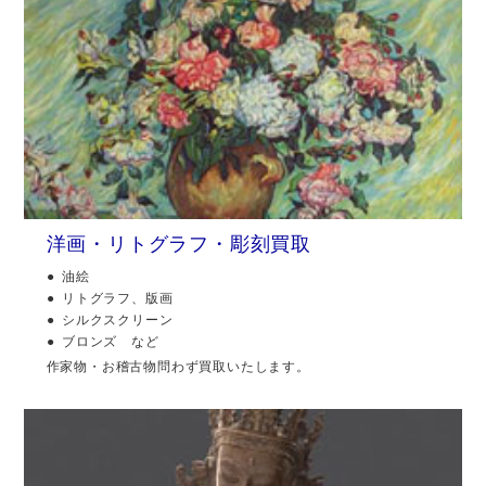
洋画・リトグラフ・彫刻買取
油絵
リトグラフ、版画
シルクスクリーン
ブロンズ など
作家物・お稽古物問わず買取いたします。