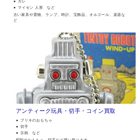
ガレ
マイセン 人形 など
古い家具や置物、ランプ、時計、宝飾品、オルゴール、楽器な
ど
アンティーク玩具・切手・コイン買取
ブリキのおもちゃ
切手
古銭 など
昭和のおもちゃ、切手など買い取ります。