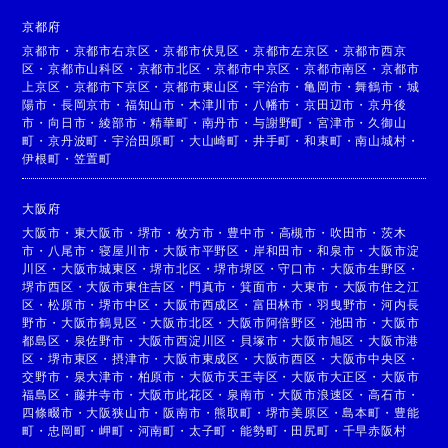
京都府
京都市
・
京都市右京区
・
京都市伏見区
・
京都市左京区
・
京都市西京
区
・
京都市山科区
・
京都市北区
・
京都市中京区
・
京都市南区
・
京都市
上京区
・
京都市下京区
・
京都市東山区
・
宇治市
・
亀岡市
・
舞鶴市
・
城
陽市
・
長岡京市
・
福知山市
・
木津川市
・
八幡市
・
京田辺市
・
京丹後
市
・
向日市
・
綾部市
・
精華町
・
南丹市
・
与謝野町
・
宮津市
・
久御山
町
・
京丹波町
・
宇治田原町
・
大山崎町
・
井手町
・
和束町
・
南山城村
・
伊根町
・
笠置町
大阪府
大阪市
・
東大阪市
・
堺市
・
枚方市
・
豊中市
・
高槻市
・
吹田市
・
茨木
市
・
八尾市
・
寝屋川市
・
大阪市平野区
・
岸和田市
・
和泉市
・
大阪市淀
川区
・
大阪市城東区
・
堺市北区
・
堺市堺区
・
守口市
・
大阪市生野区
・
堺市西区
・
大阪市東住吉区
・
門真市
・
箕面市
・
大東市
・
大阪市住之江
区
・
松原市
・
堺市中区
・
大阪市西成区
・
富田林市
・
羽曳野市
・
河内長
野市
・
大阪市鶴見区
・
大阪市北区
・
大阪市阿倍野区
・
池田市
・
大阪市
都島区
・
泉佐野市
・
大阪市西淀川区
・
貝塚市
・
大阪市旭区
・
大阪市港
区
・
堺市東区
・
摂津市
・
大阪市東成区
・
大阪市西区
・
大阪市中央区
・
交野市
・
泉大津市
・
柏原市
・
大阪市天王寺区
・
大阪市大正区
・
大阪市
福島区
・
藤井寺市
・
大阪市此花区
・
泉南市
・
大阪市浪速区
・
高石市
・
四條畷市
・
大阪狭山市
・
阪南市
・
熊取町
・
堺市美原区
・
島本町
・
豊能
町
・
忠岡町
・
岬町
・
河南町
・
太子町
・
能勢町
・
田尻町
・
千早赤阪村