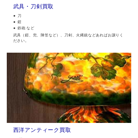
武具・刀剣買取
刀
鎧
鉄砲 など
武具（鎧、兜、陣笠など）、刀剣、火縄銃などあればお譲りく
ださい。
西洋アンティーク買取