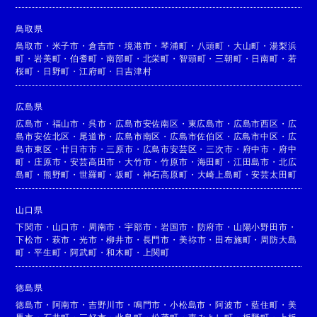
鳥取県
鳥取市
・
米子市
・
倉吉市
・
境港市
・
琴浦町
・
八頭町
・
大山町
・
湯梨浜
町
・
岩美町
・
伯耆町
・
南部町
・
北栄町
・
智頭町
・
三朝町
・
日南町
・
若
桜町
・
日野町
・
江府町
・
日吉津村
広島県
広島市
・
福山市
・
呉市
・
広島市安佐南区
・
東広島市
・
広島市西区
・
広
島市安佐北区
・
尾道市
・
広島市南区
・
広島市佐伯区
・
広島市中区
・
広
島市東区
・
廿日市市
・
三原市
・
広島市安芸区
・
三次市
・
府中市
・
府中
町
・
庄原市
・
安芸高田市
・
大竹市
・
竹原市
・
海田町
・
江田島市
・
北広
島町
・
熊野町
・
世羅町
・
坂町
・
神石高原町
・
大崎上島町
・
安芸太田町
山口県
下関市
・
山口市
・
周南市
・
宇部市
・
岩国市
・
防府市
・
山陽小野田市
・
下松市
・
萩市
・
光市
・
柳井市
・
長門市
・
美祢市
・
田布施町
・
周防大島
町
・
平生町
・
阿武町
・
和木町
・
上関町
徳島県
徳島市
・
阿南市
・
吉野川市
・
鳴門市
・
小松島市
・
阿波市
・
藍住町
・
美