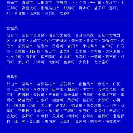
日光市
・
真岡市
・
大田原市
・
下野市
・
さくら市
・
壬生町
・
矢板市
・
上
三川町
・
高根沢町
・
那須烏山市
・
那須町
・
野木町
・
益子町
・
那珂川
町
・
芳賀町
・
茂木町
・
市貝町
・
塩谷町
宮城県
仙台市
・
仙台市青葉区
・
仙台市太白区
・
仙台市泉区
・
仙台市宮城野
区
・
石巻市
・
大崎市
・
仙台市若林区
・
登米市
・
栗原市
・
気仙沼市
・
名
取市
・
多賀城市
・
塩竈市
・
富谷町
・
岩沼市
・
東松島市
・
柴田町
・
白石
市
・
亘理町
・
利府町
・
角田市
・
加美町
・
美里町
・
大和町
・
大河原町
・
七ヶ浜町
・
涌谷町
・
南三陸町
・
山元町
・
丸森町
・
松島町
・
蔵王町
・
村
田町
・
女川町
・
川崎町
・
大郷町
・
色麻町
・
大衡村
・
七ケ宿町
福島県
郡山市
・
福島市
・
会津若松市
・
須賀川市
・
南相馬市
・
伊達市
・
白河
市
・
二本松市
・
喜多方市
・
田村市
・
相馬市
・
本宮市
・
会津美里町
・
浪
江町
・
西郷村
・
矢吹町
・
三春町
・
南会津町
・
石川町
・
会津坂下町
・
富
岡町
・
猪苗代町
・
川俣町
・
棚倉町
・
桑折町
・
鏡石町
・
大熊町
・
小野
町
・
国見町
・
塙町
・
大玉村
・
新地町
・
楢葉町
・
西会津町
・
玉川村
・
双
葉町
・
平田村
・
泉崎村
・
浅川町
・
下郷町
・
矢祭町
・
天栄村
・
飯舘村
・
古殿町
・
広野町
・
中島村
・
只見町
・
柳津町
・
鮫川村
・
磐梯町
・
北塩原
村
・
湯川村
・
金山町
・
川内村
・
三島町
・
葛尾村
・
昭和村
・
檜枝岐村