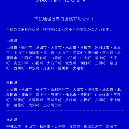
下記地域は即日出張可能です！
※
他のご依頼の状況、時間帯によって不可の場合がございます。
山形県
山形市
・
鶴岡市
・
酒田市
・
天童市
・
米沢市
・
東根市
・
寒河江市
・
新庄
市
・
上山市
・
南陽市
・
長井市
・
村山市
・
高畠町
・
庄内町
・
河北町
・
尾
花沢市
・
川西町
・
遊佐町
・
白鷹町
・
山辺町
・
中山町
・
最上町
・
大江
町
・
真室川町
・
小国町
・
大石田町
・
飯豊町
・
朝日町
・
三川町
・
金山
町
・
西川町
・
戸沢村
・
舟形町
・
鮭川村
・
大蔵村
秋田県
大仙市
・
秋田市
・
横手市
・
由利本荘市
・
大館市
・
能代市
・
湯沢市
・
北
秋田市
・
鹿角市
・
潟上市
・
男鹿市
・
仙北市
・
美郷町
・
にかほ市
・
三種
町
・
羽後町
・
八郎潟町
・
五城目町
・
八峰町
・
小坂町
・
井川町
・
東成瀬
村
・
藤里町
・
大潟村
・
上小阿仁村
栃木県
宇都宮市
・
小山市
・
栃木市
・
足利市
・
佐野市
・
那須塩原市
・
鹿沼市
・