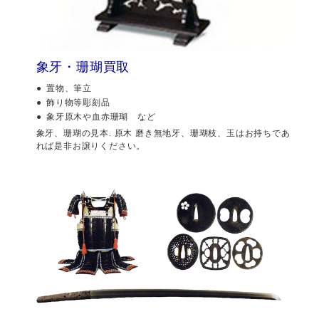
象牙・珊瑚買取
置物、筆立
飾り物等彫刻品
象牙原木や血赤珊瑚 など
象牙、珊瑚の見本. 原木 磨き無地牙、珊瑚枝、玉はお持ちであ
れば是非お譲りください。