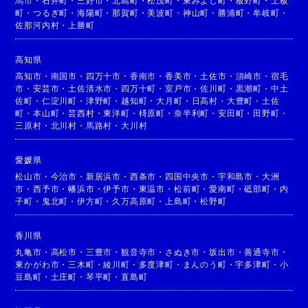
馬市
・
石井町
・
三好市
・
北島町
・
松茂町
・
東みよし町
・
板野町
・
上板
町
・
つるぎ町
・
海陽町
・
那賀町
・
美波町
・
神山町
・
勝浦町
・
牟岐町
・
佐那河内村
・
上勝町
高知県
高知市
・
南国市
・
四万十市
・
香南市
・
香美市
・
土佐市
・
須崎市
・
宿毛
市
・
安芸市
・
土佐清水市
・
四万十町
・
室戸市
・
佐川町
・
黒潮町
・
中土
佐町
・
仁淀川町
・
津野町
・
越知町
・
大月町
・
日高村
・
大豊町
・
土佐
町
・
本山町
・
芸西村
・
東洋町
・
梼原町
・
奈半利町
・
安田町
・
田野町
・
三原村
・
北川村
・
馬路村
・
大川村
愛媛県
松山市
・
今治市
・
新居浜市
・
西条市
・
四国中央市
・
宇和島市
・
大洲
市
・
西予市
・
幡浜市
・
伊予市
・
東温市
・
松前町
・
愛南町
・
砥部町
・
内
子町
・
鬼北町
・
伊方町
・
久万高原町
・
上島町
・
松野町
香川県
丸亀市
・
高松市
・
三豊市
・
観音寺市
・
さぬき市
・
坂出市
・
善通寺市
・
東かがわ市
・
三木町
・
綾川町
・
多度津町
・
まんのう町
・
宇多津町
・
小
豆島町
・
土庄町
・
琴平町
・
直島町