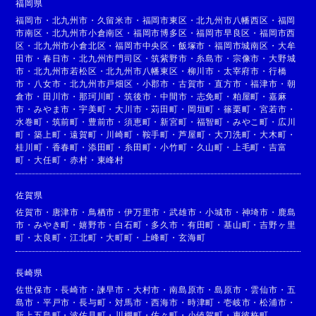
福岡県
福岡市
・
北九州市
・
久留米市
・
福岡市東区
・
北九州市八幡西区
・
福岡
市南区
・
北九州市小倉南区
・
福岡市博多区
・
福岡市早良区
・
福岡市西
区
・
北九州市小倉北区
・
福岡市中央区
・
飯塚市
・
福岡市城南区
・
大牟
田市
・
春日市
・
北九州市門司区
・
筑紫野市
・
糸島市
・
宗像市
・
大野城
市
・
北九州市若松区
・
北九州市八幡東区
・
柳川市
・
太宰府市
・
行橋
市
・
八女市
・
北九州市戸畑区
・
小郡市
・
古賀市
・
直方市
・
福津市
・
朝
倉市
・
田川市
・
那珂川町
・
筑後市
・
中間市
・
志免町
・
粕屋町
・
嘉麻
市
・
みやま市
・
宇美町
・
大川市
・
苅田町
・
岡垣町
・
篠栗町
・
宮若市
・
水巻町
・
筑前町
・
豊前市
・
須恵町
・
新宮町
・
福智町
・
みやこ町
・
広川
町
・
築上町
・
遠賀町
・
川崎町
・
鞍手町
・
芦屋町
・
大刀洗町
・
大木町
・
桂川町
・
香春町
・
添田町
・
糸田町
・
小竹町
・
久山町
・
上毛町
・
吉富
町
・
大任町
・
赤村
・
東峰村
佐賀県
佐賀市
・
唐津市
・
鳥栖市
・
伊万里市
・
武雄市
・
小城市
・
神埼市
・
鹿島
市
・
みやき町
・
嬉野市
・
白石町
・
多久市
・
有田町
・
基山町
・
吉野ヶ里
町
・
太良町
・
江北町
・
大町町
・
上峰町
・
玄海町
長崎県
佐世保市
・
長崎市
・
諫早市
・
大村市
・
南島原市
・
島原市
・
雲仙市
・
五
島市
・
平戸市
・
長与町
・
対馬市
・
西海市
・
時津町
・
壱岐市
・
松浦市
・
新上五島町
・
波佐見町
・
川棚町
・
佐々町
・
小値賀町
・
東彼杵町