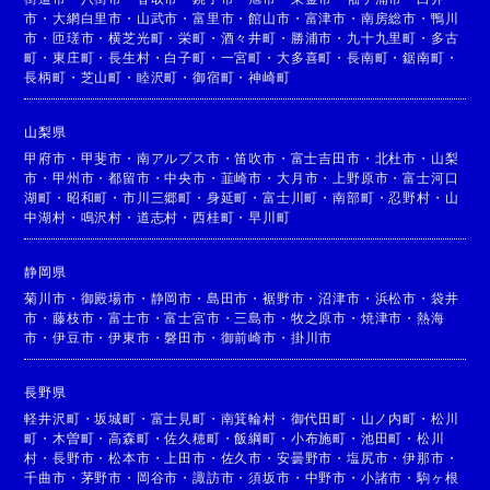
市
・
大網白里市
・
山武市
・
富里市
・
館山市
・
富津市
・
南房総市
・
鴨川
市
・
匝瑳市
・
横芝光町
・
栄町
・
酒々井町
・
勝浦市
・
九十九里町
・
多古
町
・
東庄町
・
長生村
・
白子町
・
一宮町
・
大多喜町
・
長南町
・
鋸南町
・
長柄町
・
芝山町
・
睦沢町
・
御宿町
・
神崎町
山梨県
甲府市
・
甲斐市
・
南アルプス市
・
笛吹市
・
富士吉田市
・
北杜市
・
山梨
市
・
甲州市
・
都留市
・
中央市
・
韮崎市
・
大月市
・
上野原市
・
富士河口
湖町
・
昭和町
・
市川三郷町
・
身延町
・
富士川町
・
南部町
・
忍野村
・
山
中湖村
・
鳴沢村
・
道志村
・
西桂町
・
早川町
静岡県
菊川市
・
御殿場市
・
静岡市
・
島田市
・
裾野市
・
沼津市
・
浜松市
・
袋井
市
・
藤枝市
・
富士市
・
富士宮市
・
三島市
・
牧之原市
・
焼津市
・
熱海
市
・
伊豆市
・
伊東市
・
磐田市
・
御前崎市
・
掛川市
長野県
軽井沢町
・
坂城町
・
富士見町
・
南箕輪村
・
御代田町
・
山ノ内町
・
松川
町
・
木曽町
・
高森町
・
佐久穂町
・
飯綱町
・
小布施町
・
池田町
・
松川
村
・
長野市
・
松本市
・
上田市
・
佐久市
・
安曇野市
・
塩尻市
・
伊那市
・
千曲市
・
茅野市
・
岡谷市
・
諏訪市
・
須坂市
・
中野市
・
小諸市
・
駒ヶ根