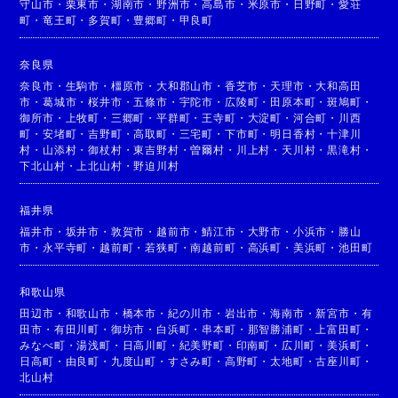
守山市
・
栗東市
・
湖南市
・
野洲市
・
高島市
・
米原市
・
日野町
・
愛荘
町
・
竜王町
・
多賀町
・
豊郷町
・
甲良町
奈良県
奈良市
・
生駒市
・
橿原市
・
大和郡山市
・
香芝市
・
天理市
・
大和高田
市
・
葛城市
・
桜井市
・
五條市
・
宇陀市
・
広陵町
・
田原本町
・
斑鳩町
・
御所市
・
上牧町
・
三郷町
・
平群町
・
王寺町
・
大淀町
・
河合町
・
川西
町
・
安堵町
・
吉野町
・
高取町
・
三宅町
・
下市町
・
明日香村
・
十津川
村
・
山添村
・
御杖村
・
東吉野村
・
曽爾村
・
川上村
・
天川村
・
黒滝村
・
下北山村
・
上北山村
・
野迫川村
福井県
福井市
・
坂井市
・
敦賀市
・
越前市
・
鯖江市
・
大野市
・
小浜市
・
勝山
市
・
永平寺町
・
越前町
・
若狭町
・
南越前町
・
高浜町
・
美浜町
・
池田町
和歌山県
田辺市
・
和歌山市
・
橋本市
・
紀の川市
・
岩出市
・
海南市
・
新宮市
・
有
田市
・
有田川町
・
御坊市
・
白浜町
・
串本町
・
那智勝浦町
・
上富田町
・
みなべ町
・
湯浅町
・
日高川町
・
紀美野町
・
印南町
・
広川町
・
美浜町
・
日高町
・
由良町
・
九度山町
・
すさみ町
・
高野町
・
太地町
・
古座川町
・
北山村