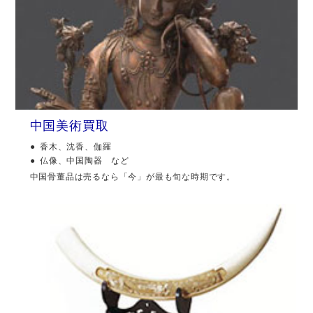
中国美術買取
香木、沈香、伽羅
仏像、中国陶器 など
中国骨董品は売るなら「今」が最も旬な時期です。