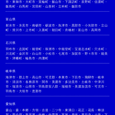
市
・
東御市
・
大町市
・
箕輪町
・
飯山市
・
下諏訪町
・
辰野町
・
信濃町
・
飯島町
・
白馬村
・
宮田村
・
山形村
・
立科町
・
飯田市
富山県
射水市
・
氷見市
・
南砺市
・
砺波市
・
魚津市
・
黒部市
・
小矢部市
・
立山
町
・
滑川市
・
上市町
・
入善町
・
朝日町
・
舟橋村
・
富山市
・
高岡市
石川県
羽咋市
・
志賀町
・
能登町
・
珠洲市
・
中能登町
・
宝達志水町
・
穴水町
・
川北町
・
金沢市
・
白山市
・
小松市
・
七尾市
・
加賀市
・
野々市市
・
能美
市
・
津幡町
・
輪島市
・
内灘町
岐阜県
海津市
・
郡上市
・
高山市
・
可児郡
・
本巣市
・
下呂市
・
飛騨市
・
岐阜
市
・
清須市
・
各務原市
・
関市
・
美濃市
・
多治見市
・
土岐市
・
中津川
市
・
瑞浪市
・
山県市
・
羽島郡安八郡
・
瑞穂市
・
美濃加茂市
・
可児市
・
羽島市
・
大垣市
・
恵那市
愛知県
森山
・
森
・
本郷
・
方領
・
古道
・
二ツ寺
・
東溝口
・
花正
・
花長
・
蜂須
賀
・
西今宿
・
新居屋
・
中橋
・
中萱津
・
富塚
・
丹波
・
甚目寺
・
小路
・
下