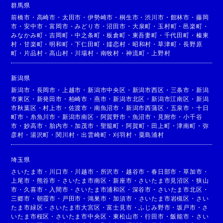
群馬県
前橋市
・
高崎市
・
太田市
・
伊勢崎市
・
桐生市
・
渋川市
・
館林市
・
藤岡
市
・
安中市
・
富岡市
・
みどり市
・
沼田市
・
大泉町
・
玉村町
・
邑楽町
・
みなかみ町
・
吉岡町
・
中之条町
・
板倉町
・
東吾妻町
・
千代田町
・
榛東
村
・
甘楽町
・
明和町
・
下仁田町
・
嬬恋村
・
昭和村
・
草津町
・
長野原
町
・
片品村
・
高山村
・
川場村
・
南牧村
・
神流町
・
上野村
新潟県
新潟市
・
長岡市
・
上越市
・
新潟市中央区
・
新潟市西区
・
三条市
・
新潟
市東区
・
新発田市
・
柏崎市
・
燕市
・
新潟市北区
・
新潟市江南区
・
新潟
市秋葉区
・
村上市
・
佐渡市
・
南魚沼市
・
新潟市西蒲区
・
五泉市
・
十日
町市
・
糸魚川市
・
新潟市南区
・
阿賀野市
・
魚沼市
・
見附市
・
小千谷
市
・
妙高市
・
胎内市
・
加茂市
・
聖籠町
・
阿賀町
・
田上町
・
津南町
・
弥
彦村
・
湯沢町
・
関川村
・
出雲崎町
・
刈羽村
・
粟島浦村
埼玉県
さいたま市
・
川口市
・
川越市
・
所沢市
・
越谷市
・
春日部市
・
草加市
・
上尾市
・
熊谷市
・
さいたま市南区
・
新座市
・
さいたま市見沼区
・
狭山
市
・
久喜市
・
入間市
・
さいたま市浦和区
・
深谷市
・
さいたま市北区
・
三郷市
・
朝霞市
・
戸田市
・
鴻巣市
・
加須市
・
さいたま市岩槻区
・
さい
たま市緑区
・
さいたま市大宮区
・
富士見市
・
ふじみ野市
・
坂戸市
・
さ
いたま市桜区
・
さいたま市中央区
・
東松山市
・
行田市
・
飯能市
・
さい