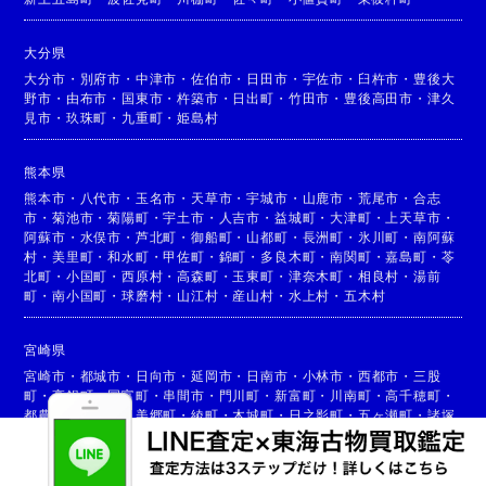
大分県
大分市
・
別府市
・
中津市
・
佐伯市
・
日田市
・
宇佐市
・
臼杵市
・
豊後大
野市
・
由布市
・
国東市
・
杵築市
・
日出町
・
竹田市
・
豊後高田市
・
津久
見市
・
玖珠町
・
九重町
・
姫島村
熊本県
熊本市
・
八代市
・
玉名市
・
天草市
・
宇城市
・
山鹿市
・
荒尾市
・
合志
市
・
菊池市
・
菊陽町
・
宇土市
・
人吉市
・
益城町
・
大津町
・
上天草市
・
阿蘇市
・
水俣市
・
芦北町
・
御船町
・
山都町
・
長洲町
・
氷川町
・
南阿蘇
村
・
美里町
・
和水町
・
甲佐町
・
錦町
・
多良木町
・
南関町
・
嘉島町
・
苓
北町
・
小国町
・
西原村
・
高森町
・
玉東町
・
津奈木町
・
相良村
・
湯前
町
・
南小国町
・
球磨村
・
山江村
・
産山村
・
水上村
・
五木村
宮崎県
宮崎市
・
都城市
・
日向市
・
延岡市
・
日南市
・
小林市
・
西都市
・
三股
町
・
高鍋町
・
国富町
・
串間市
・
門川町
・
新富町
・
川南町
・
高千穂町
・
都農町
・
高原町
・
美郷町
・
綾町
・
木城町
・
日之影町
・
五ヶ瀬町
・
諸塚
村
・
椎葉村
・
西米良村