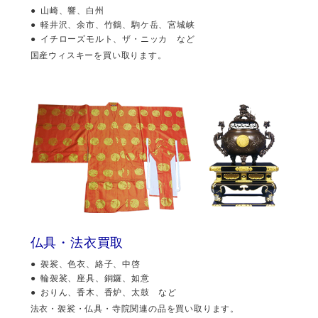
山崎、響、白州
軽井沢、余市、竹鶴、駒ケ岳、宮城峡
イチローズモルト、ザ・ニッカ など
国産ウィスキーを買い取ります。
仏具・法衣買取
袈裟、色衣、絡子、中啓
輪袈裟、座具、銅鑼、如意
おりん、香木、香炉、太鼓 など
法衣・袈裟・仏具・寺院関連の品を買い取ります。