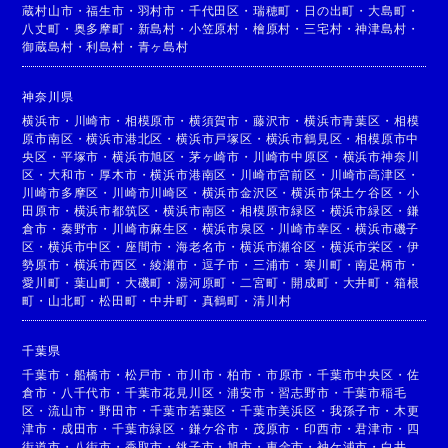
蔵村山市
・
福生市
・
羽村市
・
千代田区
・
瑞穂町
・
日の出町
・
大島町
・
八丈町
・
奥多摩町
・
新島村
・
小笠原村
・
檜原村
・
三宅村
・
神津島村
・
御蔵島村
・
利島村
・
青ヶ島村
神奈川県
横浜市
・
川崎市
・
相模原市
・
横須賀市
・
藤沢市
・
横浜市青葉区
・
相模
原市南区
・
横浜市港北区
・
横浜市戸塚区
・
横浜市鶴見区
・
相模原市中
央区
・
平塚市
・
横浜市旭区
・
茅ヶ崎市
・
川崎市中原区
・
横浜市神奈川
区
・
大和市
・
厚木市
・
横浜市港南区
・
川崎市宮前区
・
川崎市高津区
・
川崎市多摩区
・
川崎市川崎区
・
横浜市金沢区
・
横浜市保土ケ谷区
・
小
田原市
・
横浜市都筑区
・
横浜市南区
・
相模原市緑区
・
横浜市緑区
・
鎌
倉市
・
秦野市
・
川崎市麻生区
・
横浜市泉区
・
川崎市幸区
・
横浜市磯子
区
・
横浜市中区
・
座間市
・
海老名市
・
横浜市瀬谷区
・
横浜市栄区
・
伊
勢原市
・
横浜市西区
・
綾瀬市
・
逗子市
・
三浦市
・
寒川町
・
南足柄市
・
愛川町
・
葉山町
・
大磯町
・
湯河原町
・
二宮町
・
開成町
・
大井町
・
箱根
町
・
山北町
・
松田町
・
中井町
・
真鶴町
・
清川村
千葉県
千葉市
・
船橋市
・
松戸市
・
市川市
・
柏市
・
市原市
・
千葉市中央区
・
佐
倉市
・
八千代市
・
千葉市花見川区
・
浦安市
・
習志野市
・
千葉市稲毛
区
・
流山市
・
野田市
・
千葉市若葉区
・
千葉市美浜区
・
我孫子市
・
木更
津市
・
成田市
・
千葉市緑区
・
鎌ケ谷市
・
茂原市
・
印西市
・
君津市
・
四
街道市
・
八街市
・
香取市
・
銚子市
・
旭市
・
東金市
・
袖ケ浦市
・
白井