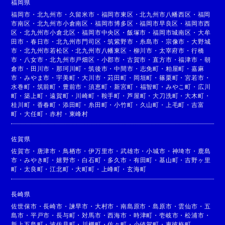
福岡県
福岡市
・
北九州市
・
久留米市
・
福岡市東区
・
北九州市八幡西区
・
福岡
市南区
・
北九州市小倉南区
・
福岡市博多区
・
福岡市早良区
・
福岡市西
区
・
北九州市小倉北区
・
福岡市中央区
・
飯塚市
・
福岡市城南区
・
大牟
田市
・
春日市
・
北九州市門司区
・
筑紫野市
・
糸島市
・
宗像市
・
大野城
市
・
北九州市若松区
・
北九州市八幡東区
・
柳川市
・
太宰府市
・
行橋
市
・
八女市
・
北九州市戸畑区
・
小郡市
・
古賀市
・
直方市
・
福津市
・
朝
倉市
・
田川市
・
那珂川町
・
筑後市
・
中間市
・
志免町
・
粕屋町
・
嘉麻
市
・
みやま市
・
宇美町
・
大川市
・
苅田町
・
岡垣町
・
篠栗町
・
宮若市
・
水巻町
・
筑前町
・
豊前市
・
須恵町
・
新宮町
・
福智町
・
みやこ町
・
広川
町
・
築上町
・
遠賀町
・
川崎町
・
鞍手町
・
芦屋町
・
大刀洗町
・
大木町
・
桂川町
・
香春町
・
添田町
・
糸田町
・
小竹町
・
久山町
・
上毛町
・
吉富
町
・
大任町
・
赤村
・
東峰村
佐賀県
佐賀市
・
唐津市
・
鳥栖市
・
伊万里市
・
武雄市
・
小城市
・
神埼市
・
鹿島
市
・
みやき町
・
嬉野市
・
白石町
・
多久市
・
有田町
・
基山町
・
吉野ヶ里
町
・
太良町
・
江北町
・
大町町
・
上峰町
・
玄海町
長崎県
佐世保市
・
長崎市
・
諫早市
・
大村市
・
南島原市
・
島原市
・
雲仙市
・
五
島市
・
平戸市
・
長与町
・
対馬市
・
西海市
・
時津町
・
壱岐市
・
松浦市
・
新上五島町
・
波佐見町
・
川棚町
・
佐々町
・
小値賀町
・
東彼杵町