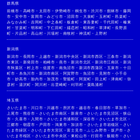
群馬県
前橋市
・
高崎市
・
太田市
・
伊勢崎市
・
桐生市
・
渋川市
・
館林市
・
藤岡
市
・
安中市
・
富岡市
・
みどり市
・
沼田市
・
大泉町
・
玉村町
・
邑楽町
・
みなかみ町
・
吉岡町
・
中之条町
・
板倉町
・
東吾妻町
・
千代田町
・
榛東
村
・
甘楽町
・
明和町
・
下仁田町
・
嬬恋村
・
昭和村
・
草津町
・
長野原
町
・
片品村
・
高山村
・
川場村
・
南牧村
・
神流町
・
上野村
新潟県
新潟市
・
長岡市
・
上越市
・
新潟市中央区
・
新潟市西区
・
三条市
・
新潟
市東区
・
新発田市
・
柏崎市
・
燕市
・
新潟市北区
・
新潟市江南区
・
新潟
市秋葉区
・
村上市
・
佐渡市
・
南魚沼市
・
新潟市西蒲区
・
五泉市
・
十日
町市
・
糸魚川市
・
新潟市南区
・
阿賀野市
・
魚沼市
・
見附市
・
小千谷
市
・
妙高市
・
胎内市
・
加茂市
・
聖籠町
・
阿賀町
・
田上町
・
津南町
・
弥
彦村
・
湯沢町
・
関川村
・
出雲崎町
・
刈羽村
・
粟島浦村
埼玉県
さいたま市
・
川口市
・
川越市
・
所沢市
・
越谷市
・
春日部市
・
草加市
・
上尾市
・
熊谷市
・
さいたま市南区
・
新座市
・
さいたま市見沼区
・
狭山
市
・
久喜市
・
入間市
・
さいたま市浦和区
・
深谷市
・
さいたま市北区
・
三郷市
・
朝霞市
・
戸田市
・
鴻巣市
・
加須市
・
さいたま市岩槻区
・
さい
たま市緑区
・
さいたま市大宮区
・
富士見市
・
ふじみ野市
・
坂戸市
・
さ
いたま市桜区
・
さいたま市中央区
・
東松山市
・
行田市
・
飯能市
・
さい