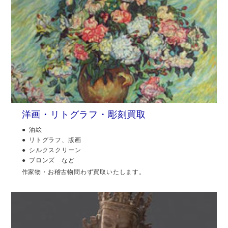
洋画・リトグラフ・彫刻買取
油絵
リトグラフ、版画
シルクスクリーン
ブロンズ など
作家物・お稽古物問わず買取いたします。