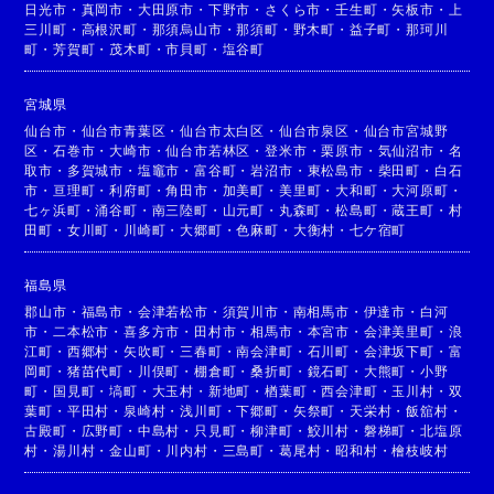
日光市
・
真岡市
・
大田原市
・
下野市
・
さくら市
・
壬生町
・
矢板市
・
上
三川町
・
高根沢町
・
那須烏山市
・
那須町
・
野木町
・
益子町
・
那珂川
町
・
芳賀町
・
茂木町
・
市貝町
・
塩谷町
宮城県
仙台市
・
仙台市青葉区
・
仙台市太白区
・
仙台市泉区
・
仙台市宮城野
区
・
石巻市
・
大崎市
・
仙台市若林区
・
登米市
・
栗原市
・
気仙沼市
・
名
取市
・
多賀城市
・
塩竈市
・
富谷町
・
岩沼市
・
東松島市
・
柴田町
・
白石
市
・
亘理町
・
利府町
・
角田市
・
加美町
・
美里町
・
大和町
・
大河原町
・
七ヶ浜町
・
涌谷町
・
南三陸町
・
山元町
・
丸森町
・
松島町
・
蔵王町
・
村
田町
・
女川町
・
川崎町
・
大郷町
・
色麻町
・
大衡村
・
七ケ宿町
福島県
郡山市
・
福島市
・
会津若松市
・
須賀川市
・
南相馬市
・
伊達市
・
白河
市
・
二本松市
・
喜多方市
・
田村市
・
相馬市
・
本宮市
・
会津美里町
・
浪
江町
・
西郷村
・
矢吹町
・
三春町
・
南会津町
・
石川町
・
会津坂下町
・
富
岡町
・
猪苗代町
・
川俣町
・
棚倉町
・
桑折町
・
鏡石町
・
大熊町
・
小野
町
・
国見町
・
塙町
・
大玉村
・
新地町
・
楢葉町
・
西会津町
・
玉川村
・
双
葉町
・
平田村
・
泉崎村
・
浅川町
・
下郷町
・
矢祭町
・
天栄村
・
飯舘村
・
古殿町
・
広野町
・
中島村
・
只見町
・
柳津町
・
鮫川村
・
磐梯町
・
北塩原
村
・
湯川村
・
金山町
・
川内村
・
三島町
・
葛尾村
・
昭和村
・
檜枝岐村