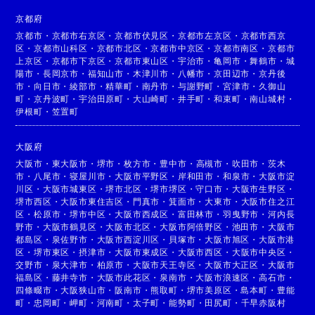
京都府
京都市
・
京都市右京区
・
京都市伏見区
・
京都市左京区
・
京都市西京
区
・
京都市山科区
・
京都市北区
・
京都市中京区
・
京都市南区
・
京都市
上京区
・
京都市下京区
・
京都市東山区
・
宇治市
・
亀岡市
・
舞鶴市
・
城
陽市
・
長岡京市
・
福知山市
・
木津川市
・
八幡市
・
京田辺市
・
京丹後
市
・
向日市
・
綾部市
・
精華町
・
南丹市
・
与謝野町
・
宮津市
・
久御山
町
・
京丹波町
・
宇治田原町
・
大山崎町
・
井手町
・
和束町
・
南山城村
・
伊根町
・
笠置町
大阪府
大阪市
・
東大阪市
・
堺市
・
枚方市
・
豊中市
・
高槻市
・
吹田市
・
茨木
市
・
八尾市
・
寝屋川市
・
大阪市平野区
・
岸和田市
・
和泉市
・
大阪市淀
川区
・
大阪市城東区
・
堺市北区
・
堺市堺区
・
守口市
・
大阪市生野区
・
堺市西区
・
大阪市東住吉区
・
門真市
・
箕面市
・
大東市
・
大阪市住之江
区
・
松原市
・
堺市中区
・
大阪市西成区
・
富田林市
・
羽曳野市
・
河内長
野市
・
大阪市鶴見区
・
大阪市北区
・
大阪市阿倍野区
・
池田市
・
大阪市
都島区
・
泉佐野市
・
大阪市西淀川区
・
貝塚市
・
大阪市旭区
・
大阪市港
区
・
堺市東区
・
摂津市
・
大阪市東成区
・
大阪市西区
・
大阪市中央区
・
交野市
・
泉大津市
・
柏原市
・
大阪市天王寺区
・
大阪市大正区
・
大阪市
福島区
・
藤井寺市
・
大阪市此花区
・
泉南市
・
大阪市浪速区
・
高石市
・
四條畷市
・
大阪狭山市
・
阪南市
・
熊取町
・
堺市美原区
・
島本町
・
豊能
町
・
忠岡町
・
岬町
・
河南町
・
太子町
・
能勢町
・
田尻町
・
千早赤阪村