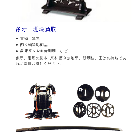
象牙・珊瑚買取
置物、筆立
飾り物等彫刻品
象牙原木や血赤珊瑚 など
象牙、珊瑚の見本. 原木 磨き無地牙、珊瑚枝、玉はお持ちであ
れば是非お譲りください。