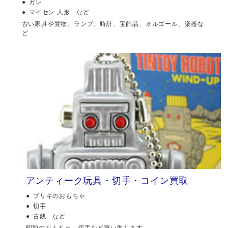
ガレ
マイセン 人形 など
古い家具や置物、ランプ、時計、宝飾品、オルゴール、楽器な
ど
アンティーク玩具・切手・コイン買取
ブリキのおもちゃ
切手
古銭 など
昭和のおもちゃ、切手など買い取ります。