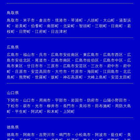
鳥取県
鳥取市
・
米子市
・
倉吉市
・
境港市
・
琴浦町
・
八頭町
・
大山町
・
湯梨浜
町
・
岩美町
・
伯耆町
・
南部町
・
北栄町
・
智頭町
・
三朝町
・
日南町
・
若
桜町
・
日野町
・
江府町
・
日吉津村
広島県
広島市
・
福山市
・
呉市
・
広島市安佐南区
・
東広島市
・
広島市西区
・
広
島市安佐北区
・
尾道市
・
広島市南区
・
広島市佐伯区
・
広島市中区
・
広
島市東区
・
廿日市市
・
三原市
・
広島市安芸区
・
三次市
・
府中市
・
府中
町
・
庄原市
・
安芸高田市
・
大竹市
・
竹原市
・
海田町
・
江田島市
・
北広
島町
・
熊野町
・
世羅町
・
坂町
・
神石高原町
・
大崎上島町
・
安芸太田町
山口県
下関市
・
山口市
・
周南市
・
宇部市
・
岩国市
・
防府市
・
山陽小野田市
・
下松市
・
萩市
・
光市
・
柳井市
・
長門市
・
美祢市
・
田布施町
・
周防大島
町
・
平生町
・
阿武町
・
和木町
・
上関町
徳島県
徳島市
・
阿南市
・
吉野川市
・
鳴門市
・
小松島市
・
阿波市
・
藍住町
・
美