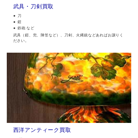
武具・刀剣買取
刀
鎧
鉄砲 など
武具（鎧、兜、陣笠など）、刀剣、火縄銃などあればお譲りく
ださい。
西洋アンティーク買取