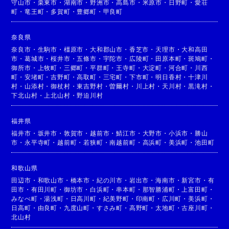
守山市
・
栗東市
・
湖南市
・
野洲市
・
高島市
・
米原市
・
日野町
・
愛荘
町
・
竜王町
・
多賀町
・
豊郷町
・
甲良町
奈良県
奈良市
・
生駒市
・
橿原市
・
大和郡山市
・
香芝市
・
天理市
・
大和高田
市
・
葛城市
・
桜井市
・
五條市
・
宇陀市
・
広陵町
・
田原本町
・
斑鳩町
・
御所市
・
上牧町
・
三郷町
・
平群町
・
王寺町
・
大淀町
・
河合町
・
川西
町
・
安堵町
・
吉野町
・
高取町
・
三宅町
・
下市町
・
明日香村
・
十津川
村
・
山添村
・
御杖村
・
東吉野村
・
曽爾村
・
川上村
・
天川村
・
黒滝村
・
下北山村
・
上北山村
・
野迫川村
福井県
福井市
・
坂井市
・
敦賀市
・
越前市
・
鯖江市
・
大野市
・
小浜市
・
勝山
市
・
永平寺町
・
越前町
・
若狭町
・
南越前町
・
高浜町
・
美浜町
・
池田町
和歌山県
田辺市
・
和歌山市
・
橋本市
・
紀の川市
・
岩出市
・
海南市
・
新宮市
・
有
田市
・
有田川町
・
御坊市
・
白浜町
・
串本町
・
那智勝浦町
・
上富田町
・
みなべ町
・
湯浅町
・
日高川町
・
紀美野町
・
印南町
・
広川町
・
美浜町
・
日高町
・
由良町
・
九度山町
・
すさみ町
・
高野町
・
太地町
・
古座川町
・
北山村