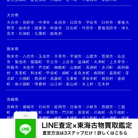
大分県
大分市
・
別府市
・
中津市
・
佐伯市
・
日田市
・
宇佐市
・
臼杵市
・
豊後大
野市
・
由布市
・
国東市
・
杵築市
・
日出町
・
竹田市
・
豊後高田市
・
津久
見市
・
玖珠町
・
九重町
・
姫島村
熊本県
熊本市
・
八代市
・
玉名市
・
天草市
・
宇城市
・
山鹿市
・
荒尾市
・
合志
市
・
菊池市
・
菊陽町
・
宇土市
・
人吉市
・
益城町
・
大津町
・
上天草市
・
阿蘇市
・
水俣市
・
芦北町
・
御船町
・
山都町
・
長洲町
・
氷川町
・
南阿蘇
村
・
美里町
・
和水町
・
甲佐町
・
錦町
・
多良木町
・
南関町
・
嘉島町
・
苓
北町
・
小国町
・
西原村
・
高森町
・
玉東町
・
津奈木町
・
相良村
・
湯前
町
・
南小国町
・
球磨村
・
山江村
・
産山村
・
水上村
・
五木村
宮崎県
宮崎市
・
都城市
・
日向市
・
延岡市
・
日南市
・
小林市
・
西都市
・
三股
町
・
高鍋町
・
国富町
・
串間市
・
門川町
・
新富町
・
川南町
・
高千穂町
・
都農町
・
高原町
・
美郷町
・
綾町
・
木城町
・
日之影町
・
五ヶ瀬町
・
諸塚
村
・
椎葉村
・
西米良村