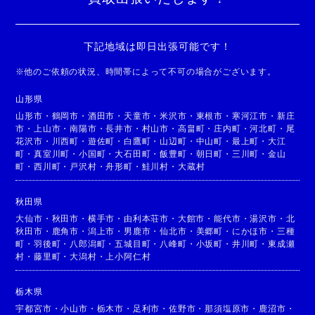
下記地域は即日出張可能です！
※
他のご依頼の状況、時間帯によって不可の場合がございます。
山形県
山形市
・
鶴岡市
・
酒田市
・
天童市
・
米沢市
・
東根市
・
寒河江市
・
新庄
市
・
上山市
・
南陽市
・
長井市
・
村山市
・
高畠町
・
庄内町
・
河北町
・
尾
花沢市
・
川西町
・
遊佐町
・
白鷹町
・
山辺町
・
中山町
・
最上町
・
大江
町
・
真室川町
・
小国町
・
大石田町
・
飯豊町
・
朝日町
・
三川町
・
金山
町
・
西川町
・
戸沢村
・
舟形町
・
鮭川村
・
大蔵村
秋田県
大仙市
・
秋田市
・
横手市
・
由利本荘市
・
大館市
・
能代市
・
湯沢市
・
北
秋田市
・
鹿角市
・
潟上市
・
男鹿市
・
仙北市
・
美郷町
・
にかほ市
・
三種
町
・
羽後町
・
八郎潟町
・
五城目町
・
八峰町
・
小坂町
・
井川町
・
東成瀬
村
・
藤里町
・
大潟村
・
上小阿仁村
栃木県
宇都宮市
・
小山市
・
栃木市
・
足利市
・
佐野市
・
那須塩原市
・
鹿沼市
・