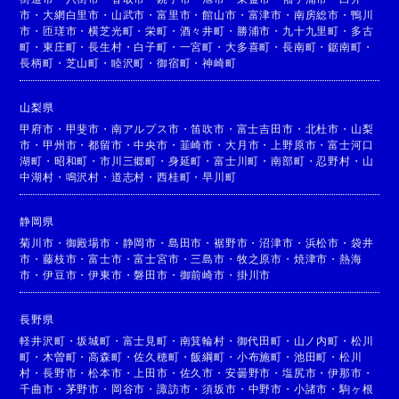
市
・
大網白里市
・
山武市
・
富里市
・
館山市
・
富津市
・
南房総市
・
鴨川
市
・
匝瑳市
・
横芝光町
・
栄町
・
酒々井町
・
勝浦市
・
九十九里町
・
多古
町
・
東庄町
・
長生村
・
白子町
・
一宮町
・
大多喜町
・
長南町
・
鋸南町
・
長柄町
・
芝山町
・
睦沢町
・
御宿町
・
神崎町
山梨県
甲府市
・
甲斐市
・
南アルプス市
・
笛吹市
・
富士吉田市
・
北杜市
・
山梨
市
・
甲州市
・
都留市
・
中央市
・
韮崎市
・
大月市
・
上野原市
・
富士河口
湖町
・
昭和町
・
市川三郷町
・
身延町
・
富士川町
・
南部町
・
忍野村
・
山
中湖村
・
鳴沢村
・
道志村
・
西桂町
・
早川町
静岡県
菊川市
・
御殿場市
・
静岡市
・
島田市
・
裾野市
・
沼津市
・
浜松市
・
袋井
市
・
藤枝市
・
富士市
・
富士宮市
・
三島市
・
牧之原市
・
焼津市
・
熱海
市
・
伊豆市
・
伊東市
・
磐田市
・
御前崎市
・
掛川市
長野県
軽井沢町
・
坂城町
・
富士見町
・
南箕輪村
・
御代田町
・
山ノ内町
・
松川
町
・
木曽町
・
高森町
・
佐久穂町
・
飯綱町
・
小布施町
・
池田町
・
松川
村
・
長野市
・
松本市
・
上田市
・
佐久市
・
安曇野市
・
塩尻市
・
伊那市
・
千曲市
・
茅野市
・
岡谷市
・
諏訪市
・
須坂市
・
中野市
・
小諸市
・
駒ヶ根