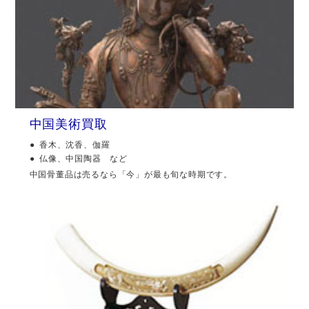
中国美術買取
香木、沈香、伽羅
仏像、中国陶器 など
中国骨董品は売るなら「今」が最も旬な時期です。