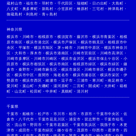
蔵村山市
・
福生市
・
羽村市
・
千代田区
・
瑞穂町
・
日の出町
・
大島町
・
八丈町
・
奥多摩町
・
新島村
・
小笠原村
・
檜原村
・
三宅村
・
神津島村
・
御蔵島村
・
利島村
・
青ヶ島村
神奈川県
横浜市
・
川崎市
・
相模原市
・
横須賀市
・
藤沢市
・
横浜市青葉区
・
相模
原市南区
・
横浜市港北区
・
横浜市戸塚区
・
横浜市鶴見区
・
相模原市中
央区
・
平塚市
・
横浜市旭区
・
茅ヶ崎市
・
川崎市中原区
・
横浜市神奈川
区
・
大和市
・
厚木市
・
横浜市港南区
・
川崎市宮前区
・
川崎市高津区
・
川崎市多摩区
・
川崎市川崎区
・
横浜市金沢区
・
横浜市保土ケ谷区
・
小
田原市
・
横浜市都筑区
・
横浜市南区
・
相模原市緑区
・
横浜市緑区
・
鎌
倉市
・
秦野市
・
川崎市麻生区
・
横浜市泉区
・
川崎市幸区
・
横浜市磯子
区
・
横浜市中区
・
座間市
・
海老名市
・
横浜市瀬谷区
・
横浜市栄区
・
伊
勢原市
・
横浜市西区
・
綾瀬市
・
逗子市
・
三浦市
・
寒川町
・
南足柄市
・
愛川町
・
葉山町
・
大磯町
・
湯河原町
・
二宮町
・
開成町
・
大井町
・
箱根
町
・
山北町
・
松田町
・
中井町
・
真鶴町
・
清川村
千葉県
千葉市
・
船橋市
・
松戸市
・
市川市
・
柏市
・
市原市
・
千葉市中央区
・
佐
倉市
・
八千代市
・
千葉市花見川区
・
浦安市
・
習志野市
・
千葉市稲毛
区
・
流山市
・
野田市
・
千葉市若葉区
・
千葉市美浜区
・
我孫子市
・
木更
津市
・
成田市
・
千葉市緑区
・
鎌ケ谷市
・
茂原市
・
印西市
・
君津市
・
四
街道市
・
八街市
・
香取市
・
銚子市
・
旭市
・
東金市
・
袖ケ浦市
・
白井