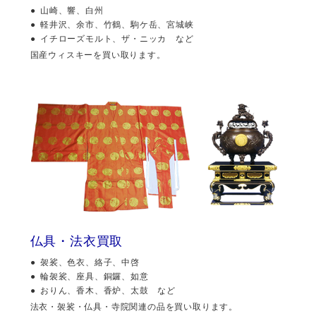
山崎、響、白州
軽井沢、余市、竹鶴、駒ケ岳、宮城峡
イチローズモルト、ザ・ニッカ など
国産ウィスキーを買い取ります。
仏具・法衣買取
袈裟、色衣、絡子、中啓
輪袈裟、座具、銅鑼、如意
おりん、香木、香炉、太鼓 など
法衣・袈裟・仏具・寺院関連の品を買い取ります。