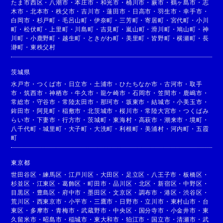
たま市西区
・
八潮市
・
本庄市
・
和光市
・
桶川市
・
蕨市
・
鶴ヶ島市
・
志
木市
・
北本市
・
秩父市
・
吉川市
・
蓮田市
・
日高市
・
羽生市
・
幸手市
・
白岡市
・
杉戸町
・
毛呂山町
・
伊奈町
・
三芳町
・
寄居町
・
宮代町
・
小川
町
・
松伏町
・
上里町
・
川島町
・
吉見町
・
嵐山町
・
滑川町
・
鳩山町
・
神
川町
・
小鹿野町
・
越生町
・
ときがわ町
・
美里町
・
皆野町
・
横瀬町
・
長
瀞町
・
東秩父村
茨城県
水戸市
・
つくば市
・
日立市
・
土浦市
・
ひたちなか市
・
古河市
・
取手
市
・
筑西市
・
神栖市
・
牛久市
・
龍ケ崎市
・
石岡市
・
笠間市
・
鹿嶋市
・
常総市
・
守谷市
・
常陸太田市
・
那珂市
・
坂東市
・
結城市
・
小美玉市
・
鉾田市
・
阿見町
・
稲敷市
・
北茨城市
・
桜川市
・
常陸大宮市
・
つくばみ
らい市
・
下妻市
・
行方市
・
茨城町
・
東海村
・
高萩市
・
潮来市
・
境町
・
八千代町
・
城里町
・
大子町
・
大洗町
・
利根町
・
美浦村
・
河内町
・
五霞
町
東京都
世田谷区
・
練馬区
・
江戸川区
・
大田区
・
足立区
・
八王子市
・
板橋区
・
杉並区
・
江東区
・
葛飾区
・
町田市
・
品川区
・
北区
・
新宿区
・
中野区
・
目黒区
・
豊島区
・
府中市
・
墨田区
・
文京区
・
調布市
・
港区
・
渋谷区
・
荒川区
・
西東京市
・
小平市
・
三鷹市
・
日野市
・
立川市
・
東村山市
・
台
東区
・
多摩市
・
青梅市
・
武蔵野市
・
中央区
・
国分寺市
・
小金井市
・
東
久留米市
・
昭島市
・
稲城市
・
東大和市
・
狛江市
・
国立市
・
清瀬市
・
武