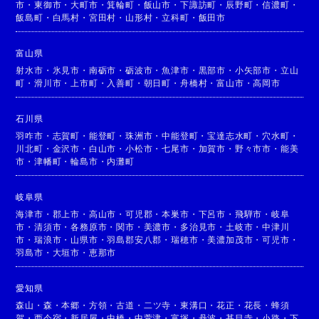
市
・
東御市
・
大町市
・
箕輪町
・
飯山市
・
下諏訪町
・
辰野町
・
信濃町
・
飯島町
・
白馬村
・
宮田村
・
山形村
・
立科町
・
飯田市
富山県
射水市
・
氷見市
・
南砺市
・
砺波市
・
魚津市
・
黒部市
・
小矢部市
・
立山
町
・
滑川市
・
上市町
・
入善町
・
朝日町
・
舟橋村
・
富山市
・
高岡市
石川県
羽咋市
・
志賀町
・
能登町
・
珠洲市
・
中能登町
・
宝達志水町
・
穴水町
・
川北町
・
金沢市
・
白山市
・
小松市
・
七尾市
・
加賀市
・
野々市市
・
能美
市
・
津幡町
・
輪島市
・
内灘町
岐阜県
海津市
・
郡上市
・
高山市
・
可児郡
・
本巣市
・
下呂市
・
飛騨市
・
岐阜
市
・
清須市
・
各務原市
・
関市
・
美濃市
・
多治見市
・
土岐市
・
中津川
市
・
瑞浪市
・
山県市
・
羽島郡安八郡
・
瑞穂市
・
美濃加茂市
・
可児市
・
羽島市
・
大垣市
・
恵那市
愛知県
森山
・
森
・
本郷
・
方領
・
古道
・
二ツ寺
・
東溝口
・
花正
・
花長
・
蜂須
賀
・
西今宿
・
新居屋
・
中橋
・
中萱津
・
富塚
・
丹波
・
甚目寺
・
小路
・
下