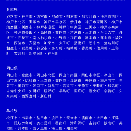
兵庫県
姫路市
・
神戸市
・
西宮市
・
尼崎市
・
明石市
・
加古川市
・
神戸市西区
・
神戸市北区
・
宝塚市
・
神戸市垂水区
・
伊丹市
・
神戸市東灘区
・
神戸市
須磨区
・
川西市
・
神戸市灘区
・
神戸市中央区
・
三田市
・
神戸市兵庫
区
・
神戸市長田区
・
高砂市
・
豊岡市
・
芦屋市
・
三木市
・
たつの市
・
丹
波市
・
赤穂市
・
南あわじ市
・
小野市
・
加西市
・
洲本市
・
篠山市
・
淡路
市
・
西脇市
・
宍粟市
・
加東市
・
太子町
・
播磨町
・
朝来市
・
猪名川町
・
相生市
・
稲美町
・
養父市
・
多可町
・
福崎町
・
香美町
・
佐用町
・
上郡
町
・
市川町
・
新温泉町
・
神河町
岡山県
岡山市
・
倉敷市
・
岡山市北区
・
岡山市南区
・
岡山市中区
・
津山市
・
岡
山市東区
・
総社市
・
玉野市
・
笠岡市
・
真庭市
・
井原市
・
瀬戸内市
・
赤
磐市
・
備前市
・
浅口市
・
新見市
・
高梁市
・
美作市
・
美咲町
・
和気町
・
吉備中央町
・
矢掛町
・
鏡野町
・
早島町
・
里庄町
・
勝央町
・
奈義町
・
久
米南町
・
西粟倉村
・
新庄村
島根県
松江市
・
出雲市
・
益田市
・
浜田市
・
安来市
・
雲南市
・
大田市
・
江津
市
・
隠岐の島町
・
奥出雲町
・
邑南町
・
津和野町
・
吉賀町
・
飯南町
・
美
郷町
・
川本町
・
西ノ島町
・
海士町
・
知夫村