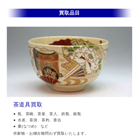
買取品目
茶道具買取
瓶、茶碗、茶釜、茶入、鉄瓶、銀瓶
水差、茶掛、茶杓、香合
棗(なつめ) など
作家物・お稽古物問わず買取いたします。