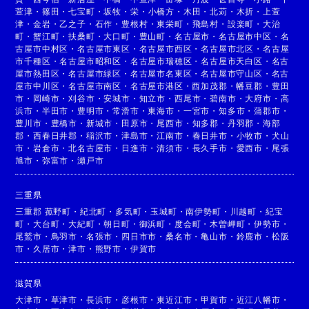
萱津
・
篠田
・
七宝町
・
坂牧
・
栄
・
小橋方
・
木田
・
北苅
・
木折
・
上萱
津
・
金岩
・
乙之子
・
石作
・
豊根村
・
東栄町
・
飛島村
・
設楽町
・
大治
町
・
蟹江町
・
扶桑町
・
大口町
・
豊山町
・
名古屋市
・
名古屋市中区
・
名
古屋市中村区
・
名古屋市東区
・
名古屋市西区
・
名古屋市北区
・
名古屋
市千種区
・
名古屋市昭和区
・
名古屋市瑞穂区
・
名古屋市天白区
・
名古
屋市熱田区
・
名古屋市緑区
・
名古屋市名東区
・
名古屋市守山区
・
名古
屋市中川区
・
名古屋市南区
・
名古屋市港区
・
西加茂郡
・
幡豆郡
・
豊田
市
・
岡崎市
・
刈谷市
・
安城市
・
知立市
・
西尾市
・
碧南市
・
大府市
・
高
浜市
・
半田市
・
豊明市
・
常滑市
・
東海市
・
一宮市
・
知多市
・
蒲郡市
・
豊川市
・
豊橋市
・
新城市
・
田原市
・
尾西市
・
知多郡
・
丹羽郡
・
海部
郡
・
西春日井郡
・
稲沢市
・
津島市
・
江南市
・
春日井市
・
小牧市
・
犬山
市
・
岩倉市
・
北名古屋市
・
日進市
・
清須市
・
長久手市
・
愛西市
・
尾張
旭市
・
弥富市
・
瀬戸市
三重県
三重郡 菰野町
・
紀北町
・
多気町
・
玉城町
・
南伊勢町
・
川越町
・
紀宝
町
・
大台町
・
大紀町
・
朝日町
・
御浜町
・
度会町
・
木曽岬町
・
伊勢市
・
尾鷲市
・
鳥羽市
・
名張市
・
四日市市
・
桑名市
・
亀山市
・
鈴鹿市
・
松阪
市
・
久居市
・
津市
・
熊野市
・
伊賀市
滋賀県
大津市
・
草津市
・
長浜市
・
彦根市
・
東近江市
・
甲賀市
・
近江八幡市
・