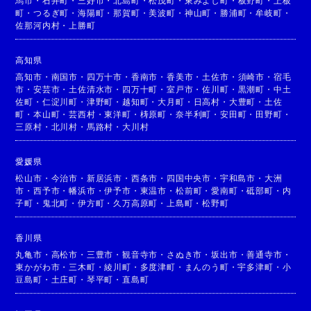
馬市
・
石井町
・
三好市
・
北島町
・
松茂町
・
東みよし町
・
板野町
・
上板
町
・
つるぎ町
・
海陽町
・
那賀町
・
美波町
・
神山町
・
勝浦町
・
牟岐町
・
佐那河内村
・
上勝町
高知県
高知市
・
南国市
・
四万十市
・
香南市
・
香美市
・
土佐市
・
須崎市
・
宿毛
市
・
安芸市
・
土佐清水市
・
四万十町
・
室戸市
・
佐川町
・
黒潮町
・
中土
佐町
・
仁淀川町
・
津野町
・
越知町
・
大月町
・
日高村
・
大豊町
・
土佐
町
・
本山町
・
芸西村
・
東洋町
・
梼原町
・
奈半利町
・
安田町
・
田野町
・
三原村
・
北川村
・
馬路村
・
大川村
愛媛県
松山市
・
今治市
・
新居浜市
・
西条市
・
四国中央市
・
宇和島市
・
大洲
市
・
西予市
・
幡浜市
・
伊予市
・
東温市
・
松前町
・
愛南町
・
砥部町
・
内
子町
・
鬼北町
・
伊方町
・
久万高原町
・
上島町
・
松野町
香川県
丸亀市
・
高松市
・
三豊市
・
観音寺市
・
さぬき市
・
坂出市
・
善通寺市
・
東かがわ市
・
三木町
・
綾川町
・
多度津町
・
まんのう町
・
宇多津町
・
小
豆島町
・
土庄町
・
琴平町
・
直島町