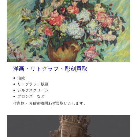
洋画・リトグラフ・彫刻買取
油絵
リトグラフ、版画
シルクスクリーン
ブロンズ など
作家物・お稽古物問わず買取いたします。