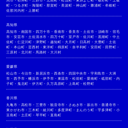
馬市
・
石井町
・
三好市
・
北島町
・
松茂町
・
東みよし町
・
板野町
・
上板
町
・
つるぎ町
・
海陽町
・
那賀町
・
美波町
・
神山町
・
勝浦町
・
牟岐町
・
佐那河内村
・
上勝町
高知県
高知市
・
南国市
・
四万十市
・
香南市
・
香美市
・
土佐市
・
須崎市
・
宿毛
市
・
安芸市
・
土佐清水市
・
四万十町
・
室戸市
・
佐川町
・
黒潮町
・
中土
佐町
・
仁淀川町
・
津野町
・
越知町
・
大月町
・
日高村
・
大豊町
・
土佐
町
・
本山町
・
芸西村
・
東洋町
・
梼原町
・
奈半利町
・
安田町
・
田野町
・
三原村
・
北川村
・
馬路村
・
大川村
愛媛県
松山市
・
今治市
・
新居浜市
・
西条市
・
四国中央市
・
宇和島市
・
大洲
市
・
西予市
・
幡浜市
・
伊予市
・
東温市
・
松前町
・
愛南町
・
砥部町
・
内
子町
・
鬼北町
・
伊方町
・
久万高原町
・
上島町
・
松野町
香川県
丸亀市
・
高松市
・
三豊市
・
観音寺市
・
さぬき市
・
坂出市
・
善通寺市
・
東かがわ市
・
三木町
・
綾川町
・
多度津町
・
まんのう町
・
宇多津町
・
小
豆島町
・
土庄町
・
琴平町
・
直島町