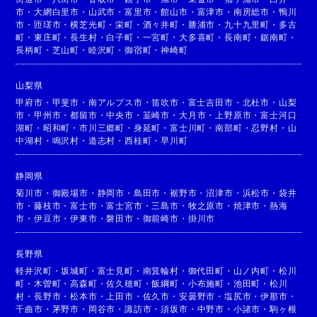
市
・
大網白里市
・
山武市
・
富里市
・
館山市
・
富津市
・
南房総市
・
鴨川
市
・
匝瑳市
・
横芝光町
・
栄町
・
酒々井町
・
勝浦市
・
九十九里町
・
多古
町
・
東庄町
・
長生村
・
白子町
・
一宮町
・
大多喜町
・
長南町
・
鋸南町
・
長柄町
・
芝山町
・
睦沢町
・
御宿町
・
神崎町
山梨県
甲府市
・
甲斐市
・
南アルプス市
・
笛吹市
・
富士吉田市
・
北杜市
・
山梨
市
・
甲州市
・
都留市
・
中央市
・
韮崎市
・
大月市
・
上野原市
・
富士河口
湖町
・
昭和町
・
市川三郷町
・
身延町
・
富士川町
・
南部町
・
忍野村
・
山
中湖村
・
鳴沢村
・
道志村
・
西桂町
・
早川町
静岡県
菊川市
・
御殿場市
・
静岡市
・
島田市
・
裾野市
・
沼津市
・
浜松市
・
袋井
市
・
藤枝市
・
富士市
・
富士宮市
・
三島市
・
牧之原市
・
焼津市
・
熱海
市
・
伊豆市
・
伊東市
・
磐田市
・
御前崎市
・
掛川市
長野県
軽井沢町
・
坂城町
・
富士見町
・
南箕輪村
・
御代田町
・
山ノ内町
・
松川
町
・
木曽町
・
高森町
・
佐久穂町
・
飯綱町
・
小布施町
・
池田町
・
松川
村
・
長野市
・
松本市
・
上田市
・
佐久市
・
安曇野市
・
塩尻市
・
伊那市
・
千曲市
・
茅野市
・
岡谷市
・
諏訪市
・
須坂市
・
中野市
・
小諸市
・
駒ヶ根