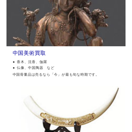
中国美術買取
香木、沈香、伽羅
仏像、中国陶器 など
中国骨董品は売るなら「今」が最も旬な時期です。