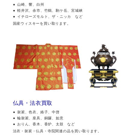
山崎、響、白州
軽井沢、余市、竹鶴、駒ケ岳、宮城峡
イチローズモルト、ザ・ニッカ など
国産ウィスキーを買い取ります。
仏具・法衣買取
袈裟、色衣、絡子、中啓
輪袈裟、座具、銅鑼、如意
おりん、香木、香炉、太鼓 など
法衣・袈裟・仏具・寺院関連の品を買い取ります。