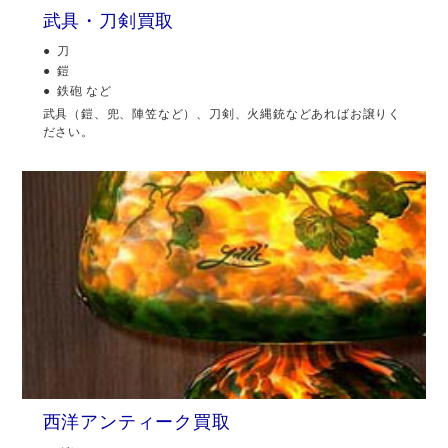
武具・刀剣買取
刀
鎧
鉄砲 など
武具（鎧、兜、陣笠など）、刀剣、火縄銃などあればお譲りく
ださい。
西洋アンティーク買取