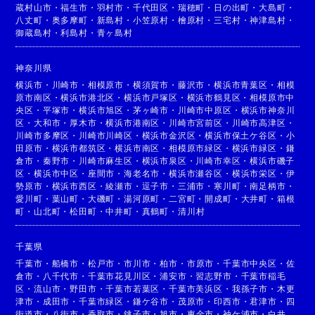
蔵村山市
・
福生市
・
羽村市
・
千代田区
・
瑞穂町
・
日の出町
・
大島町
・
八丈町
・
奥多摩町
・
新島村
・
小笠原村
・
檜原村
・
三宅村
・
神津島村
・
御蔵島村
・
利島村
・
青ヶ島村
神奈川県
横浜市
・
川崎市
・
相模原市
・
横須賀市
・
藤沢市
・
横浜市青葉区
・
相模
原市南区
・
横浜市港北区
・
横浜市戸塚区
・
横浜市鶴見区
・
相模原市中
央区
・
平塚市
・
横浜市旭区
・
茅ヶ崎市
・
川崎市中原区
・
横浜市神奈川
区
・
大和市
・
厚木市
・
横浜市港南区
・
川崎市宮前区
・
川崎市高津区
・
川崎市多摩区
・
川崎市川崎区
・
横浜市金沢区
・
横浜市保土ケ谷区
・
小
田原市
・
横浜市都筑区
・
横浜市南区
・
相模原市緑区
・
横浜市緑区
・
鎌
倉市
・
秦野市
・
川崎市麻生区
・
横浜市泉区
・
川崎市幸区
・
横浜市磯子
区
・
横浜市中区
・
座間市
・
海老名市
・
横浜市瀬谷区
・
横浜市栄区
・
伊
勢原市
・
横浜市西区
・
綾瀬市
・
逗子市
・
三浦市
・
寒川町
・
南足柄市
・
愛川町
・
葉山町
・
大磯町
・
湯河原町
・
二宮町
・
開成町
・
大井町
・
箱根
町
・
山北町
・
松田町
・
中井町
・
真鶴町
・
清川村
千葉県
千葉市
・
船橋市
・
松戸市
・
市川市
・
柏市
・
市原市
・
千葉市中央区
・
佐
倉市
・
八千代市
・
千葉市花見川区
・
浦安市
・
習志野市
・
千葉市稲毛
区
・
流山市
・
野田市
・
千葉市若葉区
・
千葉市美浜区
・
我孫子市
・
木更
津市
・
成田市
・
千葉市緑区
・
鎌ケ谷市
・
茂原市
・
印西市
・
君津市
・
四
街道市
・
八街市
・
香取市
・
銚子市
・
旭市
・
東金市
・
袖ケ浦市
・
白井