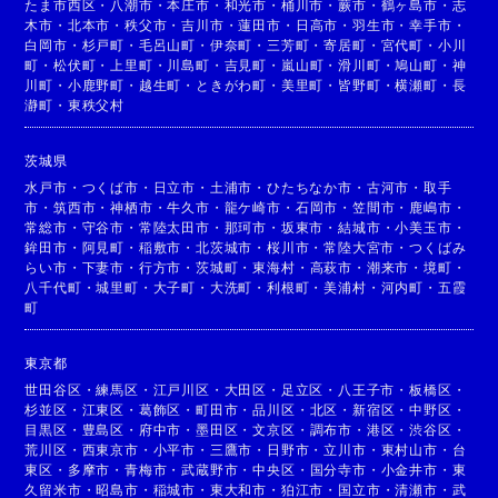
たま市西区
・
八潮市
・
本庄市
・
和光市
・
桶川市
・
蕨市
・
鶴ヶ島市
・
志
木市
・
北本市
・
秩父市
・
吉川市
・
蓮田市
・
日高市
・
羽生市
・
幸手市
・
白岡市
・
杉戸町
・
毛呂山町
・
伊奈町
・
三芳町
・
寄居町
・
宮代町
・
小川
町
・
松伏町
・
上里町
・
川島町
・
吉見町
・
嵐山町
・
滑川町
・
鳩山町
・
神
川町
・
小鹿野町
・
越生町
・
ときがわ町
・
美里町
・
皆野町
・
横瀬町
・
長
瀞町
・
東秩父村
茨城県
水戸市
・
つくば市
・
日立市
・
土浦市
・
ひたちなか市
・
古河市
・
取手
市
・
筑西市
・
神栖市
・
牛久市
・
龍ケ崎市
・
石岡市
・
笠間市
・
鹿嶋市
・
常総市
・
守谷市
・
常陸太田市
・
那珂市
・
坂東市
・
結城市
・
小美玉市
・
鉾田市
・
阿見町
・
稲敷市
・
北茨城市
・
桜川市
・
常陸大宮市
・
つくばみ
らい市
・
下妻市
・
行方市
・
茨城町
・
東海村
・
高萩市
・
潮来市
・
境町
・
八千代町
・
城里町
・
大子町
・
大洗町
・
利根町
・
美浦村
・
河内町
・
五霞
町
東京都
世田谷区
・
練馬区
・
江戸川区
・
大田区
・
足立区
・
八王子市
・
板橋区
・
杉並区
・
江東区
・
葛飾区
・
町田市
・
品川区
・
北区
・
新宿区
・
中野区
・
目黒区
・
豊島区
・
府中市
・
墨田区
・
文京区
・
調布市
・
港区
・
渋谷区
・
荒川区
・
西東京市
・
小平市
・
三鷹市
・
日野市
・
立川市
・
東村山市
・
台
東区
・
多摩市
・
青梅市
・
武蔵野市
・
中央区
・
国分寺市
・
小金井市
・
東
久留米市
・
昭島市
・
稲城市
・
東大和市
・
狛江市
・
国立市
・
清瀬市
・
武