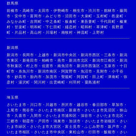
群馬県
前橋市
・
高崎市
・
太田市
・
伊勢崎市
・
桐生市
・
渋川市
・
館林市
・
藤岡
市
・
安中市
・
富岡市
・
みどり市
・
沼田市
・
大泉町
・
玉村町
・
邑楽町
・
みなかみ町
・
吉岡町
・
中之条町
・
板倉町
・
東吾妻町
・
千代田町
・
榛東
村
・
甘楽町
・
明和町
・
下仁田町
・
嬬恋村
・
昭和村
・
草津町
・
長野原
町
・
片品村
・
高山村
・
川場村
・
南牧村
・
神流町
・
上野村
新潟県
新潟市
・
長岡市
・
上越市
・
新潟市中央区
・
新潟市西区
・
三条市
・
新潟
市東区
・
新発田市
・
柏崎市
・
燕市
・
新潟市北区
・
新潟市江南区
・
新潟
市秋葉区
・
村上市
・
佐渡市
・
南魚沼市
・
新潟市西蒲区
・
五泉市
・
十日
町市
・
糸魚川市
・
新潟市南区
・
阿賀野市
・
魚沼市
・
見附市
・
小千谷
市
・
妙高市
・
胎内市
・
加茂市
・
聖籠町
・
阿賀町
・
田上町
・
津南町
・
弥
彦村
・
湯沢町
・
関川村
・
出雲崎町
・
刈羽村
・
粟島浦村
埼玉県
さいたま市
・
川口市
・
川越市
・
所沢市
・
越谷市
・
春日部市
・
草加市
・
上尾市
・
熊谷市
・
さいたま市南区
・
新座市
・
さいたま市見沼区
・
狭山
市
・
久喜市
・
入間市
・
さいたま市浦和区
・
深谷市
・
さいたま市北区
・
三郷市
・
朝霞市
・
戸田市
・
鴻巣市
・
加須市
・
さいたま市岩槻区
・
さい
たま市緑区
・
さいたま市大宮区
・
富士見市
・
ふじみ野市
・
坂戸市
・
さ
いたま市桜区
・
さいたま市中央区
・
東松山市
・
行田市
・
飯能市
・
さい