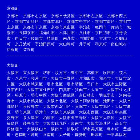
京都府
京都市
・
京都市右京区
・
京都市伏見区
・
京都市左京区
・
京都市西京
区
・
京都市山科区
・
京都市北区
・
京都市中京区
・
京都市南区
・
京都市
上京区
・
京都市下京区
・
京都市東山区
・
宇治市
・
亀岡市
・
舞鶴市
・
城
陽市
・
長岡京市
・
福知山市
・
木津川市
・
八幡市
・
京田辺市
・
京丹後
市
・
向日市
・
綾部市
・
精華町
・
南丹市
・
与謝野町
・
宮津市
・
久御山
町
・
京丹波町
・
宇治田原町
・
大山崎町
・
井手町
・
和束町
・
南山城村
・
伊根町
・
笠置町
大阪府
大阪市
・
東大阪市
・
堺市
・
枚方市
・
豊中市
・
高槻市
・
吹田市
・
茨木
市
・
八尾市
・
寝屋川市
・
大阪市平野区
・
岸和田市
・
和泉市
・
大阪市淀
川区
・
大阪市城東区
・
堺市北区
・
堺市堺区
・
守口市
・
大阪市生野区
・
堺市西区
・
大阪市東住吉区
・
門真市
・
箕面市
・
大東市
・
大阪市住之江
区
・
松原市
・
堺市中区
・
大阪市西成区
・
富田林市
・
羽曳野市
・
河内長
野市
・
大阪市鶴見区
・
大阪市北区
・
大阪市阿倍野区
・
池田市
・
大阪市
都島区
・
泉佐野市
・
大阪市西淀川区
・
貝塚市
・
大阪市旭区
・
大阪市港
区
・
堺市東区
・
摂津市
・
大阪市東成区
・
大阪市西区
・
大阪市中央区
・
交野市
・
泉大津市
・
柏原市
・
大阪市天王寺区
・
大阪市大正区
・
大阪市
福島区
・
藤井寺市
・
大阪市此花区
・
泉南市
・
大阪市浪速区
・
高石市
・
四條畷市
・
大阪狭山市
・
阪南市
・
熊取町
・
堺市美原区
・
島本町
・
豊能
町
・
忠岡町
・
岬町
・
河南町
・
太子町
・
能勢町
・
田尻町
・
千早赤阪村