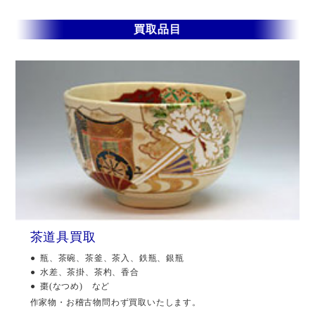
買取品目
茶道具買取
瓶、茶碗、茶釜、茶入、鉄瓶、銀瓶
水差、茶掛、茶杓、香合
棗(なつめ) など
作家物・お稽古物問わず買取いたします。