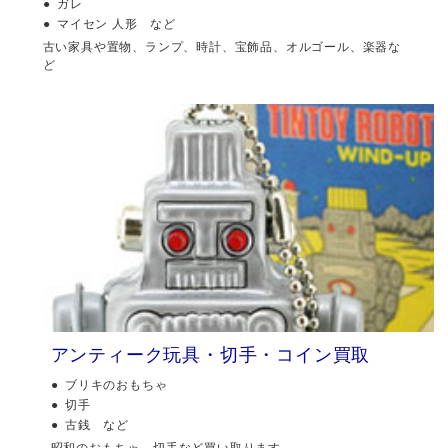
ガレ
マイセン 人形 など
古い家具や置物、ランプ、時計、宝飾品、オルゴール、楽器な
ど
アンティーク玩具・切手・コイン買取
ブリキのおもちゃ
切手
古銭 など
昭和のおもちゃ、切手など買い取ります。