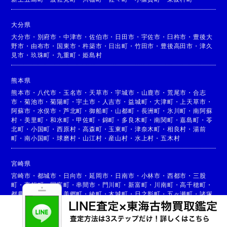
大分県
大分市
・
別府市
・
中津市
・
佐伯市
・
日田市
・
宇佐市
・
臼杵市
・
豊後大
野市
・
由布市
・
国東市
・
杵築市
・
日出町
・
竹田市
・
豊後高田市
・
津久
見市
・
玖珠町
・
九重町
・
姫島村
熊本県
熊本市
・
八代市
・
玉名市
・
天草市
・
宇城市
・
山鹿市
・
荒尾市
・
合志
市
・
菊池市
・
菊陽町
・
宇土市
・
人吉市
・
益城町
・
大津町
・
上天草市
・
阿蘇市
・
水俣市
・
芦北町
・
御船町
・
山都町
・
長洲町
・
氷川町
・
南阿蘇
村
・
美里町
・
和水町
・
甲佐町
・
錦町
・
多良木町
・
南関町
・
嘉島町
・
苓
北町
・
小国町
・
西原村
・
高森町
・
玉東町
・
津奈木町
・
相良村
・
湯前
町
・
南小国町
・
球磨村
・
山江村
・
産山村
・
水上村
・
五木村
宮崎県
宮崎市
・
都城市
・
日向市
・
延岡市
・
日南市
・
小林市
・
西都市
・
三股
町
・
高鍋町
・
国富町
・
串間市
・
門川町
・
新富町
・
川南町
・
高千穂町
・
都農町
・
高原町
・
美郷町
・
綾町
・
木城町
・
日之影町
・
五ヶ瀬町
・
諸塚
村
・
椎葉村
・
西米良村