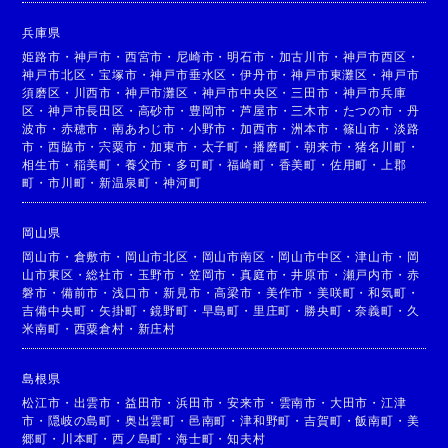
兵庫県
姫路市
・
神戸市
・
西宮市
・
尼崎市
・
明石市
・
加古川市
・
神戸市西区
・
神戸市北区
・
宝塚市
・
神戸市垂水区
・
伊丹市
・
神戸市東灘区
・
神戸市
須磨区
・
川西市
・
神戸市灘区
・
神戸市中央区
・
三田市
・
神戸市兵庫
区
・
神戸市長田区
・
高砂市
・
豊岡市
・
芦屋市
・
三木市
・
たつの市
・
丹
波市
・
赤穂市
・
南あわじ市
・
小野市
・
加西市
・
洲本市
・
篠山市
・
淡路
市
・
西脇市
・
宍粟市
・
加東市
・
太子町
・
播磨町
・
朝来市
・
猪名川町
・
相生市
・
稲美町
・
養父市
・
多可町
・
福崎町
・
香美町
・
佐用町
・
上郡
町
・
市川町
・
新温泉町
・
神河町
岡山県
岡山市
・
倉敷市
・
岡山市北区
・
岡山市南区
・
岡山市中区
・
津山市
・
岡
山市東区
・
総社市
・
玉野市
・
笠岡市
・
真庭市
・
井原市
・
瀬戸内市
・
赤
磐市
・
備前市
・
浅口市
・
新見市
・
高梁市
・
美作市
・
美咲町
・
和気町
・
吉備中央町
・
矢掛町
・
鏡野町
・
早島町
・
里庄町
・
勝央町
・
奈義町
・
久
米南町
・
西粟倉村
・
新庄村
島根県
松江市
・
出雲市
・
益田市
・
浜田市
・
安来市
・
雲南市
・
大田市
・
江津
市
・
隠岐の島町
・
奥出雲町
・
邑南町
・
津和野町
・
吉賀町
・
飯南町
・
美
郷町
・
川本町
・
西ノ島町
・
海士町
・
知夫村