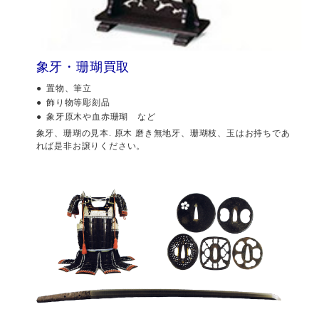
象牙・珊瑚買取
置物、筆立
飾り物等彫刻品
象牙原木や血赤珊瑚 など
象牙、珊瑚の見本. 原木 磨き無地牙、珊瑚枝、玉はお持ちであ
れば是非お譲りください。