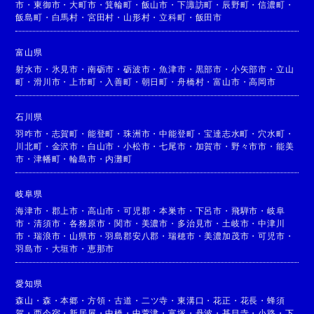
市
・
東御市
・
大町市
・
箕輪町
・
飯山市
・
下諏訪町
・
辰野町
・
信濃町
・
飯島町
・
白馬村
・
宮田村
・
山形村
・
立科町
・
飯田市
富山県
射水市
・
氷見市
・
南砺市
・
砺波市
・
魚津市
・
黒部市
・
小矢部市
・
立山
町
・
滑川市
・
上市町
・
入善町
・
朝日町
・
舟橋村
・
富山市
・
高岡市
石川県
羽咋市
・
志賀町
・
能登町
・
珠洲市
・
中能登町
・
宝達志水町
・
穴水町
・
川北町
・
金沢市
・
白山市
・
小松市
・
七尾市
・
加賀市
・
野々市市
・
能美
市
・
津幡町
・
輪島市
・
内灘町
岐阜県
海津市
・
郡上市
・
高山市
・
可児郡
・
本巣市
・
下呂市
・
飛騨市
・
岐阜
市
・
清須市
・
各務原市
・
関市
・
美濃市
・
多治見市
・
土岐市
・
中津川
市
・
瑞浪市
・
山県市
・
羽島郡安八郡
・
瑞穂市
・
美濃加茂市
・
可児市
・
羽島市
・
大垣市
・
恵那市
愛知県
森山
・
森
・
本郷
・
方領
・
古道
・
二ツ寺
・
東溝口
・
花正
・
花長
・
蜂須
賀
・
西今宿
・
新居屋
・
中橋
・
中萱津
・
富塚
・
丹波
・
甚目寺
・
小路
・
下