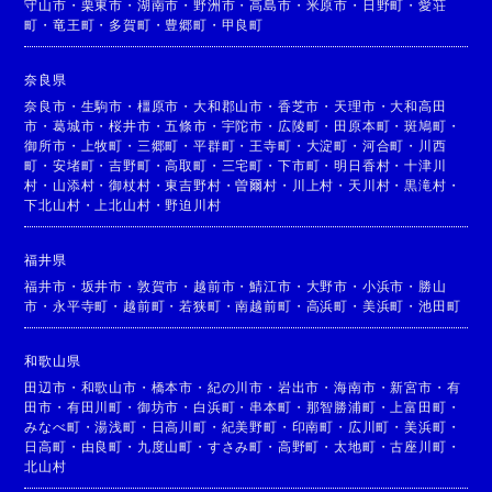
守山市
・
栗東市
・
湖南市
・
野洲市
・
高島市
・
米原市
・
日野町
・
愛荘
町
・
竜王町
・
多賀町
・
豊郷町
・
甲良町
奈良県
奈良市
・
生駒市
・
橿原市
・
大和郡山市
・
香芝市
・
天理市
・
大和高田
市
・
葛城市
・
桜井市
・
五條市
・
宇陀市
・
広陵町
・
田原本町
・
斑鳩町
・
御所市
・
上牧町
・
三郷町
・
平群町
・
王寺町
・
大淀町
・
河合町
・
川西
町
・
安堵町
・
吉野町
・
高取町
・
三宅町
・
下市町
・
明日香村
・
十津川
村
・
山添村
・
御杖村
・
東吉野村
・
曽爾村
・
川上村
・
天川村
・
黒滝村
・
下北山村
・
上北山村
・
野迫川村
福井県
福井市
・
坂井市
・
敦賀市
・
越前市
・
鯖江市
・
大野市
・
小浜市
・
勝山
市
・
永平寺町
・
越前町
・
若狭町
・
南越前町
・
高浜町
・
美浜町
・
池田町
和歌山県
田辺市
・
和歌山市
・
橋本市
・
紀の川市
・
岩出市
・
海南市
・
新宮市
・
有
田市
・
有田川町
・
御坊市
・
白浜町
・
串本町
・
那智勝浦町
・
上富田町
・
みなべ町
・
湯浅町
・
日高川町
・
紀美野町
・
印南町
・
広川町
・
美浜町
・
日高町
・
由良町
・
九度山町
・
すさみ町
・
高野町
・
太地町
・
古座川町
・
北山村