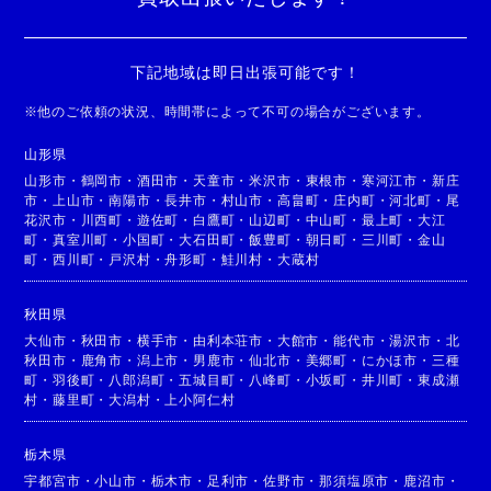
下記地域は即日出張可能です！
※
他のご依頼の状況、時間帯によって不可の場合がございます。
山形県
山形市
・
鶴岡市
・
酒田市
・
天童市
・
米沢市
・
東根市
・
寒河江市
・
新庄
市
・
上山市
・
南陽市
・
長井市
・
村山市
・
高畠町
・
庄内町
・
河北町
・
尾
花沢市
・
川西町
・
遊佐町
・
白鷹町
・
山辺町
・
中山町
・
最上町
・
大江
町
・
真室川町
・
小国町
・
大石田町
・
飯豊町
・
朝日町
・
三川町
・
金山
町
・
西川町
・
戸沢村
・
舟形町
・
鮭川村
・
大蔵村
秋田県
大仙市
・
秋田市
・
横手市
・
由利本荘市
・
大館市
・
能代市
・
湯沢市
・
北
秋田市
・
鹿角市
・
潟上市
・
男鹿市
・
仙北市
・
美郷町
・
にかほ市
・
三種
町
・
羽後町
・
八郎潟町
・
五城目町
・
八峰町
・
小坂町
・
井川町
・
東成瀬
村
・
藤里町
・
大潟村
・
上小阿仁村
栃木県
宇都宮市
・
小山市
・
栃木市
・
足利市
・
佐野市
・
那須塩原市
・
鹿沼市
・