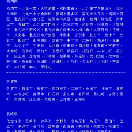
福岡県
福岡市
・
北九州市
・
久留米市
・
福岡市東区
・
北九州市八幡西区
・
福岡
市南区
・
北九州市小倉南区
・
福岡市博多区
・
福岡市早良区
・
福岡市西
区
・
北九州市小倉北区
・
福岡市中央区
・
飯塚市
・
福岡市城南区
・
大牟
田市
・
春日市
・
北九州市門司区
・
筑紫野市
・
糸島市
・
宗像市
・
大野城
市
・
北九州市若松区
・
北九州市八幡東区
・
柳川市
・
太宰府市
・
行橋
市
・
八女市
・
北九州市戸畑区
・
小郡市
・
古賀市
・
直方市
・
福津市
・
朝
倉市
・
田川市
・
那珂川町
・
筑後市
・
中間市
・
志免町
・
粕屋町
・
嘉麻
市
・
みやま市
・
宇美町
・
大川市
・
苅田町
・
岡垣町
・
篠栗町
・
宮若市
・
水巻町
・
筑前町
・
豊前市
・
須恵町
・
新宮町
・
福智町
・
みやこ町
・
広川
町
・
築上町
・
遠賀町
・
川崎町
・
鞍手町
・
芦屋町
・
大刀洗町
・
大木町
・
桂川町
・
香春町
・
添田町
・
糸田町
・
小竹町
・
久山町
・
上毛町
・
吉富
町
・
大任町
・
赤村
・
東峰村
佐賀県
佐賀市
・
唐津市
・
鳥栖市
・
伊万里市
・
武雄市
・
小城市
・
神埼市
・
鹿島
市
・
みやき町
・
嬉野市
・
白石町
・
多久市
・
有田町
・
基山町
・
吉野ヶ里
町
・
太良町
・
江北町
・
大町町
・
上峰町
・
玄海町
長崎県
佐世保市
・
長崎市
・
諫早市
・
大村市
・
南島原市
・
島原市
・
雲仙市
・
五
島市
・
平戸市
・
長与町
・
対馬市
・
西海市
・
時津町
・
壱岐市
・
松浦市
・
新上五島町
・
波佐見町
・
川棚町
・
佐々町
・
小値賀町
・
東彼杵町