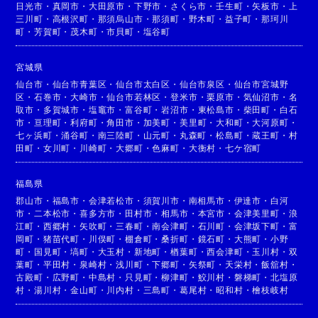
日光市
・
真岡市
・
大田原市
・
下野市
・
さくら市
・
壬生町
・
矢板市
・
上
三川町
・
高根沢町
・
那須烏山市
・
那須町
・
野木町
・
益子町
・
那珂川
町
・
芳賀町
・
茂木町
・
市貝町
・
塩谷町
宮城県
仙台市
・
仙台市青葉区
・
仙台市太白区
・
仙台市泉区
・
仙台市宮城野
区
・
石巻市
・
大崎市
・
仙台市若林区
・
登米市
・
栗原市
・
気仙沼市
・
名
取市
・
多賀城市
・
塩竈市
・
富谷町
・
岩沼市
・
東松島市
・
柴田町
・
白石
市
・
亘理町
・
利府町
・
角田市
・
加美町
・
美里町
・
大和町
・
大河原町
・
七ヶ浜町
・
涌谷町
・
南三陸町
・
山元町
・
丸森町
・
松島町
・
蔵王町
・
村
田町
・
女川町
・
川崎町
・
大郷町
・
色麻町
・
大衡村
・
七ケ宿町
福島県
郡山市
・
福島市
・
会津若松市
・
須賀川市
・
南相馬市
・
伊達市
・
白河
市
・
二本松市
・
喜多方市
・
田村市
・
相馬市
・
本宮市
・
会津美里町
・
浪
江町
・
西郷村
・
矢吹町
・
三春町
・
南会津町
・
石川町
・
会津坂下町
・
富
岡町
・
猪苗代町
・
川俣町
・
棚倉町
・
桑折町
・
鏡石町
・
大熊町
・
小野
町
・
国見町
・
塙町
・
大玉村
・
新地町
・
楢葉町
・
西会津町
・
玉川村
・
双
葉町
・
平田村
・
泉崎村
・
浅川町
・
下郷町
・
矢祭町
・
天栄村
・
飯舘村
・
古殿町
・
広野町
・
中島村
・
只見町
・
柳津町
・
鮫川村
・
磐梯町
・
北塩原
村
・
湯川村
・
金山町
・
川内村
・
三島町
・
葛尾村
・
昭和村
・
檜枝岐村