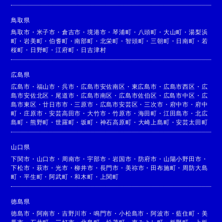
鳥取県
鳥取市
・
米子市
・
倉吉市
・
境港市
・
琴浦町
・
八頭町
・
大山町
・
湯梨浜
町
・
岩美町
・
伯耆町
・
南部町
・
北栄町
・
智頭町
・
三朝町
・
日南町
・
若
桜町
・
日野町
・
江府町
・
日吉津村
広島県
広島市
・
福山市
・
呉市
・
広島市安佐南区
・
東広島市
・
広島市西区
・
広
島市安佐北区
・
尾道市
・
広島市南区
・
広島市佐伯区
・
広島市中区
・
広
島市東区
・
廿日市市
・
三原市
・
広島市安芸区
・
三次市
・
府中市
・
府中
町
・
庄原市
・
安芸高田市
・
大竹市
・
竹原市
・
海田町
・
江田島市
・
北広
島町
・
熊野町
・
世羅町
・
坂町
・
神石高原町
・
大崎上島町
・
安芸太田町
山口県
下関市
・
山口市
・
周南市
・
宇部市
・
岩国市
・
防府市
・
山陽小野田市
・
下松市
・
萩市
・
光市
・
柳井市
・
長門市
・
美祢市
・
田布施町
・
周防大島
町
・
平生町
・
阿武町
・
和木町
・
上関町
徳島県
徳島市
・
阿南市
・
吉野川市
・
鳴門市
・
小松島市
・
阿波市
・
藍住町
・
美