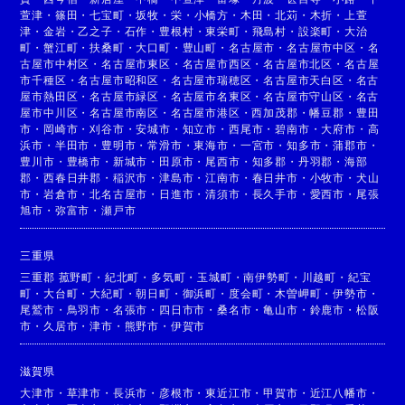
萱津
・
篠田
・
七宝町
・
坂牧
・
栄
・
小橋方
・
木田
・
北苅
・
木折
・
上萱
津
・
金岩
・
乙之子
・
石作
・
豊根村
・
東栄町
・
飛島村
・
設楽町
・
大治
町
・
蟹江町
・
扶桑町
・
大口町
・
豊山町
・
名古屋市
・
名古屋市中区
・
名
古屋市中村区
・
名古屋市東区
・
名古屋市西区
・
名古屋市北区
・
名古屋
市千種区
・
名古屋市昭和区
・
名古屋市瑞穂区
・
名古屋市天白区
・
名古
屋市熱田区
・
名古屋市緑区
・
名古屋市名東区
・
名古屋市守山区
・
名古
屋市中川区
・
名古屋市南区
・
名古屋市港区
・
西加茂郡
・
幡豆郡
・
豊田
市
・
岡崎市
・
刈谷市
・
安城市
・
知立市
・
西尾市
・
碧南市
・
大府市
・
高
浜市
・
半田市
・
豊明市
・
常滑市
・
東海市
・
一宮市
・
知多市
・
蒲郡市
・
豊川市
・
豊橋市
・
新城市
・
田原市
・
尾西市
・
知多郡
・
丹羽郡
・
海部
郡
・
西春日井郡
・
稲沢市
・
津島市
・
江南市
・
春日井市
・
小牧市
・
犬山
市
・
岩倉市
・
北名古屋市
・
日進市
・
清須市
・
長久手市
・
愛西市
・
尾張
旭市
・
弥富市
・
瀬戸市
三重県
三重郡 菰野町
・
紀北町
・
多気町
・
玉城町
・
南伊勢町
・
川越町
・
紀宝
町
・
大台町
・
大紀町
・
朝日町
・
御浜町
・
度会町
・
木曽岬町
・
伊勢市
・
尾鷲市
・
鳥羽市
・
名張市
・
四日市市
・
桑名市
・
亀山市
・
鈴鹿市
・
松阪
市
・
久居市
・
津市
・
熊野市
・
伊賀市
滋賀県
大津市
・
草津市
・
長浜市
・
彦根市
・
東近江市
・
甲賀市
・
近江八幡市
・