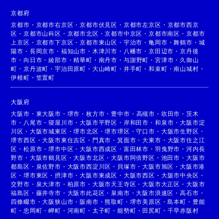
京都府
京都市
・
京都市右京区
・
京都市伏見区
・
京都市左京区
・
京都市西京
区
・
京都市山科区
・
京都市北区
・
京都市中京区
・
京都市南区
・
京都市
上京区
・
京都市下京区
・
京都市東山区
・
宇治市
・
亀岡市
・
舞鶴市
・
城
陽市
・
長岡京市
・
福知山市
・
木津川市
・
八幡市
・
京田辺市
・
京丹後
市
・
向日市
・
綾部市
・
精華町
・
南丹市
・
与謝野町
・
宮津市
・
久御山
町
・
京丹波町
・
宇治田原町
・
大山崎町
・
井手町
・
和束町
・
南山城村
・
伊根町
・
笠置町
大阪府
大阪市
・
東大阪市
・
堺市
・
枚方市
・
豊中市
・
高槻市
・
吹田市
・
茨木
市
・
八尾市
・
寝屋川市
・
大阪市平野区
・
岸和田市
・
和泉市
・
大阪市淀
川区
・
大阪市城東区
・
堺市北区
・
堺市堺区
・
守口市
・
大阪市生野区
・
堺市西区
・
大阪市東住吉区
・
門真市
・
箕面市
・
大東市
・
大阪市住之江
区
・
松原市
・
堺市中区
・
大阪市西成区
・
富田林市
・
羽曳野市
・
河内長
野市
・
大阪市鶴見区
・
大阪市北区
・
大阪市阿倍野区
・
池田市
・
大阪市
都島区
・
泉佐野市
・
大阪市西淀川区
・
貝塚市
・
大阪市旭区
・
大阪市港
区
・
堺市東区
・
摂津市
・
大阪市東成区
・
大阪市西区
・
大阪市中央区
・
交野市
・
泉大津市
・
柏原市
・
大阪市天王寺区
・
大阪市大正区
・
大阪市
福島区
・
藤井寺市
・
大阪市此花区
・
泉南市
・
大阪市浪速区
・
高石市
・
四條畷市
・
大阪狭山市
・
阪南市
・
熊取町
・
堺市美原区
・
島本町
・
豊能
町
・
忠岡町
・
岬町
・
河南町
・
太子町
・
能勢町
・
田尻町
・
千早赤阪村