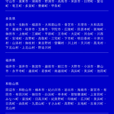
守山市
・
栗東市
・
湖南市
・
野洲市
・
高島市
・
米原市
・
日野町
・
愛荘
町
・
竜王町
・
多賀町
・
豊郷町
・
甲良町
奈良県
奈良市
・
生駒市
・
橿原市
・
大和郡山市
・
香芝市
・
天理市
・
大和高田
市
・
葛城市
・
桜井市
・
五條市
・
宇陀市
・
広陵町
・
田原本町
・
斑鳩町
・
御所市
・
上牧町
・
三郷町
・
平群町
・
王寺町
・
大淀町
・
河合町
・
川西
町
・
安堵町
・
吉野町
・
高取町
・
三宅町
・
下市町
・
明日香村
・
十津川
村
・
山添村
・
御杖村
・
東吉野村
・
曽爾村
・
川上村
・
天川村
・
黒滝村
・
下北山村
・
上北山村
・
野迫川村
福井県
福井市
・
坂井市
・
敦賀市
・
越前市
・
鯖江市
・
大野市
・
小浜市
・
勝山
市
・
永平寺町
・
越前町
・
若狭町
・
南越前町
・
高浜町
・
美浜町
・
池田町
和歌山県
田辺市
・
和歌山市
・
橋本市
・
紀の川市
・
岩出市
・
海南市
・
新宮市
・
有
田市
・
有田川町
・
御坊市
・
白浜町
・
串本町
・
那智勝浦町
・
上富田町
・
みなべ町
・
湯浅町
・
日高川町
・
紀美野町
・
印南町
・
広川町
・
美浜町
・
日高町
・
由良町
・
九度山町
・
すさみ町
・
高野町
・
太地町
・
古座川町
・
北山村