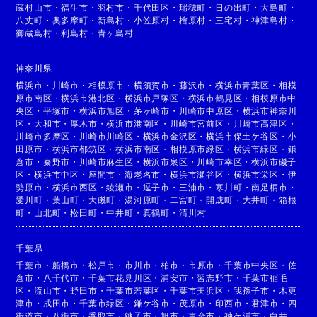
蔵村山市
・
福生市
・
羽村市
・
千代田区
・
瑞穂町
・
日の出町
・
大島町
・
八丈町
・
奥多摩町
・
新島村
・
小笠原村
・
檜原村
・
三宅村
・
神津島村
・
御蔵島村
・
利島村
・
青ヶ島村
神奈川県
横浜市
・
川崎市
・
相模原市
・
横須賀市
・
藤沢市
・
横浜市青葉区
・
相模
原市南区
・
横浜市港北区
・
横浜市戸塚区
・
横浜市鶴見区
・
相模原市中
央区
・
平塚市
・
横浜市旭区
・
茅ヶ崎市
・
川崎市中原区
・
横浜市神奈川
区
・
大和市
・
厚木市
・
横浜市港南区
・
川崎市宮前区
・
川崎市高津区
・
川崎市多摩区
・
川崎市川崎区
・
横浜市金沢区
・
横浜市保土ケ谷区
・
小
田原市
・
横浜市都筑区
・
横浜市南区
・
相模原市緑区
・
横浜市緑区
・
鎌
倉市
・
秦野市
・
川崎市麻生区
・
横浜市泉区
・
川崎市幸区
・
横浜市磯子
区
・
横浜市中区
・
座間市
・
海老名市
・
横浜市瀬谷区
・
横浜市栄区
・
伊
勢原市
・
横浜市西区
・
綾瀬市
・
逗子市
・
三浦市
・
寒川町
・
南足柄市
・
愛川町
・
葉山町
・
大磯町
・
湯河原町
・
二宮町
・
開成町
・
大井町
・
箱根
町
・
山北町
・
松田町
・
中井町
・
真鶴町
・
清川村
千葉県
千葉市
・
船橋市
・
松戸市
・
市川市
・
柏市
・
市原市
・
千葉市中央区
・
佐
倉市
・
八千代市
・
千葉市花見川区
・
浦安市
・
習志野市
・
千葉市稲毛
区
・
流山市
・
野田市
・
千葉市若葉区
・
千葉市美浜区
・
我孫子市
・
木更
津市
・
成田市
・
千葉市緑区
・
鎌ケ谷市
・
茂原市
・
印西市
・
君津市
・
四
街道市
・
八街市
・
香取市
・
銚子市
・
旭市
・
東金市
・
袖ケ浦市
・
白井