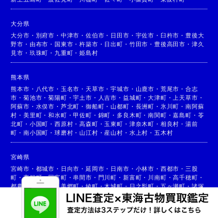
大分県
大分市
・
別府市
・
中津市
・
佐伯市
・
日田市
・
宇佐市
・
臼杵市
・
豊後大
野市
・
由布市
・
国東市
・
杵築市
・
日出町
・
竹田市
・
豊後高田市
・
津久
見市
・
玖珠町
・
九重町
・
姫島村
熊本県
熊本市
・
八代市
・
玉名市
・
天草市
・
宇城市
・
山鹿市
・
荒尾市
・
合志
市
・
菊池市
・
菊陽町
・
宇土市
・
人吉市
・
益城町
・
大津町
・
上天草市
・
阿蘇市
・
水俣市
・
芦北町
・
御船町
・
山都町
・
長洲町
・
氷川町
・
南阿蘇
村
・
美里町
・
和水町
・
甲佐町
・
錦町
・
多良木町
・
南関町
・
嘉島町
・
苓
北町
・
小国町
・
西原村
・
高森町
・
玉東町
・
津奈木町
・
相良村
・
湯前
町
・
南小国町
・
球磨村
・
山江村
・
産山村
・
水上村
・
五木村
宮崎県
宮崎市
・
都城市
・
日向市
・
延岡市
・
日南市
・
小林市
・
西都市
・
三股
町
・
高鍋町
・
国富町
・
串間市
・
門川町
・
新富町
・
川南町
・
高千穂町
・
都農町
・
高原町
・
美郷町
・
綾町
・
木城町
・
日之影町
・
五ヶ瀬町
・
諸塚
村
・
椎葉村
・
西米良村