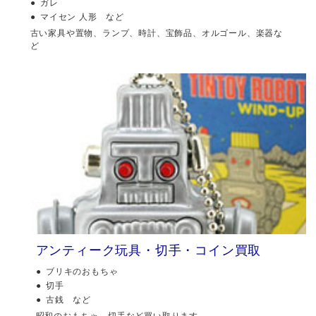
ガレ
マイセン 人形 など
古い家具や置物、ランプ、時計、宝飾品、オルゴール、楽器な
ど
アンティーク玩具・切手・コイン買取
ブリキのおもちゃ
切手
古銭 など
昭和のおもちゃ、切手など買い取ります。