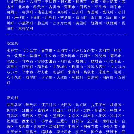
たま市西区
・
八潮市
・
本庄市
・
和光市
・
桶川市
・
蕨市
・
鶴ヶ島市
・
志
木市
・
北本市
・
秩父市
・
吉川市
・
蓮田市
・
日高市
・
羽生市
・
幸手市
・
白岡市
・
杉戸町
・
毛呂山町
・
伊奈町
・
三芳町
・
寄居町
・
宮代町
・
小川
町
・
松伏町
・
上里町
・
川島町
・
吉見町
・
嵐山町
・
滑川町
・
鳩山町
・
神
川町
・
小鹿野町
・
越生町
・
ときがわ町
・
美里町
・
皆野町
・
横瀬町
・
長
瀞町
・
東秩父村
茨城県
水戸市
・
つくば市
・
日立市
・
土浦市
・
ひたちなか市
・
古河市
・
取手
市
・
筑西市
・
神栖市
・
牛久市
・
龍ケ崎市
・
石岡市
・
笠間市
・
鹿嶋市
・
常総市
・
守谷市
・
常陸太田市
・
那珂市
・
坂東市
・
結城市
・
小美玉市
・
鉾田市
・
阿見町
・
稲敷市
・
北茨城市
・
桜川市
・
常陸大宮市
・
つくばみ
らい市
・
下妻市
・
行方市
・
茨城町
・
東海村
・
高萩市
・
潮来市
・
境町
・
八千代町
・
城里町
・
大子町
・
大洗町
・
利根町
・
美浦村
・
河内町
・
五霞
町
東京都
世田谷区
・
練馬区
・
江戸川区
・
大田区
・
足立区
・
八王子市
・
板橋区
・
杉並区
・
江東区
・
葛飾区
・
町田市
・
品川区
・
北区
・
新宿区
・
中野区
・
目黒区
・
豊島区
・
府中市
・
墨田区
・
文京区
・
調布市
・
港区
・
渋谷区
・
荒川区
・
西東京市
・
小平市
・
三鷹市
・
日野市
・
立川市
・
東村山市
・
台
東区
・
多摩市
・
青梅市
・
武蔵野市
・
中央区
・
国分寺市
・
小金井市
・
東
久留米市
・
昭島市
・
稲城市
・
東大和市
・
狛江市
・
国立市
・
清瀬市
・
武