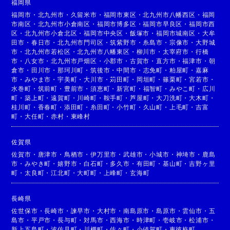
福岡県
福岡市
・
北九州市
・
久留米市
・
福岡市東区
・
北九州市八幡西区
・
福岡
市南区
・
北九州市小倉南区
・
福岡市博多区
・
福岡市早良区
・
福岡市西
区
・
北九州市小倉北区
・
福岡市中央区
・
飯塚市
・
福岡市城南区
・
大牟
田市
・
春日市
・
北九州市門司区
・
筑紫野市
・
糸島市
・
宗像市
・
大野城
市
・
北九州市若松区
・
北九州市八幡東区
・
柳川市
・
太宰府市
・
行橋
市
・
八女市
・
北九州市戸畑区
・
小郡市
・
古賀市
・
直方市
・
福津市
・
朝
倉市
・
田川市
・
那珂川町
・
筑後市
・
中間市
・
志免町
・
粕屋町
・
嘉麻
市
・
みやま市
・
宇美町
・
大川市
・
苅田町
・
岡垣町
・
篠栗町
・
宮若市
・
水巻町
・
筑前町
・
豊前市
・
須恵町
・
新宮町
・
福智町
・
みやこ町
・
広川
町
・
築上町
・
遠賀町
・
川崎町
・
鞍手町
・
芦屋町
・
大刀洗町
・
大木町
・
桂川町
・
香春町
・
添田町
・
糸田町
・
小竹町
・
久山町
・
上毛町
・
吉富
町
・
大任町
・
赤村
・
東峰村
佐賀県
佐賀市
・
唐津市
・
鳥栖市
・
伊万里市
・
武雄市
・
小城市
・
神埼市
・
鹿島
市
・
みやき町
・
嬉野市
・
白石町
・
多久市
・
有田町
・
基山町
・
吉野ヶ里
町
・
太良町
・
江北町
・
大町町
・
上峰町
・
玄海町
長崎県
佐世保市
・
長崎市
・
諫早市
・
大村市
・
南島原市
・
島原市
・
雲仙市
・
五
島市
・
平戸市
・
長与町
・
対馬市
・
西海市
・
時津町
・
壱岐市
・
松浦市
・
新上五島町
・
波佐見町
・
川棚町
・
佐々町
・
小値賀町
・
東彼杵町