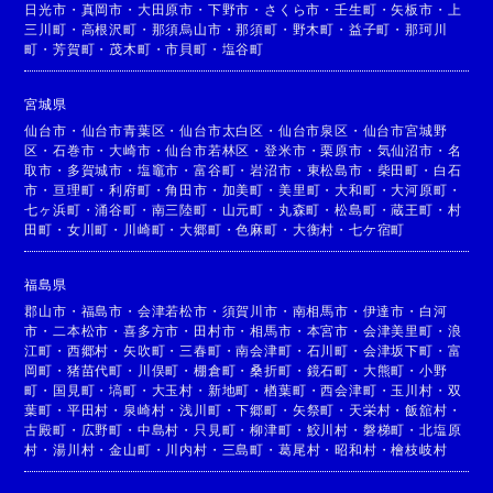
日光市
・
真岡市
・
大田原市
・
下野市
・
さくら市
・
壬生町
・
矢板市
・
上
三川町
・
高根沢町
・
那須烏山市
・
那須町
・
野木町
・
益子町
・
那珂川
町
・
芳賀町
・
茂木町
・
市貝町
・
塩谷町
宮城県
仙台市
・
仙台市青葉区
・
仙台市太白区
・
仙台市泉区
・
仙台市宮城野
区
・
石巻市
・
大崎市
・
仙台市若林区
・
登米市
・
栗原市
・
気仙沼市
・
名
取市
・
多賀城市
・
塩竈市
・
富谷町
・
岩沼市
・
東松島市
・
柴田町
・
白石
市
・
亘理町
・
利府町
・
角田市
・
加美町
・
美里町
・
大和町
・
大河原町
・
七ヶ浜町
・
涌谷町
・
南三陸町
・
山元町
・
丸森町
・
松島町
・
蔵王町
・
村
田町
・
女川町
・
川崎町
・
大郷町
・
色麻町
・
大衡村
・
七ケ宿町
福島県
郡山市
・
福島市
・
会津若松市
・
須賀川市
・
南相馬市
・
伊達市
・
白河
市
・
二本松市
・
喜多方市
・
田村市
・
相馬市
・
本宮市
・
会津美里町
・
浪
江町
・
西郷村
・
矢吹町
・
三春町
・
南会津町
・
石川町
・
会津坂下町
・
富
岡町
・
猪苗代町
・
川俣町
・
棚倉町
・
桑折町
・
鏡石町
・
大熊町
・
小野
町
・
国見町
・
塙町
・
大玉村
・
新地町
・
楢葉町
・
西会津町
・
玉川村
・
双
葉町
・
平田村
・
泉崎村
・
浅川町
・
下郷町
・
矢祭町
・
天栄村
・
飯舘村
・
古殿町
・
広野町
・
中島村
・
只見町
・
柳津町
・
鮫川村
・
磐梯町
・
北塩原
村
・
湯川村
・
金山町
・
川内村
・
三島町
・
葛尾村
・
昭和村
・
檜枝岐村