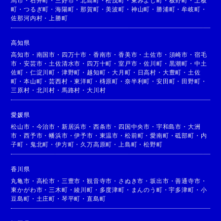
馬市
・
石井町
・
三好市
・
北島町
・
松茂町
・
東みよし町
・
板野町
・
上板
町
・
つるぎ町
・
海陽町
・
那賀町
・
美波町
・
神山町
・
勝浦町
・
牟岐町
・
佐那河内村
・
上勝町
高知県
高知市
・
南国市
・
四万十市
・
香南市
・
香美市
・
土佐市
・
須崎市
・
宿毛
市
・
安芸市
・
土佐清水市
・
四万十町
・
室戸市
・
佐川町
・
黒潮町
・
中土
佐町
・
仁淀川町
・
津野町
・
越知町
・
大月町
・
日高村
・
大豊町
・
土佐
町
・
本山町
・
芸西村
・
東洋町
・
梼原町
・
奈半利町
・
安田町
・
田野町
・
三原村
・
北川村
・
馬路村
・
大川村
愛媛県
松山市
・
今治市
・
新居浜市
・
西条市
・
四国中央市
・
宇和島市
・
大洲
市
・
西予市
・
幡浜市
・
伊予市
・
東温市
・
松前町
・
愛南町
・
砥部町
・
内
子町
・
鬼北町
・
伊方町
・
久万高原町
・
上島町
・
松野町
香川県
丸亀市
・
高松市
・
三豊市
・
観音寺市
・
さぬき市
・
坂出市
・
善通寺市
・
東かがわ市
・
三木町
・
綾川町
・
多度津町
・
まんのう町
・
宇多津町
・
小
豆島町
・
土庄町
・
琴平町
・
直島町