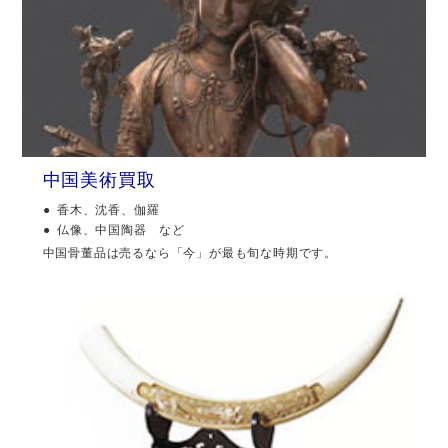
中国美術買取
香木、沈香、伽羅
仏像、中国陶器 など
中国骨董品は売るなら「今」が最も旬な時期です。