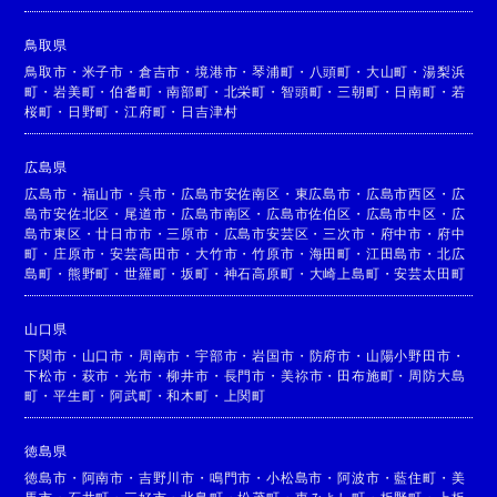
鳥取県
鳥取市
・
米子市
・
倉吉市
・
境港市
・
琴浦町
・
八頭町
・
大山町
・
湯梨浜
町
・
岩美町
・
伯耆町
・
南部町
・
北栄町
・
智頭町
・
三朝町
・
日南町
・
若
桜町
・
日野町
・
江府町
・
日吉津村
広島県
広島市
・
福山市
・
呉市
・
広島市安佐南区
・
東広島市
・
広島市西区
・
広
島市安佐北区
・
尾道市
・
広島市南区
・
広島市佐伯区
・
広島市中区
・
広
島市東区
・
廿日市市
・
三原市
・
広島市安芸区
・
三次市
・
府中市
・
府中
町
・
庄原市
・
安芸高田市
・
大竹市
・
竹原市
・
海田町
・
江田島市
・
北広
島町
・
熊野町
・
世羅町
・
坂町
・
神石高原町
・
大崎上島町
・
安芸太田町
山口県
下関市
・
山口市
・
周南市
・
宇部市
・
岩国市
・
防府市
・
山陽小野田市
・
下松市
・
萩市
・
光市
・
柳井市
・
長門市
・
美祢市
・
田布施町
・
周防大島
町
・
平生町
・
阿武町
・
和木町
・
上関町
徳島県
徳島市
・
阿南市
・
吉野川市
・
鳴門市
・
小松島市
・
阿波市
・
藍住町
・
美