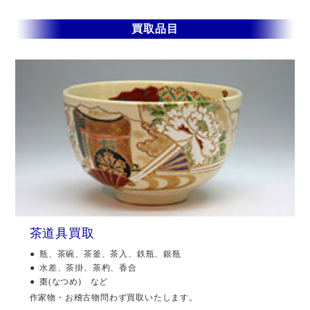
買取品目
茶道具買取
瓶、茶碗、茶釜、茶入、鉄瓶、銀瓶
水差、茶掛、茶杓、香合
棗(なつめ) など
作家物・お稽古物問わず買取いたします。