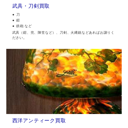
武具・刀剣買取
刀
鎧
鉄砲 など
武具（鎧、兜、陣笠など）、刀剣、火縄銃などあればお譲りく
ださい。
西洋アンティーク買取