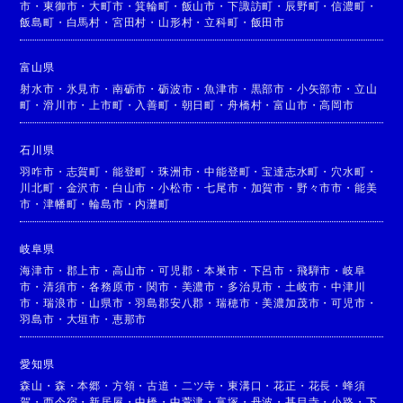
市
・
東御市
・
大町市
・
箕輪町
・
飯山市
・
下諏訪町
・
辰野町
・
信濃町
・
飯島町
・
白馬村
・
宮田村
・
山形村
・
立科町
・
飯田市
富山県
射水市
・
氷見市
・
南砺市
・
砺波市
・
魚津市
・
黒部市
・
小矢部市
・
立山
町
・
滑川市
・
上市町
・
入善町
・
朝日町
・
舟橋村
・
富山市
・
高岡市
石川県
羽咋市
・
志賀町
・
能登町
・
珠洲市
・
中能登町
・
宝達志水町
・
穴水町
・
川北町
・
金沢市
・
白山市
・
小松市
・
七尾市
・
加賀市
・
野々市市
・
能美
市
・
津幡町
・
輪島市
・
内灘町
岐阜県
海津市
・
郡上市
・
高山市
・
可児郡
・
本巣市
・
下呂市
・
飛騨市
・
岐阜
市
・
清須市
・
各務原市
・
関市
・
美濃市
・
多治見市
・
土岐市
・
中津川
市
・
瑞浪市
・
山県市
・
羽島郡安八郡
・
瑞穂市
・
美濃加茂市
・
可児市
・
羽島市
・
大垣市
・
恵那市
愛知県
森山
・
森
・
本郷
・
方領
・
古道
・
二ツ寺
・
東溝口
・
花正
・
花長
・
蜂須
賀
・
西今宿
・
新居屋
・
中橋
・
中萱津
・
富塚
・
丹波
・
甚目寺
・
小路
・
下