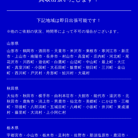
下記地域は即日出張可能です！
※
他のご依頼の状況、時間帯によって不可の場合がございます。
山形県
山形市
・
鶴岡市
・
酒田市
・
天童市
・
米沢市
・
東根市
・
寒河江市
・
新庄
市
・
上山市
・
南陽市
・
長井市
・
村山市
・
高畠町
・
庄内町
・
河北町
・
尾
花沢市
・
川西町
・
遊佐町
・
白鷹町
・
山辺町
・
中山町
・
最上町
・
大江
町
・
真室川町
・
小国町
・
大石田町
・
飯豊町
・
朝日町
・
三川町
・
金山
町
・
西川町
・
戸沢村
・
舟形町
・
鮭川村
・
大蔵村
秋田県
大仙市
・
秋田市
・
横手市
・
由利本荘市
・
大館市
・
能代市
・
湯沢市
・
北
秋田市
・
鹿角市
・
潟上市
・
男鹿市
・
仙北市
・
美郷町
・
にかほ市
・
三種
町
・
羽後町
・
八郎潟町
・
五城目町
・
八峰町
・
小坂町
・
井川町
・
東成瀬
村
・
藤里町
・
大潟村
・
上小阿仁村
栃木県
宇都宮市
・
小山市
・
栃木市
・
足利市
・
佐野市
・
那須塩原市
・
鹿沼市
・