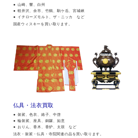
山崎、響、白州
軽井沢、余市、竹鶴、駒ケ岳、宮城峡
イチローズモルト、ザ・ニッカ など
国産ウィスキーを買い取ります。
仏具・法衣買取
袈裟、色衣、絡子、中啓
輪袈裟、座具、銅鑼、如意
おりん、香木、香炉、太鼓 など
法衣・袈裟・仏具・寺院関連の品を買い取ります。