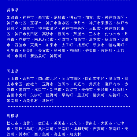
兵庫県
姫路市
・
神戸市
・
西宮市
・
尼崎市
・
明石市
・
加古川市
・
神戸市西区
・
神戸市北区
・
宝塚市
・
神戸市垂水区
・
伊丹市
・
神戸市東灘区
・
神戸市
須磨区
・
川西市
・
神戸市灘区
・
神戸市中央区
・
三田市
・
神戸市兵庫
区
・
神戸市長田区
・
高砂市
・
豊岡市
・
芦屋市
・
三木市
・
たつの市
・
丹
波市
・
赤穂市
・
南あわじ市
・
小野市
・
加西市
・
洲本市
・
篠山市
・
淡路
市
・
西脇市
・
宍粟市
・
加東市
・
太子町
・
播磨町
・
朝来市
・
猪名川町
・
相生市
・
稲美町
・
養父市
・
多可町
・
福崎町
・
香美町
・
佐用町
・
上郡
町
・
市川町
・
新温泉町
・
神河町
岡山県
岡山市
・
倉敷市
・
岡山市北区
・
岡山市南区
・
岡山市中区
・
津山市
・
岡
山市東区
・
総社市
・
玉野市
・
笠岡市
・
真庭市
・
井原市
・
瀬戸内市
・
赤
磐市
・
備前市
・
浅口市
・
新見市
・
高梁市
・
美作市
・
美咲町
・
和気町
・
吉備中央町
・
矢掛町
・
鏡野町
・
早島町
・
里庄町
・
勝央町
・
奈義町
・
久
米南町
・
西粟倉村
・
新庄村
島根県
松江市
・
出雲市
・
益田市
・
浜田市
・
安来市
・
雲南市
・
大田市
・
江津
市
・
隠岐の島町
・
奥出雲町
・
邑南町
・
津和野町
・
吉賀町
・
飯南町
・
美
郷町
・
川本町
・
西ノ島町
・
海士町
・
知夫村