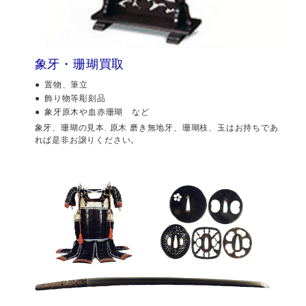
象牙・珊瑚買取
置物、筆立
飾り物等彫刻品
象牙原木や血赤珊瑚 など
象牙、珊瑚の見本. 原木 磨き無地牙、珊瑚枝、玉はお持ちであ
れば是非お譲りください。