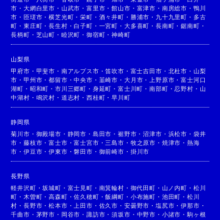
市
・
大網白里市
・
山武市
・
富里市
・
館山市
・
富津市
・
南房総市
・
鴨川
市
・
匝瑳市
・
横芝光町
・
栄町
・
酒々井町
・
勝浦市
・
九十九里町
・
多古
町
・
東庄町
・
長生村
・
白子町
・
一宮町
・
大多喜町
・
長南町
・
鋸南町
・
長柄町
・
芝山町
・
睦沢町
・
御宿町
・
神崎町
山梨県
甲府市
・
甲斐市
・
南アルプス市
・
笛吹市
・
富士吉田市
・
北杜市
・
山梨
市
・
甲州市
・
都留市
・
中央市
・
韮崎市
・
大月市
・
上野原市
・
富士河口
湖町
・
昭和町
・
市川三郷町
・
身延町
・
富士川町
・
南部町
・
忍野村
・
山
中湖村
・
鳴沢村
・
道志村
・
西桂町
・
早川町
静岡県
菊川市
・
御殿場市
・
静岡市
・
島田市
・
裾野市
・
沼津市
・
浜松市
・
袋井
市
・
藤枝市
・
富士市
・
富士宮市
・
三島市
・
牧之原市
・
焼津市
・
熱海
市
・
伊豆市
・
伊東市
・
磐田市
・
御前崎市
・
掛川市
長野県
軽井沢町
・
坂城町
・
富士見町
・
南箕輪村
・
御代田町
・
山ノ内町
・
松川
町
・
木曽町
・
高森町
・
佐久穂町
・
飯綱町
・
小布施町
・
池田町
・
松川
村
・
長野市
・
松本市
・
上田市
・
佐久市
・
安曇野市
・
塩尻市
・
伊那市
・
千曲市
・
茅野市
・
岡谷市
・
諏訪市
・
須坂市
・
中野市
・
小諸市
・
駒ヶ根