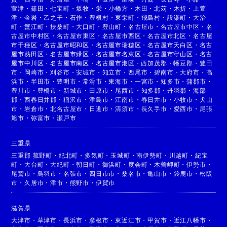
萱津
・
篠田
・
七宝町
・
坂牧
・
栄
・
小橋方
・
木田
・
北苅
・
木折
・
上萱
津
・
金岩
・
乙之子
・
石作
・
豊根村
・
東栄町
・
飛島村
・
設楽町
・
大治
町
・
蟹江町
・
扶桑町
・
大口町
・
豊山町
・
名古屋市
・
名古屋市中区
・
名
古屋市中村区
・
名古屋市東区
・
名古屋市西区
・
名古屋市北区
・
名古屋
市千種区
・
名古屋市昭和区
・
名古屋市瑞穂区
・
名古屋市天白区
・
名古
屋市熱田区
・
名古屋市緑区
・
名古屋市名東区
・
名古屋市守山区
・
名古
屋市中川区
・
名古屋市南区
・
名古屋市港区
・
西加茂郡
・
幡豆郡
・
豊田
市
・
岡崎市
・
刈谷市
・
安城市
・
知立市
・
西尾市
・
碧南市
・
大府市
・
高
浜市
・
半田市
・
豊明市
・
常滑市
・
東海市
・
一宮市
・
知多市
・
蒲郡市
・
豊川市
・
豊橋市
・
新城市
・
田原市
・
尾西市
・
知多郡
・
丹羽郡
・
海部
郡
・
西春日井郡
・
稲沢市
・
津島市
・
江南市
・
春日井市
・
小牧市
・
犬山
市
・
岩倉市
・
北名古屋市
・
日進市
・
清須市
・
長久手市
・
愛西市
・
尾張
旭市
・
弥富市
・
瀬戸市
三重県
三重郡 菰野町
・
紀北町
・
多気町
・
玉城町
・
南伊勢町
・
川越町
・
紀宝
町
・
大台町
・
大紀町
・
朝日町
・
御浜町
・
度会町
・
木曽岬町
・
伊勢市
・
尾鷲市
・
鳥羽市
・
名張市
・
四日市市
・
桑名市
・
亀山市
・
鈴鹿市
・
松阪
市
・
久居市
・
津市
・
熊野市
・
伊賀市
滋賀県
大津市
・
草津市
・
長浜市
・
彦根市
・
東近江市
・
甲賀市
・
近江八幡市
・