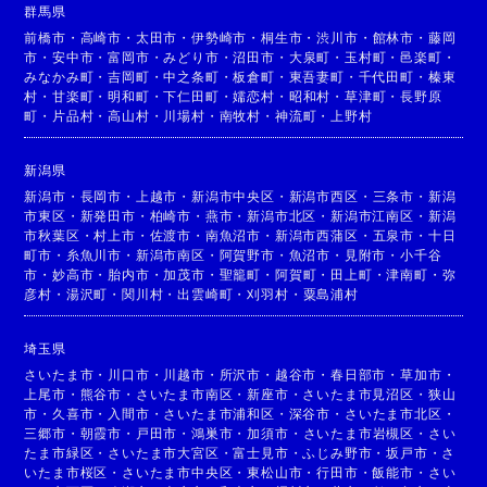
群馬県
前橋市
・
高崎市
・
太田市
・
伊勢崎市
・
桐生市
・
渋川市
・
館林市
・
藤岡
市
・
安中市
・
富岡市
・
みどり市
・
沼田市
・
大泉町
・
玉村町
・
邑楽町
・
みなかみ町
・
吉岡町
・
中之条町
・
板倉町
・
東吾妻町
・
千代田町
・
榛東
村
・
甘楽町
・
明和町
・
下仁田町
・
嬬恋村
・
昭和村
・
草津町
・
長野原
町
・
片品村
・
高山村
・
川場村
・
南牧村
・
神流町
・
上野村
新潟県
新潟市
・
長岡市
・
上越市
・
新潟市中央区
・
新潟市西区
・
三条市
・
新潟
市東区
・
新発田市
・
柏崎市
・
燕市
・
新潟市北区
・
新潟市江南区
・
新潟
市秋葉区
・
村上市
・
佐渡市
・
南魚沼市
・
新潟市西蒲区
・
五泉市
・
十日
町市
・
糸魚川市
・
新潟市南区
・
阿賀野市
・
魚沼市
・
見附市
・
小千谷
市
・
妙高市
・
胎内市
・
加茂市
・
聖籠町
・
阿賀町
・
田上町
・
津南町
・
弥
彦村
・
湯沢町
・
関川村
・
出雲崎町
・
刈羽村
・
粟島浦村
埼玉県
さいたま市
・
川口市
・
川越市
・
所沢市
・
越谷市
・
春日部市
・
草加市
・
上尾市
・
熊谷市
・
さいたま市南区
・
新座市
・
さいたま市見沼区
・
狭山
市
・
久喜市
・
入間市
・
さいたま市浦和区
・
深谷市
・
さいたま市北区
・
三郷市
・
朝霞市
・
戸田市
・
鴻巣市
・
加須市
・
さいたま市岩槻区
・
さい
たま市緑区
・
さいたま市大宮区
・
富士見市
・
ふじみ野市
・
坂戸市
・
さ
いたま市桜区
・
さいたま市中央区
・
東松山市
・
行田市
・
飯能市
・
さい