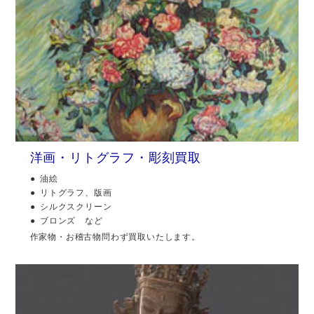
洋画・リトグラフ・彫刻買取
油絵
リトグラフ、版画
シルクスクリーン
ブロンズ など
作家物・お稽古物問わず買取いたします。