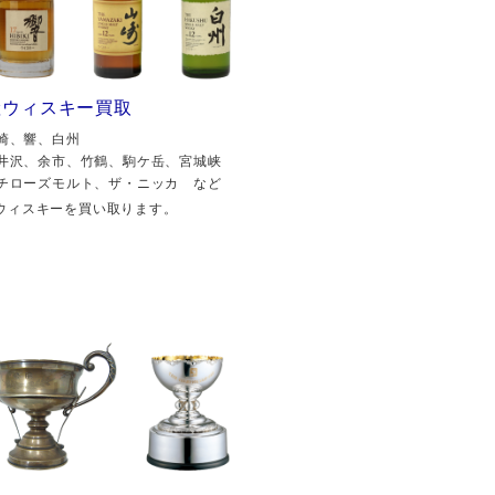
産ウィスキー買取
崎、響、白州
井沢、余市、竹鶴、駒ケ岳、宮城峡
チローズモルト、ザ・ニッカ など
ウィスキーを買い取ります。