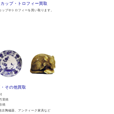
勝カップ・トロフィー買取
カップやトロフィーを買い取ります。
董・その他買取
付
万里焼
谷焼
他古陶磁器、アンティーク家具など