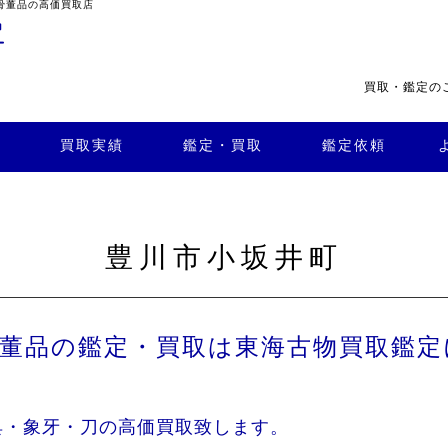
骨董品の高価買取店
買取・鑑定の
・買
よくある
取
鑑定依頼
質問
店舗案内
買取実績
鑑定・買取
鑑定依頼
豊川市小坂井町
骨董品の鑑定・買取は東海古物買取鑑定
具・象牙・刀の高価買取致します。