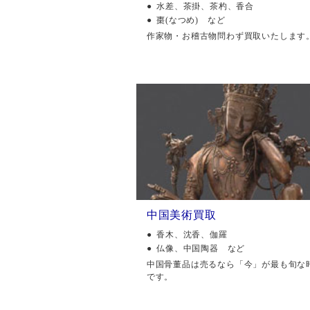
水差、茶掛、茶杓、香合
棗(なつめ) など
作家物・お稽古物問わず買取いたします
中国美術買取
香木、沈香、伽羅
仏像、中国陶器 など
中国骨董品は売るなら「今」が最も旬な
です。