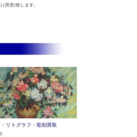
り(買受)致します。
画・リトグラフ・彫刻買取
絵