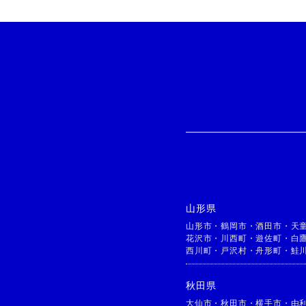
山形県
山形市
・
鶴岡市
・
酒田市
・
天
花沢市
・
川西町
・
遊佐町
・
白
西川町
・
戸沢村
・
舟形町
・
鮭
秋田県
大仙市
・
秋田市
・
横手市
・
由