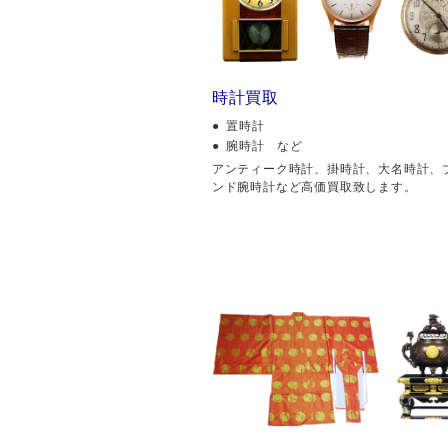
時計買取
置時計
腕時計 など
アンティーク時計、掛時計、大名時計、
ンド腕時計など高価買取致します。