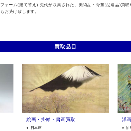
ォーム(建て替え) 先代が収集された、美術品・骨董品(遺品)買取
行もお受け致します。
買取品目
絵画・掛軸・書画買取
洋
日本画
油