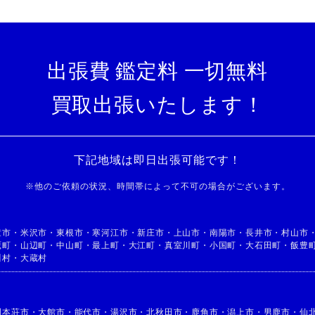
出張費 鑑定料 一切無料
買取出張いたします！
下記地域は即日出張可能です！
※
他のご依頼の状況、時間帯によって不可の場合がございます。
童市
・
米沢市
・
東根市
・
寒河江市
・
新庄市
・
上山市
・
南陽市
・
長井市
・
村山市
鷹町
・
山辺町
・
中山町
・
最上町
・
大江町
・
真室川町
・
小国町
・
大石田町
・
飯豊
川村
・
大蔵村
利本荘市
・
大館市
・
能代市
・
湯沢市
・
北秋田市
・
鹿角市
・
潟上市
・
男鹿市
・
仙