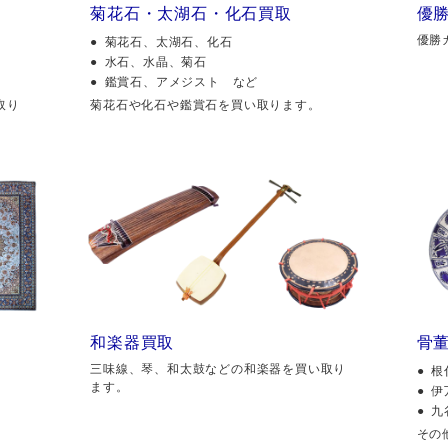
菊花石・太湖石・化石買取
優
優勝
菊花石、太湖石、化石
水石、水晶、菊石
鑑賞石、アメジスト など
取り
菊花石や化石や鑑賞石を買い取ります。
和楽器買取
骨
三味線、琴、和太鼓などの和楽器を買い取り
根
ます。
伊
九
その