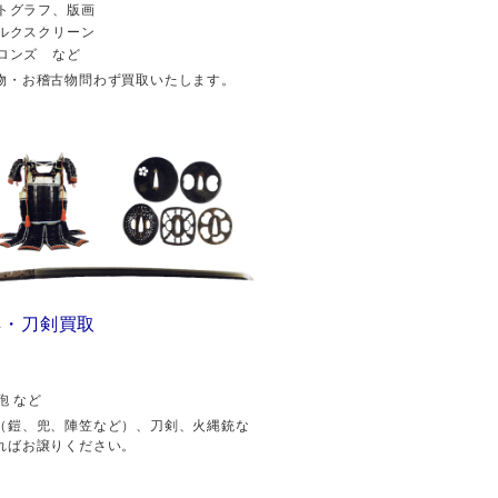
トグラフ、版画
ルクスクリーン
ロンズ など
物・お稽古物問わず買取いたします。
具・刀剣買取
砲 など
（鎧、兜、陣笠など）、刀剣、火縄銃な
ればお譲りください。