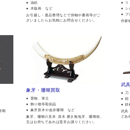
油絵
リ
木版画 など
シ
ブ
。
お引越し・遺品整理などで掛軸や書画等がご
ざいましたらお気軽にお問合せください。
作家
武
象牙・珊瑚買取
刀
置物、筆立
鎧
飾り物等彫刻品
鉄
象牙原木や血赤珊瑚 など
時期
武具
どあ
象牙、珊瑚の見本. 原木 磨き無地牙、珊瑚枝、
玉はお持ちであれば是非お譲りください。