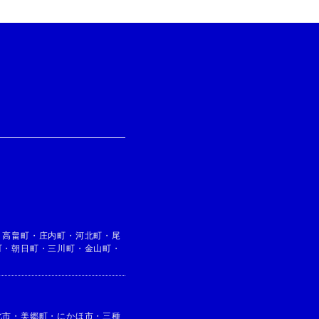
・
高畠町
・
庄内町
・
河北町
・
尾
町
・
朝日町
・
三川町
・
金山町
・
北市
・
美郷町
・
にかほ市
・
三種