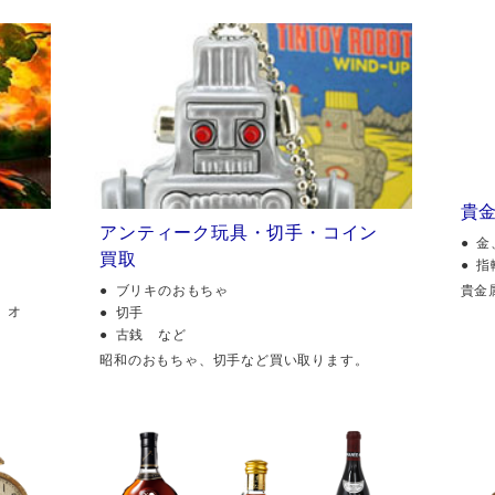
貴
アンティーク玩具・切手・コイン
金
買取
指
貴金
ブリキのおもちゃ
、オ
切手
古銭 など
昭和のおもちゃ、切手など買い取ります。