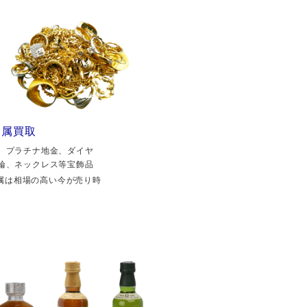
金属買取
、プラチナ地金、ダイヤ
輪、ネックレス等宝飾品
属は相場の高い今が売り時