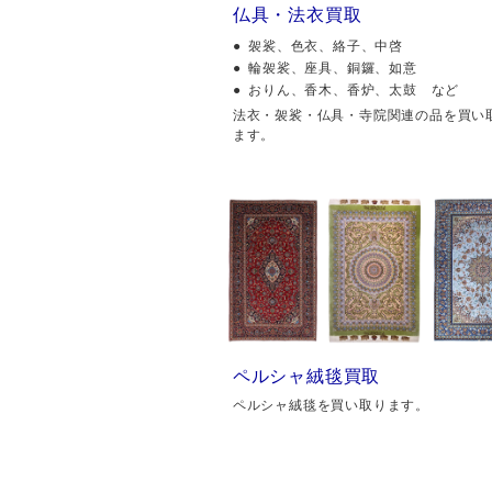
仏具・法衣買取
袈裟、色衣、絡子、中啓
輪袈裟、座具、銅鑼、如意
おりん、香木、香炉、太鼓 など
法衣・袈裟・仏具・寺院関連の品を買い
ます。
ペルシャ絨毯買取
ペルシャ絨毯を買い取ります。