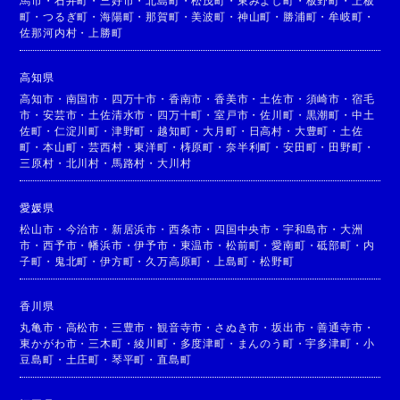
馬市
・
石井町
・
三好市
・
北島町
・
松茂町
・
東みよし町
・
板野町
・
上板
町
・
つるぎ町
・
海陽町
・
那賀町
・
美波町
・
神山町
・
勝浦町
・
牟岐町
・
佐那河内村
・
上勝町
高知県
高知市
・
南国市
・
四万十市
・
香南市
・
香美市
・
土佐市
・
須崎市
・
宿毛
市
・
安芸市
・
土佐清水市
・
四万十町
・
室戸市
・
佐川町
・
黒潮町
・
中土
佐町
・
仁淀川町
・
津野町
・
越知町
・
大月町
・
日高村
・
大豊町
・
土佐
町
・
本山町
・
芸西村
・
東洋町
・
梼原町
・
奈半利町
・
安田町
・
田野町
・
三原村
・
北川村
・
馬路村
・
大川村
愛媛県
松山市
・
今治市
・
新居浜市
・
西条市
・
四国中央市
・
宇和島市
・
大洲
市
・
西予市
・
幡浜市
・
伊予市
・
東温市
・
松前町
・
愛南町
・
砥部町
・
内
子町
・
鬼北町
・
伊方町
・
久万高原町
・
上島町
・
松野町
香川県
丸亀市
・
高松市
・
三豊市
・
観音寺市
・
さぬき市
・
坂出市
・
善通寺市
・
東かがわ市
・
三木町
・
綾川町
・
多度津町
・
まんのう町
・
宇多津町
・
小
豆島町
・
土庄町
・
琴平町
・
直島町