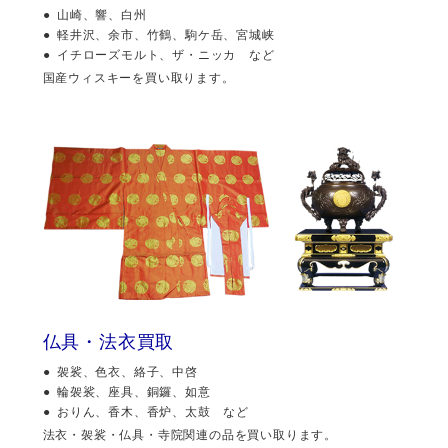
山崎、響、白州
軽井沢、余市、竹鶴、駒ケ岳、宮城峡
イチローズモルト、ザ・ニッカ など
国産ウィスキーを買い取ります。
仏具・法衣買取
袈裟、色衣、絡子、中啓
輪袈裟、座具、銅鑼、如意
おりん、香木、香炉、太鼓 など
法衣・袈裟・仏具・寺院関連の品を買い取ります。