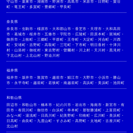
守山市
・
栗東市
・
湖南市
・
野洲市
・
高島市
・
米原市
・
日野町
・
愛荘
町
・
竜王町
・
多賀町
・
豊郷町
・
甲良町
奈良県
奈良市
・
生駒市
・
橿原市
・
大和郡山市
・
香芝市
・
天理市
・
大和高田
市
・
葛城市
・
桜井市
・
五條市
・
宇陀市
・
広陵町
・
田原本町
・
斑鳩町
・
御所市
・
上牧町
・
三郷町
・
平群町
・
王寺町
・
大淀町
・
河合町
・
川西
町
・
安堵町
・
吉野町
・
高取町
・
三宅町
・
下市町
・
明日香村
・
十津川
村
・
山添村
・
御杖村
・
東吉野村
・
曽爾村
・
川上村
・
天川村
・
黒滝村
・
下北山村
・
上北山村
・
野迫川村
福井県
福井市
・
坂井市
・
敦賀市
・
越前市
・
鯖江市
・
大野市
・
小浜市
・
勝山
市
・
永平寺町
・
越前町
・
若狭町
・
南越前町
・
高浜町
・
美浜町
・
池田町
和歌山県
田辺市
・
和歌山市
・
橋本市
・
紀の川市
・
岩出市
・
海南市
・
新宮市
・
有
田市
・
有田川町
・
御坊市
・
白浜町
・
串本町
・
那智勝浦町
・
上富田町
・
みなべ町
・
湯浅町
・
日高川町
・
紀美野町
・
印南町
・
広川町
・
美浜町
・
日高町
・
由良町
・
九度山町
・
すさみ町
・
高野町
・
太地町
・
古座川町
・
北山村