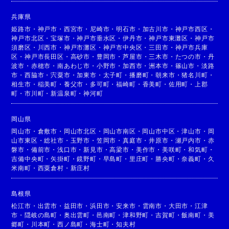
兵庫県
姫路市
・
神戸市
・
西宮市
・
尼崎市
・
明石市
・
加古川市
・
神戸市西区
・
神戸市北区
・
宝塚市
・
神戸市垂水区
・
伊丹市
・
神戸市東灘区
・
神戸市
須磨区
・
川西市
・
神戸市灘区
・
神戸市中央区
・
三田市
・
神戸市兵庫
区
・
神戸市長田区
・
高砂市
・
豊岡市
・
芦屋市
・
三木市
・
たつの市
・
丹
波市
・
赤穂市
・
南あわじ市
・
小野市
・
加西市
・
洲本市
・
篠山市
・
淡路
市
・
西脇市
・
宍粟市
・
加東市
・
太子町
・
播磨町
・
朝来市
・
猪名川町
・
相生市
・
稲美町
・
養父市
・
多可町
・
福崎町
・
香美町
・
佐用町
・
上郡
町
・
市川町
・
新温泉町
・
神河町
岡山県
岡山市
・
倉敷市
・
岡山市北区
・
岡山市南区
・
岡山市中区
・
津山市
・
岡
山市東区
・
総社市
・
玉野市
・
笠岡市
・
真庭市
・
井原市
・
瀬戸内市
・
赤
磐市
・
備前市
・
浅口市
・
新見市
・
高梁市
・
美作市
・
美咲町
・
和気町
・
吉備中央町
・
矢掛町
・
鏡野町
・
早島町
・
里庄町
・
勝央町
・
奈義町
・
久
米南町
・
西粟倉村
・
新庄村
島根県
松江市
・
出雲市
・
益田市
・
浜田市
・
安来市
・
雲南市
・
大田市
・
江津
市
・
隠岐の島町
・
奥出雲町
・
邑南町
・
津和野町
・
吉賀町
・
飯南町
・
美
郷町
・
川本町
・
西ノ島町
・
海士町
・
知夫村