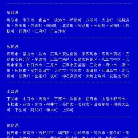
鳥取県
鳥取市
・
米子市
・
倉吉市
・
境港市
・
琴浦町
・
八頭町
・
大山町
・
湯梨浜
町
・
岩美町
・
伯耆町
・
南部町
・
北栄町
・
智頭町
・
三朝町
・
日南町
・
若
桜町
・
日野町
・
江府町
・
日吉津村
広島県
広島市
・
福山市
・
呉市
・
広島市安佐南区
・
東広島市
・
広島市西区
・
広
島市安佐北区
・
尾道市
・
広島市南区
・
広島市佐伯区
・
広島市中区
・
広
島市東区
・
廿日市市
・
三原市
・
広島市安芸区
・
三次市
・
府中市
・
府中
町
・
庄原市
・
安芸高田市
・
大竹市
・
竹原市
・
海田町
・
江田島市
・
北広
島町
・
熊野町
・
世羅町
・
坂町
・
神石高原町
・
大崎上島町
・
安芸太田町
山口県
下関市
・
山口市
・
周南市
・
宇部市
・
岩国市
・
防府市
・
山陽小野田市
・
下松市
・
萩市
・
光市
・
柳井市
・
長門市
・
美祢市
・
田布施町
・
周防大島
町
・
平生町
・
阿武町
・
和木町
・
上関町
徳島県
徳島市
・
阿南市
・
吉野川市
・
鳴門市
・
小松島市
・
阿波市
・
藍住町
・
美