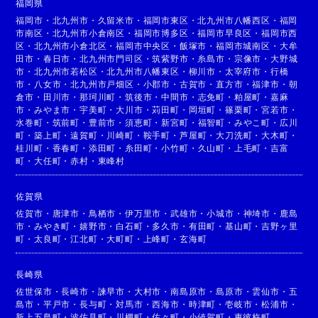
福岡県
福岡市
・
北九州市
・
久留米市
・
福岡市東区
・
北九州市八幡西区
・
福岡
市南区
・
北九州市小倉南区
・
福岡市博多区
・
福岡市早良区
・
福岡市西
区
・
北九州市小倉北区
・
福岡市中央区
・
飯塚市
・
福岡市城南区
・
大牟
田市
・
春日市
・
北九州市門司区
・
筑紫野市
・
糸島市
・
宗像市
・
大野城
市
・
北九州市若松区
・
北九州市八幡東区
・
柳川市
・
太宰府市
・
行橋
市
・
八女市
・
北九州市戸畑区
・
小郡市
・
古賀市
・
直方市
・
福津市
・
朝
倉市
・
田川市
・
那珂川町
・
筑後市
・
中間市
・
志免町
・
粕屋町
・
嘉麻
市
・
みやま市
・
宇美町
・
大川市
・
苅田町
・
岡垣町
・
篠栗町
・
宮若市
・
水巻町
・
筑前町
・
豊前市
・
須恵町
・
新宮町
・
福智町
・
みやこ町
・
広川
町
・
築上町
・
遠賀町
・
川崎町
・
鞍手町
・
芦屋町
・
大刀洗町
・
大木町
・
桂川町
・
香春町
・
添田町
・
糸田町
・
小竹町
・
久山町
・
上毛町
・
吉富
町
・
大任町
・
赤村
・
東峰村
佐賀県
佐賀市
・
唐津市
・
鳥栖市
・
伊万里市
・
武雄市
・
小城市
・
神埼市
・
鹿島
市
・
みやき町
・
嬉野市
・
白石町
・
多久市
・
有田町
・
基山町
・
吉野ヶ里
町
・
太良町
・
江北町
・
大町町
・
上峰町
・
玄海町
長崎県
佐世保市
・
長崎市
・
諫早市
・
大村市
・
南島原市
・
島原市
・
雲仙市
・
五
島市
・
平戸市
・
長与町
・
対馬市
・
西海市
・
時津町
・
壱岐市
・
松浦市
・
新上五島町
・
波佐見町
・
川棚町
・
佐々町
・
小値賀町
・
東彼杵町