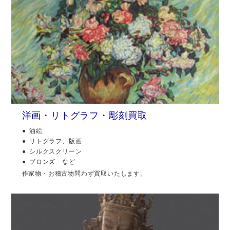
洋画・リトグラフ・彫刻買取
油絵
リトグラフ、版画
シルクスクリーン
ブロンズ など
作家物・お稽古物問わず買取いたします。