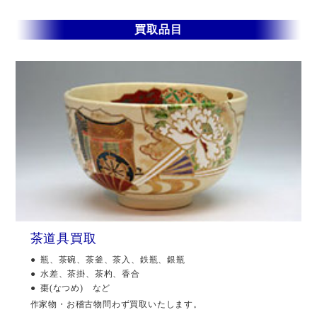
買取品目
茶道具買取
瓶、茶碗、茶釜、茶入、鉄瓶、銀瓶
水差、茶掛、茶杓、香合
棗(なつめ) など
作家物・お稽古物問わず買取いたします。