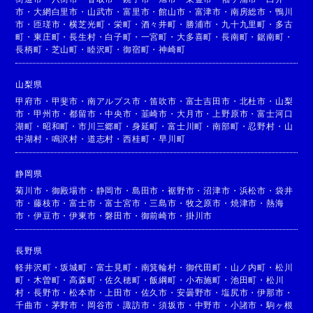
市
・
大網白里市
・
山武市
・
富里市
・
館山市
・
富津市
・
南房総市
・
鴨川
市
・
匝瑳市
・
横芝光町
・
栄町
・
酒々井町
・
勝浦市
・
九十九里町
・
多古
町
・
東庄町
・
長生村
・
白子町
・
一宮町
・
大多喜町
・
長南町
・
鋸南町
・
長柄町
・
芝山町
・
睦沢町
・
御宿町
・
神崎町
山梨県
甲府市
・
甲斐市
・
南アルプス市
・
笛吹市
・
富士吉田市
・
北杜市
・
山梨
市
・
甲州市
・
都留市
・
中央市
・
韮崎市
・
大月市
・
上野原市
・
富士河口
湖町
・
昭和町
・
市川三郷町
・
身延町
・
富士川町
・
南部町
・
忍野村
・
山
中湖村
・
鳴沢村
・
道志村
・
西桂町
・
早川町
静岡県
菊川市
・
御殿場市
・
静岡市
・
島田市
・
裾野市
・
沼津市
・
浜松市
・
袋井
市
・
藤枝市
・
富士市
・
富士宮市
・
三島市
・
牧之原市
・
焼津市
・
熱海
市
・
伊豆市
・
伊東市
・
磐田市
・
御前崎市
・
掛川市
長野県
軽井沢町
・
坂城町
・
富士見町
・
南箕輪村
・
御代田町
・
山ノ内町
・
松川
町
・
木曽町
・
高森町
・
佐久穂町
・
飯綱町
・
小布施町
・
池田町
・
松川
村
・
長野市
・
松本市
・
上田市
・
佐久市
・
安曇野市
・
塩尻市
・
伊那市
・
千曲市
・
茅野市
・
岡谷市
・
諏訪市
・
須坂市
・
中野市
・
小諸市
・
駒ヶ根