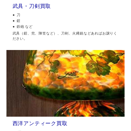
武具・刀剣買取
刀
鎧
鉄砲 など
武具（鎧、兜、陣笠など）、刀剣、火縄銃などあればお譲りく
ださい。
西洋アンティーク買取