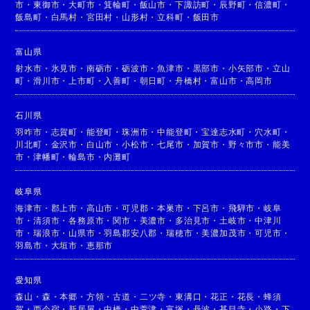
市
・
東御市
・
大町市
・
箕輪町
・
飯山市
・
下諏訪町
・
辰野町
・
信濃町
・
飯島町
・
白馬村
・
宮田村
・
山形村
・
立科町
・
飯田市
富山県
射水市
・
氷見市
・
南砺市
・
砺波市
・
魚津市
・
黒部市
・
小矢部市
・
立山
町
・
滑川市
・
上市町
・
入善町
・
朝日町
・
舟橋村
・
富山市
・
高岡市
石川県
羽咋市
・
志賀町
・
能登町
・
珠洲市
・
中能登町
・
宝達志水町
・
穴水町
・
川北町
・
金沢市
・
白山市
・
小松市
・
七尾市
・
加賀市
・
野々市市
・
能美
市
・
津幡町
・
輪島市
・
内灘町
岐阜県
海津市
・
郡上市
・
高山市
・
可児郡
・
本巣市
・
下呂市
・
飛騨市
・
岐阜
市
・
清須市
・
各務原市
・
関市
・
美濃市
・
多治見市
・
土岐市
・
中津川
市
・
瑞浪市
・
山県市
・
羽島郡安八郡
・
瑞穂市
・
美濃加茂市
・
可児市
・
羽島市
・
大垣市
・
恵那市
愛知県
森山
・
森
・
本郷
・
方領
・
古道
・
二ツ寺
・
東溝口
・
花正
・
花長
・
蜂須
賀
・
西今宿
・
新居屋
・
中橋
・
中萱津
・
富塚
・
丹波
・
甚目寺
・
小路
・
下