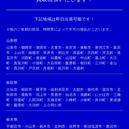
下記地域は即日出張可能です！
※
他のご依頼の状況、時間帯によって不可の場合がございます。
山形県
山形市
・
鶴岡市
・
酒田市
・
天童市
・
米沢市
・
東根市
・
寒河江市
・
新庄
市
・
上山市
・
南陽市
・
長井市
・
村山市
・
高畠町
・
庄内町
・
河北町
・
尾
花沢市
・
川西町
・
遊佐町
・
白鷹町
・
山辺町
・
中山町
・
最上町
・
大江
町
・
真室川町
・
小国町
・
大石田町
・
飯豊町
・
朝日町
・
三川町
・
金山
町
・
西川町
・
戸沢村
・
舟形町
・
鮭川村
・
大蔵村
秋田県
大仙市
・
秋田市
・
横手市
・
由利本荘市
・
大館市
・
能代市
・
湯沢市
・
北
秋田市
・
鹿角市
・
潟上市
・
男鹿市
・
仙北市
・
美郷町
・
にかほ市
・
三種
町
・
羽後町
・
八郎潟町
・
五城目町
・
八峰町
・
小坂町
・
井川町
・
東成瀬
村
・
藤里町
・
大潟村
・
上小阿仁村
栃木県
宇都宮市
・
小山市
・
栃木市
・
足利市
・
佐野市
・
那須塩原市
・
鹿沼市
・