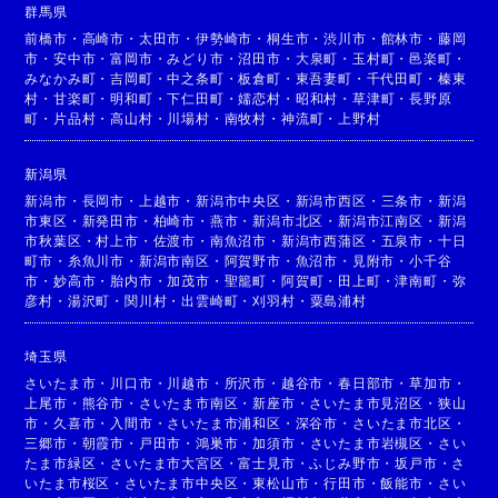
群馬県
前橋市
・
高崎市
・
太田市
・
伊勢崎市
・
桐生市
・
渋川市
・
館林市
・
藤岡
市
・
安中市
・
富岡市
・
みどり市
・
沼田市
・
大泉町
・
玉村町
・
邑楽町
・
みなかみ町
・
吉岡町
・
中之条町
・
板倉町
・
東吾妻町
・
千代田町
・
榛東
村
・
甘楽町
・
明和町
・
下仁田町
・
嬬恋村
・
昭和村
・
草津町
・
長野原
町
・
片品村
・
高山村
・
川場村
・
南牧村
・
神流町
・
上野村
新潟県
新潟市
・
長岡市
・
上越市
・
新潟市中央区
・
新潟市西区
・
三条市
・
新潟
市東区
・
新発田市
・
柏崎市
・
燕市
・
新潟市北区
・
新潟市江南区
・
新潟
市秋葉区
・
村上市
・
佐渡市
・
南魚沼市
・
新潟市西蒲区
・
五泉市
・
十日
町市
・
糸魚川市
・
新潟市南区
・
阿賀野市
・
魚沼市
・
見附市
・
小千谷
市
・
妙高市
・
胎内市
・
加茂市
・
聖籠町
・
阿賀町
・
田上町
・
津南町
・
弥
彦村
・
湯沢町
・
関川村
・
出雲崎町
・
刈羽村
・
粟島浦村
埼玉県
さいたま市
・
川口市
・
川越市
・
所沢市
・
越谷市
・
春日部市
・
草加市
・
上尾市
・
熊谷市
・
さいたま市南区
・
新座市
・
さいたま市見沼区
・
狭山
市
・
久喜市
・
入間市
・
さいたま市浦和区
・
深谷市
・
さいたま市北区
・
三郷市
・
朝霞市
・
戸田市
・
鴻巣市
・
加須市
・
さいたま市岩槻区
・
さい
たま市緑区
・
さいたま市大宮区
・
富士見市
・
ふじみ野市
・
坂戸市
・
さ
いたま市桜区
・
さいたま市中央区
・
東松山市
・
行田市
・
飯能市
・
さい