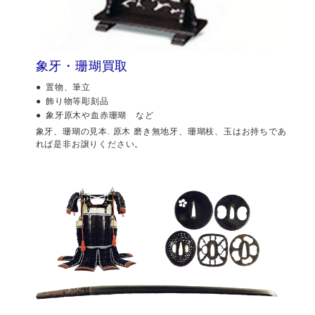
象牙・珊瑚買取
置物、筆立
飾り物等彫刻品
象牙原木や血赤珊瑚 など
象牙、珊瑚の見本. 原木 磨き無地牙、珊瑚枝、玉はお持ちであ
れば是非お譲りください。