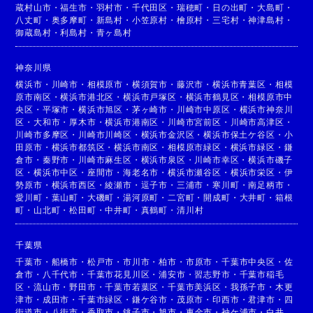
蔵村山市
・
福生市
・
羽村市
・
千代田区
・
瑞穂町
・
日の出町
・
大島町
・
八丈町
・
奥多摩町
・
新島村
・
小笠原村
・
檜原村
・
三宅村
・
神津島村
・
御蔵島村
・
利島村
・
青ヶ島村
神奈川県
横浜市
・
川崎市
・
相模原市
・
横須賀市
・
藤沢市
・
横浜市青葉区
・
相模
原市南区
・
横浜市港北区
・
横浜市戸塚区
・
横浜市鶴見区
・
相模原市中
央区
・
平塚市
・
横浜市旭区
・
茅ヶ崎市
・
川崎市中原区
・
横浜市神奈川
区
・
大和市
・
厚木市
・
横浜市港南区
・
川崎市宮前区
・
川崎市高津区
・
川崎市多摩区
・
川崎市川崎区
・
横浜市金沢区
・
横浜市保土ケ谷区
・
小
田原市
・
横浜市都筑区
・
横浜市南区
・
相模原市緑区
・
横浜市緑区
・
鎌
倉市
・
秦野市
・
川崎市麻生区
・
横浜市泉区
・
川崎市幸区
・
横浜市磯子
区
・
横浜市中区
・
座間市
・
海老名市
・
横浜市瀬谷区
・
横浜市栄区
・
伊
勢原市
・
横浜市西区
・
綾瀬市
・
逗子市
・
三浦市
・
寒川町
・
南足柄市
・
愛川町
・
葉山町
・
大磯町
・
湯河原町
・
二宮町
・
開成町
・
大井町
・
箱根
町
・
山北町
・
松田町
・
中井町
・
真鶴町
・
清川村
千葉県
千葉市
・
船橋市
・
松戸市
・
市川市
・
柏市
・
市原市
・
千葉市中央区
・
佐
倉市
・
八千代市
・
千葉市花見川区
・
浦安市
・
習志野市
・
千葉市稲毛
区
・
流山市
・
野田市
・
千葉市若葉区
・
千葉市美浜区
・
我孫子市
・
木更
津市
・
成田市
・
千葉市緑区
・
鎌ケ谷市
・
茂原市
・
印西市
・
君津市
・
四
街道市
・
八街市
・
香取市
・
銚子市
・
旭市
・
東金市
・
袖ケ浦市
・
白井