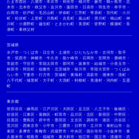
たま市西区
・
八潮市
・
本庄市
・
和光市
・
桶川市
・
蕨市
・
鶴ヶ島市
・
志
木市
・
北本市
・
秩父市
・
吉川市
・
蓮田市
・
日高市
・
羽生市
・
幸手市
・
白岡市
・
杉戸町
・
毛呂山町
・
伊奈町
・
三芳町
・
寄居町
・
宮代町
・
小川
町
・
松伏町
・
上里町
・
川島町
・
吉見町
・
嵐山町
・
滑川町
・
鳩山町
・
神
川町
・
小鹿野町
・
越生町
・
ときがわ町
・
美里町
・
皆野町
・
横瀬町
・
長
瀞町
・
東秩父村
茨城県
水戸市
・
つくば市
・
日立市
・
土浦市
・
ひたちなか市
・
古河市
・
取手
市
・
筑西市
・
神栖市
・
牛久市
・
龍ケ崎市
・
石岡市
・
笠間市
・
鹿嶋市
・
常総市
・
守谷市
・
常陸太田市
・
那珂市
・
坂東市
・
結城市
・
小美玉市
・
鉾田市
・
阿見町
・
稲敷市
・
北茨城市
・
桜川市
・
常陸大宮市
・
つくばみ
らい市
・
下妻市
・
行方市
・
茨城町
・
東海村
・
高萩市
・
潮来市
・
境町
・
八千代町
・
城里町
・
大子町
・
大洗町
・
利根町
・
美浦村
・
河内町
・
五霞
町
東京都
世田谷区
・
練馬区
・
江戸川区
・
大田区
・
足立区
・
八王子市
・
板橋区
・
杉並区
・
江東区
・
葛飾区
・
町田市
・
品川区
・
北区
・
新宿区
・
中野区
・
目黒区
・
豊島区
・
府中市
・
墨田区
・
文京区
・
調布市
・
港区
・
渋谷区
・
荒川区
・
西東京市
・
小平市
・
三鷹市
・
日野市
・
立川市
・
東村山市
・
台
東区
・
多摩市
・
青梅市
・
武蔵野市
・
中央区
・
国分寺市
・
小金井市
・
東
久留米市
・
昭島市
・
稲城市
・
東大和市
・
狛江市
・
国立市
・
清瀬市
・
武