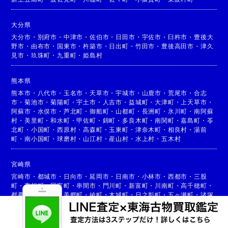
大分県
大分市
・
別府市
・
中津市
・
佐伯市
・
日田市
・
宇佐市
・
臼杵市
・
豊後大
野市
・
由布市
・
国東市
・
杵築市
・
日出町
・
竹田市
・
豊後高田市
・
津久
見市
・
玖珠町
・
九重町
・
姫島村
熊本県
熊本市
・
八代市
・
玉名市
・
天草市
・
宇城市
・
山鹿市
・
荒尾市
・
合志
市
・
菊池市
・
菊陽町
・
宇土市
・
人吉市
・
益城町
・
大津町
・
上天草市
・
阿蘇市
・
水俣市
・
芦北町
・
御船町
・
山都町
・
長洲町
・
氷川町
・
南阿蘇
村
・
美里町
・
和水町
・
甲佐町
・
錦町
・
多良木町
・
南関町
・
嘉島町
・
苓
北町
・
小国町
・
西原村
・
高森町
・
玉東町
・
津奈木町
・
相良村
・
湯前
町
・
南小国町
・
球磨村
・
山江村
・
産山村
・
水上村
・
五木村
宮崎県
宮崎市
・
都城市
・
日向市
・
延岡市
・
日南市
・
小林市
・
西都市
・
三股
町
・
高鍋町
・
国富町
・
串間市
・
門川町
・
新富町
・
川南町
・
高千穂町
・
都農町
・
高原町
・
美郷町
・
綾町
・
木城町
・
日之影町
・
五ヶ瀬町
・
諸塚
村
・
椎葉村
・
西米良村