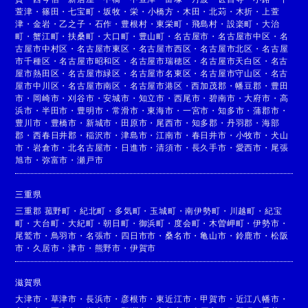
萱津
・
篠田
・
七宝町
・
坂牧
・
栄
・
小橋方
・
木田
・
北苅
・
木折
・
上萱
津
・
金岩
・
乙之子
・
石作
・
豊根村
・
東栄町
・
飛島村
・
設楽町
・
大治
町
・
蟹江町
・
扶桑町
・
大口町
・
豊山町
・
名古屋市
・
名古屋市中区
・
名
古屋市中村区
・
名古屋市東区
・
名古屋市西区
・
名古屋市北区
・
名古屋
市千種区
・
名古屋市昭和区
・
名古屋市瑞穂区
・
名古屋市天白区
・
名古
屋市熱田区
・
名古屋市緑区
・
名古屋市名東区
・
名古屋市守山区
・
名古
屋市中川区
・
名古屋市南区
・
名古屋市港区
・
西加茂郡
・
幡豆郡
・
豊田
市
・
岡崎市
・
刈谷市
・
安城市
・
知立市
・
西尾市
・
碧南市
・
大府市
・
高
浜市
・
半田市
・
豊明市
・
常滑市
・
東海市
・
一宮市
・
知多市
・
蒲郡市
・
豊川市
・
豊橋市
・
新城市
・
田原市
・
尾西市
・
知多郡
・
丹羽郡
・
海部
郡
・
西春日井郡
・
稲沢市
・
津島市
・
江南市
・
春日井市
・
小牧市
・
犬山
市
・
岩倉市
・
北名古屋市
・
日進市
・
清須市
・
長久手市
・
愛西市
・
尾張
旭市
・
弥富市
・
瀬戸市
三重県
三重郡 菰野町
・
紀北町
・
多気町
・
玉城町
・
南伊勢町
・
川越町
・
紀宝
町
・
大台町
・
大紀町
・
朝日町
・
御浜町
・
度会町
・
木曽岬町
・
伊勢市
・
尾鷲市
・
鳥羽市
・
名張市
・
四日市市
・
桑名市
・
亀山市
・
鈴鹿市
・
松阪
市
・
久居市
・
津市
・
熊野市
・
伊賀市
滋賀県
大津市
・
草津市
・
長浜市
・
彦根市
・
東近江市
・
甲賀市
・
近江八幡市
・