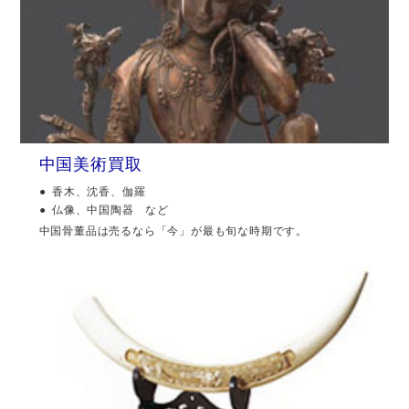
中国美術買取
香木、沈香、伽羅
仏像、中国陶器 など
中国骨董品は売るなら「今」が最も旬な時期です。