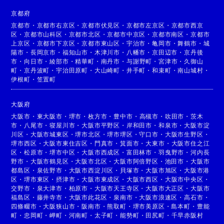
京都府
京都市
・
京都市右京区
・
京都市伏見区
・
京都市左京区
・
京都市西京
区
・
京都市山科区
・
京都市北区
・
京都市中京区
・
京都市南区
・
京都市
上京区
・
京都市下京区
・
京都市東山区
・
宇治市
・
亀岡市
・
舞鶴市
・
城
陽市
・
長岡京市
・
福知山市
・
木津川市
・
八幡市
・
京田辺市
・
京丹後
市
・
向日市
・
綾部市
・
精華町
・
南丹市
・
与謝野町
・
宮津市
・
久御山
町
・
京丹波町
・
宇治田原町
・
大山崎町
・
井手町
・
和束町
・
南山城村
・
伊根町
・
笠置町
大阪府
大阪市
・
東大阪市
・
堺市
・
枚方市
・
豊中市
・
高槻市
・
吹田市
・
茨木
市
・
八尾市
・
寝屋川市
・
大阪市平野区
・
岸和田市
・
和泉市
・
大阪市淀
川区
・
大阪市城東区
・
堺市北区
・
堺市堺区
・
守口市
・
大阪市生野区
・
堺市西区
・
大阪市東住吉区
・
門真市
・
箕面市
・
大東市
・
大阪市住之江
区
・
松原市
・
堺市中区
・
大阪市西成区
・
富田林市
・
羽曳野市
・
河内長
野市
・
大阪市鶴見区
・
大阪市北区
・
大阪市阿倍野区
・
池田市
・
大阪市
都島区
・
泉佐野市
・
大阪市西淀川区
・
貝塚市
・
大阪市旭区
・
大阪市港
区
・
堺市東区
・
摂津市
・
大阪市東成区
・
大阪市西区
・
大阪市中央区
・
交野市
・
泉大津市
・
柏原市
・
大阪市天王寺区
・
大阪市大正区
・
大阪市
福島区
・
藤井寺市
・
大阪市此花区
・
泉南市
・
大阪市浪速区
・
高石市
・
四條畷市
・
大阪狭山市
・
阪南市
・
熊取町
・
堺市美原区
・
島本町
・
豊能
町
・
忠岡町
・
岬町
・
河南町
・
太子町
・
能勢町
・
田尻町
・
千早赤阪村