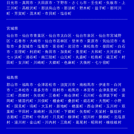
日光市
・
真岡市
・
大田原市
・
下野市
・
さくら市
・
壬生町
・
矢板市
・
上
三川町
・
高根沢町
・
那須烏山市
・
那須町
・
野木町
・
益子町
・
那珂川
町
・
芳賀町
・
茂木町
・
市貝町
・
塩谷町
宮城県
仙台市
・
仙台市青葉区
・
仙台市太白区
・
仙台市泉区
・
仙台市宮城野
区
・
石巻市
・
大崎市
・
仙台市若林区
・
登米市
・
栗原市
・
気仙沼市
・
名
取市
・
多賀城市
・
塩竈市
・
富谷町
・
岩沼市
・
東松島市
・
柴田町
・
白石
市
・
亘理町
・
利府町
・
角田市
・
加美町
・
美里町
・
大和町
・
大河原町
・
七ヶ浜町
・
涌谷町
・
南三陸町
・
山元町
・
丸森町
・
松島町
・
蔵王町
・
村
田町
・
女川町
・
川崎町
・
大郷町
・
色麻町
・
大衡村
・
七ケ宿町
福島県
郡山市
・
福島市
・
会津若松市
・
須賀川市
・
南相馬市
・
伊達市
・
白河
市
・
二本松市
・
喜多方市
・
田村市
・
相馬市
・
本宮市
・
会津美里町
・
浪
江町
・
西郷村
・
矢吹町
・
三春町
・
南会津町
・
石川町
・
会津坂下町
・
富
岡町
・
猪苗代町
・
川俣町
・
棚倉町
・
桑折町
・
鏡石町
・
大熊町
・
小野
町
・
国見町
・
塙町
・
大玉村
・
新地町
・
楢葉町
・
西会津町
・
玉川村
・
双
葉町
・
平田村
・
泉崎村
・
浅川町
・
下郷町
・
矢祭町
・
天栄村
・
飯舘村
・
古殿町
・
広野町
・
中島村
・
只見町
・
柳津町
・
鮫川村
・
磐梯町
・
北塩原
村
・
湯川村
・
金山町
・
川内村
・
三島町
・
葛尾村
・
昭和村
・
檜枝岐村