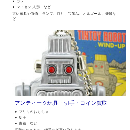
ガレ
マイセン 人形 など
古い家具や置物、ランプ、時計、宝飾品、オルゴール、楽器な
ど
アンティーク玩具・切手・コイン買取
ブリキのおもちゃ
切手
古銭 など
昭和のおもちゃ、切手など買い取ります。