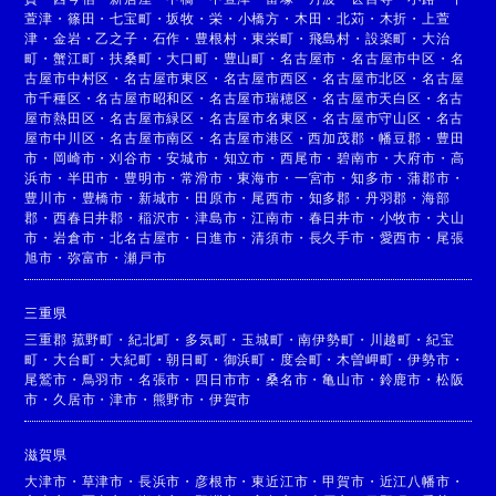
萱津
・
篠田
・
七宝町
・
坂牧
・
栄
・
小橋方
・
木田
・
北苅
・
木折
・
上萱
津
・
金岩
・
乙之子
・
石作
・
豊根村
・
東栄町
・
飛島村
・
設楽町
・
大治
町
・
蟹江町
・
扶桑町
・
大口町
・
豊山町
・
名古屋市
・
名古屋市中区
・
名
古屋市中村区
・
名古屋市東区
・
名古屋市西区
・
名古屋市北区
・
名古屋
市千種区
・
名古屋市昭和区
・
名古屋市瑞穂区
・
名古屋市天白区
・
名古
屋市熱田区
・
名古屋市緑区
・
名古屋市名東区
・
名古屋市守山区
・
名古
屋市中川区
・
名古屋市南区
・
名古屋市港区
・
西加茂郡
・
幡豆郡
・
豊田
市
・
岡崎市
・
刈谷市
・
安城市
・
知立市
・
西尾市
・
碧南市
・
大府市
・
高
浜市
・
半田市
・
豊明市
・
常滑市
・
東海市
・
一宮市
・
知多市
・
蒲郡市
・
豊川市
・
豊橋市
・
新城市
・
田原市
・
尾西市
・
知多郡
・
丹羽郡
・
海部
郡
・
西春日井郡
・
稲沢市
・
津島市
・
江南市
・
春日井市
・
小牧市
・
犬山
市
・
岩倉市
・
北名古屋市
・
日進市
・
清須市
・
長久手市
・
愛西市
・
尾張
旭市
・
弥富市
・
瀬戸市
三重県
三重郡 菰野町
・
紀北町
・
多気町
・
玉城町
・
南伊勢町
・
川越町
・
紀宝
町
・
大台町
・
大紀町
・
朝日町
・
御浜町
・
度会町
・
木曽岬町
・
伊勢市
・
尾鷲市
・
鳥羽市
・
名張市
・
四日市市
・
桑名市
・
亀山市
・
鈴鹿市
・
松阪
市
・
久居市
・
津市
・
熊野市
・
伊賀市
滋賀県
大津市
・
草津市
・
長浜市
・
彦根市
・
東近江市
・
甲賀市
・
近江八幡市
・