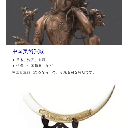
中国美術買取
香木、沈香、伽羅
仏像、中国陶器 など
中国骨董品は売るなら「今」が最も旬な時期です。