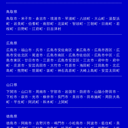
鳥取県
鳥取市
・
米子市
・
倉吉市
・
境港市
・
琴浦町
・
八頭町
・
大山町
・
湯梨浜
町
・
岩美町
・
伯耆町
・
南部町
・
北栄町
・
智頭町
・
三朝町
・
日南町
・
若
桜町
・
日野町
・
江府町
・
日吉津村
広島県
広島市
・
福山市
・
呉市
・
広島市安佐南区
・
東広島市
・
広島市西区
・
広
島市安佐北区
・
尾道市
・
広島市南区
・
広島市佐伯区
・
広島市中区
・
広
島市東区
・
廿日市市
・
三原市
・
広島市安芸区
・
三次市
・
府中市
・
府中
町
・
庄原市
・
安芸高田市
・
大竹市
・
竹原市
・
海田町
・
江田島市
・
北広
島町
・
熊野町
・
世羅町
・
坂町
・
神石高原町
・
大崎上島町
・
安芸太田町
山口県
下関市
・
山口市
・
周南市
・
宇部市
・
岩国市
・
防府市
・
山陽小野田市
・
下松市
・
萩市
・
光市
・
柳井市
・
長門市
・
美祢市
・
田布施町
・
周防大島
町
・
平生町
・
阿武町
・
和木町
・
上関町
徳島県
徳島市
・
阿南市
・
吉野川市
・
鳴門市
・
小松島市
・
阿波市
・
藍住町
・
美