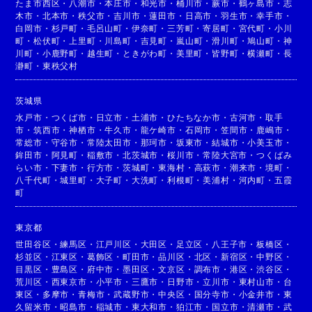
たま市西区
・
八潮市
・
本庄市
・
和光市
・
桶川市
・
蕨市
・
鶴ヶ島市
・
志
木市
・
北本市
・
秩父市
・
吉川市
・
蓮田市
・
日高市
・
羽生市
・
幸手市
・
白岡市
・
杉戸町
・
毛呂山町
・
伊奈町
・
三芳町
・
寄居町
・
宮代町
・
小川
町
・
松伏町
・
上里町
・
川島町
・
吉見町
・
嵐山町
・
滑川町
・
鳩山町
・
神
川町
・
小鹿野町
・
越生町
・
ときがわ町
・
美里町
・
皆野町
・
横瀬町
・
長
瀞町
・
東秩父村
茨城県
水戸市
・
つくば市
・
日立市
・
土浦市
・
ひたちなか市
・
古河市
・
取手
市
・
筑西市
・
神栖市
・
牛久市
・
龍ケ崎市
・
石岡市
・
笠間市
・
鹿嶋市
・
常総市
・
守谷市
・
常陸太田市
・
那珂市
・
坂東市
・
結城市
・
小美玉市
・
鉾田市
・
阿見町
・
稲敷市
・
北茨城市
・
桜川市
・
常陸大宮市
・
つくばみ
らい市
・
下妻市
・
行方市
・
茨城町
・
東海村
・
高萩市
・
潮来市
・
境町
・
八千代町
・
城里町
・
大子町
・
大洗町
・
利根町
・
美浦村
・
河内町
・
五霞
町
東京都
世田谷区
・
練馬区
・
江戸川区
・
大田区
・
足立区
・
八王子市
・
板橋区
・
杉並区
・
江東区
・
葛飾区
・
町田市
・
品川区
・
北区
・
新宿区
・
中野区
・
目黒区
・
豊島区
・
府中市
・
墨田区
・
文京区
・
調布市
・
港区
・
渋谷区
・
荒川区
・
西東京市
・
小平市
・
三鷹市
・
日野市
・
立川市
・
東村山市
・
台
東区
・
多摩市
・
青梅市
・
武蔵野市
・
中央区
・
国分寺市
・
小金井市
・
東
久留米市
・
昭島市
・
稲城市
・
東大和市
・
狛江市
・
国立市
・
清瀬市
・
武