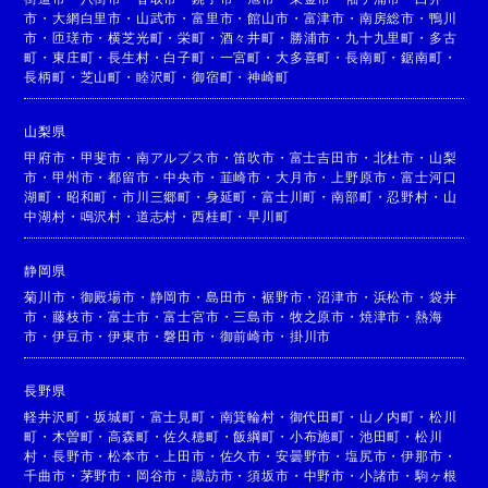
市
・
大網白里市
・
山武市
・
富里市
・
館山市
・
富津市
・
南房総市
・
鴨川
市
・
匝瑳市
・
横芝光町
・
栄町
・
酒々井町
・
勝浦市
・
九十九里町
・
多古
町
・
東庄町
・
長生村
・
白子町
・
一宮町
・
大多喜町
・
長南町
・
鋸南町
・
長柄町
・
芝山町
・
睦沢町
・
御宿町
・
神崎町
山梨県
甲府市
・
甲斐市
・
南アルプス市
・
笛吹市
・
富士吉田市
・
北杜市
・
山梨
市
・
甲州市
・
都留市
・
中央市
・
韮崎市
・
大月市
・
上野原市
・
富士河口
湖町
・
昭和町
・
市川三郷町
・
身延町
・
富士川町
・
南部町
・
忍野村
・
山
中湖村
・
鳴沢村
・
道志村
・
西桂町
・
早川町
静岡県
菊川市
・
御殿場市
・
静岡市
・
島田市
・
裾野市
・
沼津市
・
浜松市
・
袋井
市
・
藤枝市
・
富士市
・
富士宮市
・
三島市
・
牧之原市
・
焼津市
・
熱海
市
・
伊豆市
・
伊東市
・
磐田市
・
御前崎市
・
掛川市
長野県
軽井沢町
・
坂城町
・
富士見町
・
南箕輪村
・
御代田町
・
山ノ内町
・
松川
町
・
木曽町
・
高森町
・
佐久穂町
・
飯綱町
・
小布施町
・
池田町
・
松川
村
・
長野市
・
松本市
・
上田市
・
佐久市
・
安曇野市
・
塩尻市
・
伊那市
・
千曲市
・
茅野市
・
岡谷市
・
諏訪市
・
須坂市
・
中野市
・
小諸市
・
駒ヶ根