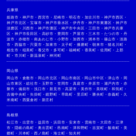
兵庫県
姫路市
・
神戸市
・
西宮市
・
尼崎市
・
明石市
・
加古川市
・
神戸市西区
・
神戸市北区
・
宝塚市
・
神戸市垂水区
・
伊丹市
・
神戸市東灘区
・
神戸市
須磨区
・
川西市
・
神戸市灘区
・
神戸市中央区
・
三田市
・
神戸市兵庫
区
・
神戸市長田区
・
高砂市
・
豊岡市
・
芦屋市
・
三木市
・
たつの市
・
丹
波市
・
赤穂市
・
南あわじ市
・
小野市
・
加西市
・
洲本市
・
篠山市
・
淡路
市
・
西脇市
・
宍粟市
・
加東市
・
太子町
・
播磨町
・
朝来市
・
猪名川町
・
相生市
・
稲美町
・
養父市
・
多可町
・
福崎町
・
香美町
・
佐用町
・
上郡
町
・
市川町
・
新温泉町
・
神河町
岡山県
岡山市
・
倉敷市
・
岡山市北区
・
岡山市南区
・
岡山市中区
・
津山市
・
岡
山市東区
・
総社市
・
玉野市
・
笠岡市
・
真庭市
・
井原市
・
瀬戸内市
・
赤
磐市
・
備前市
・
浅口市
・
新見市
・
高梁市
・
美作市
・
美咲町
・
和気町
・
吉備中央町
・
矢掛町
・
鏡野町
・
早島町
・
里庄町
・
勝央町
・
奈義町
・
久
米南町
・
西粟倉村
・
新庄村
島根県
松江市
・
出雲市
・
益田市
・
浜田市
・
安来市
・
雲南市
・
大田市
・
江津
市
・
隠岐の島町
・
奥出雲町
・
邑南町
・
津和野町
・
吉賀町
・
飯南町
・
美
郷町
・
川本町
・
西ノ島町
・
海士町
・
知夫村