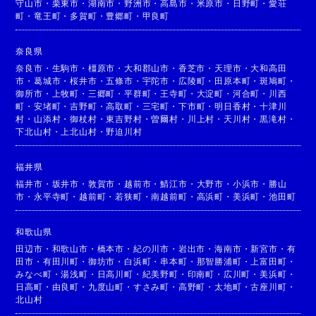
守山市
・
栗東市
・
湖南市
・
野洲市
・
高島市
・
米原市
・
日野町
・
愛荘
町
・
竜王町
・
多賀町
・
豊郷町
・
甲良町
奈良県
奈良市
・
生駒市
・
橿原市
・
大和郡山市
・
香芝市
・
天理市
・
大和高田
市
・
葛城市
・
桜井市
・
五條市
・
宇陀市
・
広陵町
・
田原本町
・
斑鳩町
・
御所市
・
上牧町
・
三郷町
・
平群町
・
王寺町
・
大淀町
・
河合町
・
川西
町
・
安堵町
・
吉野町
・
高取町
・
三宅町
・
下市町
・
明日香村
・
十津川
村
・
山添村
・
御杖村
・
東吉野村
・
曽爾村
・
川上村
・
天川村
・
黒滝村
・
下北山村
・
上北山村
・
野迫川村
福井県
福井市
・
坂井市
・
敦賀市
・
越前市
・
鯖江市
・
大野市
・
小浜市
・
勝山
市
・
永平寺町
・
越前町
・
若狭町
・
南越前町
・
高浜町
・
美浜町
・
池田町
和歌山県
田辺市
・
和歌山市
・
橋本市
・
紀の川市
・
岩出市
・
海南市
・
新宮市
・
有
田市
・
有田川町
・
御坊市
・
白浜町
・
串本町
・
那智勝浦町
・
上富田町
・
みなべ町
・
湯浅町
・
日高川町
・
紀美野町
・
印南町
・
広川町
・
美浜町
・
日高町
・
由良町
・
九度山町
・
すさみ町
・
高野町
・
太地町
・
古座川町
・
北山村