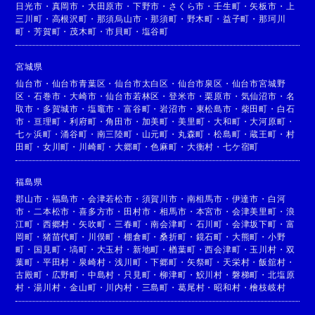
日光市
・
真岡市
・
大田原市
・
下野市
・
さくら市
・
壬生町
・
矢板市
・
上
三川町
・
高根沢町
・
那須烏山市
・
那須町
・
野木町
・
益子町
・
那珂川
町
・
芳賀町
・
茂木町
・
市貝町
・
塩谷町
宮城県
仙台市
・
仙台市青葉区
・
仙台市太白区
・
仙台市泉区
・
仙台市宮城野
区
・
石巻市
・
大崎市
・
仙台市若林区
・
登米市
・
栗原市
・
気仙沼市
・
名
取市
・
多賀城市
・
塩竈市
・
富谷町
・
岩沼市
・
東松島市
・
柴田町
・
白石
市
・
亘理町
・
利府町
・
角田市
・
加美町
・
美里町
・
大和町
・
大河原町
・
七ヶ浜町
・
涌谷町
・
南三陸町
・
山元町
・
丸森町
・
松島町
・
蔵王町
・
村
田町
・
女川町
・
川崎町
・
大郷町
・
色麻町
・
大衡村
・
七ケ宿町
福島県
郡山市
・
福島市
・
会津若松市
・
須賀川市
・
南相馬市
・
伊達市
・
白河
市
・
二本松市
・
喜多方市
・
田村市
・
相馬市
・
本宮市
・
会津美里町
・
浪
江町
・
西郷村
・
矢吹町
・
三春町
・
南会津町
・
石川町
・
会津坂下町
・
富
岡町
・
猪苗代町
・
川俣町
・
棚倉町
・
桑折町
・
鏡石町
・
大熊町
・
小野
町
・
国見町
・
塙町
・
大玉村
・
新地町
・
楢葉町
・
西会津町
・
玉川村
・
双
葉町
・
平田村
・
泉崎村
・
浅川町
・
下郷町
・
矢祭町
・
天栄村
・
飯舘村
・
古殿町
・
広野町
・
中島村
・
只見町
・
柳津町
・
鮫川村
・
磐梯町
・
北塩原
村
・
湯川村
・
金山町
・
川内村
・
三島町
・
葛尾村
・
昭和村
・
檜枝岐村