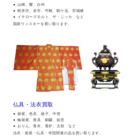
山崎、響、白州
軽井沢、余市、竹鶴、駒ケ岳、宮城峡
イチローズモルト、ザ・ニッカ など
国産ウィスキーを買い取ります。
仏具・法衣買取
袈裟、色衣、絡子、中啓
輪袈裟、座具、銅鑼、如意
おりん、香木、香炉、太鼓 など
法衣・袈裟・仏具・寺院関連の品を買い取ります。