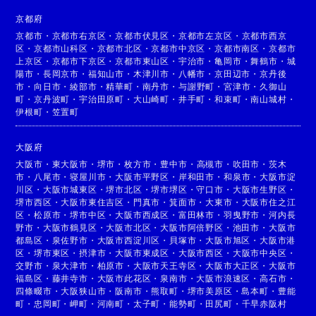
京都府
京都市
・
京都市右京区
・
京都市伏見区
・
京都市左京区
・
京都市西京
区
・
京都市山科区
・
京都市北区
・
京都市中京区
・
京都市南区
・
京都市
上京区
・
京都市下京区
・
京都市東山区
・
宇治市
・
亀岡市
・
舞鶴市
・
城
陽市
・
長岡京市
・
福知山市
・
木津川市
・
八幡市
・
京田辺市
・
京丹後
市
・
向日市
・
綾部市
・
精華町
・
南丹市
・
与謝野町
・
宮津市
・
久御山
町
・
京丹波町
・
宇治田原町
・
大山崎町
・
井手町
・
和束町
・
南山城村
・
伊根町
・
笠置町
大阪府
大阪市
・
東大阪市
・
堺市
・
枚方市
・
豊中市
・
高槻市
・
吹田市
・
茨木
市
・
八尾市
・
寝屋川市
・
大阪市平野区
・
岸和田市
・
和泉市
・
大阪市淀
川区
・
大阪市城東区
・
堺市北区
・
堺市堺区
・
守口市
・
大阪市生野区
・
堺市西区
・
大阪市東住吉区
・
門真市
・
箕面市
・
大東市
・
大阪市住之江
区
・
松原市
・
堺市中区
・
大阪市西成区
・
富田林市
・
羽曳野市
・
河内長
野市
・
大阪市鶴見区
・
大阪市北区
・
大阪市阿倍野区
・
池田市
・
大阪市
都島区
・
泉佐野市
・
大阪市西淀川区
・
貝塚市
・
大阪市旭区
・
大阪市港
区
・
堺市東区
・
摂津市
・
大阪市東成区
・
大阪市西区
・
大阪市中央区
・
交野市
・
泉大津市
・
柏原市
・
大阪市天王寺区
・
大阪市大正区
・
大阪市
福島区
・
藤井寺市
・
大阪市此花区
・
泉南市
・
大阪市浪速区
・
高石市
・
四條畷市
・
大阪狭山市
・
阪南市
・
熊取町
・
堺市美原区
・
島本町
・
豊能
町
・
忠岡町
・
岬町
・
河南町
・
太子町
・
能勢町
・
田尻町
・
千早赤阪村