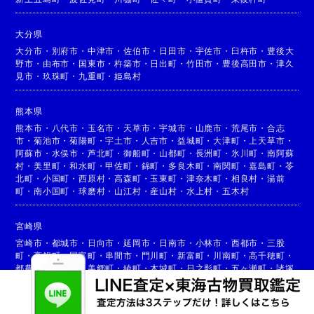
大分県
大分市
・
別府市
・
中津市
・
佐伯市
・
日田市
・
宇佐市
・
臼杵市
・
豊後大
野市
・
由布市
・
国東市
・
杵築市
・
日出町
・
竹田市
・
豊後高田市
・
津久
見市
・
玖珠町
・
九重町
・
姫島村
熊本県
熊本市
・
八代市
・
玉名市
・
天草市
・
宇城市
・
山鹿市
・
荒尾市
・
合志
市
・
菊池市
・
菊陽町
・
宇土市
・
人吉市
・
益城町
・
大津町
・
上天草市
・
阿蘇市
・
水俣市
・
芦北町
・
御船町
・
山都町
・
長洲町
・
氷川町
・
南阿蘇
村
・
美里町
・
和水町
・
甲佐町
・
錦町
・
多良木町
・
南関町
・
嘉島町
・
苓
北町
・
小国町
・
西原村
・
高森町
・
玉東町
・
津奈木町
・
相良村
・
湯前
町
・
南小国町
・
球磨村
・
山江村
・
産山村
・
水上村
・
五木村
宮崎県
宮崎市
・
都城市
・
日向市
・
延岡市
・
日南市
・
小林市
・
西都市
・
三股
町
・
高鍋町
・
国富町
・
串間市
・
門川町
・
新富町
・
川南町
・
高千穂町
・
都農町
・
高原町
・
美郷町
・
綾町
・
木城町
・
日之影町
・
五ヶ瀬町
・
諸塚
村
・
椎葉村
・
西米良村