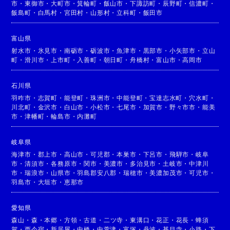
市
・
東御市
・
大町市
・
箕輪町
・
飯山市
・
下諏訪町
・
辰野町
・
信濃町
・
飯島町
・
白馬村
・
宮田村
・
山形村
・
立科町
・
飯田市
富山県
射水市
・
氷見市
・
南砺市
・
砺波市
・
魚津市
・
黒部市
・
小矢部市
・
立山
町
・
滑川市
・
上市町
・
入善町
・
朝日町
・
舟橋村
・
富山市
・
高岡市
石川県
羽咋市
・
志賀町
・
能登町
・
珠洲市
・
中能登町
・
宝達志水町
・
穴水町
・
川北町
・
金沢市
・
白山市
・
小松市
・
七尾市
・
加賀市
・
野々市市
・
能美
市
・
津幡町
・
輪島市
・
内灘町
岐阜県
海津市
・
郡上市
・
高山市
・
可児郡
・
本巣市
・
下呂市
・
飛騨市
・
岐阜
市
・
清須市
・
各務原市
・
関市
・
美濃市
・
多治見市
・
土岐市
・
中津川
市
・
瑞浪市
・
山県市
・
羽島郡安八郡
・
瑞穂市
・
美濃加茂市
・
可児市
・
羽島市
・
大垣市
・
恵那市
愛知県
森山
・
森
・
本郷
・
方領
・
古道
・
二ツ寺
・
東溝口
・
花正
・
花長
・
蜂須
賀
・
西今宿
・
新居屋
・
中橋
・
中萱津
・
富塚
・
丹波
・
甚目寺
・
小路
・
下