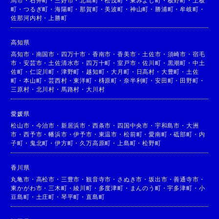
馬市
・
石井町
・
三好市
・
北島町
・
松茂町
・
東みよし町
・
板野町
・
上板
町
・
つるぎ町
・
海陽町
・
那賀町
・
美波町
・
神山町
・
勝浦町
・
牟岐町
・
佐那河内村
・
上勝町
高知県
高知市
・
南国市
・
四万十市
・
香南市
・
香美市
・
土佐市
・
須崎市
・
宿毛
市
・
安芸市
・
土佐清水市
・
四万十町
・
室戸市
・
佐川町
・
黒潮町
・
中土
佐町
・
仁淀川町
・
津野町
・
越知町
・
大月町
・
日高村
・
大豊町
・
土佐
町
・
本山町
・
芸西村
・
東洋町
・
梼原町
・
奈半利町
・
安田町
・
田野町
・
三原村
・
北川村
・
馬路村
・
大川村
愛媛県
松山市
・
今治市
・
新居浜市
・
西条市
・
四国中央市
・
宇和島市
・
大洲
市
・
西予市
・
幡浜市
・
伊予市
・
東温市
・
松前町
・
愛南町
・
砥部町
・
内
子町
・
鬼北町
・
伊方町
・
久万高原町
・
上島町
・
松野町
香川県
丸亀市
・
高松市
・
三豊市
・
観音寺市
・
さぬき市
・
坂出市
・
善通寺市
・
東かがわ市
・
三木町
・
綾川町
・
多度津町
・
まんのう町
・
宇多津町
・
小
豆島町
・
土庄町
・
琴平町
・
直島町