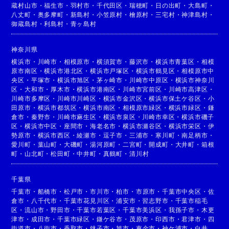
蔵村山市
・
福生市
・
羽村市
・
千代田区
・
瑞穂町
・
日の出町
・
大島町
・
八丈町
・
奥多摩町
・
新島村
・
小笠原村
・
檜原村
・
三宅村
・
神津島村
・
御蔵島村
・
利島村
・
青ヶ島村
神奈川県
横浜市
・
川崎市
・
相模原市
・
横須賀市
・
藤沢市
・
横浜市青葉区
・
相模
原市南区
・
横浜市港北区
・
横浜市戸塚区
・
横浜市鶴見区
・
相模原市中
央区
・
平塚市
・
横浜市旭区
・
茅ヶ崎市
・
川崎市中原区
・
横浜市神奈川
区
・
大和市
・
厚木市
・
横浜市港南区
・
川崎市宮前区
・
川崎市高津区
・
川崎市多摩区
・
川崎市川崎区
・
横浜市金沢区
・
横浜市保土ケ谷区
・
小
田原市
・
横浜市都筑区
・
横浜市南区
・
相模原市緑区
・
横浜市緑区
・
鎌
倉市
・
秦野市
・
川崎市麻生区
・
横浜市泉区
・
川崎市幸区
・
横浜市磯子
区
・
横浜市中区
・
座間市
・
海老名市
・
横浜市瀬谷区
・
横浜市栄区
・
伊
勢原市
・
横浜市西区
・
綾瀬市
・
逗子市
・
三浦市
・
寒川町
・
南足柄市
・
愛川町
・
葉山町
・
大磯町
・
湯河原町
・
二宮町
・
開成町
・
大井町
・
箱根
町
・
山北町
・
松田町
・
中井町
・
真鶴町
・
清川村
千葉県
千葉市
・
船橋市
・
松戸市
・
市川市
・
柏市
・
市原市
・
千葉市中央区
・
佐
倉市
・
八千代市
・
千葉市花見川区
・
浦安市
・
習志野市
・
千葉市稲毛
区
・
流山市
・
野田市
・
千葉市若葉区
・
千葉市美浜区
・
我孫子市
・
木更
津市
・
成田市
・
千葉市緑区
・
鎌ケ谷市
・
茂原市
・
印西市
・
君津市
・
四
街道市
・
八街市
・
香取市
・
銚子市
・
旭市
・
東金市
・
袖ケ浦市
・
白井