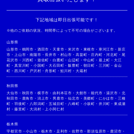
下記地域は即日出張可能です！
※
他のご依頼の状況、時間帯によって不可の場合がございます。
山形県
山形市
・
鶴岡市
・
酒田市
・
天童市
・
米沢市
・
東根市
・
寒河江市
・
新庄
市
・
上山市
・
南陽市
・
長井市
・
村山市
・
高畠町
・
庄内町
・
河北町
・
尾
花沢市
・
川西町
・
遊佐町
・
白鷹町
・
山辺町
・
中山町
・
最上町
・
大江
町
・
真室川町
・
小国町
・
大石田町
・
飯豊町
・
朝日町
・
三川町
・
金山
町
・
西川町
・
戸沢村
・
舟形町
・
鮭川村
・
大蔵村
秋田県
大仙市
・
秋田市
・
横手市
・
由利本荘市
・
大館市
・
能代市
・
湯沢市
・
北
秋田市
・
鹿角市
・
潟上市
・
男鹿市
・
仙北市
・
美郷町
・
にかほ市
・
三種
町
・
羽後町
・
八郎潟町
・
五城目町
・
八峰町
・
小坂町
・
井川町
・
東成瀬
村
・
藤里町
・
大潟村
・
上小阿仁村
栃木県
宇都宮市
・
小山市
・
栃木市
・
足利市
・
佐野市
・
那須塩原市
・
鹿沼市
・