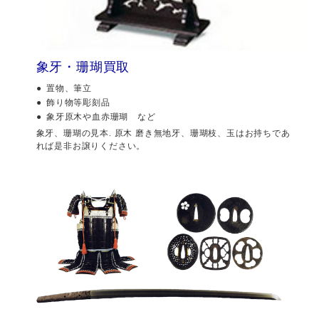
象牙・珊瑚買取
置物、筆立
飾り物等彫刻品
象牙原木や血赤珊瑚 など
象牙、珊瑚の見本. 原木 磨き無地牙、珊瑚枝、玉はお持ちであ
れば是非お譲りください。