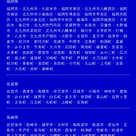
福岡県
福岡市
・
北九州市
・
久留米市
・
福岡市東区
・
北九州市八幡西区
・
福岡
市南区
・
北九州市小倉南区
・
福岡市博多区
・
福岡市早良区
・
福岡市西
区
・
北九州市小倉北区
・
福岡市中央区
・
飯塚市
・
福岡市城南区
・
大牟
田市
・
春日市
・
北九州市門司区
・
筑紫野市
・
糸島市
・
宗像市
・
大野城
市
・
北九州市若松区
・
北九州市八幡東区
・
柳川市
・
太宰府市
・
行橋
市
・
八女市
・
北九州市戸畑区
・
小郡市
・
古賀市
・
直方市
・
福津市
・
朝
倉市
・
田川市
・
那珂川町
・
筑後市
・
中間市
・
志免町
・
粕屋町
・
嘉麻
市
・
みやま市
・
宇美町
・
大川市
・
苅田町
・
岡垣町
・
篠栗町
・
宮若市
・
水巻町
・
筑前町
・
豊前市
・
須恵町
・
新宮町
・
福智町
・
みやこ町
・
広川
町
・
築上町
・
遠賀町
・
川崎町
・
鞍手町
・
芦屋町
・
大刀洗町
・
大木町
・
桂川町
・
香春町
・
添田町
・
糸田町
・
小竹町
・
久山町
・
上毛町
・
吉富
町
・
大任町
・
赤村
・
東峰村
佐賀県
佐賀市
・
唐津市
・
鳥栖市
・
伊万里市
・
武雄市
・
小城市
・
神埼市
・
鹿島
市
・
みやき町
・
嬉野市
・
白石町
・
多久市
・
有田町
・
基山町
・
吉野ヶ里
町
・
太良町
・
江北町
・
大町町
・
上峰町
・
玄海町
長崎県
佐世保市
・
長崎市
・
諫早市
・
大村市
・
南島原市
・
島原市
・
雲仙市
・
五
島市
・
平戸市
・
長与町
・
対馬市
・
西海市
・
時津町
・
壱岐市
・
松浦市
・
新上五島町
・
波佐見町
・
川棚町
・
佐々町
・
小値賀町
・
東彼杵町