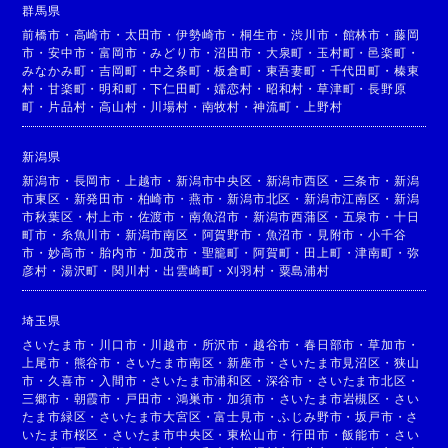
群馬県
前橋市
・
高崎市
・
太田市
・
伊勢崎市
・
桐生市
・
渋川市
・
館林市
・
藤岡
市
・
安中市
・
富岡市
・
みどり市
・
沼田市
・
大泉町
・
玉村町
・
邑楽町
・
みなかみ町
・
吉岡町
・
中之条町
・
板倉町
・
東吾妻町
・
千代田町
・
榛東
村
・
甘楽町
・
明和町
・
下仁田町
・
嬬恋村
・
昭和村
・
草津町
・
長野原
町
・
片品村
・
高山村
・
川場村
・
南牧村
・
神流町
・
上野村
新潟県
新潟市
・
長岡市
・
上越市
・
新潟市中央区
・
新潟市西区
・
三条市
・
新潟
市東区
・
新発田市
・
柏崎市
・
燕市
・
新潟市北区
・
新潟市江南区
・
新潟
市秋葉区
・
村上市
・
佐渡市
・
南魚沼市
・
新潟市西蒲区
・
五泉市
・
十日
町市
・
糸魚川市
・
新潟市南区
・
阿賀野市
・
魚沼市
・
見附市
・
小千谷
市
・
妙高市
・
胎内市
・
加茂市
・
聖籠町
・
阿賀町
・
田上町
・
津南町
・
弥
彦村
・
湯沢町
・
関川村
・
出雲崎町
・
刈羽村
・
粟島浦村
埼玉県
さいたま市
・
川口市
・
川越市
・
所沢市
・
越谷市
・
春日部市
・
草加市
・
上尾市
・
熊谷市
・
さいたま市南区
・
新座市
・
さいたま市見沼区
・
狭山
市
・
久喜市
・
入間市
・
さいたま市浦和区
・
深谷市
・
さいたま市北区
・
三郷市
・
朝霞市
・
戸田市
・
鴻巣市
・
加須市
・
さいたま市岩槻区
・
さい
たま市緑区
・
さいたま市大宮区
・
富士見市
・
ふじみ野市
・
坂戸市
・
さ
いたま市桜区
・
さいたま市中央区
・
東松山市
・
行田市
・
飯能市
・
さい