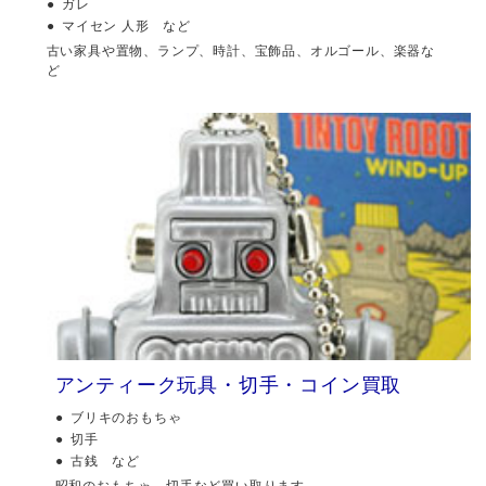
ガレ
マイセン 人形 など
古い家具や置物、ランプ、時計、宝飾品、オルゴール、楽器な
ど
アンティーク玩具・切手・コイン買取
ブリキのおもちゃ
切手
古銭 など
昭和のおもちゃ、切手など買い取ります。