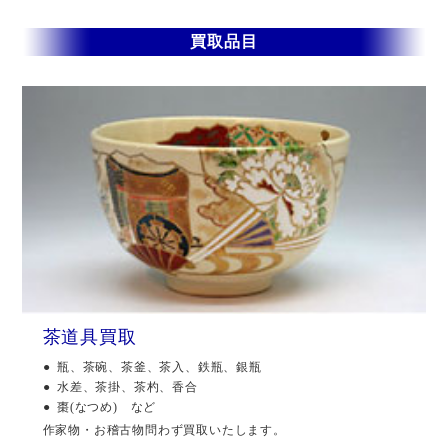
買取品目
茶道具買取
瓶、茶碗、茶釜、茶入、鉄瓶、銀瓶
水差、茶掛、茶杓、香合
棗(なつめ) など
作家物・お稽古物問わず買取いたします。