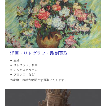
洋画・リトグラフ・彫刻買取
油絵
リトグラフ、版画
シルクスクリーン
ブロンズ など
作家物・お稽古物問わず買取いたします。