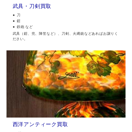
武具・刀剣買取
刀
鎧
鉄砲 など
武具（鎧、兜、陣笠など）、刀剣、火縄銃などあればお譲りく
ださい。
西洋アンティーク買取