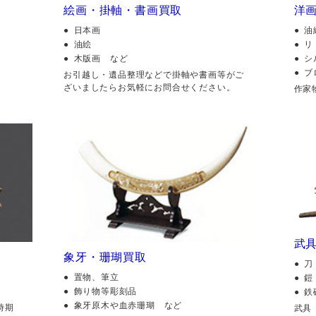
絵画・掛軸・書画買取
洋
日本画
油
油絵
リ
木版画 など
シ
ブ
。
お引越し・遺品整理などで掛軸や書画等がご
ざいましたらお気軽にお問合せください。
作家
武
象牙・珊瑚買取
刀
置物、筆立
鎧
飾り物等彫刻品
鉄
象牙原木や血赤珊瑚 など
時期
武具