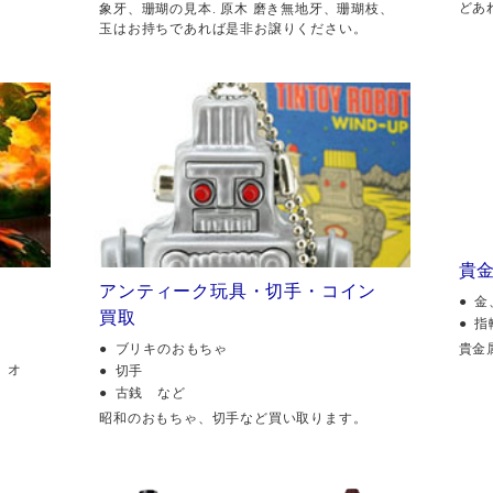
どあ
象牙、珊瑚の見本. 原木 磨き無地牙、珊瑚枝、
玉はお持ちであれば是非お譲りください。
貴
アンティーク玩具・切手・コイン
金
買取
指
貴金
ブリキのおもちゃ
、オ
切手
古銭 など
昭和のおもちゃ、切手など買い取ります。