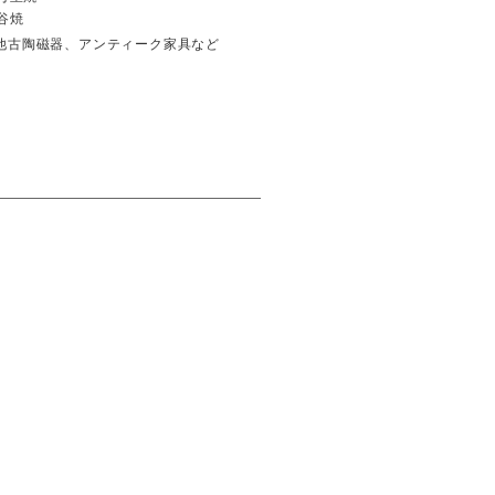
谷焼
他古陶磁器、アンティーク家具など