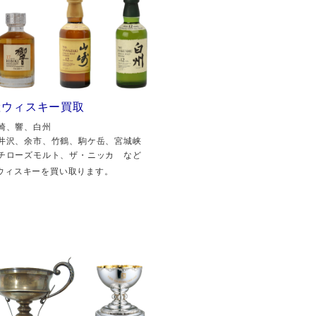
産ウィスキー買取
崎、響、白州
井沢、余市、竹鶴、駒ケ岳、宮城峡
チローズモルト、ザ・ニッカ など
ウィスキーを買い取ります。