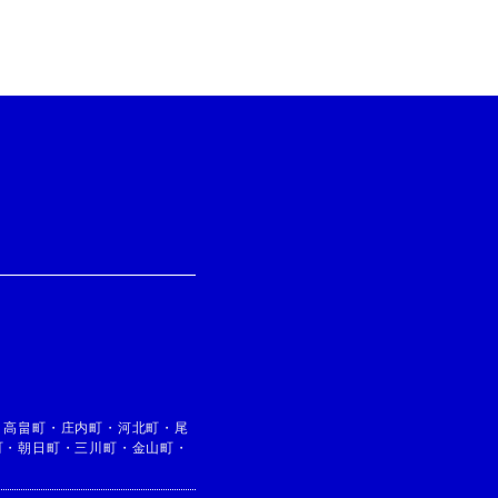
・
高畠町
・
庄内町
・
河北町
・
尾
町
・
朝日町
・
三川町
・
金山町
・