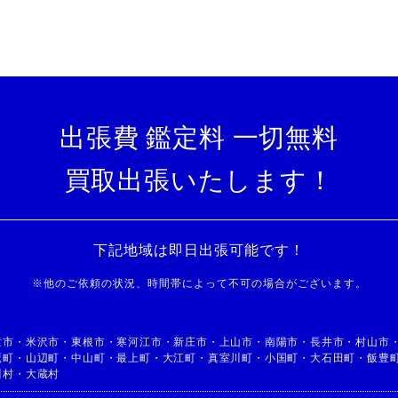
出張費 鑑定料 一切無料
買取出張いたします！
下記地域は即日出張可能です！
※
他のご依頼の状況、時間帯によって不可の場合がございます。
童市
・
米沢市
・
東根市
・
寒河江市
・
新庄市
・
上山市
・
南陽市
・
長井市
・
村山市
鷹町
・
山辺町
・
中山町
・
最上町
・
大江町
・
真室川町
・
小国町
・
大石田町
・
飯豊
川村
・
大蔵村