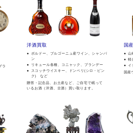
洋酒買取
国
ボルドー、ブルゴーニュ産ワイン、シャンパ
山
ン
軽
リキュール各種、コニャック、ブランデー
イ
ブラ
スコッチウイスキー、ドンペリ(シロ・ピン
国産
ク) など
贈答・記念品、お土産など、ご自宅で眠って
いるお酒（洋酒、古酒）買い取ります。