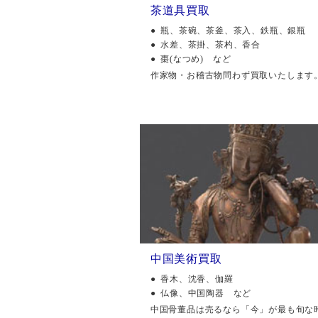
茶道具買取
瓶、茶碗、茶釜、茶入、鉄瓶、銀瓶
水差、茶掛、茶杓、香合
棗(なつめ) など
作家物・お稽古物問わず買取いたします
中国美術買取
香木、沈香、伽羅
仏像、中国陶器 など
中国骨董品は売るなら「今」が最も旬な