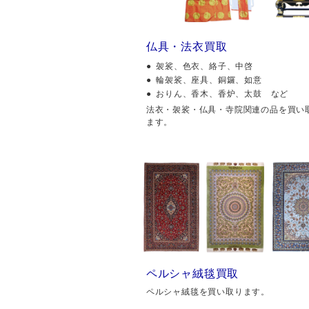
仏具・法衣買取
袈裟、色衣、絡子、中啓
輪袈裟、座具、銅鑼、如意
おりん、香木、香炉、太鼓 など
法衣・袈裟・仏具・寺院関連の品を買い
ます。
ペルシャ絨毯買取
ペルシャ絨毯を買い取ります。