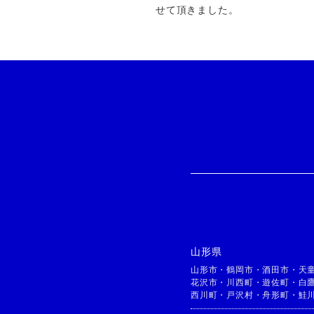
せて頂きました。
山形県
山形市
・
鶴岡市
・
酒田市
・
天
花沢市
・
川西町
・
遊佐町
・
白
西川町
・
戸沢村
・
舟形町
・
鮭