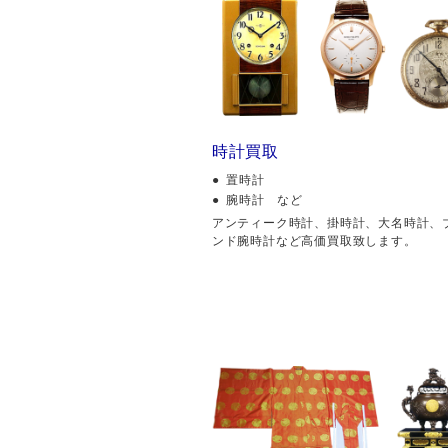
時計買取
置時計
腕時計 など
アンティーク時計、掛時計、大名時計、
ンド腕時計など高価買取致します。