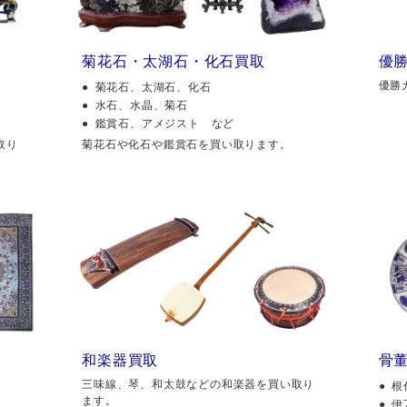
菊花石・太湖石・化石買取
優
優勝
菊花石、太湖石、化石
水石、水晶、菊石
鑑賞石、アメジスト など
取り
菊花石や化石や鑑賞石を買い取ります。
和楽器買取
骨
三味線、琴、和太鼓などの和楽器を買い取り
根
ます。
伊