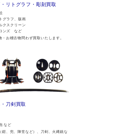
画・リトグラフ・彫刻買取
絵
トグラフ、版画
ルクスクリーン
ロンズ など
物・お稽古物問わず買取いたします。
具・刀剣買取
砲 など
（鎧、兜、陣笠など）、刀剣、火縄銃な