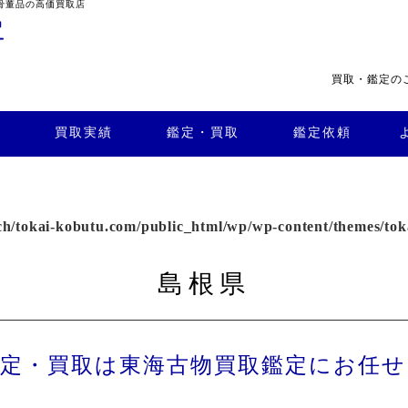
骨董品の高価買取店
買取・鑑定の
・買
よくある
取
鑑定依頼
質問
店舗案内
買取実績
鑑定・買取
鑑定依頼
h/tokai-kobutu.com/public_html/wp/wp-content/themes/tok
島根県
鑑定・買取は東海古物買取鑑定にお任