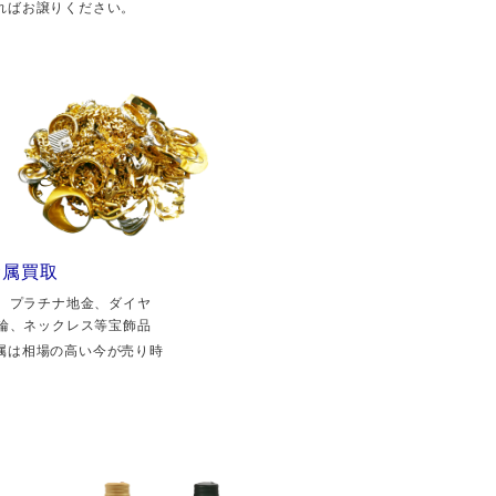
ればお譲りください。
金属買取
、プラチナ地金、ダイヤ
輪、ネックレス等宝飾品
属は相場の高い今が売り時