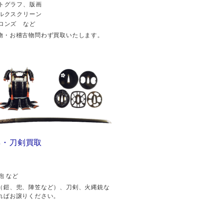
トグラフ、版画
ルクスクリーン
ロンズ など
物・お稽古物問わず買取いたします。
具・刀剣買取
砲 など
（鎧、兜、陣笠など）、刀剣、火縄銃な
ればお譲りください。