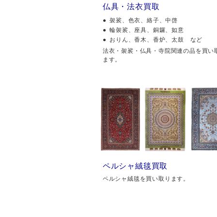
仏具・法衣買取
袈裟、色衣、絡子、中啓
輪袈裟、座具、銅鑼、如意
おりん、香木、香炉、太鼓 など
法衣・袈裟・仏具・寺院関連の品を買い
ます。
ペルシャ絨毯買取
ペルシャ絨毯を買い取ります。