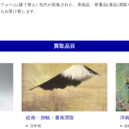
ォーム(建て替え) 先代が収集された、美術品・骨董品(遺品)買取
行もお受け致します。
買取品目
絵画・掛軸・書画買取
洋
日本画
油