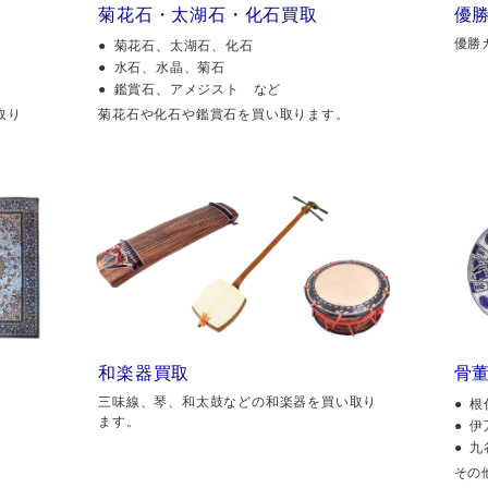
菊花石・太湖石・化石買取
優
優勝
菊花石、太湖石、化石
水石、水晶、菊石
鑑賞石、アメジスト など
取り
菊花石や化石や鑑賞石を買い取ります。
和楽器買取
骨
三味線、琴、和太鼓などの和楽器を買い取り
根
ます。
伊
九
その