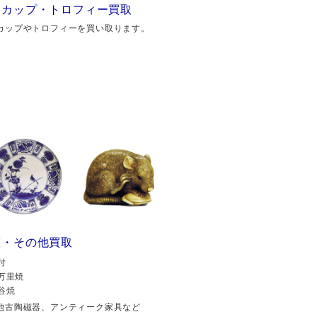
勝カップ・トロフィー買取
カップやトロフィーを買い取ります。
董・その他買取
付
万里焼
谷焼
他古陶磁器、アンティーク家具など