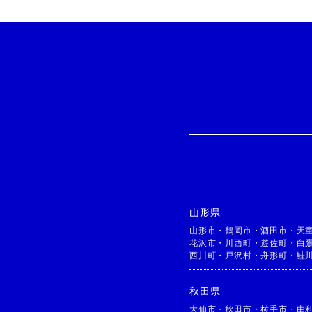
山形県
山形市
・
鶴岡市
・
酒田市
・
天
花沢市
・
川西町
・
遊佐町
・
白
西川町
・
戸沢村
・
舟形町
・
鮭
秋田県
大仙市
・
秋田市
・
横手市
・
由