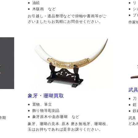
油絵
リ
木版画 など
シ
ブ
。
お引越し・遺品整理などで掛軸や書画等がご
ざいましたらお気軽にお問合せください。
作家
武
象牙・珊瑚買取
刀
置物、筆立
鎧
飾り物等彫刻品
鉄
象牙原木や血赤珊瑚 など
時期
武具
どあ
象牙、珊瑚の見本. 原木 磨き無地牙、珊瑚枝、
玉はお持ちであれば是非お譲りください。