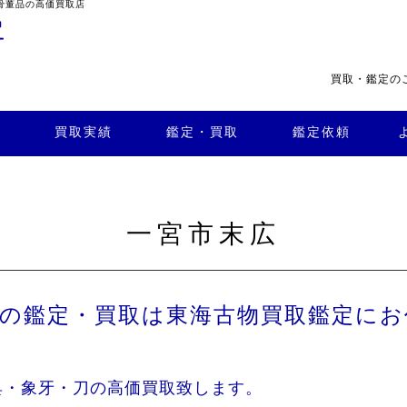
骨董品の高価買取店
買取・鑑定の
・買
よくある
取
鑑定依頼
質問
店舗案内
買取実績
鑑定・買取
鑑定依頼
一宮市末広
品の鑑定・買取は東海古物買取鑑定にお
具・象牙・刀の高価買取致します。