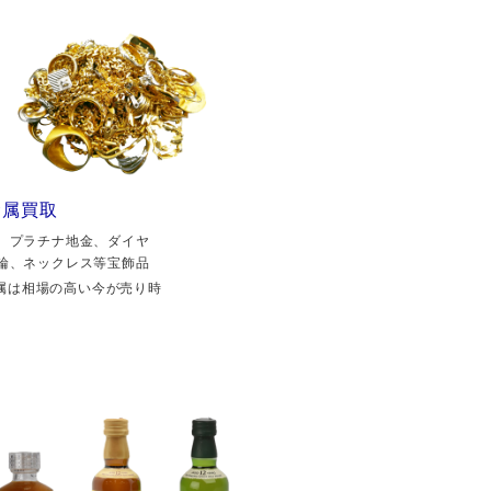
金属買取
、プラチナ地金、ダイヤ
輪、ネックレス等宝飾品
属は相場の高い今が売り時