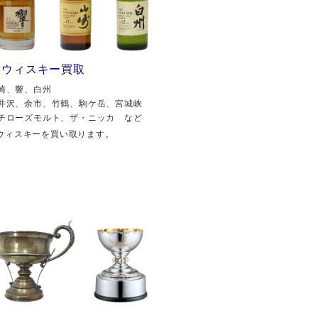
産ウィスキー買取
崎、響、白州
井沢、余市、竹鶴、駒ケ岳、宮城峡
チローズモルト、ザ・ニッカ など
ウィスキーを買い取ります。