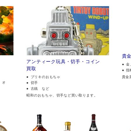
貴
アンティーク玩具・切手・コイン
金
買取
指
貴金
ブリキのおもちゃ
、オ
切手
古銭 など
昭和のおもちゃ、切手など買い取ります。