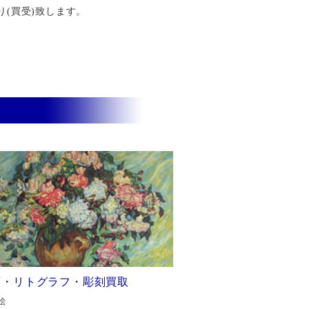
り(買受)致します。
画・リトグラフ・彫刻買取
絵