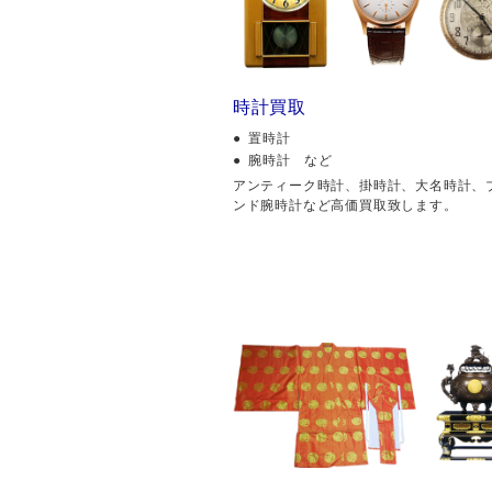
時計買取
置時計
腕時計 など
アンティーク時計、掛時計、大名時計、
ンド腕時計など高価買取致します。