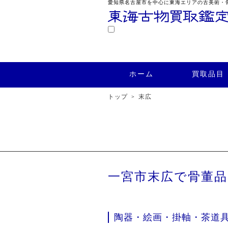
愛知県名古屋市を中心に東海エリアの古美術・
鑑定
ホーム
買取品目
買取実績
ホーム
買取品目
トップ
末広
一宮市末広で骨董
陶器・絵画・掛軸・茶道