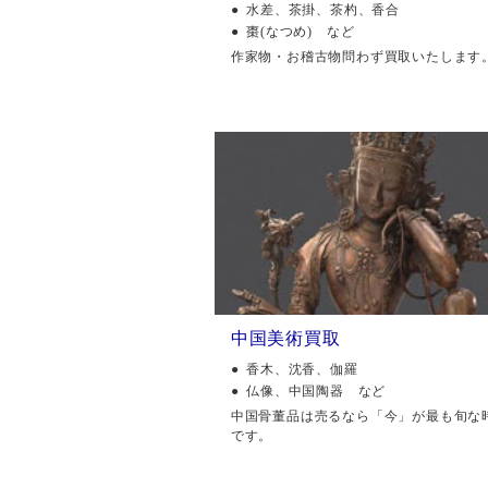
水差、茶掛、茶杓、香合
棗(なつめ) など
作家物・お稽古物問わず買取いたします
中国美術買取
香木、沈香、伽羅
仏像、中国陶器 など
中国骨董品は売るなら「今」が最も旬な
です。