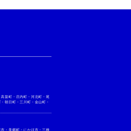
・
高畠町
・
庄内町
・
河北町
・
尾
町
・
朝日町
・
三川町
・
金山町
・
北市
・
美郷町
・
にかほ市
・
三種