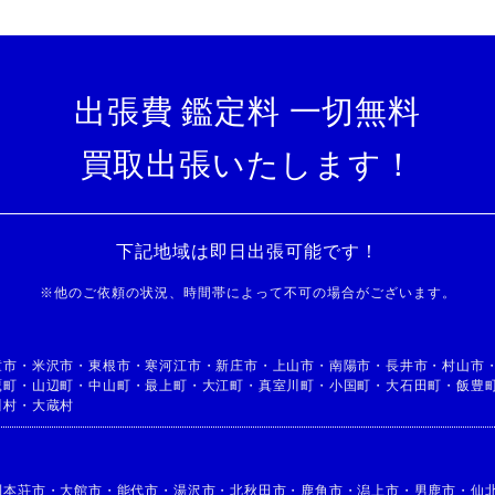
出張費 鑑定料 一切無料
買取出張いたします！
下記地域は即日出張可能です！
※
他のご依頼の状況、時間帯によって不可の場合がございます。
童市
・
米沢市
・
東根市
・
寒河江市
・
新庄市
・
上山市
・
南陽市
・
長井市
・
村山市
鷹町
・
山辺町
・
中山町
・
最上町
・
大江町
・
真室川町
・
小国町
・
大石田町
・
飯豊
川村
・
大蔵村
利本荘市
・
大館市
・
能代市
・
湯沢市
・
北秋田市
・
鹿角市
・
潟上市
・
男鹿市
・
仙