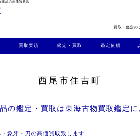
骨董品の高価買取店
買取・鑑定の
・買
よくある
取
鑑定依頼
質問
店舗案内
買取実績
鑑定・買取
鑑定依頼
西尾市住吉町
董品の鑑定・買取は東海古物買取鑑定に
具・象牙・刀の高価買取致します。