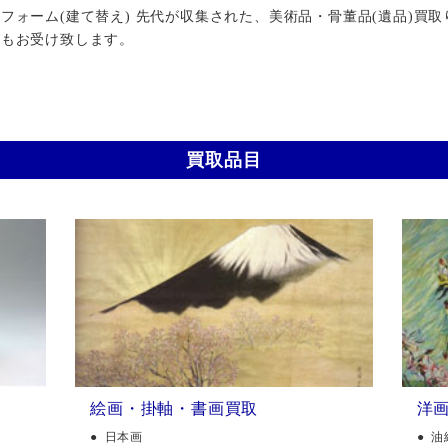
ォーム(建て替え) 先代が収集された、美術品・骨董品(遺品)買取
行もお受け致します。
買取品目
絵画・掛軸・書画買取
洋
日本画
油