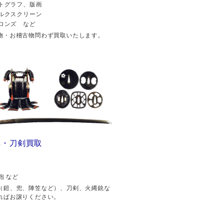
トグラフ、版画
ルクスクリーン
ロンズ など
物・お稽古物問わず買取いたします。
具・刀剣買取
砲 など
（鎧、兜、陣笠など）、刀剣、火縄銃な
ればお譲りください。