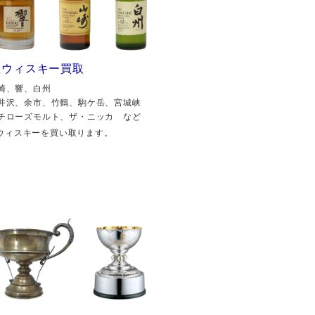
産ウィスキー買取
崎、響、白州
井沢、余市、竹鶴、駒ケ岳、宮城峡
チローズモルト、ザ・ニッカ など
ウィスキーを買い取ります。