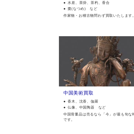
水差、茶掛、茶杓、香合
棗(なつめ) など
作家物・お稽古物問わず買取いたします
中国美術買取
香木、沈香、伽羅
仏像、中国陶器 など
中国骨董品は売るなら「今」が最も旬な
です。