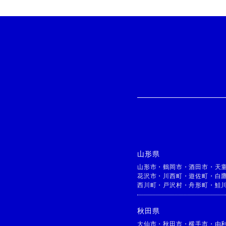
山形県
山形市
・
鶴岡市
・
酒田市
・
天
花沢市
・
川西町
・
遊佐町
・
白
西川町
・
戸沢村
・
舟形町
・
鮭
秋田県
大仙市
・
秋田市
・
横手市
・
由