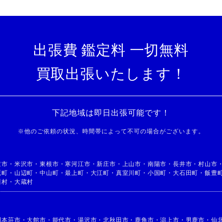
出張費 鑑定料 一切無料
買取出張いたします！
下記地域は即日出張可能です！
※
他のご依頼の状況、時間帯によって不可の場合がございます。
童市
・
米沢市
・
東根市
・
寒河江市
・
新庄市
・
上山市
・
南陽市
・
長井市
・
村山市
鷹町
・
山辺町
・
中山町
・
最上町
・
大江町
・
真室川町
・
小国町
・
大石田町
・
飯豊
川村
・
大蔵村
利本荘市
・
大館市
・
能代市
・
湯沢市
・
北秋田市
・
鹿角市
・
潟上市
・
男鹿市
・
仙