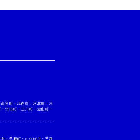
・
高畠町
・
庄内町
・
河北町
・
尾
町
・
朝日町
・
三川町
・
金山町
・
北市
・
美郷町
・
にかほ市
・
三種