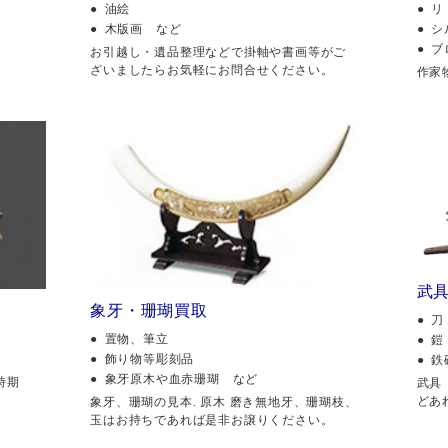
油絵
リ
木版画 など
シ
ブ
。
お引越し・遺品整理などで掛軸や書画等がご
ざいましたらお気軽にお問合せください。
作家
武
象牙・珊瑚買取
刀
置物、筆立
鎧
飾り物等彫刻品
鉄
象牙原木や血赤珊瑚 など
時期
武具
どあ
象牙、珊瑚の見本. 原木 磨き無地牙、珊瑚枝、
玉はお持ちであれば是非お譲りください。