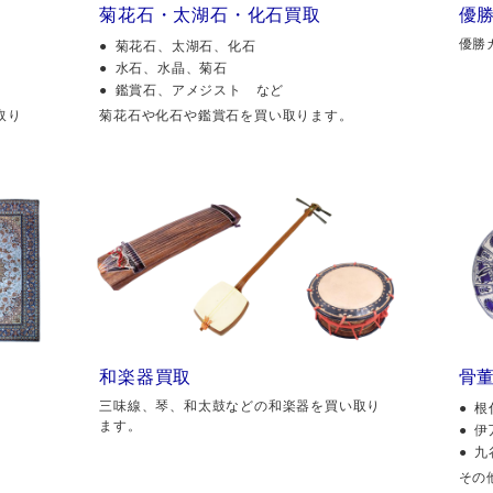
菊花石・太湖石・化石買取
優
優勝
菊花石、太湖石、化石
水石、水晶、菊石
鑑賞石、アメジスト など
取り
菊花石や化石や鑑賞石を買い取ります。
和楽器買取
骨
三味線、琴、和太鼓などの和楽器を買い取り
根
ます。
伊
九
その