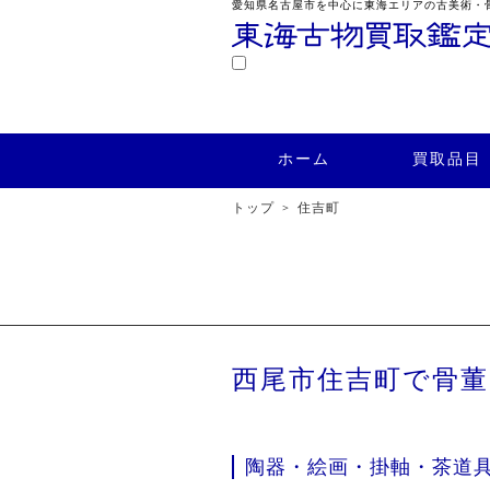
愛知県名古屋市を中心に東海エリアの古美術・
鑑定
ホーム
買取品目
買取実績
ホーム
買取品目
トップ
住吉町
西尾市住吉町で骨
陶器・絵画・掛軸・茶道