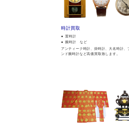
時計買取
置時計
腕時計 など
アンティーク時計、掛時計、大名時計、
ンド腕時計など高価買取致します。