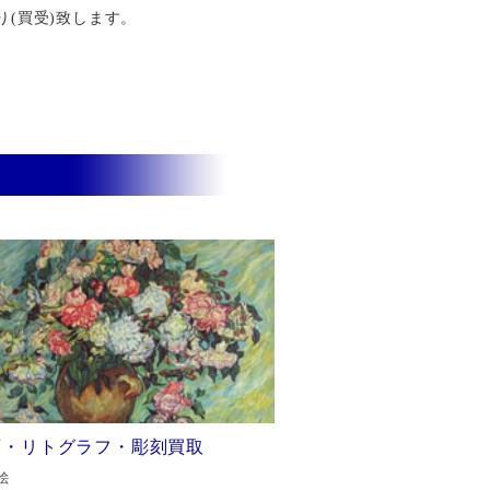
り(買受)致します。
画・リトグラフ・彫刻買取
絵