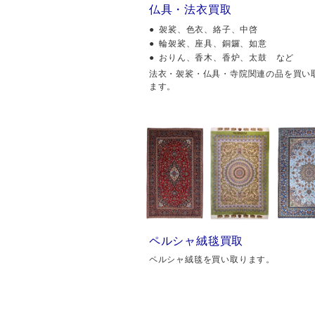
仏具・法衣買取
袈裟、色衣、絡子、中啓
輪袈裟、座具、銅鑼、如意
おりん、香木、香炉、太鼓 など
法衣・袈裟・仏具・寺院関連の品を買い
ます。
ペルシャ絨毯買取
ペルシャ絨毯を買い取ります。