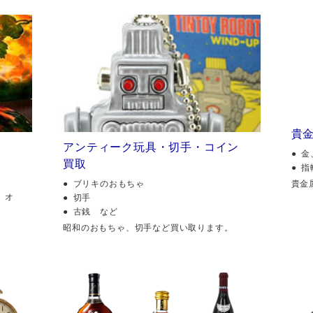
貴
アンティーク玩具・切手・コイン
金
買取
指
貴金
ブリキのおもちゃ
、オ
切手
古銭 など
昭和のおもちゃ、切手など買い取ります。