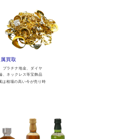
金属買取
、プラチナ地金、ダイヤ
輪、ネックレス等宝飾品
属は相場の高い今が売り時