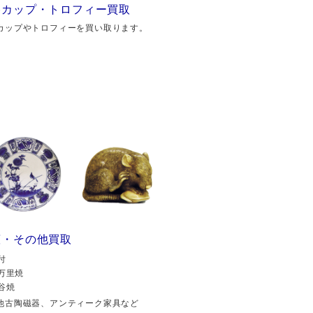
勝カップ・トロフィー買取
カップやトロフィーを買い取ります。
董・その他買取
付
万里焼
谷焼
他古陶磁器、アンティーク家具など