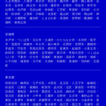
たま市西区
・
八潮市
・
本庄市
・
和光市
・
桶川市
・
蕨市
・
鶴ヶ島市
・
志
木市
・
北本市
・
秩父市
・
吉川市
・
蓮田市
・
日高市
・
羽生市
・
幸手市
・
白岡市
・
杉戸町
・
毛呂山町
・
伊奈町
・
三芳町
・
寄居町
・
宮代町
・
小川
町
・
松伏町
・
上里町
・
川島町
・
吉見町
・
嵐山町
・
滑川町
・
鳩山町
・
神
川町
・
小鹿野町
・
越生町
・
ときがわ町
・
美里町
・
皆野町
・
横瀬町
・
長
瀞町
・
東秩父村
茨城県
水戸市
・
つくば市
・
日立市
・
土浦市
・
ひたちなか市
・
古河市
・
取手
市
・
筑西市
・
神栖市
・
牛久市
・
龍ケ崎市
・
石岡市
・
笠間市
・
鹿嶋市
・
常総市
・
守谷市
・
常陸太田市
・
那珂市
・
坂東市
・
結城市
・
小美玉市
・
鉾田市
・
阿見町
・
稲敷市
・
北茨城市
・
桜川市
・
常陸大宮市
・
つくばみ
らい市
・
下妻市
・
行方市
・
茨城町
・
東海村
・
高萩市
・
潮来市
・
境町
・
八千代町
・
城里町
・
大子町
・
大洗町
・
利根町
・
美浦村
・
河内町
・
五霞
町
東京都
世田谷区
・
練馬区
・
江戸川区
・
大田区
・
足立区
・
八王子市
・
板橋区
・
杉並区
・
江東区
・
葛飾区
・
町田市
・
品川区
・
北区
・
新宿区
・
中野区
・
目黒区
・
豊島区
・
府中市
・
墨田区
・
文京区
・
調布市
・
港区
・
渋谷区
・
荒川区
・
西東京市
・
小平市
・
三鷹市
・
日野市
・
立川市
・
東村山市
・
台
東区
・
多摩市
・
青梅市
・
武蔵野市
・
中央区
・
国分寺市
・
小金井市
・
東
久留米市
・
昭島市
・
稲城市
・
東大和市
・
狛江市
・
国立市
・
清瀬市
・
武