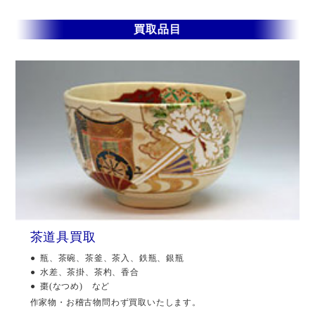
買取品目
茶道具買取
瓶、茶碗、茶釜、茶入、鉄瓶、銀瓶
水差、茶掛、茶杓、香合
棗(なつめ) など
作家物・お稽古物問わず買取いたします。