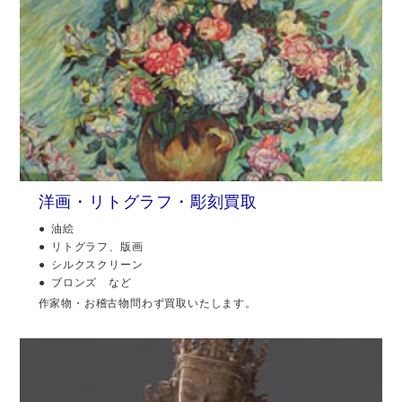
洋画・リトグラフ・彫刻買取
油絵
リトグラフ、版画
シルクスクリーン
ブロンズ など
作家物・お稽古物問わず買取いたします。