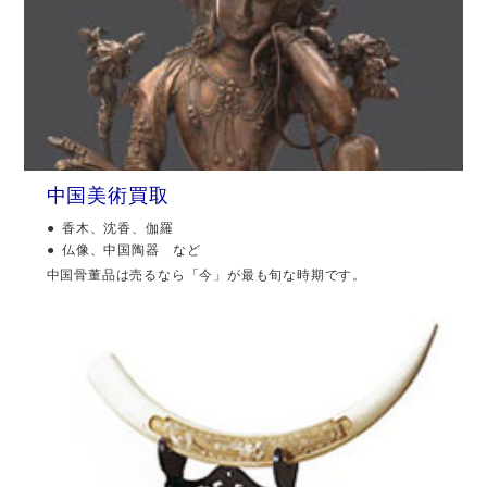
中国美術買取
香木、沈香、伽羅
仏像、中国陶器 など
中国骨董品は売るなら「今」が最も旬な時期です。