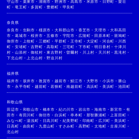
守山市
・
栗東市
・
湖南市
・
野洲市
・
高島市
・
米原市
・
日野町
・
愛荘
町
・
竜王町
・
多賀町
・
豊郷町
・
甲良町
奈良県
奈良市
・
生駒市
・
橿原市
・
大和郡山市
・
香芝市
・
天理市
・
大和高田
市
・
葛城市
・
桜井市
・
五條市
・
宇陀市
・
広陵町
・
田原本町
・
斑鳩町
・
御所市
・
上牧町
・
三郷町
・
平群町
・
王寺町
・
大淀町
・
河合町
・
川西
町
・
安堵町
・
吉野町
・
高取町
・
三宅町
・
下市町
・
明日香村
・
十津川
村
・
山添村
・
御杖村
・
東吉野村
・
曽爾村
・
川上村
・
天川村
・
黒滝村
・
下北山村
・
上北山村
・
野迫川村
福井県
福井市
・
坂井市
・
敦賀市
・
越前市
・
鯖江市
・
大野市
・
小浜市
・
勝山
市
・
永平寺町
・
越前町
・
若狭町
・
南越前町
・
高浜町
・
美浜町
・
池田町
和歌山県
田辺市
・
和歌山市
・
橋本市
・
紀の川市
・
岩出市
・
海南市
・
新宮市
・
有
田市
・
有田川町
・
御坊市
・
白浜町
・
串本町
・
那智勝浦町
・
上富田町
・
みなべ町
・
湯浅町
・
日高川町
・
紀美野町
・
印南町
・
広川町
・
美浜町
・
日高町
・
由良町
・
九度山町
・
すさみ町
・
高野町
・
太地町
・
古座川町
・
北山村