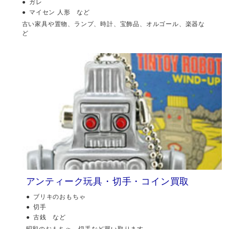
ガレ
マイセン 人形 など
古い家具や置物、ランプ、時計、宝飾品、オルゴール、楽器な
ど
アンティーク玩具・切手・コイン買取
ブリキのおもちゃ
切手
古銭 など
昭和のおもちゃ、切手など買い取ります。