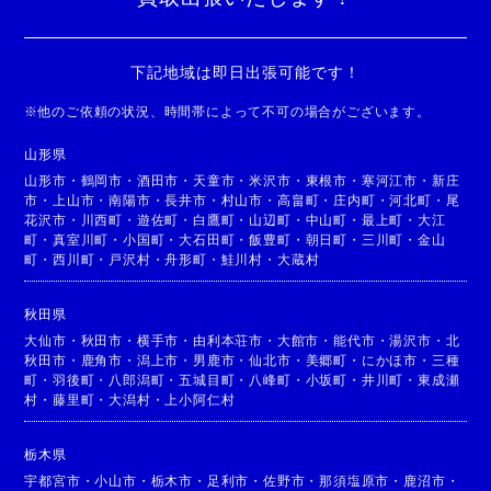
下記地域は即日出張可能です！
※
他のご依頼の状況、時間帯によって不可の場合がございます。
山形県
山形市
・
鶴岡市
・
酒田市
・
天童市
・
米沢市
・
東根市
・
寒河江市
・
新庄
市
・
上山市
・
南陽市
・
長井市
・
村山市
・
高畠町
・
庄内町
・
河北町
・
尾
花沢市
・
川西町
・
遊佐町
・
白鷹町
・
山辺町
・
中山町
・
最上町
・
大江
町
・
真室川町
・
小国町
・
大石田町
・
飯豊町
・
朝日町
・
三川町
・
金山
町
・
西川町
・
戸沢村
・
舟形町
・
鮭川村
・
大蔵村
秋田県
大仙市
・
秋田市
・
横手市
・
由利本荘市
・
大館市
・
能代市
・
湯沢市
・
北
秋田市
・
鹿角市
・
潟上市
・
男鹿市
・
仙北市
・
美郷町
・
にかほ市
・
三種
町
・
羽後町
・
八郎潟町
・
五城目町
・
八峰町
・
小坂町
・
井川町
・
東成瀬
村
・
藤里町
・
大潟村
・
上小阿仁村
栃木県
宇都宮市
・
小山市
・
栃木市
・
足利市
・
佐野市
・
那須塩原市
・
鹿沼市
・