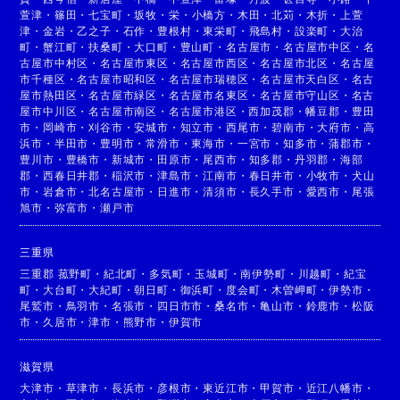
萱津
・
篠田
・
七宝町
・
坂牧
・
栄
・
小橋方
・
木田
・
北苅
・
木折
・
上萱
津
・
金岩
・
乙之子
・
石作
・
豊根村
・
東栄町
・
飛島村
・
設楽町
・
大治
町
・
蟹江町
・
扶桑町
・
大口町
・
豊山町
・
名古屋市
・
名古屋市中区
・
名
古屋市中村区
・
名古屋市東区
・
名古屋市西区
・
名古屋市北区
・
名古屋
市千種区
・
名古屋市昭和区
・
名古屋市瑞穂区
・
名古屋市天白区
・
名古
屋市熱田区
・
名古屋市緑区
・
名古屋市名東区
・
名古屋市守山区
・
名古
屋市中川区
・
名古屋市南区
・
名古屋市港区
・
西加茂郡
・
幡豆郡
・
豊田
市
・
岡崎市
・
刈谷市
・
安城市
・
知立市
・
西尾市
・
碧南市
・
大府市
・
高
浜市
・
半田市
・
豊明市
・
常滑市
・
東海市
・
一宮市
・
知多市
・
蒲郡市
・
豊川市
・
豊橋市
・
新城市
・
田原市
・
尾西市
・
知多郡
・
丹羽郡
・
海部
郡
・
西春日井郡
・
稲沢市
・
津島市
・
江南市
・
春日井市
・
小牧市
・
犬山
市
・
岩倉市
・
北名古屋市
・
日進市
・
清須市
・
長久手市
・
愛西市
・
尾張
旭市
・
弥富市
・
瀬戸市
三重県
三重郡 菰野町
・
紀北町
・
多気町
・
玉城町
・
南伊勢町
・
川越町
・
紀宝
町
・
大台町
・
大紀町
・
朝日町
・
御浜町
・
度会町
・
木曽岬町
・
伊勢市
・
尾鷲市
・
鳥羽市
・
名張市
・
四日市市
・
桑名市
・
亀山市
・
鈴鹿市
・
松阪
市
・
久居市
・
津市
・
熊野市
・
伊賀市
滋賀県
大津市
・
草津市
・
長浜市
・
彦根市
・
東近江市
・
甲賀市
・
近江八幡市
・