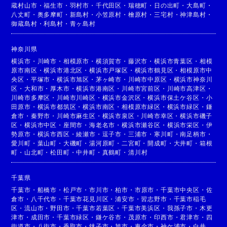
蔵村山市
・
福生市
・
羽村市
・
千代田区
・
瑞穂町
・
日の出町
・
大島町
・
八丈町
・
奥多摩町
・
新島村
・
小笠原村
・
檜原村
・
三宅村
・
神津島村
・
御蔵島村
・
利島村
・
青ヶ島村
神奈川県
横浜市
・
川崎市
・
相模原市
・
横須賀市
・
藤沢市
・
横浜市青葉区
・
相模
原市南区
・
横浜市港北区
・
横浜市戸塚区
・
横浜市鶴見区
・
相模原市中
央区
・
平塚市
・
横浜市旭区
・
茅ヶ崎市
・
川崎市中原区
・
横浜市神奈川
区
・
大和市
・
厚木市
・
横浜市港南区
・
川崎市宮前区
・
川崎市高津区
・
川崎市多摩区
・
川崎市川崎区
・
横浜市金沢区
・
横浜市保土ケ谷区
・
小
田原市
・
横浜市都筑区
・
横浜市南区
・
相模原市緑区
・
横浜市緑区
・
鎌
倉市
・
秦野市
・
川崎市麻生区
・
横浜市泉区
・
川崎市幸区
・
横浜市磯子
区
・
横浜市中区
・
座間市
・
海老名市
・
横浜市瀬谷区
・
横浜市栄区
・
伊
勢原市
・
横浜市西区
・
綾瀬市
・
逗子市
・
三浦市
・
寒川町
・
南足柄市
・
愛川町
・
葉山町
・
大磯町
・
湯河原町
・
二宮町
・
開成町
・
大井町
・
箱根
町
・
山北町
・
松田町
・
中井町
・
真鶴町
・
清川村
千葉県
千葉市
・
船橋市
・
松戸市
・
市川市
・
柏市
・
市原市
・
千葉市中央区
・
佐
倉市
・
八千代市
・
千葉市花見川区
・
浦安市
・
習志野市
・
千葉市稲毛
区
・
流山市
・
野田市
・
千葉市若葉区
・
千葉市美浜区
・
我孫子市
・
木更
津市
・
成田市
・
千葉市緑区
・
鎌ケ谷市
・
茂原市
・
印西市
・
君津市
・
四
街道市
・
八街市
・
香取市
・
銚子市
・
旭市
・
東金市
・
袖ケ浦市
・
白井