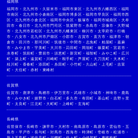
福岡県
福岡市
・
北九州市
・
久留米市
・
福岡市東区
・
北九州市八幡西区
・
福岡
市南区
・
北九州市小倉南区
・
福岡市博多区
・
福岡市早良区
・
福岡市西
区
・
北九州市小倉北区
・
福岡市中央区
・
飯塚市
・
福岡市城南区
・
大牟
田市
・
春日市
・
北九州市門司区
・
筑紫野市
・
糸島市
・
宗像市
・
大野城
市
・
北九州市若松区
・
北九州市八幡東区
・
柳川市
・
太宰府市
・
行橋
市
・
八女市
・
北九州市戸畑区
・
小郡市
・
古賀市
・
直方市
・
福津市
・
朝
倉市
・
田川市
・
那珂川町
・
筑後市
・
中間市
・
志免町
・
粕屋町
・
嘉麻
市
・
みやま市
・
宇美町
・
大川市
・
苅田町
・
岡垣町
・
篠栗町
・
宮若市
・
水巻町
・
筑前町
・
豊前市
・
須恵町
・
新宮町
・
福智町
・
みやこ町
・
広川
町
・
築上町
・
遠賀町
・
川崎町
・
鞍手町
・
芦屋町
・
大刀洗町
・
大木町
・
桂川町
・
香春町
・
添田町
・
糸田町
・
小竹町
・
久山町
・
上毛町
・
吉富
町
・
大任町
・
赤村
・
東峰村
佐賀県
佐賀市
・
唐津市
・
鳥栖市
・
伊万里市
・
武雄市
・
小城市
・
神埼市
・
鹿島
市
・
みやき町
・
嬉野市
・
白石町
・
多久市
・
有田町
・
基山町
・
吉野ヶ里
町
・
太良町
・
江北町
・
大町町
・
上峰町
・
玄海町
長崎県
佐世保市
・
長崎市
・
諫早市
・
大村市
・
南島原市
・
島原市
・
雲仙市
・
五
島市
・
平戸市
・
長与町
・
対馬市
・
西海市
・
時津町
・
壱岐市
・
松浦市
・
新上五島町
・
波佐見町
・
川棚町
・
佐々町
・
小値賀町
・
東彼杵町