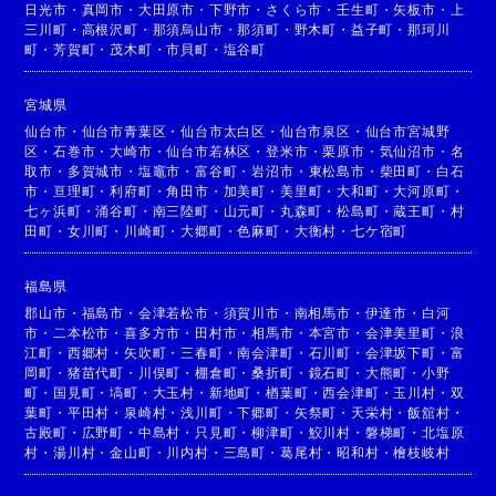
日光市
・
真岡市
・
大田原市
・
下野市
・
さくら市
・
壬生町
・
矢板市
・
上
三川町
・
高根沢町
・
那須烏山市
・
那須町
・
野木町
・
益子町
・
那珂川
町
・
芳賀町
・
茂木町
・
市貝町
・
塩谷町
宮城県
仙台市
・
仙台市青葉区
・
仙台市太白区
・
仙台市泉区
・
仙台市宮城野
区
・
石巻市
・
大崎市
・
仙台市若林区
・
登米市
・
栗原市
・
気仙沼市
・
名
取市
・
多賀城市
・
塩竈市
・
富谷町
・
岩沼市
・
東松島市
・
柴田町
・
白石
市
・
亘理町
・
利府町
・
角田市
・
加美町
・
美里町
・
大和町
・
大河原町
・
七ヶ浜町
・
涌谷町
・
南三陸町
・
山元町
・
丸森町
・
松島町
・
蔵王町
・
村
田町
・
女川町
・
川崎町
・
大郷町
・
色麻町
・
大衡村
・
七ケ宿町
福島県
郡山市
・
福島市
・
会津若松市
・
須賀川市
・
南相馬市
・
伊達市
・
白河
市
・
二本松市
・
喜多方市
・
田村市
・
相馬市
・
本宮市
・
会津美里町
・
浪
江町
・
西郷村
・
矢吹町
・
三春町
・
南会津町
・
石川町
・
会津坂下町
・
富
岡町
・
猪苗代町
・
川俣町
・
棚倉町
・
桑折町
・
鏡石町
・
大熊町
・
小野
町
・
国見町
・
塙町
・
大玉村
・
新地町
・
楢葉町
・
西会津町
・
玉川村
・
双
葉町
・
平田村
・
泉崎村
・
浅川町
・
下郷町
・
矢祭町
・
天栄村
・
飯舘村
・
古殿町
・
広野町
・
中島村
・
只見町
・
柳津町
・
鮫川村
・
磐梯町
・
北塩原
村
・
湯川村
・
金山町
・
川内村
・
三島町
・
葛尾村
・
昭和村
・
檜枝岐村