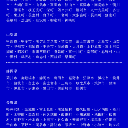
市
・
大網白里市
・
山武市
・
富里市
・
館山市
・
富津市
・
南房総市
・
鴨川
市
・
匝瑳市
・
横芝光町
・
栄町
・
酒々井町
・
勝浦市
・
九十九里町
・
多古
町
・
東庄町
・
長生村
・
白子町
・
一宮町
・
大多喜町
・
長南町
・
鋸南町
・
長柄町
・
芝山町
・
睦沢町
・
御宿町
・
神崎町
山梨県
甲府市
・
甲斐市
・
南アルプス市
・
笛吹市
・
富士吉田市
・
北杜市
・
山梨
市
・
甲州市
・
都留市
・
中央市
・
韮崎市
・
大月市
・
上野原市
・
富士河口
湖町
・
昭和町
・
市川三郷町
・
身延町
・
富士川町
・
南部町
・
忍野村
・
山
中湖村
・
鳴沢村
・
道志村
・
西桂町
・
早川町
静岡県
菊川市
・
御殿場市
・
静岡市
・
島田市
・
裾野市
・
沼津市
・
浜松市
・
袋井
市
・
藤枝市
・
富士市
・
富士宮市
・
三島市
・
牧之原市
・
焼津市
・
熱海
市
・
伊豆市
・
伊東市
・
磐田市
・
御前崎市
・
掛川市
長野県
軽井沢町
・
坂城町
・
富士見町
・
南箕輪村
・
御代田町
・
山ノ内町
・
松川
町
・
木曽町
・
高森町
・
佐久穂町
・
飯綱町
・
小布施町
・
池田町
・
松川
村
・
長野市
・
松本市
・
上田市
・
佐久市
・
安曇野市
・
塩尻市
・
伊那市
・
千曲市
・
茅野市
・
岡谷市
・
諏訪市
・
須坂市
・
中野市
・
小諸市
・
駒ヶ根