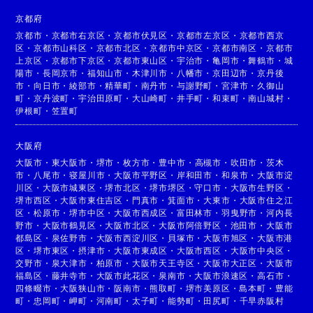
京都府
京都市
・
京都市右京区
・
京都市伏見区
・
京都市左京区
・
京都市西京
区
・
京都市山科区
・
京都市北区
・
京都市中京区
・
京都市南区
・
京都市
上京区
・
京都市下京区
・
京都市東山区
・
宇治市
・
亀岡市
・
舞鶴市
・
城
陽市
・
長岡京市
・
福知山市
・
木津川市
・
八幡市
・
京田辺市
・
京丹後
市
・
向日市
・
綾部市
・
精華町
・
南丹市
・
与謝野町
・
宮津市
・
久御山
町
・
京丹波町
・
宇治田原町
・
大山崎町
・
井手町
・
和束町
・
南山城村
・
伊根町
・
笠置町
大阪府
大阪市
・
東大阪市
・
堺市
・
枚方市
・
豊中市
・
高槻市
・
吹田市
・
茨木
市
・
八尾市
・
寝屋川市
・
大阪市平野区
・
岸和田市
・
和泉市
・
大阪市淀
川区
・
大阪市城東区
・
堺市北区
・
堺市堺区
・
守口市
・
大阪市生野区
・
堺市西区
・
大阪市東住吉区
・
門真市
・
箕面市
・
大東市
・
大阪市住之江
区
・
松原市
・
堺市中区
・
大阪市西成区
・
富田林市
・
羽曳野市
・
河内長
野市
・
大阪市鶴見区
・
大阪市北区
・
大阪市阿倍野区
・
池田市
・
大阪市
都島区
・
泉佐野市
・
大阪市西淀川区
・
貝塚市
・
大阪市旭区
・
大阪市港
区
・
堺市東区
・
摂津市
・
大阪市東成区
・
大阪市西区
・
大阪市中央区
・
交野市
・
泉大津市
・
柏原市
・
大阪市天王寺区
・
大阪市大正区
・
大阪市
福島区
・
藤井寺市
・
大阪市此花区
・
泉南市
・
大阪市浪速区
・
高石市
・
四條畷市
・
大阪狭山市
・
阪南市
・
熊取町
・
堺市美原区
・
島本町
・
豊能
町
・
忠岡町
・
岬町
・
河南町
・
太子町
・
能勢町
・
田尻町
・
千早赤阪村