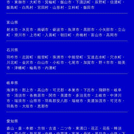
市
・
東御市
・
大町市
・
箕輪町
・
飯山市
・
下諏訪町
・
辰野町
・
信濃町
・
飯島町
・
白馬村
・
宮田村
・
山形村
・
立科町
・
飯田市
富山県
射水市
・
氷見市
・
南砺市
・
砺波市
・
魚津市
・
黒部市
・
小矢部市
・
立山
町
・
滑川市
・
上市町
・
入善町
・
朝日町
・
舟橋村
・
富山市
・
高岡市
石川県
羽咋市
・
志賀町
・
能登町
・
珠洲市
・
中能登町
・
宝達志水町
・
穴水町
・
川北町
・
金沢市
・
白山市
・
小松市
・
七尾市
・
加賀市
・
野々市市
・
能美
市
・
津幡町
・
輪島市
・
内灘町
岐阜県
海津市
・
郡上市
・
高山市
・
可児郡
・
本巣市
・
下呂市
・
飛騨市
・
岐阜
市
・
清須市
・
各務原市
・
関市
・
美濃市
・
多治見市
・
土岐市
・
中津川
市
・
瑞浪市
・
山県市
・
羽島郡安八郡
・
瑞穂市
・
美濃加茂市
・
可児市
・
羽島市
・
大垣市
・
恵那市
愛知県
森山
・
森
・
本郷
・
方領
・
古道
・
二ツ寺
・
東溝口
・
花正
・
花長
・
蜂須
賀
・
西今宿
・
新居屋
・
中橋
・
中萱津
・
富塚
・
丹波
・
甚目寺
・
小路
・
下