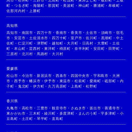
馬市
・
石井町
・
三好市
・
北島町
・
松茂町
・
東みよし町
・
板野町
・
上板
町
・
つるぎ町
・
海陽町
・
那賀町
・
美波町
・
神山町
・
勝浦町
・
牟岐町
・
佐那河内村
・
上勝町
高知県
高知市
・
南国市
・
四万十市
・
香南市
・
香美市
・
土佐市
・
須崎市
・
宿毛
市
・
安芸市
・
土佐清水市
・
四万十町
・
室戸市
・
佐川町
・
黒潮町
・
中土
佐町
・
仁淀川町
・
津野町
・
越知町
・
大月町
・
日高村
・
大豊町
・
土佐
町
・
本山町
・
芸西村
・
東洋町
・
梼原町
・
奈半利町
・
安田町
・
田野町
・
三原村
・
北川村
・
馬路村
・
大川村
愛媛県
松山市
・
今治市
・
新居浜市
・
西条市
・
四国中央市
・
宇和島市
・
大洲
市
・
西予市
・
幡浜市
・
伊予市
・
東温市
・
松前町
・
愛南町
・
砥部町
・
内
子町
・
鬼北町
・
伊方町
・
久万高原町
・
上島町
・
松野町
香川県
丸亀市
・
高松市
・
三豊市
・
観音寺市
・
さぬき市
・
坂出市
・
善通寺市
・
東かがわ市
・
三木町
・
綾川町
・
多度津町
・
まんのう町
・
宇多津町
・
小
豆島町
・
土庄町
・
琴平町
・
直島町