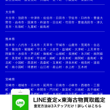
大分県
大分市
・
別府市
・
中津市
・
佐伯市
・
日田市
・
宇佐市
・
臼杵市
・
豊後大
野市
・
由布市
・
国東市
・
杵築市
・
日出町
・
竹田市
・
豊後高田市
・
津久
見市
・
玖珠町
・
九重町
・
姫島村
熊本県
熊本市
・
八代市
・
玉名市
・
天草市
・
宇城市
・
山鹿市
・
荒尾市
・
合志
市
・
菊池市
・
菊陽町
・
宇土市
・
人吉市
・
益城町
・
大津町
・
上天草市
・
阿蘇市
・
水俣市
・
芦北町
・
御船町
・
山都町
・
長洲町
・
氷川町
・
南阿蘇
村
・
美里町
・
和水町
・
甲佐町
・
錦町
・
多良木町
・
南関町
・
嘉島町
・
苓
北町
・
小国町
・
西原村
・
高森町
・
玉東町
・
津奈木町
・
相良村
・
湯前
町
・
南小国町
・
球磨村
・
山江村
・
産山村
・
水上村
・
五木村
宮崎県
宮崎市
・
都城市
・
日向市
・
延岡市
・
日南市
・
小林市
・
西都市
・
三股
町
・
高鍋町
・
国富町
・
串間市
・
門川町
・
新富町
・
川南町
・
高千穂町
・
都農町
・
高原町
・
美郷町
・
綾町
・
木城町
・
日之影町
・
五ヶ瀬町
・
諸塚
村
・
椎葉村
・
西米良村