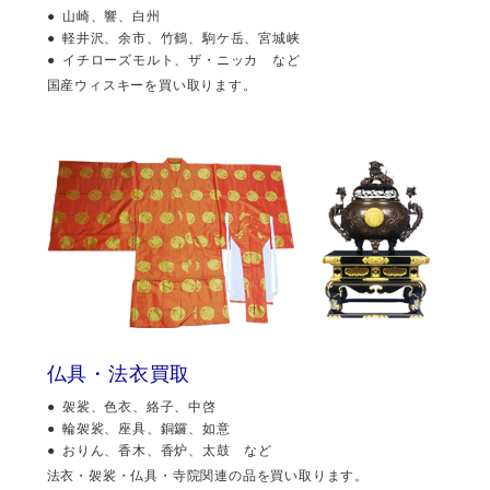
山崎、響、白州
軽井沢、余市、竹鶴、駒ケ岳、宮城峡
イチローズモルト、ザ・ニッカ など
国産ウィスキーを買い取ります。
仏具・法衣買取
袈裟、色衣、絡子、中啓
輪袈裟、座具、銅鑼、如意
おりん、香木、香炉、太鼓 など
法衣・袈裟・仏具・寺院関連の品を買い取ります。