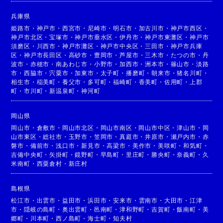
兵庫県
姫路市
・
神戸市
・
西宮市
・
尼崎市
・
明石市
・
加古川市
・
神戸市西区
・
神戸市北区
・
宝塚市
・
神戸市垂水区
・
伊丹市
・
神戸市東灘区
・
神戸市
須磨区
・
川西市
・
神戸市灘区
・
神戸市中央区
・
三田市
・
神戸市兵庫
区
・
神戸市長田区
・
高砂市
・
豊岡市
・
芦屋市
・
三木市
・
たつの市
・
丹
波市
・
赤穂市
・
南あわじ市
・
小野市
・
加西市
・
洲本市
・
篠山市
・
淡路
市
・
西脇市
・
宍粟市
・
加東市
・
太子町
・
播磨町
・
朝来市
・
猪名川町
・
相生市
・
稲美町
・
養父市
・
多可町
・
福崎町
・
香美町
・
佐用町
・
上郡
町
・
市川町
・
新温泉町
・
神河町
岡山県
岡山市
・
倉敷市
・
岡山市北区
・
岡山市南区
・
岡山市中区
・
津山市
・
岡
山市東区
・
総社市
・
玉野市
・
笠岡市
・
真庭市
・
井原市
・
瀬戸内市
・
赤
磐市
・
備前市
・
浅口市
・
新見市
・
高梁市
・
美作市
・
美咲町
・
和気町
・
吉備中央町
・
矢掛町
・
鏡野町
・
早島町
・
里庄町
・
勝央町
・
奈義町
・
久
米南町
・
西粟倉村
・
新庄村
島根県
松江市
・
出雲市
・
益田市
・
浜田市
・
安来市
・
雲南市
・
大田市
・
江津
市
・
隠岐の島町
・
奥出雲町
・
邑南町
・
津和野町
・
吉賀町
・
飯南町
・
美
郷町
・
川本町
・
西ノ島町
・
海士町
・
知夫村