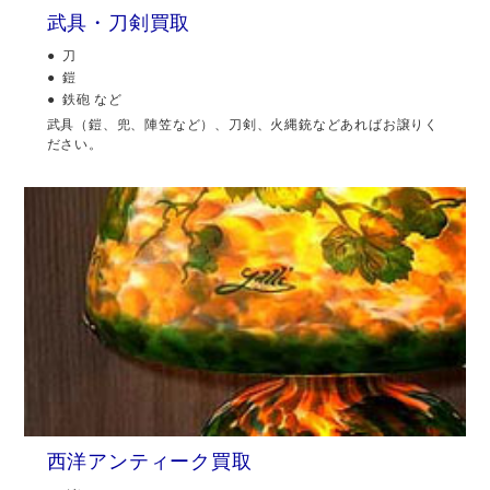
武具・刀剣買取
刀
鎧
鉄砲 など
武具（鎧、兜、陣笠など）、刀剣、火縄銃などあればお譲りく
ださい。
西洋アンティーク買取