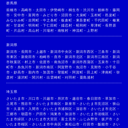
群馬県
前橋市
・
高崎市
・
太田市
・
伊勢崎市
・
桐生市
・
渋川市
・
館林市
・
藤岡
市
・
安中市
・
富岡市
・
みどり市
・
沼田市
・
大泉町
・
玉村町
・
邑楽町
・
みなかみ町
・
吉岡町
・
中之条町
・
板倉町
・
東吾妻町
・
千代田町
・
榛東
村
・
甘楽町
・
明和町
・
下仁田町
・
嬬恋村
・
昭和村
・
草津町
・
長野原
町
・
片品村
・
高山村
・
川場村
・
南牧村
・
神流町
・
上野村
新潟県
新潟市
・
長岡市
・
上越市
・
新潟市中央区
・
新潟市西区
・
三条市
・
新潟
市東区
・
新発田市
・
柏崎市
・
燕市
・
新潟市北区
・
新潟市江南区
・
新潟
市秋葉区
・
村上市
・
佐渡市
・
南魚沼市
・
新潟市西蒲区
・
五泉市
・
十日
町市
・
糸魚川市
・
新潟市南区
・
阿賀野市
・
魚沼市
・
見附市
・
小千谷
市
・
妙高市
・
胎内市
・
加茂市
・
聖籠町
・
阿賀町
・
田上町
・
津南町
・
弥
彦村
・
湯沢町
・
関川村
・
出雲崎町
・
刈羽村
・
粟島浦村
埼玉県
さいたま市
・
川口市
・
川越市
・
所沢市
・
越谷市
・
春日部市
・
草加市
・
上尾市
・
熊谷市
・
さいたま市南区
・
新座市
・
さいたま市見沼区
・
狭山
市
・
久喜市
・
入間市
・
さいたま市浦和区
・
深谷市
・
さいたま市北区
・
三郷市
・
朝霞市
・
戸田市
・
鴻巣市
・
加須市
・
さいたま市岩槻区
・
さい
たま市緑区
・
さいたま市大宮区
・
富士見市
・
ふじみ野市
・
坂戸市
・
さ
いたま市桜区
・
さいたま市中央区
・
東松山市
・
行田市
・
飯能市
・
さい