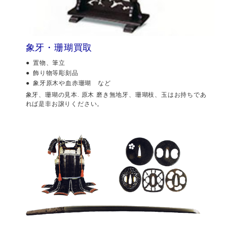
象牙・珊瑚買取
置物、筆立
飾り物等彫刻品
象牙原木や血赤珊瑚 など
象牙、珊瑚の見本. 原木 磨き無地牙、珊瑚枝、玉はお持ちであ
れば是非お譲りください。