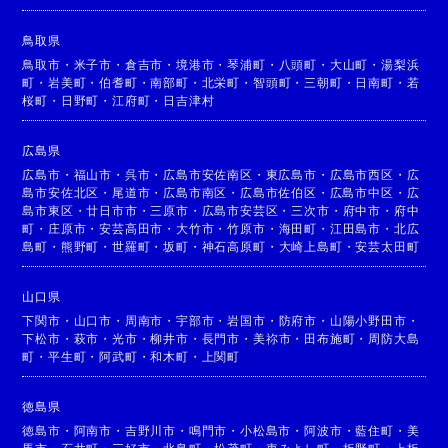
鳥取県
鳥取市
・
米子市
・
倉吉市
・
境港市
・
琴浦町
・
八頭町
・
大山町
・
湯梨浜
町
・
岩美町
・
伯耆町
・
南部町
・
北栄町
・
智頭町
・
三朝町
・
日南町
・
若
桜町
・
日野町
・
江府町
・
日吉津村
広島県
広島市
・
福山市
・
呉市
・
広島市安佐南区
・
東広島市
・
広島市西区
・
広
島市安佐北区
・
尾道市
・
広島市南区
・
広島市佐伯区
・
広島市中区
・
広
島市東区
・
廿日市市
・
三原市
・
広島市安芸区
・
三次市
・
府中市
・
府中
町
・
庄原市
・
安芸高田市
・
大竹市
・
竹原市
・
海田町
・
江田島市
・
北広
島町
・
熊野町
・
世羅町
・
坂町
・
神石高原町
・
大崎上島町
・
安芸太田町
山口県
下関市
・
山口市
・
周南市
・
宇部市
・
岩国市
・
防府市
・
山陽小野田市
・
下松市
・
萩市
・
光市
・
柳井市
・
長門市
・
美祢市
・
田布施町
・
周防大島
町
・
平生町
・
阿武町
・
和木町
・
上関町
徳島県
徳島市
・
阿南市
・
吉野川市
・
鳴門市
・
小松島市
・
阿波市
・
藍住町
・
美