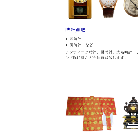
時計買取
置時計
腕時計 など
アンティーク時計、掛時計、大名時計、
ンド腕時計など高価買取致します。