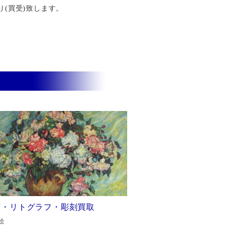
り(買受)致します。
画・リトグラフ・彫刻買取
絵