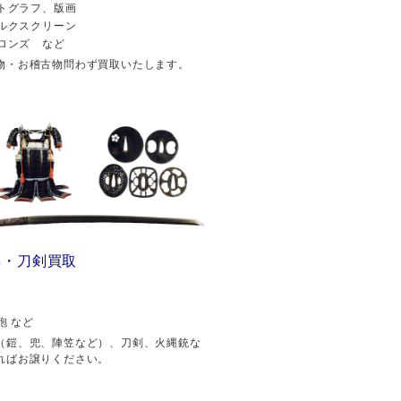
トグラフ、版画
ルクスクリーン
ロンズ など
物・お稽古物問わず買取いたします。
具・刀剣買取
砲 など
（鎧、兜、陣笠など）、刀剣、火縄銃な
ればお譲りください。