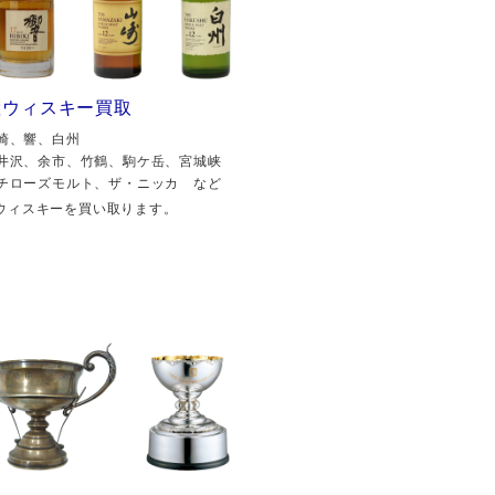
産ウィスキー買取
崎、響、白州
井沢、余市、竹鶴、駒ケ岳、宮城峡
チローズモルト、ザ・ニッカ など
ウィスキーを買い取ります。