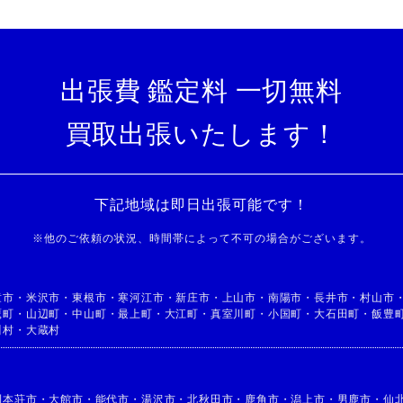
出張費 鑑定料 一切無料
買取出張いたします！
下記地域は即日出張可能です！
※
他のご依頼の状況、時間帯によって不可の場合がございます。
童市
・
米沢市
・
東根市
・
寒河江市
・
新庄市
・
上山市
・
南陽市
・
長井市
・
村山市
鷹町
・
山辺町
・
中山町
・
最上町
・
大江町
・
真室川町
・
小国町
・
大石田町
・
飯豊
川村
・
大蔵村
利本荘市
・
大館市
・
能代市
・
湯沢市
・
北秋田市
・
鹿角市
・
潟上市
・
男鹿市
・
仙