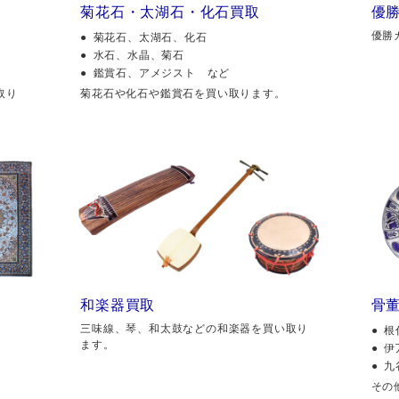
菊花石・太湖石・化石買取
優
優勝
菊花石、太湖石、化石
水石、水晶、菊石
鑑賞石、アメジスト など
取り
菊花石や化石や鑑賞石を買い取ります。
和楽器買取
骨
三味線、琴、和太鼓などの和楽器を買い取り
根
ます。
伊
九
その