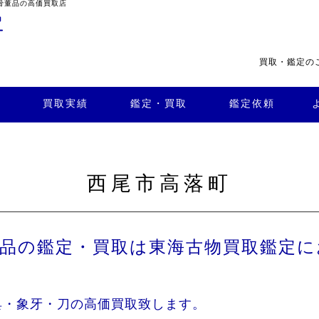
骨董品の高価買取店
買取・鑑定の
・買
よくある
取
鑑定依頼
質問
店舗案内
買取実績
鑑定・買取
鑑定依頼
西尾市高落町
董品の鑑定・買取は東海古物買取鑑定に
具・象牙・刀の高価買取致します。