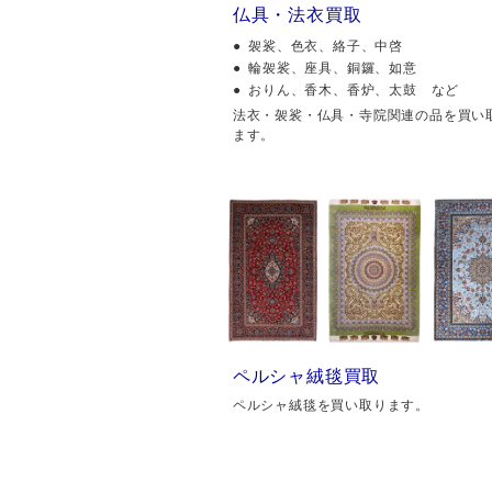
仏具・法衣買取
袈裟、色衣、絡子、中啓
輪袈裟、座具、銅鑼、如意
おりん、香木、香炉、太鼓 など
法衣・袈裟・仏具・寺院関連の品を買い
ます。
ペルシャ絨毯買取
ペルシャ絨毯を買い取ります。