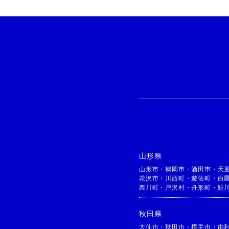
山形県
山形市
・
鶴岡市
・
酒田市
・
天
花沢市
・
川西町
・
遊佐町
・
白
西川町
・
戸沢村
・
舟形町
・
鮭
秋田県
大仙市
・
秋田市
・
横手市
・
由