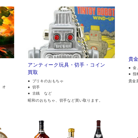
貴
アンティーク玩具・切手・コイン
金
買取
指
貴金
ブリキのおもちゃ
、オ
切手
古銭 など
昭和のおもちゃ、切手など買い取ります。