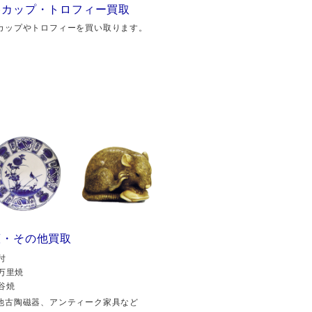
勝カップ・トロフィー買取
カップやトロフィーを買い取ります。
董・その他買取
付
万里焼
谷焼
他古陶磁器、アンティーク家具など