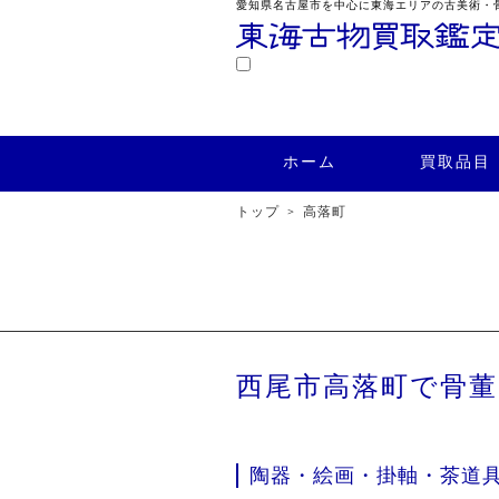
愛知県名古屋市を中心に東海エリアの古美術・
鑑定
ホーム
買取品目
買取実績
ホーム
買取品目
トップ
高落町
西尾市高落町で骨
陶器・絵画・掛軸・茶道