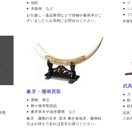
油絵
リ
木版画 など
シ
ブ
。
お引越し・遺品整理などで掛軸や書画等がご
ざいましたらお気軽にお問合せください。
作家
武
象牙・珊瑚買取
刀
置物、筆立
鎧
飾り物等彫刻品
鉄
象牙原木や血赤珊瑚 など
時期
武具
どあ
象牙、珊瑚の見本. 原木 磨き無地牙、珊瑚枝、
玉はお持ちであれば是非お譲りください。