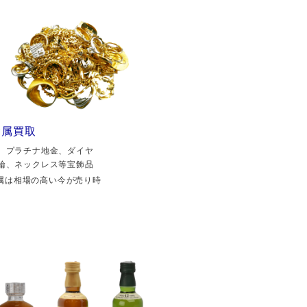
金属買取
、プラチナ地金、ダイヤ
輪、ネックレス等宝飾品
属は相場の高い今が売り時