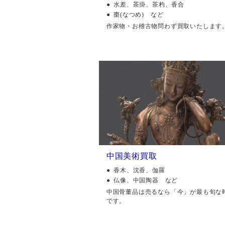
水差、茶掛、茶杓、香合
棗(なつめ) など
作家物・お稽古物問わず買取いたします
中国美術買取
香木、沈香、伽羅
仏像、中国陶器 など
中国骨董品は売るなら「今」が最も旬な
です。