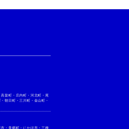
・
高畠町
・
庄内町
・
河北町
・
尾
町
・
朝日町
・
三川町
・
金山町
・
北市
・
美郷町
・
にかほ市
・
三種