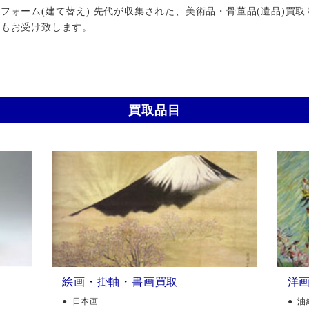
ォーム(建て替え) 先代が収集された、美術品・骨董品(遺品)買取
行もお受け致します。
買取品目
絵画・掛軸・書画買取
洋
日本画
油