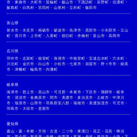
市
・
東御市
・
大町市
・
箕輪町
・
飯山市
・
下諏訪町
・
辰野町
・
信濃町
・
飯島町
・
白馬村
・
宮田村
・
山形村
・
立科町
・
飯田市
富山県
射水市
・
氷見市
・
南砺市
・
砺波市
・
魚津市
・
黒部市
・
小矢部市
・
立山
町
・
滑川市
・
上市町
・
入善町
・
朝日町
・
舟橋村
・
富山市
・
高岡市
石川県
羽咋市
・
志賀町
・
能登町
・
珠洲市
・
中能登町
・
宝達志水町
・
穴水町
・
川北町
・
金沢市
・
白山市
・
小松市
・
七尾市
・
加賀市
・
野々市市
・
能美
市
・
津幡町
・
輪島市
・
内灘町
岐阜県
海津市
・
郡上市
・
高山市
・
可児郡
・
本巣市
・
下呂市
・
飛騨市
・
岐阜
市
・
清須市
・
各務原市
・
関市
・
美濃市
・
多治見市
・
土岐市
・
中津川
市
・
瑞浪市
・
山県市
・
羽島郡安八郡
・
瑞穂市
・
美濃加茂市
・
可児市
・
羽島市
・
大垣市
・
恵那市
愛知県
森山
・
森
・
本郷
・
方領
・
古道
・
二ツ寺
・
東溝口
・
花正
・
花長
・
蜂須
賀
・
西今宿
・
新居屋
・
中橋
・
中萱津
・
富塚
・
丹波
・
甚目寺
・
小路
・
下