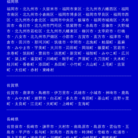
福岡県
福岡市
・
北九州市
・
久留米市
・
福岡市東区
・
北九州市八幡西区
・
福岡
市南区
・
北九州市小倉南区
・
福岡市博多区
・
福岡市早良区
・
福岡市西
区
・
北九州市小倉北区
・
福岡市中央区
・
飯塚市
・
福岡市城南区
・
大牟
田市
・
春日市
・
北九州市門司区
・
筑紫野市
・
糸島市
・
宗像市
・
大野城
市
・
北九州市若松区
・
北九州市八幡東区
・
柳川市
・
太宰府市
・
行橋
市
・
八女市
・
北九州市戸畑区
・
小郡市
・
古賀市
・
直方市
・
福津市
・
朝
倉市
・
田川市
・
那珂川町
・
筑後市
・
中間市
・
志免町
・
粕屋町
・
嘉麻
市
・
みやま市
・
宇美町
・
大川市
・
苅田町
・
岡垣町
・
篠栗町
・
宮若市
・
水巻町
・
筑前町
・
豊前市
・
須恵町
・
新宮町
・
福智町
・
みやこ町
・
広川
町
・
築上町
・
遠賀町
・
川崎町
・
鞍手町
・
芦屋町
・
大刀洗町
・
大木町
・
桂川町
・
香春町
・
添田町
・
糸田町
・
小竹町
・
久山町
・
上毛町
・
吉富
町
・
大任町
・
赤村
・
東峰村
佐賀県
佐賀市
・
唐津市
・
鳥栖市
・
伊万里市
・
武雄市
・
小城市
・
神埼市
・
鹿島
市
・
みやき町
・
嬉野市
・
白石町
・
多久市
・
有田町
・
基山町
・
吉野ヶ里
町
・
太良町
・
江北町
・
大町町
・
上峰町
・
玄海町
長崎県
佐世保市
・
長崎市
・
諫早市
・
大村市
・
南島原市
・
島原市
・
雲仙市
・
五
島市
・
平戸市
・
長与町
・
対馬市
・
西海市
・
時津町
・
壱岐市
・
松浦市
・
新上五島町
・
波佐見町
・
川棚町
・
佐々町
・
小値賀町
・
東彼杵町