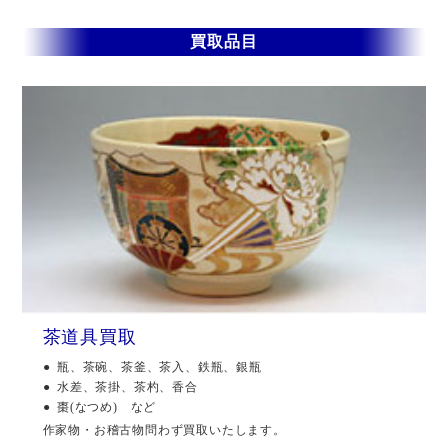
買取品目
茶道具買取
瓶、茶碗、茶釜、茶入、鉄瓶、銀瓶
水差、茶掛、茶杓、香合
棗(なつめ) など
作家物・お稽古物問わず買取いたします。