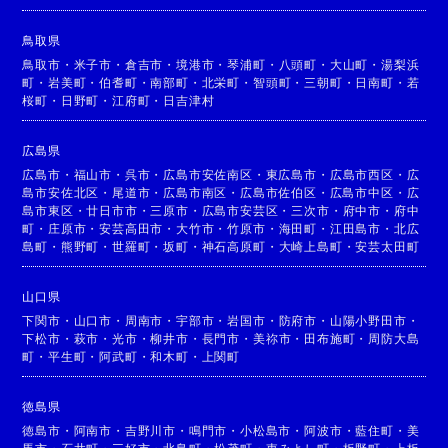
鳥取県
鳥取市
・
米子市
・
倉吉市
・
境港市
・
琴浦町
・
八頭町
・
大山町
・
湯梨浜
町
・
岩美町
・
伯耆町
・
南部町
・
北栄町
・
智頭町
・
三朝町
・
日南町
・
若
桜町
・
日野町
・
江府町
・
日吉津村
広島県
広島市
・
福山市
・
呉市
・
広島市安佐南区
・
東広島市
・
広島市西区
・
広
島市安佐北区
・
尾道市
・
広島市南区
・
広島市佐伯区
・
広島市中区
・
広
島市東区
・
廿日市市
・
三原市
・
広島市安芸区
・
三次市
・
府中市
・
府中
町
・
庄原市
・
安芸高田市
・
大竹市
・
竹原市
・
海田町
・
江田島市
・
北広
島町
・
熊野町
・
世羅町
・
坂町
・
神石高原町
・
大崎上島町
・
安芸太田町
山口県
下関市
・
山口市
・
周南市
・
宇部市
・
岩国市
・
防府市
・
山陽小野田市
・
下松市
・
萩市
・
光市
・
柳井市
・
長門市
・
美祢市
・
田布施町
・
周防大島
町
・
平生町
・
阿武町
・
和木町
・
上関町
徳島県
徳島市
・
阿南市
・
吉野川市
・
鳴門市
・
小松島市
・
阿波市
・
藍住町
・
美