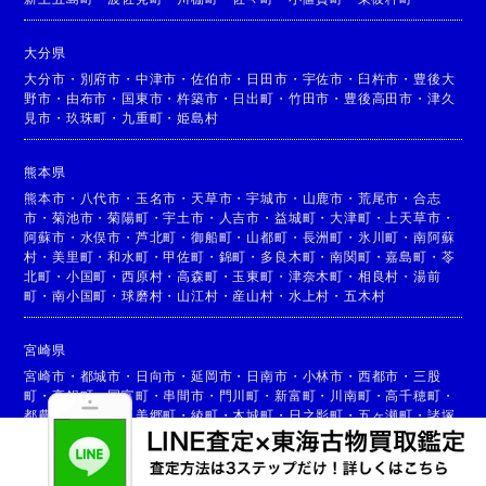
大分県
大分市
・
別府市
・
中津市
・
佐伯市
・
日田市
・
宇佐市
・
臼杵市
・
豊後大
野市
・
由布市
・
国東市
・
杵築市
・
日出町
・
竹田市
・
豊後高田市
・
津久
見市
・
玖珠町
・
九重町
・
姫島村
熊本県
熊本市
・
八代市
・
玉名市
・
天草市
・
宇城市
・
山鹿市
・
荒尾市
・
合志
市
・
菊池市
・
菊陽町
・
宇土市
・
人吉市
・
益城町
・
大津町
・
上天草市
・
阿蘇市
・
水俣市
・
芦北町
・
御船町
・
山都町
・
長洲町
・
氷川町
・
南阿蘇
村
・
美里町
・
和水町
・
甲佐町
・
錦町
・
多良木町
・
南関町
・
嘉島町
・
苓
北町
・
小国町
・
西原村
・
高森町
・
玉東町
・
津奈木町
・
相良村
・
湯前
町
・
南小国町
・
球磨村
・
山江村
・
産山村
・
水上村
・
五木村
宮崎県
宮崎市
・
都城市
・
日向市
・
延岡市
・
日南市
・
小林市
・
西都市
・
三股
町
・
高鍋町
・
国富町
・
串間市
・
門川町
・
新富町
・
川南町
・
高千穂町
・
都農町
・
高原町
・
美郷町
・
綾町
・
木城町
・
日之影町
・
五ヶ瀬町
・
諸塚
村
・
椎葉村
・
西米良村