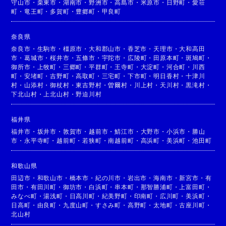
守山市
・
栗東市
・
湖南市
・
野洲市
・
高島市
・
米原市
・
日野町
・
愛荘
町
・
竜王町
・
多賀町
・
豊郷町
・
甲良町
奈良県
奈良市
・
生駒市
・
橿原市
・
大和郡山市
・
香芝市
・
天理市
・
大和高田
市
・
葛城市
・
桜井市
・
五條市
・
宇陀市
・
広陵町
・
田原本町
・
斑鳩町
・
御所市
・
上牧町
・
三郷町
・
平群町
・
王寺町
・
大淀町
・
河合町
・
川西
町
・
安堵町
・
吉野町
・
高取町
・
三宅町
・
下市町
・
明日香村
・
十津川
村
・
山添村
・
御杖村
・
東吉野村
・
曽爾村
・
川上村
・
天川村
・
黒滝村
・
下北山村
・
上北山村
・
野迫川村
福井県
福井市
・
坂井市
・
敦賀市
・
越前市
・
鯖江市
・
大野市
・
小浜市
・
勝山
市
・
永平寺町
・
越前町
・
若狭町
・
南越前町
・
高浜町
・
美浜町
・
池田町
和歌山県
田辺市
・
和歌山市
・
橋本市
・
紀の川市
・
岩出市
・
海南市
・
新宮市
・
有
田市
・
有田川町
・
御坊市
・
白浜町
・
串本町
・
那智勝浦町
・
上富田町
・
みなべ町
・
湯浅町
・
日高川町
・
紀美野町
・
印南町
・
広川町
・
美浜町
・
日高町
・
由良町
・
九度山町
・
すさみ町
・
高野町
・
太地町
・
古座川町
・
北山村