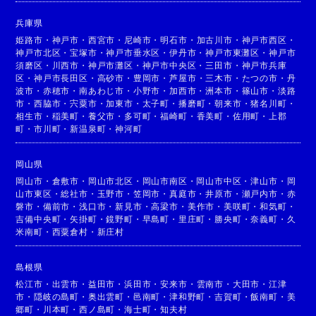
兵庫県
姫路市
・
神戸市
・
西宮市
・
尼崎市
・
明石市
・
加古川市
・
神戸市西区
・
神戸市北区
・
宝塚市
・
神戸市垂水区
・
伊丹市
・
神戸市東灘区
・
神戸市
須磨区
・
川西市
・
神戸市灘区
・
神戸市中央区
・
三田市
・
神戸市兵庫
区
・
神戸市長田区
・
高砂市
・
豊岡市
・
芦屋市
・
三木市
・
たつの市
・
丹
波市
・
赤穂市
・
南あわじ市
・
小野市
・
加西市
・
洲本市
・
篠山市
・
淡路
市
・
西脇市
・
宍粟市
・
加東市
・
太子町
・
播磨町
・
朝来市
・
猪名川町
・
相生市
・
稲美町
・
養父市
・
多可町
・
福崎町
・
香美町
・
佐用町
・
上郡
町
・
市川町
・
新温泉町
・
神河町
岡山県
岡山市
・
倉敷市
・
岡山市北区
・
岡山市南区
・
岡山市中区
・
津山市
・
岡
山市東区
・
総社市
・
玉野市
・
笠岡市
・
真庭市
・
井原市
・
瀬戸内市
・
赤
磐市
・
備前市
・
浅口市
・
新見市
・
高梁市
・
美作市
・
美咲町
・
和気町
・
吉備中央町
・
矢掛町
・
鏡野町
・
早島町
・
里庄町
・
勝央町
・
奈義町
・
久
米南町
・
西粟倉村
・
新庄村
島根県
松江市
・
出雲市
・
益田市
・
浜田市
・
安来市
・
雲南市
・
大田市
・
江津
市
・
隠岐の島町
・
奥出雲町
・
邑南町
・
津和野町
・
吉賀町
・
飯南町
・
美
郷町
・
川本町
・
西ノ島町
・
海士町
・
知夫村