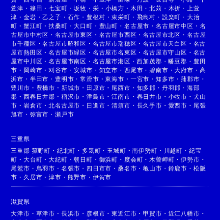
萱津
・
篠田
・
七宝町
・
坂牧
・
栄
・
小橋方
・
木田
・
北苅
・
木折
・
上萱
津
・
金岩
・
乙之子
・
石作
・
豊根村
・
東栄町
・
飛島村
・
設楽町
・
大治
町
・
蟹江町
・
扶桑町
・
大口町
・
豊山町
・
名古屋市
・
名古屋市中区
・
名
古屋市中村区
・
名古屋市東区
・
名古屋市西区
・
名古屋市北区
・
名古屋
市千種区
・
名古屋市昭和区
・
名古屋市瑞穂区
・
名古屋市天白区
・
名古
屋市熱田区
・
名古屋市緑区
・
名古屋市名東区
・
名古屋市守山区
・
名古
屋市中川区
・
名古屋市南区
・
名古屋市港区
・
西加茂郡
・
幡豆郡
・
豊田
市
・
岡崎市
・
刈谷市
・
安城市
・
知立市
・
西尾市
・
碧南市
・
大府市
・
高
浜市
・
半田市
・
豊明市
・
常滑市
・
東海市
・
一宮市
・
知多市
・
蒲郡市
・
豊川市
・
豊橋市
・
新城市
・
田原市
・
尾西市
・
知多郡
・
丹羽郡
・
海部
郡
・
西春日井郡
・
稲沢市
・
津島市
・
江南市
・
春日井市
・
小牧市
・
犬山
市
・
岩倉市
・
北名古屋市
・
日進市
・
清須市
・
長久手市
・
愛西市
・
尾張
旭市
・
弥富市
・
瀬戸市
三重県
三重郡 菰野町
・
紀北町
・
多気町
・
玉城町
・
南伊勢町
・
川越町
・
紀宝
町
・
大台町
・
大紀町
・
朝日町
・
御浜町
・
度会町
・
木曽岬町
・
伊勢市
・
尾鷲市
・
鳥羽市
・
名張市
・
四日市市
・
桑名市
・
亀山市
・
鈴鹿市
・
松阪
市
・
久居市
・
津市
・
熊野市
・
伊賀市
滋賀県
大津市
・
草津市
・
長浜市
・
彦根市
・
東近江市
・
甲賀市
・
近江八幡市
・