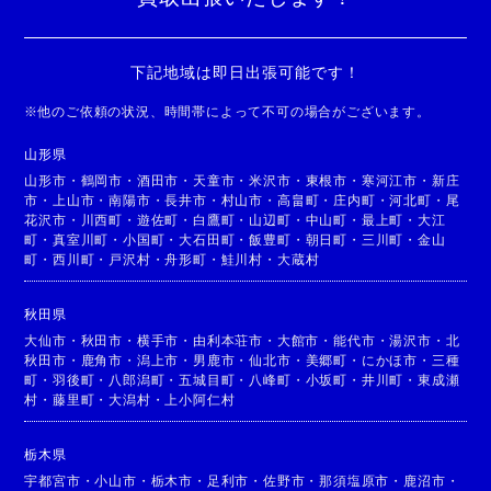
下記地域は即日出張可能です！
※
他のご依頼の状況、時間帯によって不可の場合がございます。
山形県
山形市
・
鶴岡市
・
酒田市
・
天童市
・
米沢市
・
東根市
・
寒河江市
・
新庄
市
・
上山市
・
南陽市
・
長井市
・
村山市
・
高畠町
・
庄内町
・
河北町
・
尾
花沢市
・
川西町
・
遊佐町
・
白鷹町
・
山辺町
・
中山町
・
最上町
・
大江
町
・
真室川町
・
小国町
・
大石田町
・
飯豊町
・
朝日町
・
三川町
・
金山
町
・
西川町
・
戸沢村
・
舟形町
・
鮭川村
・
大蔵村
秋田県
大仙市
・
秋田市
・
横手市
・
由利本荘市
・
大館市
・
能代市
・
湯沢市
・
北
秋田市
・
鹿角市
・
潟上市
・
男鹿市
・
仙北市
・
美郷町
・
にかほ市
・
三種
町
・
羽後町
・
八郎潟町
・
五城目町
・
八峰町
・
小坂町
・
井川町
・
東成瀬
村
・
藤里町
・
大潟村
・
上小阿仁村
栃木県
宇都宮市
・
小山市
・
栃木市
・
足利市
・
佐野市
・
那須塩原市
・
鹿沼市
・