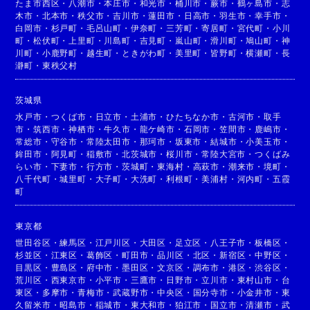
たま市西区
・
八潮市
・
本庄市
・
和光市
・
桶川市
・
蕨市
・
鶴ヶ島市
・
志
木市
・
北本市
・
秩父市
・
吉川市
・
蓮田市
・
日高市
・
羽生市
・
幸手市
・
白岡市
・
杉戸町
・
毛呂山町
・
伊奈町
・
三芳町
・
寄居町
・
宮代町
・
小川
町
・
松伏町
・
上里町
・
川島町
・
吉見町
・
嵐山町
・
滑川町
・
鳩山町
・
神
川町
・
小鹿野町
・
越生町
・
ときがわ町
・
美里町
・
皆野町
・
横瀬町
・
長
瀞町
・
東秩父村
茨城県
水戸市
・
つくば市
・
日立市
・
土浦市
・
ひたちなか市
・
古河市
・
取手
市
・
筑西市
・
神栖市
・
牛久市
・
龍ケ崎市
・
石岡市
・
笠間市
・
鹿嶋市
・
常総市
・
守谷市
・
常陸太田市
・
那珂市
・
坂東市
・
結城市
・
小美玉市
・
鉾田市
・
阿見町
・
稲敷市
・
北茨城市
・
桜川市
・
常陸大宮市
・
つくばみ
らい市
・
下妻市
・
行方市
・
茨城町
・
東海村
・
高萩市
・
潮来市
・
境町
・
八千代町
・
城里町
・
大子町
・
大洗町
・
利根町
・
美浦村
・
河内町
・
五霞
町
東京都
世田谷区
・
練馬区
・
江戸川区
・
大田区
・
足立区
・
八王子市
・
板橋区
・
杉並区
・
江東区
・
葛飾区
・
町田市
・
品川区
・
北区
・
新宿区
・
中野区
・
目黒区
・
豊島区
・
府中市
・
墨田区
・
文京区
・
調布市
・
港区
・
渋谷区
・
荒川区
・
西東京市
・
小平市
・
三鷹市
・
日野市
・
立川市
・
東村山市
・
台
東区
・
多摩市
・
青梅市
・
武蔵野市
・
中央区
・
国分寺市
・
小金井市
・
東
久留米市
・
昭島市
・
稲城市
・
東大和市
・
狛江市
・
国立市
・
清瀬市
・
武