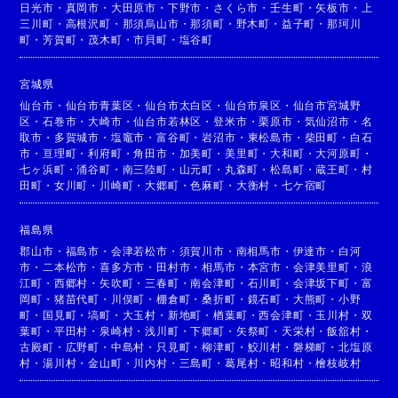
日光市
・
真岡市
・
大田原市
・
下野市
・
さくら市
・
壬生町
・
矢板市
・
上
三川町
・
高根沢町
・
那須烏山市
・
那須町
・
野木町
・
益子町
・
那珂川
町
・
芳賀町
・
茂木町
・
市貝町
・
塩谷町
宮城県
仙台市
・
仙台市青葉区
・
仙台市太白区
・
仙台市泉区
・
仙台市宮城野
区
・
石巻市
・
大崎市
・
仙台市若林区
・
登米市
・
栗原市
・
気仙沼市
・
名
取市
・
多賀城市
・
塩竈市
・
富谷町
・
岩沼市
・
東松島市
・
柴田町
・
白石
市
・
亘理町
・
利府町
・
角田市
・
加美町
・
美里町
・
大和町
・
大河原町
・
七ヶ浜町
・
涌谷町
・
南三陸町
・
山元町
・
丸森町
・
松島町
・
蔵王町
・
村
田町
・
女川町
・
川崎町
・
大郷町
・
色麻町
・
大衡村
・
七ケ宿町
福島県
郡山市
・
福島市
・
会津若松市
・
須賀川市
・
南相馬市
・
伊達市
・
白河
市
・
二本松市
・
喜多方市
・
田村市
・
相馬市
・
本宮市
・
会津美里町
・
浪
江町
・
西郷村
・
矢吹町
・
三春町
・
南会津町
・
石川町
・
会津坂下町
・
富
岡町
・
猪苗代町
・
川俣町
・
棚倉町
・
桑折町
・
鏡石町
・
大熊町
・
小野
町
・
国見町
・
塙町
・
大玉村
・
新地町
・
楢葉町
・
西会津町
・
玉川村
・
双
葉町
・
平田村
・
泉崎村
・
浅川町
・
下郷町
・
矢祭町
・
天栄村
・
飯舘村
・
古殿町
・
広野町
・
中島村
・
只見町
・
柳津町
・
鮫川村
・
磐梯町
・
北塩原
村
・
湯川村
・
金山町
・
川内村
・
三島町
・
葛尾村
・
昭和村
・
檜枝岐村