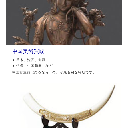
中国美術買取
香木、沈香、伽羅
仏像、中国陶器 など
中国骨董品は売るなら「今」が最も旬な時期です。