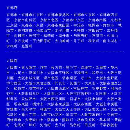
京都府
京都市
・
京都市右京区
・
京都市伏見区
・
京都市左京区
・
京都市西京
区
・
京都市山科区
・
京都市北区
・
京都市中京区
・
京都市南区
・
京都市
上京区
・
京都市下京区
・
京都市東山区
・
宇治市
・
亀岡市
・
舞鶴市
・
城
陽市
・
長岡京市
・
福知山市
・
木津川市
・
八幡市
・
京田辺市
・
京丹後
市
・
向日市
・
綾部市
・
精華町
・
南丹市
・
与謝野町
・
宮津市
・
久御山
町
・
京丹波町
・
宇治田原町
・
大山崎町
・
井手町
・
和束町
・
南山城村
・
伊根町
・
笠置町
大阪府
大阪市
・
東大阪市
・
堺市
・
枚方市
・
豊中市
・
高槻市
・
吹田市
・
茨木
市
・
八尾市
・
寝屋川市
・
大阪市平野区
・
岸和田市
・
和泉市
・
大阪市淀
川区
・
大阪市城東区
・
堺市北区
・
堺市堺区
・
守口市
・
大阪市生野区
・
堺市西区
・
大阪市東住吉区
・
門真市
・
箕面市
・
大東市
・
大阪市住之江
区
・
松原市
・
堺市中区
・
大阪市西成区
・
富田林市
・
羽曳野市
・
河内長
野市
・
大阪市鶴見区
・
大阪市北区
・
大阪市阿倍野区
・
池田市
・
大阪市
都島区
・
泉佐野市
・
大阪市西淀川区
・
貝塚市
・
大阪市旭区
・
大阪市港
区
・
堺市東区
・
摂津市
・
大阪市東成区
・
大阪市西区
・
大阪市中央区
・
交野市
・
泉大津市
・
柏原市
・
大阪市天王寺区
・
大阪市大正区
・
大阪市
福島区
・
藤井寺市
・
大阪市此花区
・
泉南市
・
大阪市浪速区
・
高石市
・
四條畷市
・
大阪狭山市
・
阪南市
・
熊取町
・
堺市美原区
・
島本町
・
豊能
町
・
忠岡町
・
岬町
・
河南町
・
太子町
・
能勢町
・
田尻町
・
千早赤阪村