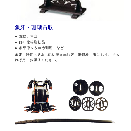
象牙・珊瑚買取
置物、筆立
飾り物等彫刻品
象牙原木や血赤珊瑚 など
象牙、珊瑚の見本. 原木 磨き無地牙、珊瑚枝、玉はお持ちであ
れば是非お譲りください。