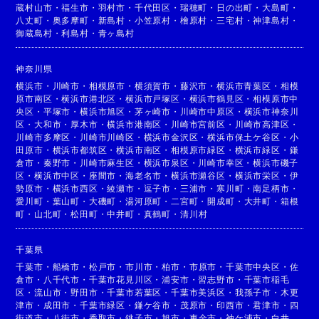
蔵村山市
・
福生市
・
羽村市
・
千代田区
・
瑞穂町
・
日の出町
・
大島町
・
八丈町
・
奥多摩町
・
新島村
・
小笠原村
・
檜原村
・
三宅村
・
神津島村
・
御蔵島村
・
利島村
・
青ヶ島村
神奈川県
横浜市
・
川崎市
・
相模原市
・
横須賀市
・
藤沢市
・
横浜市青葉区
・
相模
原市南区
・
横浜市港北区
・
横浜市戸塚区
・
横浜市鶴見区
・
相模原市中
央区
・
平塚市
・
横浜市旭区
・
茅ヶ崎市
・
川崎市中原区
・
横浜市神奈川
区
・
大和市
・
厚木市
・
横浜市港南区
・
川崎市宮前区
・
川崎市高津区
・
川崎市多摩区
・
川崎市川崎区
・
横浜市金沢区
・
横浜市保土ケ谷区
・
小
田原市
・
横浜市都筑区
・
横浜市南区
・
相模原市緑区
・
横浜市緑区
・
鎌
倉市
・
秦野市
・
川崎市麻生区
・
横浜市泉区
・
川崎市幸区
・
横浜市磯子
区
・
横浜市中区
・
座間市
・
海老名市
・
横浜市瀬谷区
・
横浜市栄区
・
伊
勢原市
・
横浜市西区
・
綾瀬市
・
逗子市
・
三浦市
・
寒川町
・
南足柄市
・
愛川町
・
葉山町
・
大磯町
・
湯河原町
・
二宮町
・
開成町
・
大井町
・
箱根
町
・
山北町
・
松田町
・
中井町
・
真鶴町
・
清川村
千葉県
千葉市
・
船橋市
・
松戸市
・
市川市
・
柏市
・
市原市
・
千葉市中央区
・
佐
倉市
・
八千代市
・
千葉市花見川区
・
浦安市
・
習志野市
・
千葉市稲毛
区
・
流山市
・
野田市
・
千葉市若葉区
・
千葉市美浜区
・
我孫子市
・
木更
津市
・
成田市
・
千葉市緑区
・
鎌ケ谷市
・
茂原市
・
印西市
・
君津市
・
四
街道市
・
八街市
・
香取市
・
銚子市
・
旭市
・
東金市
・
袖ケ浦市
・
白井