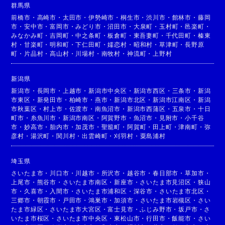
群馬県
前橋市
・
高崎市
・
太田市
・
伊勢崎市
・
桐生市
・
渋川市
・
館林市
・
藤岡
市
・
安中市
・
富岡市
・
みどり市
・
沼田市
・
大泉町
・
玉村町
・
邑楽町
・
みなかみ町
・
吉岡町
・
中之条町
・
板倉町
・
東吾妻町
・
千代田町
・
榛東
村
・
甘楽町
・
明和町
・
下仁田町
・
嬬恋村
・
昭和村
・
草津町
・
長野原
町
・
片品村
・
高山村
・
川場村
・
南牧村
・
神流町
・
上野村
新潟県
新潟市
・
長岡市
・
上越市
・
新潟市中央区
・
新潟市西区
・
三条市
・
新潟
市東区
・
新発田市
・
柏崎市
・
燕市
・
新潟市北区
・
新潟市江南区
・
新潟
市秋葉区
・
村上市
・
佐渡市
・
南魚沼市
・
新潟市西蒲区
・
五泉市
・
十日
町市
・
糸魚川市
・
新潟市南区
・
阿賀野市
・
魚沼市
・
見附市
・
小千谷
市
・
妙高市
・
胎内市
・
加茂市
・
聖籠町
・
阿賀町
・
田上町
・
津南町
・
弥
彦村
・
湯沢町
・
関川村
・
出雲崎町
・
刈羽村
・
粟島浦村
埼玉県
さいたま市
・
川口市
・
川越市
・
所沢市
・
越谷市
・
春日部市
・
草加市
・
上尾市
・
熊谷市
・
さいたま市南区
・
新座市
・
さいたま市見沼区
・
狭山
市
・
久喜市
・
入間市
・
さいたま市浦和区
・
深谷市
・
さいたま市北区
・
三郷市
・
朝霞市
・
戸田市
・
鴻巣市
・
加須市
・
さいたま市岩槻区
・
さい
たま市緑区
・
さいたま市大宮区
・
富士見市
・
ふじみ野市
・
坂戸市
・
さ
いたま市桜区
・
さいたま市中央区
・
東松山市
・
行田市
・
飯能市
・
さい