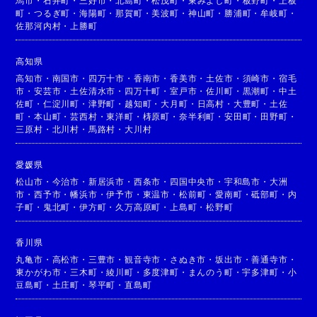
馬市
・
石井町
・
三好市
・
北島町
・
松茂町
・
東みよし町
・
板野町
・
上板
町
・
つるぎ町
・
海陽町
・
那賀町
・
美波町
・
神山町
・
勝浦町
・
牟岐町
・
佐那河内村
・
上勝町
高知県
高知市
・
南国市
・
四万十市
・
香南市
・
香美市
・
土佐市
・
須崎市
・
宿毛
市
・
安芸市
・
土佐清水市
・
四万十町
・
室戸市
・
佐川町
・
黒潮町
・
中土
佐町
・
仁淀川町
・
津野町
・
越知町
・
大月町
・
日高村
・
大豊町
・
土佐
町
・
本山町
・
芸西村
・
東洋町
・
梼原町
・
奈半利町
・
安田町
・
田野町
・
三原村
・
北川村
・
馬路村
・
大川村
愛媛県
松山市
・
今治市
・
新居浜市
・
西条市
・
四国中央市
・
宇和島市
・
大洲
市
・
西予市
・
幡浜市
・
伊予市
・
東温市
・
松前町
・
愛南町
・
砥部町
・
内
子町
・
鬼北町
・
伊方町
・
久万高原町
・
上島町
・
松野町
香川県
丸亀市
・
高松市
・
三豊市
・
観音寺市
・
さぬき市
・
坂出市
・
善通寺市
・
東かがわ市
・
三木町
・
綾川町
・
多度津町
・
まんのう町
・
宇多津町
・
小
豆島町
・
土庄町
・
琴平町
・
直島町