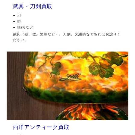
武具・刀剣買取
刀
鎧
鉄砲 など
武具（鎧、兜、陣笠など）、刀剣、火縄銃などあればお譲りく
ださい。
西洋アンティーク買取