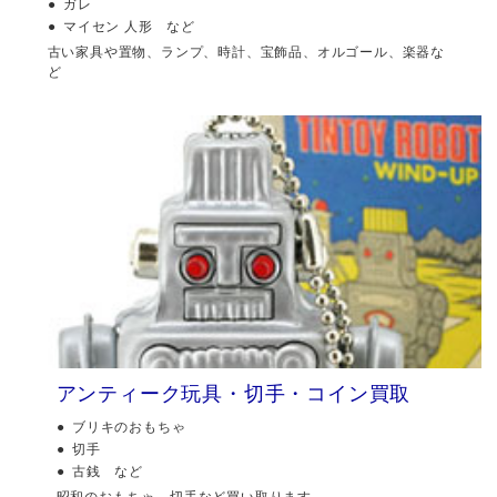
ガレ
マイセン 人形 など
古い家具や置物、ランプ、時計、宝飾品、オルゴール、楽器な
ど
アンティーク玩具・切手・コイン買取
ブリキのおもちゃ
切手
古銭 など
昭和のおもちゃ、切手など買い取ります。