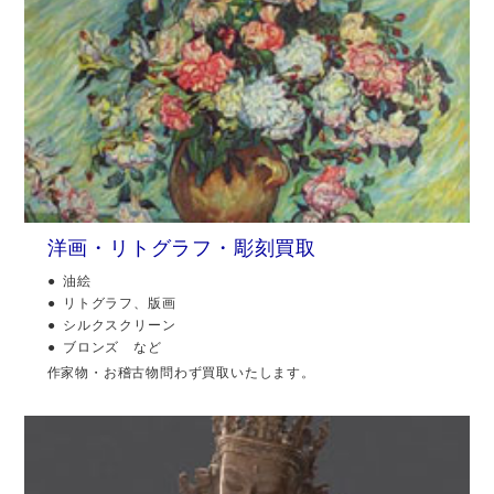
洋画・リトグラフ・彫刻買取
油絵
リトグラフ、版画
シルクスクリーン
ブロンズ など
作家物・お稽古物問わず買取いたします。