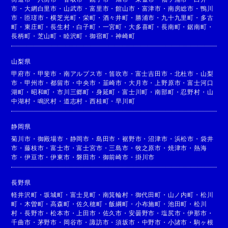
市
・
大網白里市
・
山武市
・
富里市
・
館山市
・
富津市
・
南房総市
・
鴨川
市
・
匝瑳市
・
横芝光町
・
栄町
・
酒々井町
・
勝浦市
・
九十九里町
・
多古
町
・
東庄町
・
長生村
・
白子町
・
一宮町
・
大多喜町
・
長南町
・
鋸南町
・
長柄町
・
芝山町
・
睦沢町
・
御宿町
・
神崎町
山梨県
甲府市
・
甲斐市
・
南アルプス市
・
笛吹市
・
富士吉田市
・
北杜市
・
山梨
市
・
甲州市
・
都留市
・
中央市
・
韮崎市
・
大月市
・
上野原市
・
富士河口
湖町
・
昭和町
・
市川三郷町
・
身延町
・
富士川町
・
南部町
・
忍野村
・
山
中湖村
・
鳴沢村
・
道志村
・
西桂町
・
早川町
静岡県
菊川市
・
御殿場市
・
静岡市
・
島田市
・
裾野市
・
沼津市
・
浜松市
・
袋井
市
・
藤枝市
・
富士市
・
富士宮市
・
三島市
・
牧之原市
・
焼津市
・
熱海
市
・
伊豆市
・
伊東市
・
磐田市
・
御前崎市
・
掛川市
長野県
軽井沢町
・
坂城町
・
富士見町
・
南箕輪村
・
御代田町
・
山ノ内町
・
松川
町
・
木曽町
・
高森町
・
佐久穂町
・
飯綱町
・
小布施町
・
池田町
・
松川
村
・
長野市
・
松本市
・
上田市
・
佐久市
・
安曇野市
・
塩尻市
・
伊那市
・
千曲市
・
茅野市
・
岡谷市
・
諏訪市
・
須坂市
・
中野市
・
小諸市
・
駒ヶ根