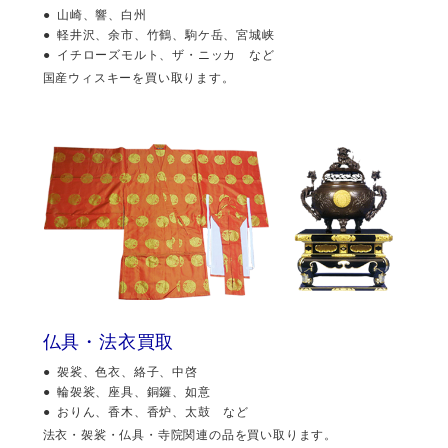
山崎、響、白州
軽井沢、余市、竹鶴、駒ケ岳、宮城峡
イチローズモルト、ザ・ニッカ など
国産ウィスキーを買い取ります。
仏具・法衣買取
袈裟、色衣、絡子、中啓
輪袈裟、座具、銅鑼、如意
おりん、香木、香炉、太鼓 など
法衣・袈裟・仏具・寺院関連の品を買い取ります。