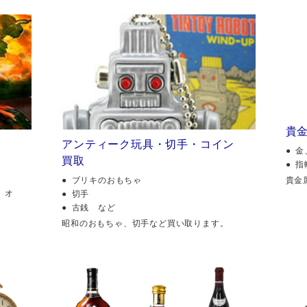
貴
アンティーク玩具・切手・コイン
金
買取
指
貴金
ブリキのおもちゃ
、オ
切手
古銭 など
昭和のおもちゃ、切手など買い取ります。