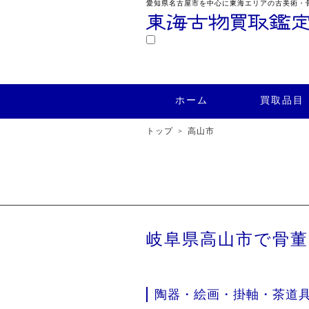
愛知県名古屋市を中心に東海エリアの古美術・
鑑定
ホーム
買取品目
買取実績
ホーム
買取品目
トップ
高山市
岐阜県高山市で骨
陶器・絵画・掛軸・茶道