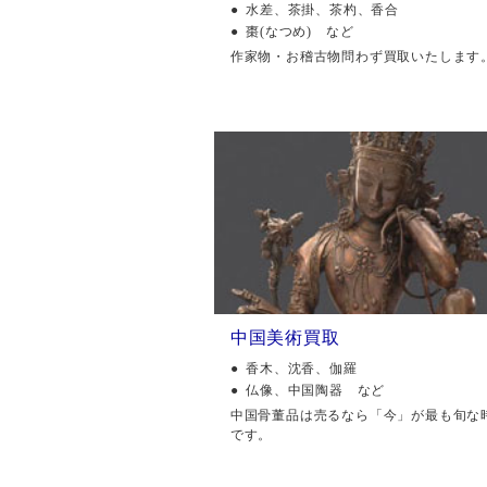
水差、茶掛、茶杓、香合
棗(なつめ) など
作家物・お稽古物問わず買取いたします
中国美術買取
香木、沈香、伽羅
仏像、中国陶器 など
中国骨董品は売るなら「今」が最も旬な
です。