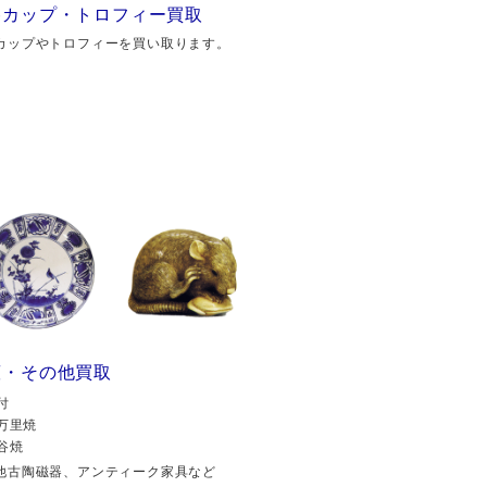
勝カップ・トロフィー買取
カップやトロフィーを買い取ります。
董・その他買取
付
万里焼
谷焼
他古陶磁器、アンティーク家具など