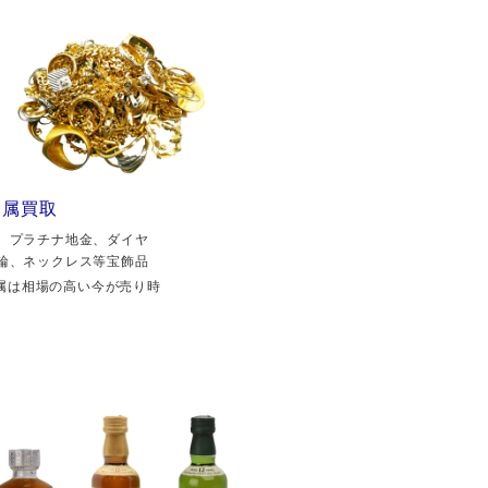
金属買取
、プラチナ地金、ダイヤ
輪、ネックレス等宝飾品
属は相場の高い今が売り時