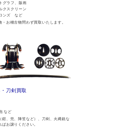
トグラフ、版画
ルクスクリーン
ロンズ など
物・お稽古物問わず買取いたします。
具・刀剣買取
砲 など
（鎧、兜、陣笠など）、刀剣、火縄銃な
ればお譲りください。