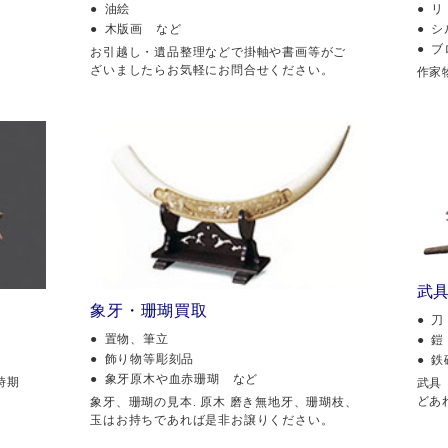
油絵
リ
木版画 など
シ
ブ
。
お引越し・遺品整理などで掛軸や書画等がご
ざいましたらお気軽にお問合せください。
作家
武
象牙・珊瑚買取
刀
置物、筆立
鎧
飾り物等彫刻品
鉄
象牙原木や血赤珊瑚 など
時期
武具
どあ
象牙、珊瑚の見本. 原木 磨き無地牙、珊瑚枝、
玉はお持ちであれば是非お譲りください。