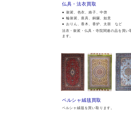
仏具・法衣買取
袈裟、色衣、絡子、中啓
輪袈裟、座具、銅鑼、如意
おりん、香木、香炉、太鼓 など
法衣・袈裟・仏具・寺院関連の品を買い
ます。
ペルシャ絨毯買取
ペルシャ絨毯を買い取ります。