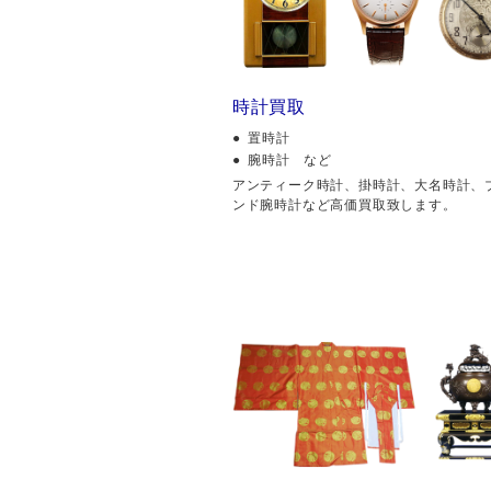
時計買取
置時計
腕時計 など
アンティーク時計、掛時計、大名時計、
ンド腕時計など高価買取致します。