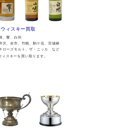
産ウィスキー買取
崎、響、白州
井沢、余市、竹鶴、駒ケ岳、宮城峡
チローズモルト、ザ・ニッカ など
ウィスキーを買い取ります。