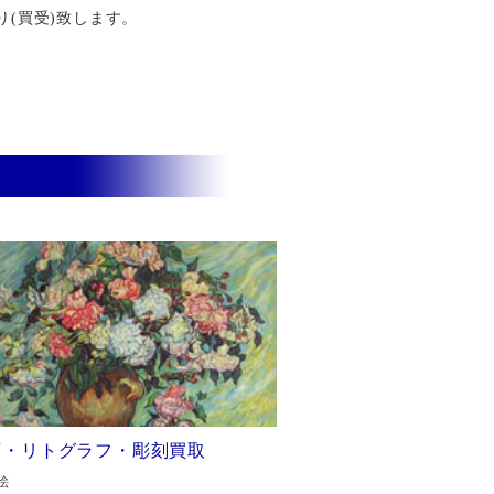
り(買受)致します。
画・リトグラフ・彫刻買取
絵