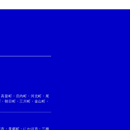
・
高畠町
・
庄内町
・
河北町
・
尾
町
・
朝日町
・
三川町
・
金山町
・
北市
・
美郷町
・
にかほ市
・
三種