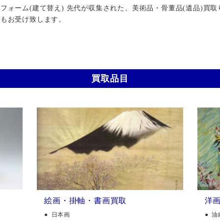
ォーム(建て替え) 先代が収集された、美術品・骨董品(遺品)買取
行もお受け致します。
買取品目
絵画・掛軸・書画買取
洋
日本画
油