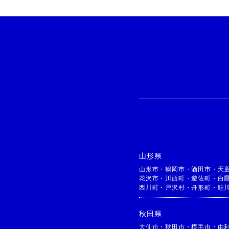
山形県
山形市
・
鶴岡市
・
酒田市
・
天
花沢市
・
川西町
・
遊佐町
・
白
西川町
・
戸沢村
・
舟形町
・
鮭
秋田県
大仙市
・
秋田市
・
横手市
・
由