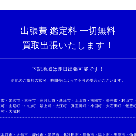
出張費 鑑定料 一切無料
買取出張いたします！
下記地域は即日出張可能です！
※
他のご依頼の状況、時間帯によって不可の場合がございます。
童市
・
米沢市
・
東根市
・
寒河江市
・
新庄市
・
上山市
・
南陽市
・
長井市
・
村山市
鷹町
・
山辺町
・
中山町
・
最上町
・
大江町
・
真室川町
・
小国町
・
大石田町
・
飯豊
川村
・
大蔵村
利本荘市
・
大館市
・
能代市
・
湯沢市
・
北秋田市
・
鹿角市
・
潟上市
・
男鹿市
・
仙