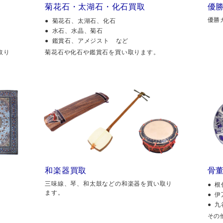
菊花石・太湖石・化石買取
優
優勝
菊花石、太湖石、化石
水石、水晶、菊石
鑑賞石、アメジスト など
取り
菊花石や化石や鑑賞石を買い取ります。
和楽器買取
骨
三味線、琴、和太鼓などの和楽器を買い取り
根
ます。
伊
九
その