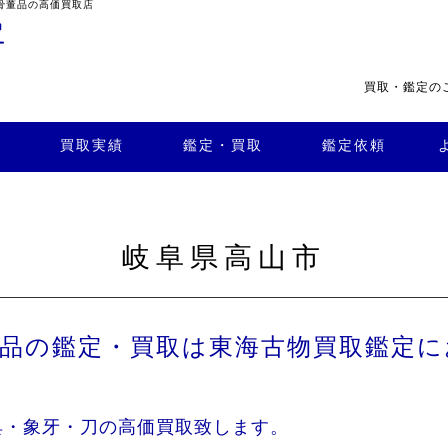
骨董品の高価買取店
買取・鑑定の
・買
よくある
取
鑑定依頼
質問
店舗案内
買取実績
鑑定・買取
鑑定依頼
岐阜県高山市
董品の鑑定・買取は東海古物買取鑑定に
具・象牙・刀の高価買取致します。