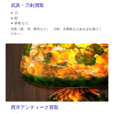
武具・刀剣買取
刀
鎧
鉄砲 など
武具（鎧、兜、陣笠など）、刀剣、火縄銃などあればお譲りく
ださい。
西洋アンティーク買取