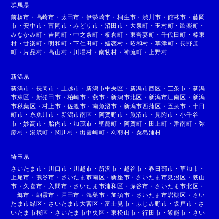
群馬県
前橋市
・
高崎市
・
太田市
・
伊勢崎市
・
桐生市
・
渋川市
・
館林市
・
藤岡
市
・
安中市
・
富岡市
・
みどり市
・
沼田市
・
大泉町
・
玉村町
・
邑楽町
・
みなかみ町
・
吉岡町
・
中之条町
・
板倉町
・
東吾妻町
・
千代田町
・
榛東
村
・
甘楽町
・
明和町
・
下仁田町
・
嬬恋村
・
昭和村
・
草津町
・
長野原
町
・
片品村
・
高山村
・
川場村
・
南牧村
・
神流町
・
上野村
新潟県
新潟市
・
長岡市
・
上越市
・
新潟市中央区
・
新潟市西区
・
三条市
・
新潟
市東区
・
新発田市
・
柏崎市
・
燕市
・
新潟市北区
・
新潟市江南区
・
新潟
市秋葉区
・
村上市
・
佐渡市
・
南魚沼市
・
新潟市西蒲区
・
五泉市
・
十日
町市
・
糸魚川市
・
新潟市南区
・
阿賀野市
・
魚沼市
・
見附市
・
小千谷
市
・
妙高市
・
胎内市
・
加茂市
・
聖籠町
・
阿賀町
・
田上町
・
津南町
・
弥
彦村
・
湯沢町
・
関川村
・
出雲崎町
・
刈羽村
・
粟島浦村
埼玉県
さいたま市
・
川口市
・
川越市
・
所沢市
・
越谷市
・
春日部市
・
草加市
・
上尾市
・
熊谷市
・
さいたま市南区
・
新座市
・
さいたま市見沼区
・
狭山
市
・
久喜市
・
入間市
・
さいたま市浦和区
・
深谷市
・
さいたま市北区
・
三郷市
・
朝霞市
・
戸田市
・
鴻巣市
・
加須市
・
さいたま市岩槻区
・
さい
たま市緑区
・
さいたま市大宮区
・
富士見市
・
ふじみ野市
・
坂戸市
・
さ
いたま市桜区
・
さいたま市中央区
・
東松山市
・
行田市
・
飯能市
・
さい