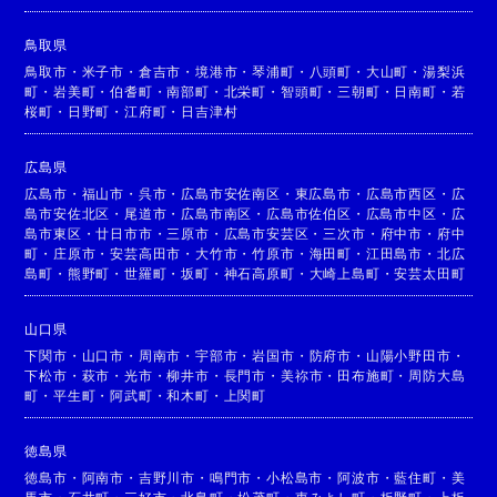
鳥取県
鳥取市
・
米子市
・
倉吉市
・
境港市
・
琴浦町
・
八頭町
・
大山町
・
湯梨浜
町
・
岩美町
・
伯耆町
・
南部町
・
北栄町
・
智頭町
・
三朝町
・
日南町
・
若
桜町
・
日野町
・
江府町
・
日吉津村
広島県
広島市
・
福山市
・
呉市
・
広島市安佐南区
・
東広島市
・
広島市西区
・
広
島市安佐北区
・
尾道市
・
広島市南区
・
広島市佐伯区
・
広島市中区
・
広
島市東区
・
廿日市市
・
三原市
・
広島市安芸区
・
三次市
・
府中市
・
府中
町
・
庄原市
・
安芸高田市
・
大竹市
・
竹原市
・
海田町
・
江田島市
・
北広
島町
・
熊野町
・
世羅町
・
坂町
・
神石高原町
・
大崎上島町
・
安芸太田町
山口県
下関市
・
山口市
・
周南市
・
宇部市
・
岩国市
・
防府市
・
山陽小野田市
・
下松市
・
萩市
・
光市
・
柳井市
・
長門市
・
美祢市
・
田布施町
・
周防大島
町
・
平生町
・
阿武町
・
和木町
・
上関町
徳島県
徳島市
・
阿南市
・
吉野川市
・
鳴門市
・
小松島市
・
阿波市
・
藍住町
・
美