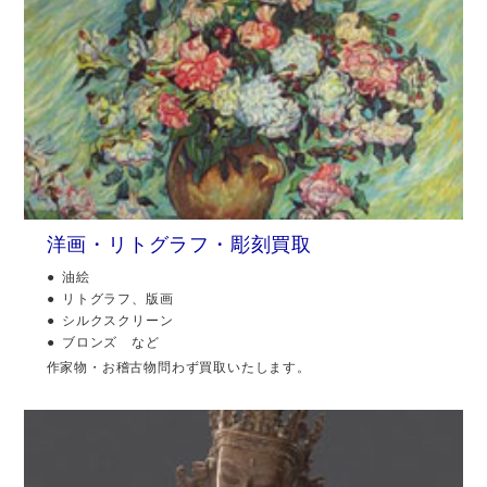
洋画・リトグラフ・彫刻買取
油絵
リトグラフ、版画
シルクスクリーン
ブロンズ など
作家物・お稽古物問わず買取いたします。