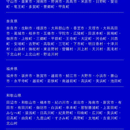
守山市
・
栗東市
・
湖南市
・
野洲市
・
高島市
・
米原市
・
日野町
・
愛荘
町
・
竜王町
・
多賀町
・
豊郷町
・
甲良町
奈良県
奈良市
・
生駒市
・
橿原市
・
大和郡山市
・
香芝市
・
天理市
・
大和高田
市
・
葛城市
・
桜井市
・
五條市
・
宇陀市
・
広陵町
・
田原本町
・
斑鳩町
・
御所市
・
上牧町
・
三郷町
・
平群町
・
王寺町
・
大淀町
・
河合町
・
川西
町
・
安堵町
・
吉野町
・
高取町
・
三宅町
・
下市町
・
明日香村
・
十津川
村
・
山添村
・
御杖村
・
東吉野村
・
曽爾村
・
川上村
・
天川村
・
黒滝村
・
下北山村
・
上北山村
・
野迫川村
福井県
福井市
・
坂井市
・
敦賀市
・
越前市
・
鯖江市
・
大野市
・
小浜市
・
勝山
市
・
永平寺町
・
越前町
・
若狭町
・
南越前町
・
高浜町
・
美浜町
・
池田町
和歌山県
田辺市
・
和歌山市
・
橋本市
・
紀の川市
・
岩出市
・
海南市
・
新宮市
・
有
田市
・
有田川町
・
御坊市
・
白浜町
・
串本町
・
那智勝浦町
・
上富田町
・
みなべ町
・
湯浅町
・
日高川町
・
紀美野町
・
印南町
・
広川町
・
美浜町
・
日高町
・
由良町
・
九度山町
・
すさみ町
・
高野町
・
太地町
・
古座川町
・
北山村