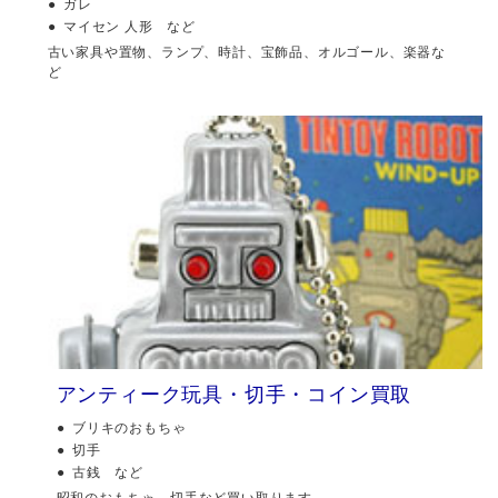
ガレ
マイセン 人形 など
古い家具や置物、ランプ、時計、宝飾品、オルゴール、楽器な
ど
アンティーク玩具・切手・コイン買取
ブリキのおもちゃ
切手
古銭 など
昭和のおもちゃ、切手など買い取ります。