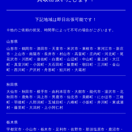
下記地域は即日出張可能です！
※
他のご依頼の状況、時間帯によって不可の場合がございます。
山形県
山形市
・
鶴岡市
・
酒田市
・
天童市
・
米沢市
・
東根市
・
寒河江市
・
新庄
市
・
上山市
・
南陽市
・
長井市
・
村山市
・
高畠町
・
庄内町
・
河北町
・
尾
花沢市
・
川西町
・
遊佐町
・
白鷹町
・
山辺町
・
中山町
・
最上町
・
大江
町
・
真室川町
・
小国町
・
大石田町
・
飯豊町
・
朝日町
・
三川町
・
金山
町
・
西川町
・
戸沢村
・
舟形町
・
鮭川村
・
大蔵村
秋田県
大仙市
・
秋田市
・
横手市
・
由利本荘市
・
大館市
・
能代市
・
湯沢市
・
北
秋田市
・
鹿角市
・
潟上市
・
男鹿市
・
仙北市
・
美郷町
・
にかほ市
・
三種
町
・
羽後町
・
八郎潟町
・
五城目町
・
八峰町
・
小坂町
・
井川町
・
東成瀬
村
・
藤里町
・
大潟村
・
上小阿仁村
栃木県
宇都宮市
・
小山市
・
栃木市
・
足利市
・
佐野市
・
那須塩原市
・
鹿沼市
・