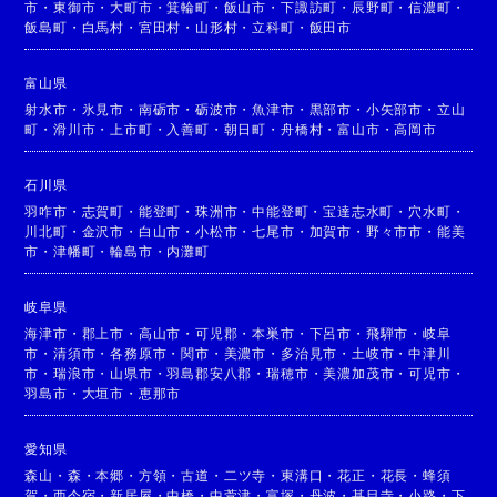
市
・
東御市
・
大町市
・
箕輪町
・
飯山市
・
下諏訪町
・
辰野町
・
信濃町
・
飯島町
・
白馬村
・
宮田村
・
山形村
・
立科町
・
飯田市
富山県
射水市
・
氷見市
・
南砺市
・
砺波市
・
魚津市
・
黒部市
・
小矢部市
・
立山
町
・
滑川市
・
上市町
・
入善町
・
朝日町
・
舟橋村
・
富山市
・
高岡市
石川県
羽咋市
・
志賀町
・
能登町
・
珠洲市
・
中能登町
・
宝達志水町
・
穴水町
・
川北町
・
金沢市
・
白山市
・
小松市
・
七尾市
・
加賀市
・
野々市市
・
能美
市
・
津幡町
・
輪島市
・
内灘町
岐阜県
海津市
・
郡上市
・
高山市
・
可児郡
・
本巣市
・
下呂市
・
飛騨市
・
岐阜
市
・
清須市
・
各務原市
・
関市
・
美濃市
・
多治見市
・
土岐市
・
中津川
市
・
瑞浪市
・
山県市
・
羽島郡安八郡
・
瑞穂市
・
美濃加茂市
・
可児市
・
羽島市
・
大垣市
・
恵那市
愛知県
森山
・
森
・
本郷
・
方領
・
古道
・
二ツ寺
・
東溝口
・
花正
・
花長
・
蜂須
賀
・
西今宿
・
新居屋
・
中橋
・
中萱津
・
富塚
・
丹波
・
甚目寺
・
小路
・
下