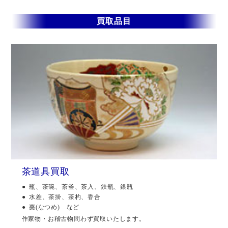
買取品目
茶道具買取
瓶、茶碗、茶釜、茶入、鉄瓶、銀瓶
水差、茶掛、茶杓、香合
棗(なつめ) など
作家物・お稽古物問わず買取いたします。