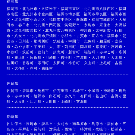
福岡県
福岡市
・
北九州市
・
久留米市
・
福岡市東区
・
北九州市八幡西区
・
福岡
市南区
・
北九州市小倉南区
・
福岡市博多区
・
福岡市早良区
・
福岡市西
区
・
北九州市小倉北区
・
福岡市中央区
・
飯塚市
・
福岡市城南区
・
大牟
田市
・
春日市
・
北九州市門司区
・
筑紫野市
・
糸島市
・
宗像市
・
大野城
市
・
北九州市若松区
・
北九州市八幡東区
・
柳川市
・
太宰府市
・
行橋
市
・
八女市
・
北九州市戸畑区
・
小郡市
・
古賀市
・
直方市
・
福津市
・
朝
倉市
・
田川市
・
那珂川町
・
筑後市
・
中間市
・
志免町
・
粕屋町
・
嘉麻
市
・
みやま市
・
宇美町
・
大川市
・
苅田町
・
岡垣町
・
篠栗町
・
宮若市
・
水巻町
・
筑前町
・
豊前市
・
須恵町
・
新宮町
・
福智町
・
みやこ町
・
広川
町
・
築上町
・
遠賀町
・
川崎町
・
鞍手町
・
芦屋町
・
大刀洗町
・
大木町
・
桂川町
・
香春町
・
添田町
・
糸田町
・
小竹町
・
久山町
・
上毛町
・
吉富
町
・
大任町
・
赤村
・
東峰村
佐賀県
佐賀市
・
唐津市
・
鳥栖市
・
伊万里市
・
武雄市
・
小城市
・
神埼市
・
鹿島
市
・
みやき町
・
嬉野市
・
白石町
・
多久市
・
有田町
・
基山町
・
吉野ヶ里
町
・
太良町
・
江北町
・
大町町
・
上峰町
・
玄海町
長崎県
佐世保市
・
長崎市
・
諫早市
・
大村市
・
南島原市
・
島原市
・
雲仙市
・
五
島市
・
平戸市
・
長与町
・
対馬市
・
西海市
・
時津町
・
壱岐市
・
松浦市
・
新上五島町
・
波佐見町
・
川棚町
・
佐々町
・
小値賀町
・
東彼杵町