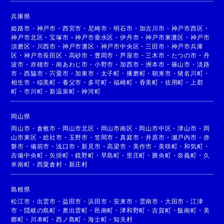
兵庫県
姫路市
・
神戸市
・
西宮市
・
尼崎市
・
明石市
・
加古川市
・
神戸市西区
・
神戸市北区
・
宝塚市
・
神戸市垂水区
・
伊丹市
・
神戸市東灘区
・
神戸市
須磨区
・
川西市
・
神戸市灘区
・
神戸市中央区
・
三田市
・
神戸市兵庫
区
・
神戸市長田区
・
高砂市
・
豊岡市
・
芦屋市
・
三木市
・
たつの市
・
丹
波市
・
赤穂市
・
南あわじ市
・
小野市
・
加西市
・
洲本市
・
篠山市
・
淡路
市
・
西脇市
・
宍粟市
・
加東市
・
太子町
・
播磨町
・
朝来市
・
猪名川町
・
相生市
・
稲美町
・
養父市
・
多可町
・
福崎町
・
香美町
・
佐用町
・
上郡
町
・
市川町
・
新温泉町
・
神河町
岡山県
岡山市
・
倉敷市
・
岡山市北区
・
岡山市南区
・
岡山市中区
・
津山市
・
岡
山市東区
・
総社市
・
玉野市
・
笠岡市
・
真庭市
・
井原市
・
瀬戸内市
・
赤
磐市
・
備前市
・
浅口市
・
新見市
・
高梁市
・
美作市
・
美咲町
・
和気町
・
吉備中央町
・
矢掛町
・
鏡野町
・
早島町
・
里庄町
・
勝央町
・
奈義町
・
久
米南町
・
西粟倉村
・
新庄村
島根県
松江市
・
出雲市
・
益田市
・
浜田市
・
安来市
・
雲南市
・
大田市
・
江津
市
・
隠岐の島町
・
奥出雲町
・
邑南町
・
津和野町
・
吉賀町
・
飯南町
・
美
郷町
・
川本町
・
西ノ島町
・
海士町
・
知夫村