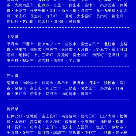
市
・
大網白里市
・
山武市
・
富里市
・
館山市
・
富津市
・
南房総市
・
鴨川
市
・
匝瑳市
・
横芝光町
・
栄町
・
酒々井町
・
勝浦市
・
九十九里町
・
多古
町
・
東庄町
・
長生村
・
白子町
・
一宮町
・
大多喜町
・
長南町
・
鋸南町
・
長柄町
・
芝山町
・
睦沢町
・
御宿町
・
神崎町
山梨県
甲府市
・
甲斐市
・
南アルプス市
・
笛吹市
・
富士吉田市
・
北杜市
・
山梨
市
・
甲州市
・
都留市
・
中央市
・
韮崎市
・
大月市
・
上野原市
・
富士河口
湖町
・
昭和町
・
市川三郷町
・
身延町
・
富士川町
・
南部町
・
忍野村
・
山
中湖村
・
鳴沢村
・
道志村
・
西桂町
・
早川町
静岡県
菊川市
・
御殿場市
・
静岡市
・
島田市
・
裾野市
・
沼津市
・
浜松市
・
袋井
市
・
藤枝市
・
富士市
・
富士宮市
・
三島市
・
牧之原市
・
焼津市
・
熱海
市
・
伊豆市
・
伊東市
・
磐田市
・
御前崎市
・
掛川市
長野県
軽井沢町
・
坂城町
・
富士見町
・
南箕輪村
・
御代田町
・
山ノ内町
・
松川
町
・
木曽町
・
高森町
・
佐久穂町
・
飯綱町
・
小布施町
・
池田町
・
松川
村
・
長野市
・
松本市
・
上田市
・
佐久市
・
安曇野市
・
塩尻市
・
伊那市
・
千曲市
・
茅野市
・
岡谷市
・
諏訪市
・
須坂市
・
中野市
・
小諸市
・
駒ヶ根