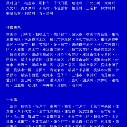
蔵村山市
・
福生市
・
羽村市
・
千代田区
・
瑞穂町
・
日の出町
・
大島町
・
八丈町
・
奥多摩町
・
新島村
・
小笠原村
・
檜原村
・
三宅村
・
神津島村
・
御蔵島村
・
利島村
・
青ヶ島村
神奈川県
横浜市
・
川崎市
・
相模原市
・
横須賀市
・
藤沢市
・
横浜市青葉区
・
相模
原市南区
・
横浜市港北区
・
横浜市戸塚区
・
横浜市鶴見区
・
相模原市中
央区
・
平塚市
・
横浜市旭区
・
茅ヶ崎市
・
川崎市中原区
・
横浜市神奈川
区
・
大和市
・
厚木市
・
横浜市港南区
・
川崎市宮前区
・
川崎市高津区
・
川崎市多摩区
・
川崎市川崎区
・
横浜市金沢区
・
横浜市保土ケ谷区
・
小
田原市
・
横浜市都筑区
・
横浜市南区
・
相模原市緑区
・
横浜市緑区
・
鎌
倉市
・
秦野市
・
川崎市麻生区
・
横浜市泉区
・
川崎市幸区
・
横浜市磯子
区
・
横浜市中区
・
座間市
・
海老名市
・
横浜市瀬谷区
・
横浜市栄区
・
伊
勢原市
・
横浜市西区
・
綾瀬市
・
逗子市
・
三浦市
・
寒川町
・
南足柄市
・
愛川町
・
葉山町
・
大磯町
・
湯河原町
・
二宮町
・
開成町
・
大井町
・
箱根
町
・
山北町
・
松田町
・
中井町
・
真鶴町
・
清川村
千葉県
千葉市
・
船橋市
・
松戸市
・
市川市
・
柏市
・
市原市
・
千葉市中央区
・
佐
倉市
・
八千代市
・
千葉市花見川区
・
浦安市
・
習志野市
・
千葉市稲毛
区
・
流山市
・
野田市
・
千葉市若葉区
・
千葉市美浜区
・
我孫子市
・
木更
津市
・
成田市
・
千葉市緑区
・
鎌ケ谷市
・
茂原市
・
印西市
・
君津市
・
四
街道市
・
八街市
・
香取市
・
銚子市
・
旭市
・
東金市
・
袖ケ浦市
・
白井