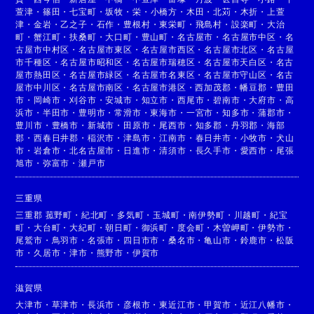
萱津
・
篠田
・
七宝町
・
坂牧
・
栄
・
小橋方
・
木田
・
北苅
・
木折
・
上萱
津
・
金岩
・
乙之子
・
石作
・
豊根村
・
東栄町
・
飛島村
・
設楽町
・
大治
町
・
蟹江町
・
扶桑町
・
大口町
・
豊山町
・
名古屋市
・
名古屋市中区
・
名
古屋市中村区
・
名古屋市東区
・
名古屋市西区
・
名古屋市北区
・
名古屋
市千種区
・
名古屋市昭和区
・
名古屋市瑞穂区
・
名古屋市天白区
・
名古
屋市熱田区
・
名古屋市緑区
・
名古屋市名東区
・
名古屋市守山区
・
名古
屋市中川区
・
名古屋市南区
・
名古屋市港区
・
西加茂郡
・
幡豆郡
・
豊田
市
・
岡崎市
・
刈谷市
・
安城市
・
知立市
・
西尾市
・
碧南市
・
大府市
・
高
浜市
・
半田市
・
豊明市
・
常滑市
・
東海市
・
一宮市
・
知多市
・
蒲郡市
・
豊川市
・
豊橋市
・
新城市
・
田原市
・
尾西市
・
知多郡
・
丹羽郡
・
海部
郡
・
西春日井郡
・
稲沢市
・
津島市
・
江南市
・
春日井市
・
小牧市
・
犬山
市
・
岩倉市
・
北名古屋市
・
日進市
・
清須市
・
長久手市
・
愛西市
・
尾張
旭市
・
弥富市
・
瀬戸市
三重県
三重郡 菰野町
・
紀北町
・
多気町
・
玉城町
・
南伊勢町
・
川越町
・
紀宝
町
・
大台町
・
大紀町
・
朝日町
・
御浜町
・
度会町
・
木曽岬町
・
伊勢市
・
尾鷲市
・
鳥羽市
・
名張市
・
四日市市
・
桑名市
・
亀山市
・
鈴鹿市
・
松阪
市
・
久居市
・
津市
・
熊野市
・
伊賀市
滋賀県
大津市
・
草津市
・
長浜市
・
彦根市
・
東近江市
・
甲賀市
・
近江八幡市
・