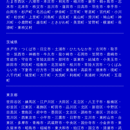
たま市西区
・
八潮市
・
本庄市
・
和光市
・
桶川市
・
蕨市
・
鶴ヶ島市
・
志
木市
・
北本市
・
秩父市
・
吉川市
・
蓮田市
・
日高市
・
羽生市
・
幸手市
・
白岡市
・
杉戸町
・
毛呂山町
・
伊奈町
・
三芳町
・
寄居町
・
宮代町
・
小川
町
・
松伏町
・
上里町
・
川島町
・
吉見町
・
嵐山町
・
滑川町
・
鳩山町
・
神
川町
・
小鹿野町
・
越生町
・
ときがわ町
・
美里町
・
皆野町
・
横瀬町
・
長
瀞町
・
東秩父村
茨城県
水戸市
・
つくば市
・
日立市
・
土浦市
・
ひたちなか市
・
古河市
・
取手
市
・
筑西市
・
神栖市
・
牛久市
・
龍ケ崎市
・
石岡市
・
笠間市
・
鹿嶋市
・
常総市
・
守谷市
・
常陸太田市
・
那珂市
・
坂東市
・
結城市
・
小美玉市
・
鉾田市
・
阿見町
・
稲敷市
・
北茨城市
・
桜川市
・
常陸大宮市
・
つくばみ
らい市
・
下妻市
・
行方市
・
茨城町
・
東海村
・
高萩市
・
潮来市
・
境町
・
八千代町
・
城里町
・
大子町
・
大洗町
・
利根町
・
美浦村
・
河内町
・
五霞
町
東京都
世田谷区
・
練馬区
・
江戸川区
・
大田区
・
足立区
・
八王子市
・
板橋区
・
杉並区
・
江東区
・
葛飾区
・
町田市
・
品川区
・
北区
・
新宿区
・
中野区
・
目黒区
・
豊島区
・
府中市
・
墨田区
・
文京区
・
調布市
・
港区
・
渋谷区
・
荒川区
・
西東京市
・
小平市
・
三鷹市
・
日野市
・
立川市
・
東村山市
・
台
東区
・
多摩市
・
青梅市
・
武蔵野市
・
中央区
・
国分寺市
・
小金井市
・
東
久留米市
・
昭島市
・
稲城市
・
東大和市
・
狛江市
・
国立市
・
清瀬市
・
武