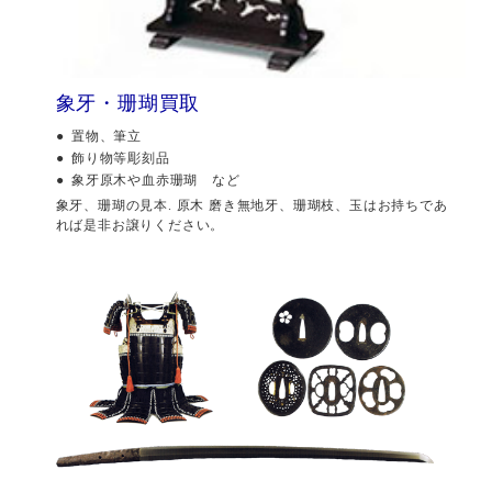
象牙・珊瑚買取
置物、筆立
飾り物等彫刻品
象牙原木や血赤珊瑚 など
象牙、珊瑚の見本. 原木 磨き無地牙、珊瑚枝、玉はお持ちであ
れば是非お譲りください。