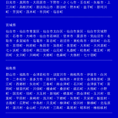
日光市
・
真岡市
・
大田原市
・
下野市
・
さくら市
・
壬生町
・
矢板市
・
上
三川町
・
高根沢町
・
那須烏山市
・
那須町
・
野木町
・
益子町
・
那珂川
町
・
芳賀町
・
茂木町
・
市貝町
・
塩谷町
宮城県
仙台市
・
仙台市青葉区
・
仙台市太白区
・
仙台市泉区
・
仙台市宮城野
区
・
石巻市
・
大崎市
・
仙台市若林区
・
登米市
・
栗原市
・
気仙沼市
・
名
取市
・
多賀城市
・
塩竈市
・
富谷町
・
岩沼市
・
東松島市
・
柴田町
・
白石
市
・
亘理町
・
利府町
・
角田市
・
加美町
・
美里町
・
大和町
・
大河原町
・
七ヶ浜町
・
涌谷町
・
南三陸町
・
山元町
・
丸森町
・
松島町
・
蔵王町
・
村
田町
・
女川町
・
川崎町
・
大郷町
・
色麻町
・
大衡村
・
七ケ宿町
福島県
郡山市
・
福島市
・
会津若松市
・
須賀川市
・
南相馬市
・
伊達市
・
白河
市
・
二本松市
・
喜多方市
・
田村市
・
相馬市
・
本宮市
・
会津美里町
・
浪
江町
・
西郷村
・
矢吹町
・
三春町
・
南会津町
・
石川町
・
会津坂下町
・
富
岡町
・
猪苗代町
・
川俣町
・
棚倉町
・
桑折町
・
鏡石町
・
大熊町
・
小野
町
・
国見町
・
塙町
・
大玉村
・
新地町
・
楢葉町
・
西会津町
・
玉川村
・
双
葉町
・
平田村
・
泉崎村
・
浅川町
・
下郷町
・
矢祭町
・
天栄村
・
飯舘村
・
古殿町
・
広野町
・
中島村
・
只見町
・
柳津町
・
鮫川村
・
磐梯町
・
北塩原
村
・
湯川村
・
金山町
・
川内村
・
三島町
・
葛尾村
・
昭和村
・
檜枝岐村