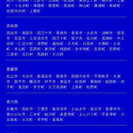
馬市
・
石井町
・
三好市
・
北島町
・
松茂町
・
東みよし町
・
板野町
・
上板
町
・
つるぎ町
・
海陽町
・
那賀町
・
美波町
・
神山町
・
勝浦町
・
牟岐町
・
佐那河内村
・
上勝町
高知県
高知市
・
南国市
・
四万十市
・
香南市
・
香美市
・
土佐市
・
須崎市
・
宿毛
市
・
安芸市
・
土佐清水市
・
四万十町
・
室戸市
・
佐川町
・
黒潮町
・
中土
佐町
・
仁淀川町
・
津野町
・
越知町
・
大月町
・
日高村
・
大豊町
・
土佐
町
・
本山町
・
芸西村
・
東洋町
・
梼原町
・
奈半利町
・
安田町
・
田野町
・
三原村
・
北川村
・
馬路村
・
大川村
愛媛県
松山市
・
今治市
・
新居浜市
・
西条市
・
四国中央市
・
宇和島市
・
大洲
市
・
西予市
・
幡浜市
・
伊予市
・
東温市
・
松前町
・
愛南町
・
砥部町
・
内
子町
・
鬼北町
・
伊方町
・
久万高原町
・
上島町
・
松野町
香川県
丸亀市
・
高松市
・
三豊市
・
観音寺市
・
さぬき市
・
坂出市
・
善通寺市
・
東かがわ市
・
三木町
・
綾川町
・
多度津町
・
まんのう町
・
宇多津町
・
小
豆島町
・
土庄町
・
琴平町
・
直島町