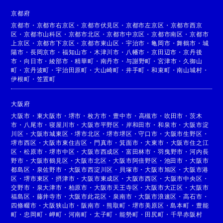
京都府
京都市
・
京都市右京区
・
京都市伏見区
・
京都市左京区
・
京都市西京
区
・
京都市山科区
・
京都市北区
・
京都市中京区
・
京都市南区
・
京都市
上京区
・
京都市下京区
・
京都市東山区
・
宇治市
・
亀岡市
・
舞鶴市
・
城
陽市
・
長岡京市
・
福知山市
・
木津川市
・
八幡市
・
京田辺市
・
京丹後
市
・
向日市
・
綾部市
・
精華町
・
南丹市
・
与謝野町
・
宮津市
・
久御山
町
・
京丹波町
・
宇治田原町
・
大山崎町
・
井手町
・
和束町
・
南山城村
・
伊根町
・
笠置町
大阪府
大阪市
・
東大阪市
・
堺市
・
枚方市
・
豊中市
・
高槻市
・
吹田市
・
茨木
市
・
八尾市
・
寝屋川市
・
大阪市平野区
・
岸和田市
・
和泉市
・
大阪市淀
川区
・
大阪市城東区
・
堺市北区
・
堺市堺区
・
守口市
・
大阪市生野区
・
堺市西区
・
大阪市東住吉区
・
門真市
・
箕面市
・
大東市
・
大阪市住之江
区
・
松原市
・
堺市中区
・
大阪市西成区
・
富田林市
・
羽曳野市
・
河内長
野市
・
大阪市鶴見区
・
大阪市北区
・
大阪市阿倍野区
・
池田市
・
大阪市
都島区
・
泉佐野市
・
大阪市西淀川区
・
貝塚市
・
大阪市旭区
・
大阪市港
区
・
堺市東区
・
摂津市
・
大阪市東成区
・
大阪市西区
・
大阪市中央区
・
交野市
・
泉大津市
・
柏原市
・
大阪市天王寺区
・
大阪市大正区
・
大阪市
福島区
・
藤井寺市
・
大阪市此花区
・
泉南市
・
大阪市浪速区
・
高石市
・
四條畷市
・
大阪狭山市
・
阪南市
・
熊取町
・
堺市美原区
・
島本町
・
豊能
町
・
忠岡町
・
岬町
・
河南町
・
太子町
・
能勢町
・
田尻町
・
千早赤阪村