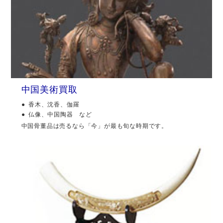
中国美術買取
香木、沈香、伽羅
仏像、中国陶器 など
中国骨董品は売るなら「今」が最も旬な時期です。