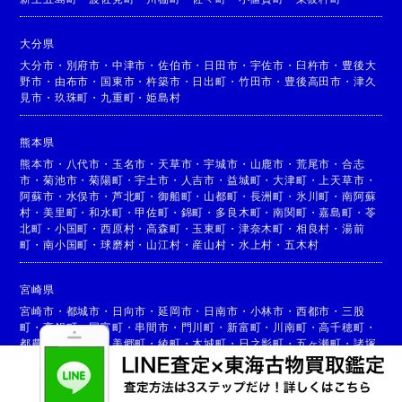
大分県
大分市
・
別府市
・
中津市
・
佐伯市
・
日田市
・
宇佐市
・
臼杵市
・
豊後大
野市
・
由布市
・
国東市
・
杵築市
・
日出町
・
竹田市
・
豊後高田市
・
津久
見市
・
玖珠町
・
九重町
・
姫島村
熊本県
熊本市
・
八代市
・
玉名市
・
天草市
・
宇城市
・
山鹿市
・
荒尾市
・
合志
市
・
菊池市
・
菊陽町
・
宇土市
・
人吉市
・
益城町
・
大津町
・
上天草市
・
阿蘇市
・
水俣市
・
芦北町
・
御船町
・
山都町
・
長洲町
・
氷川町
・
南阿蘇
村
・
美里町
・
和水町
・
甲佐町
・
錦町
・
多良木町
・
南関町
・
嘉島町
・
苓
北町
・
小国町
・
西原村
・
高森町
・
玉東町
・
津奈木町
・
相良村
・
湯前
町
・
南小国町
・
球磨村
・
山江村
・
産山村
・
水上村
・
五木村
宮崎県
宮崎市
・
都城市
・
日向市
・
延岡市
・
日南市
・
小林市
・
西都市
・
三股
町
・
高鍋町
・
国富町
・
串間市
・
門川町
・
新富町
・
川南町
・
高千穂町
・
都農町
・
高原町
・
美郷町
・
綾町
・
木城町
・
日之影町
・
五ヶ瀬町
・
諸塚
村
・
椎葉村
・
西米良村