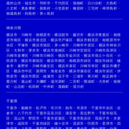
蔵村山市
・
福生市
・
羽村市
・
千代田区
・
瑞穂町
・
日の出町
・
大島町
・
八丈町
・
奥多摩町
・
新島村
・
小笠原村
・
檜原村
・
三宅村
・
神津島村
・
御蔵島村
・
利島村
・
青ヶ島村
神奈川県
横浜市
・
川崎市
・
相模原市
・
横須賀市
・
藤沢市
・
横浜市青葉区
・
相模
原市南区
・
横浜市港北区
・
横浜市戸塚区
・
横浜市鶴見区
・
相模原市中
央区
・
平塚市
・
横浜市旭区
・
茅ヶ崎市
・
川崎市中原区
・
横浜市神奈川
区
・
大和市
・
厚木市
・
横浜市港南区
・
川崎市宮前区
・
川崎市高津区
・
川崎市多摩区
・
川崎市川崎区
・
横浜市金沢区
・
横浜市保土ケ谷区
・
小
田原市
・
横浜市都筑区
・
横浜市南区
・
相模原市緑区
・
横浜市緑区
・
鎌
倉市
・
秦野市
・
川崎市麻生区
・
横浜市泉区
・
川崎市幸区
・
横浜市磯子
区
・
横浜市中区
・
座間市
・
海老名市
・
横浜市瀬谷区
・
横浜市栄区
・
伊
勢原市
・
横浜市西区
・
綾瀬市
・
逗子市
・
三浦市
・
寒川町
・
南足柄市
・
愛川町
・
葉山町
・
大磯町
・
湯河原町
・
二宮町
・
開成町
・
大井町
・
箱根
町
・
山北町
・
松田町
・
中井町
・
真鶴町
・
清川村
千葉県
千葉市
・
船橋市
・
松戸市
・
市川市
・
柏市
・
市原市
・
千葉市中央区
・
佐
倉市
・
八千代市
・
千葉市花見川区
・
浦安市
・
習志野市
・
千葉市稲毛
区
・
流山市
・
野田市
・
千葉市若葉区
・
千葉市美浜区
・
我孫子市
・
木更
津市
・
成田市
・
千葉市緑区
・
鎌ケ谷市
・
茂原市
・
印西市
・
君津市
・
四
街道市
・
八街市
・
香取市
・
銚子市
・
旭市
・
東金市
・
袖ケ浦市
・
白井