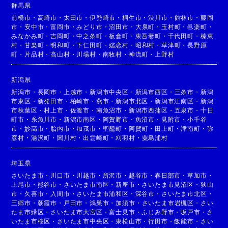
群馬県
前橋市
・
高崎市
・
太田市
・
伊勢崎市
・
桐生市
・
渋川市
・
館林市
・
藤岡
市
・
安中市
・
富岡市
・
みどり市
・
沼田市
・
大泉町
・
玉村町
・
邑楽町
・
みなかみ町
・
吉岡町
・
中之条町
・
板倉町
・
東吾妻町
・
千代田町
・
榛東
村
・
甘楽町
・
明和町
・
下仁田町
・
嬬恋村
・
昭和村
・
草津町
・
長野原
町
・
片品村
・
高山村
・
川場村
・
南牧村
・
神流町
・
上野村
新潟県
新潟市
・
長岡市
・
上越市
・
新潟市中央区
・
新潟市西区
・
三条市
・
新潟
市東区
・
新発田市
・
柏崎市
・
燕市
・
新潟市北区
・
新潟市江南区
・
新潟
市秋葉区
・
村上市
・
佐渡市
・
南魚沼市
・
新潟市西蒲区
・
五泉市
・
十日
町市
・
糸魚川市
・
新潟市南区
・
阿賀野市
・
魚沼市
・
見附市
・
小千谷
市
・
妙高市
・
胎内市
・
加茂市
・
聖籠町
・
阿賀町
・
田上町
・
津南町
・
弥
彦村
・
湯沢町
・
関川村
・
出雲崎町
・
刈羽村
・
粟島浦村
埼玉県
さいたま市
・
川口市
・
川越市
・
所沢市
・
越谷市
・
春日部市
・
草加市
・
上尾市
・
熊谷市
・
さいたま市南区
・
新座市
・
さいたま市見沼区
・
狭山
市
・
久喜市
・
入間市
・
さいたま市浦和区
・
深谷市
・
さいたま市北区
・
三郷市
・
朝霞市
・
戸田市
・
鴻巣市
・
加須市
・
さいたま市岩槻区
・
さい
たま市緑区
・
さいたま市大宮区
・
富士見市
・
ふじみ野市
・
坂戸市
・
さ
いたま市桜区
・
さいたま市中央区
・
東松山市
・
行田市
・
飯能市
・
さい