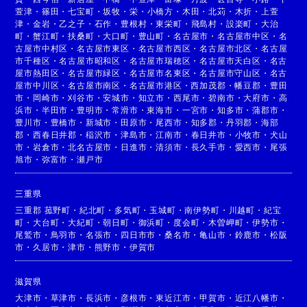
萱津
・
篠田
・
七宝町
・
坂牧
・
栄
・
小橋方
・
木田
・
北苅
・
木折
・
上萱
津
・
金岩
・
乙之子
・
石作
・
豊根村
・
東栄町
・
飛島村
・
設楽町
・
大治
町
・
蟹江町
・
扶桑町
・
大口町
・
豊山町
・
名古屋市
・
名古屋市中区
・
名
古屋市中村区
・
名古屋市東区
・
名古屋市西区
・
名古屋市北区
・
名古屋
市千種区
・
名古屋市昭和区
・
名古屋市瑞穂区
・
名古屋市天白区
・
名古
屋市熱田区
・
名古屋市緑区
・
名古屋市名東区
・
名古屋市守山区
・
名古
屋市中川区
・
名古屋市南区
・
名古屋市港区
・
西加茂郡
・
幡豆郡
・
豊田
市
・
岡崎市
・
刈谷市
・
安城市
・
知立市
・
西尾市
・
碧南市
・
大府市
・
高
浜市
・
半田市
・
豊明市
・
常滑市
・
東海市
・
一宮市
・
知多市
・
蒲郡市
・
豊川市
・
豊橋市
・
新城市
・
田原市
・
尾西市
・
知多郡
・
丹羽郡
・
海部
郡
・
西春日井郡
・
稲沢市
・
津島市
・
江南市
・
春日井市
・
小牧市
・
犬山
市
・
岩倉市
・
北名古屋市
・
日進市
・
清須市
・
長久手市
・
愛西市
・
尾張
旭市
・
弥富市
・
瀬戸市
三重県
三重郡 菰野町
・
紀北町
・
多気町
・
玉城町
・
南伊勢町
・
川越町
・
紀宝
町
・
大台町
・
大紀町
・
朝日町
・
御浜町
・
度会町
・
木曽岬町
・
伊勢市
・
尾鷲市
・
鳥羽市
・
名張市
・
四日市市
・
桑名市
・
亀山市
・
鈴鹿市
・
松阪
市
・
久居市
・
津市
・
熊野市
・
伊賀市
滋賀県
大津市
・
草津市
・
長浜市
・
彦根市
・
東近江市
・
甲賀市
・
近江八幡市
・