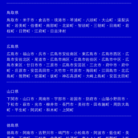
鳥取県
鳥取市
・
米子市
・
倉吉市
・
境港市
・
琴浦町
・
八頭町
・
大山町
・
湯梨浜
町
・
岩美町
・
伯耆町
・
南部町
・
北栄町
・
智頭町
・
三朝町
・
日南町
・
若
桜町
・
日野町
・
江府町
・
日吉津村
広島県
広島市
・
福山市
・
呉市
・
広島市安佐南区
・
東広島市
・
広島市西区
・
広
島市安佐北区
・
尾道市
・
広島市南区
・
広島市佐伯区
・
広島市中区
・
広
島市東区
・
廿日市市
・
三原市
・
広島市安芸区
・
三次市
・
府中市
・
府中
町
・
庄原市
・
安芸高田市
・
大竹市
・
竹原市
・
海田町
・
江田島市
・
北広
島町
・
熊野町
・
世羅町
・
坂町
・
神石高原町
・
大崎上島町
・
安芸太田町
山口県
下関市
・
山口市
・
周南市
・
宇部市
・
岩国市
・
防府市
・
山陽小野田市
・
下松市
・
萩市
・
光市
・
柳井市
・
長門市
・
美祢市
・
田布施町
・
周防大島
町
・
平生町
・
阿武町
・
和木町
・
上関町
徳島県
徳島市
・
阿南市
・
吉野川市
・
鳴門市
・
小松島市
・
阿波市
・
藍住町
・
美