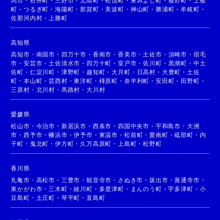
馬市
・
石井町
・
三好市
・
北島町
・
松茂町
・
東みよし町
・
板野町
・
上板
町
・
つるぎ町
・
海陽町
・
那賀町
・
美波町
・
神山町
・
勝浦町
・
牟岐町
・
佐那河内村
・
上勝町
高知県
高知市
・
南国市
・
四万十市
・
香南市
・
香美市
・
土佐市
・
須崎市
・
宿毛
市
・
安芸市
・
土佐清水市
・
四万十町
・
室戸市
・
佐川町
・
黒潮町
・
中土
佐町
・
仁淀川町
・
津野町
・
越知町
・
大月町
・
日高村
・
大豊町
・
土佐
町
・
本山町
・
芸西村
・
東洋町
・
梼原町
・
奈半利町
・
安田町
・
田野町
・
三原村
・
北川村
・
馬路村
・
大川村
愛媛県
松山市
・
今治市
・
新居浜市
・
西条市
・
四国中央市
・
宇和島市
・
大洲
市
・
西予市
・
幡浜市
・
伊予市
・
東温市
・
松前町
・
愛南町
・
砥部町
・
内
子町
・
鬼北町
・
伊方町
・
久万高原町
・
上島町
・
松野町
香川県
丸亀市
・
高松市
・
三豊市
・
観音寺市
・
さぬき市
・
坂出市
・
善通寺市
・
東かがわ市
・
三木町
・
綾川町
・
多度津町
・
まんのう町
・
宇多津町
・
小
豆島町
・
土庄町
・
琴平町
・
直島町