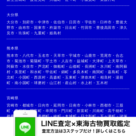
大分県
大分市
・
別府市
・
中津市
・
佐伯市
・
日田市
・
宇佐市
・
臼杵市
・
豊後大
野市
・
由布市
・
国東市
・
杵築市
・
日出町
・
竹田市
・
豊後高田市
・
津久
見市
・
玖珠町
・
九重町
・
姫島村
熊本県
熊本市
・
八代市
・
玉名市
・
天草市
・
宇城市
・
山鹿市
・
荒尾市
・
合志
市
・
菊池市
・
菊陽町
・
宇土市
・
人吉市
・
益城町
・
大津町
・
上天草市
・
阿蘇市
・
水俣市
・
芦北町
・
御船町
・
山都町
・
長洲町
・
氷川町
・
南阿蘇
村
・
美里町
・
和水町
・
甲佐町
・
錦町
・
多良木町
・
南関町
・
嘉島町
・
苓
北町
・
小国町
・
西原村
・
高森町
・
玉東町
・
津奈木町
・
相良村
・
湯前
町
・
南小国町
・
球磨村
・
山江村
・
産山村
・
水上村
・
五木村
宮崎県
宮崎市
・
都城市
・
日向市
・
延岡市
・
日南市
・
小林市
・
西都市
・
三股
町
・
高鍋町
・
国富町
・
串間市
・
門川町
・
新富町
・
川南町
・
高千穂町
・
都農町
・
高原町
・
美郷町
・
綾町
・
木城町
・
日之影町
・
五ヶ瀬町
・
諸塚
村
・
椎葉村
・
西米良村