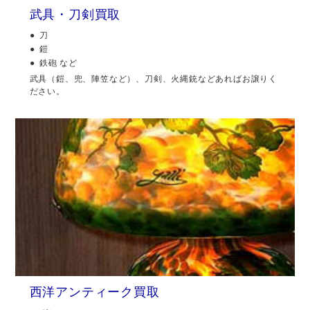
武具・刀剣買取
刀
鎧
鉄砲 など
武具（鎧、兜、陣笠など）、刀剣、火縄銃などあればお譲りく
ださい。
西洋アンティーク買取