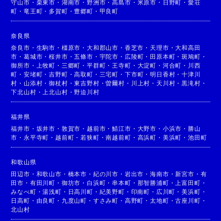
守山市
・
栗東市
・
湖南市
・
野洲市
・
高島市
・
米原市
・
日野町
・
愛荘
町
・
竜王町
・
多賀町
・
豊郷町
・
甲良町
奈良県
奈良市
・
生駒市
・
橿原市
・
大和郡山市
・
香芝市
・
天理市
・
大和高田
市
・
葛城市
・
桜井市
・
五條市
・
宇陀市
・
広陵町
・
田原本町
・
斑鳩町
・
御所市
・
上牧町
・
三郷町
・
平群町
・
王寺町
・
大淀町
・
河合町
・
川西
町
・
安堵町
・
吉野町
・
高取町
・
三宅町
・
下市町
・
明日香村
・
十津川
村
・
山添村
・
御杖村
・
東吉野村
・
曽爾村
・
川上村
・
天川村
・
黒滝村
・
下北山村
・
上北山村
・
野迫川村
福井県
福井市
・
坂井市
・
敦賀市
・
越前市
・
鯖江市
・
大野市
・
小浜市
・
勝山
市
・
永平寺町
・
越前町
・
若狭町
・
南越前町
・
高浜町
・
美浜町
・
池田町
和歌山県
田辺市
・
和歌山市
・
橋本市
・
紀の川市
・
岩出市
・
海南市
・
新宮市
・
有
田市
・
有田川町
・
御坊市
・
白浜町
・
串本町
・
那智勝浦町
・
上富田町
・
みなべ町
・
湯浅町
・
日高川町
・
紀美野町
・
印南町
・
広川町
・
美浜町
・
日高町
・
由良町
・
九度山町
・
すさみ町
・
高野町
・
太地町
・
古座川町
・
北山村