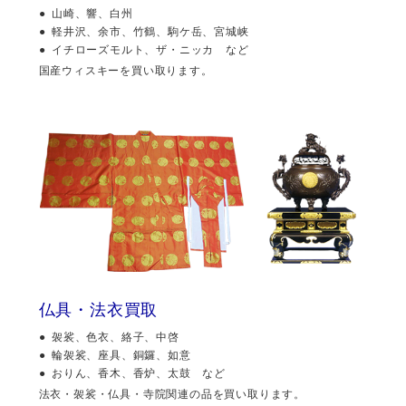
山崎、響、白州
軽井沢、余市、竹鶴、駒ケ岳、宮城峡
イチローズモルト、ザ・ニッカ など
国産ウィスキーを買い取ります。
仏具・法衣買取
袈裟、色衣、絡子、中啓
輪袈裟、座具、銅鑼、如意
おりん、香木、香炉、太鼓 など
法衣・袈裟・仏具・寺院関連の品を買い取ります。