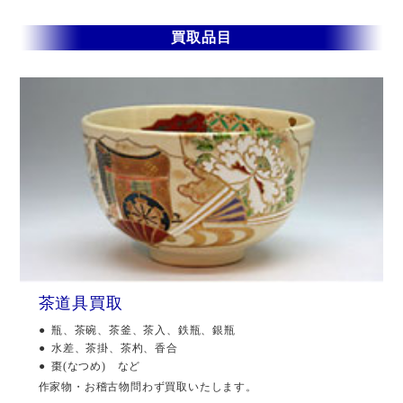
買取品目
茶道具買取
瓶、茶碗、茶釜、茶入、鉄瓶、銀瓶
水差、茶掛、茶杓、香合
棗(なつめ) など
作家物・お稽古物問わず買取いたします。