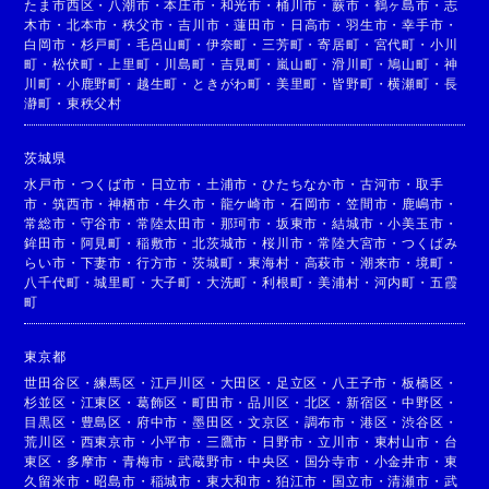
たま市西区
・
八潮市
・
本庄市
・
和光市
・
桶川市
・
蕨市
・
鶴ヶ島市
・
志
木市
・
北本市
・
秩父市
・
吉川市
・
蓮田市
・
日高市
・
羽生市
・
幸手市
・
白岡市
・
杉戸町
・
毛呂山町
・
伊奈町
・
三芳町
・
寄居町
・
宮代町
・
小川
町
・
松伏町
・
上里町
・
川島町
・
吉見町
・
嵐山町
・
滑川町
・
鳩山町
・
神
川町
・
小鹿野町
・
越生町
・
ときがわ町
・
美里町
・
皆野町
・
横瀬町
・
長
瀞町
・
東秩父村
茨城県
水戸市
・
つくば市
・
日立市
・
土浦市
・
ひたちなか市
・
古河市
・
取手
市
・
筑西市
・
神栖市
・
牛久市
・
龍ケ崎市
・
石岡市
・
笠間市
・
鹿嶋市
・
常総市
・
守谷市
・
常陸太田市
・
那珂市
・
坂東市
・
結城市
・
小美玉市
・
鉾田市
・
阿見町
・
稲敷市
・
北茨城市
・
桜川市
・
常陸大宮市
・
つくばみ
らい市
・
下妻市
・
行方市
・
茨城町
・
東海村
・
高萩市
・
潮来市
・
境町
・
八千代町
・
城里町
・
大子町
・
大洗町
・
利根町
・
美浦村
・
河内町
・
五霞
町
東京都
世田谷区
・
練馬区
・
江戸川区
・
大田区
・
足立区
・
八王子市
・
板橋区
・
杉並区
・
江東区
・
葛飾区
・
町田市
・
品川区
・
北区
・
新宿区
・
中野区
・
目黒区
・
豊島区
・
府中市
・
墨田区
・
文京区
・
調布市
・
港区
・
渋谷区
・
荒川区
・
西東京市
・
小平市
・
三鷹市
・
日野市
・
立川市
・
東村山市
・
台
東区
・
多摩市
・
青梅市
・
武蔵野市
・
中央区
・
国分寺市
・
小金井市
・
東
久留米市
・
昭島市
・
稲城市
・
東大和市
・
狛江市
・
国立市
・
清瀬市
・
武