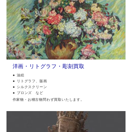
洋画・リトグラフ・彫刻買取
油絵
リトグラフ、版画
シルクスクリーン
ブロンズ など
作家物・お稽古物問わず買取いたします。