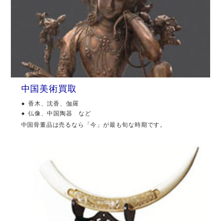
中国美術買取
香木、沈香、伽羅
仏像、中国陶器 など
中国骨董品は売るなら「今」が最も旬な時期です。