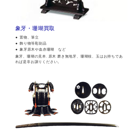
象牙・珊瑚買取
置物、筆立
飾り物等彫刻品
象牙原木や血赤珊瑚 など
象牙、珊瑚の見本. 原木 磨き無地牙、珊瑚枝、玉はお持ちであ
れば是非お譲りください。