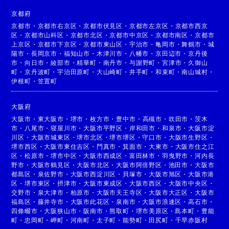
京都府
京都市
・
京都市右京区
・
京都市伏見区
・
京都市左京区
・
京都市西京
区
・
京都市山科区
・
京都市北区
・
京都市中京区
・
京都市南区
・
京都市
上京区
・
京都市下京区
・
京都市東山区
・
宇治市
・
亀岡市
・
舞鶴市
・
城
陽市
・
長岡京市
・
福知山市
・
木津川市
・
八幡市
・
京田辺市
・
京丹後
市
・
向日市
・
綾部市
・
精華町
・
南丹市
・
与謝野町
・
宮津市
・
久御山
町
・
京丹波町
・
宇治田原町
・
大山崎町
・
井手町
・
和束町
・
南山城村
・
伊根町
・
笠置町
大阪府
大阪市
・
東大阪市
・
堺市
・
枚方市
・
豊中市
・
高槻市
・
吹田市
・
茨木
市
・
八尾市
・
寝屋川市
・
大阪市平野区
・
岸和田市
・
和泉市
・
大阪市淀
川区
・
大阪市城東区
・
堺市北区
・
堺市堺区
・
守口市
・
大阪市生野区
・
堺市西区
・
大阪市東住吉区
・
門真市
・
箕面市
・
大東市
・
大阪市住之江
区
・
松原市
・
堺市中区
・
大阪市西成区
・
富田林市
・
羽曳野市
・
河内長
野市
・
大阪市鶴見区
・
大阪市北区
・
大阪市阿倍野区
・
池田市
・
大阪市
都島区
・
泉佐野市
・
大阪市西淀川区
・
貝塚市
・
大阪市旭区
・
大阪市港
区
・
堺市東区
・
摂津市
・
大阪市東成区
・
大阪市西区
・
大阪市中央区
・
交野市
・
泉大津市
・
柏原市
・
大阪市天王寺区
・
大阪市大正区
・
大阪市
福島区
・
藤井寺市
・
大阪市此花区
・
泉南市
・
大阪市浪速区
・
高石市
・
四條畷市
・
大阪狭山市
・
阪南市
・
熊取町
・
堺市美原区
・
島本町
・
豊能
町
・
忠岡町
・
岬町
・
河南町
・
太子町
・
能勢町
・
田尻町
・
千早赤阪村