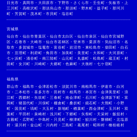
日光市
・
真岡市
・
大田原市
・
下野市
・
さくら市
・
壬生町
・
矢板市
・
上
三川町
・
高根沢町
・
那須烏山市
・
那須町
・
野木町
・
益子町
・
那珂川
町
・
芳賀町
・
茂木町
・
市貝町
・
塩谷町
宮城県
仙台市
・
仙台市青葉区
・
仙台市太白区
・
仙台市泉区
・
仙台市宮城野
区
・
石巻市
・
大崎市
・
仙台市若林区
・
登米市
・
栗原市
・
気仙沼市
・
名
取市
・
多賀城市
・
塩竈市
・
富谷町
・
岩沼市
・
東松島市
・
柴田町
・
白石
市
・
亘理町
・
利府町
・
角田市
・
加美町
・
美里町
・
大和町
・
大河原町
・
七ヶ浜町
・
涌谷町
・
南三陸町
・
山元町
・
丸森町
・
松島町
・
蔵王町
・
村
田町
・
女川町
・
川崎町
・
大郷町
・
色麻町
・
大衡村
・
七ケ宿町
福島県
郡山市
・
福島市
・
会津若松市
・
須賀川市
・
南相馬市
・
伊達市
・
白河
市
・
二本松市
・
喜多方市
・
田村市
・
相馬市
・
本宮市
・
会津美里町
・
浪
江町
・
西郷村
・
矢吹町
・
三春町
・
南会津町
・
石川町
・
会津坂下町
・
富
岡町
・
猪苗代町
・
川俣町
・
棚倉町
・
桑折町
・
鏡石町
・
大熊町
・
小野
町
・
国見町
・
塙町
・
大玉村
・
新地町
・
楢葉町
・
西会津町
・
玉川村
・
双
葉町
・
平田村
・
泉崎村
・
浅川町
・
下郷町
・
矢祭町
・
天栄村
・
飯舘村
・
古殿町
・
広野町
・
中島村
・
只見町
・
柳津町
・
鮫川村
・
磐梯町
・
北塩原
村
・
湯川村
・
金山町
・
川内村
・
三島町
・
葛尾村
・
昭和村
・
檜枝岐村