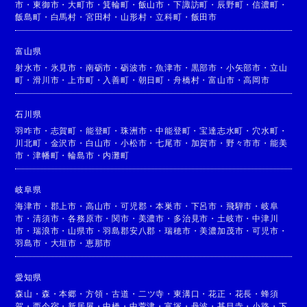
市
・
東御市
・
大町市
・
箕輪町
・
飯山市
・
下諏訪町
・
辰野町
・
信濃町
・
飯島町
・
白馬村
・
宮田村
・
山形村
・
立科町
・
飯田市
富山県
射水市
・
氷見市
・
南砺市
・
砺波市
・
魚津市
・
黒部市
・
小矢部市
・
立山
町
・
滑川市
・
上市町
・
入善町
・
朝日町
・
舟橋村
・
富山市
・
高岡市
石川県
羽咋市
・
志賀町
・
能登町
・
珠洲市
・
中能登町
・
宝達志水町
・
穴水町
・
川北町
・
金沢市
・
白山市
・
小松市
・
七尾市
・
加賀市
・
野々市市
・
能美
市
・
津幡町
・
輪島市
・
内灘町
岐阜県
海津市
・
郡上市
・
高山市
・
可児郡
・
本巣市
・
下呂市
・
飛騨市
・
岐阜
市
・
清須市
・
各務原市
・
関市
・
美濃市
・
多治見市
・
土岐市
・
中津川
市
・
瑞浪市
・
山県市
・
羽島郡安八郡
・
瑞穂市
・
美濃加茂市
・
可児市
・
羽島市
・
大垣市
・
恵那市
愛知県
森山
・
森
・
本郷
・
方領
・
古道
・
二ツ寺
・
東溝口
・
花正
・
花長
・
蜂須
賀
・
西今宿
・
新居屋
・
中橋
・
中萱津
・
富塚
・
丹波
・
甚目寺
・
小路
・
下