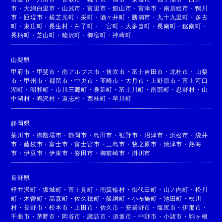
市
・
大網白里市
・
山武市
・
富里市
・
館山市
・
富津市
・
南房総市
・
鴨川
市
・
匝瑳市
・
横芝光町
・
栄町
・
酒々井町
・
勝浦市
・
九十九里町
・
多古
町
・
東庄町
・
長生村
・
白子町
・
一宮町
・
大多喜町
・
長南町
・
鋸南町
・
長柄町
・
芝山町
・
睦沢町
・
御宿町
・
神崎町
山梨県
甲府市
・
甲斐市
・
南アルプス市
・
笛吹市
・
富士吉田市
・
北杜市
・
山梨
市
・
甲州市
・
都留市
・
中央市
・
韮崎市
・
大月市
・
上野原市
・
富士河口
湖町
・
昭和町
・
市川三郷町
・
身延町
・
富士川町
・
南部町
・
忍野村
・
山
中湖村
・
鳴沢村
・
道志村
・
西桂町
・
早川町
静岡県
菊川市
・
御殿場市
・
静岡市
・
島田市
・
裾野市
・
沼津市
・
浜松市
・
袋井
市
・
藤枝市
・
富士市
・
富士宮市
・
三島市
・
牧之原市
・
焼津市
・
熱海
市
・
伊豆市
・
伊東市
・
磐田市
・
御前崎市
・
掛川市
長野県
軽井沢町
・
坂城町
・
富士見町
・
南箕輪村
・
御代田町
・
山ノ内町
・
松川
町
・
木曽町
・
高森町
・
佐久穂町
・
飯綱町
・
小布施町
・
池田町
・
松川
村
・
長野市
・
松本市
・
上田市
・
佐久市
・
安曇野市
・
塩尻市
・
伊那市
・
千曲市
・
茅野市
・
岡谷市
・
諏訪市
・
須坂市
・
中野市
・
小諸市
・
駒ヶ根