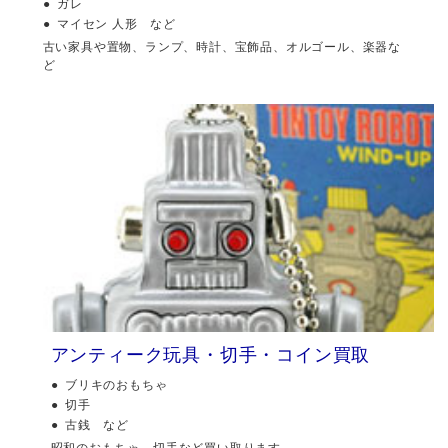
ガレ
マイセン 人形 など
古い家具や置物、ランプ、時計、宝飾品、オルゴール、楽器な
ど
アンティーク玩具・切手・コイン買取
ブリキのおもちゃ
切手
古銭 など
昭和のおもちゃ、切手など買い取ります。