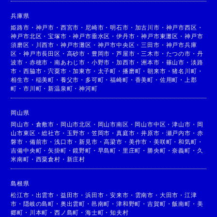
兵庫県
姫路市
・
神戸市
・
西宮市
・
尼崎市
・
明石市
・
加古川市
・
神戸市西区
・
神戸市北区
・
宝塚市
・
神戸市垂水区
・
伊丹市
・
神戸市東灘区
・
神戸市
須磨区
・
川西市
・
神戸市灘区
・
神戸市中央区
・
三田市
・
神戸市兵庫
区
・
神戸市長田区
・
高砂市
・
豊岡市
・
芦屋市
・
三木市
・
たつの市
・
丹
波市
・
赤穂市
・
南あわじ市
・
小野市
・
加西市
・
洲本市
・
篠山市
・
淡路
市
・
西脇市
・
宍粟市
・
加東市
・
太子町
・
播磨町
・
朝来市
・
猪名川町
・
相生市
・
稲美町
・
養父市
・
多可町
・
福崎町
・
香美町
・
佐用町
・
上郡
町
・
市川町
・
新温泉町
・
神河町
岡山県
岡山市
・
倉敷市
・
岡山市北区
・
岡山市南区
・
岡山市中区
・
津山市
・
岡
山市東区
・
総社市
・
玉野市
・
笠岡市
・
真庭市
・
井原市
・
瀬戸内市
・
赤
磐市
・
備前市
・
浅口市
・
新見市
・
高梁市
・
美作市
・
美咲町
・
和気町
・
吉備中央町
・
矢掛町
・
鏡野町
・
早島町
・
里庄町
・
勝央町
・
奈義町
・
久
米南町
・
西粟倉村
・
新庄村
島根県
松江市
・
出雲市
・
益田市
・
浜田市
・
安来市
・
雲南市
・
大田市
・
江津
市
・
隠岐の島町
・
奥出雲町
・
邑南町
・
津和野町
・
吉賀町
・
飯南町
・
美
郷町
・
川本町
・
西ノ島町
・
海士町
・
知夫村