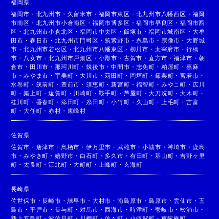
福岡県
福岡市
・
北九州市
・
久留米市
・
福岡市東区
・
北九州市八幡西区
・
福岡
市南区
・
北九州市小倉南区
・
福岡市博多区
・
福岡市早良区
・
福岡市西
区
・
北九州市小倉北区
・
福岡市中央区
・
飯塚市
・
福岡市城南区
・
大牟
田市
・
春日市
・
北九州市門司区
・
筑紫野市
・
糸島市
・
宗像市
・
大野城
市
・
北九州市若松区
・
北九州市八幡東区
・
柳川市
・
太宰府市
・
行橋
市
・
八女市
・
北九州市戸畑区
・
小郡市
・
古賀市
・
直方市
・
福津市
・
朝
倉市
・
田川市
・
那珂川町
・
筑後市
・
中間市
・
志免町
・
粕屋町
・
嘉麻
市
・
みやま市
・
宇美町
・
大川市
・
苅田町
・
岡垣町
・
篠栗町
・
宮若市
・
水巻町
・
筑前町
・
豊前市
・
須恵町
・
新宮町
・
福智町
・
みやこ町
・
広川
町
・
築上町
・
遠賀町
・
川崎町
・
鞍手町
・
芦屋町
・
大刀洗町
・
大木町
・
桂川町
・
香春町
・
添田町
・
糸田町
・
小竹町
・
久山町
・
上毛町
・
吉富
町
・
大任町
・
赤村
・
東峰村
佐賀県
佐賀市
・
唐津市
・
鳥栖市
・
伊万里市
・
武雄市
・
小城市
・
神埼市
・
鹿島
市
・
みやき町
・
嬉野市
・
白石町
・
多久市
・
有田町
・
基山町
・
吉野ヶ里
町
・
太良町
・
江北町
・
大町町
・
上峰町
・
玄海町
長崎県
佐世保市
・
長崎市
・
諫早市
・
大村市
・
南島原市
・
島原市
・
雲仙市
・
五
島市
・
平戸市
・
長与町
・
対馬市
・
西海市
・
時津町
・
壱岐市
・
松浦市
・
新上五島町
・
波佐見町
・
川棚町
・
佐々町
・
小値賀町
・
東彼杵町