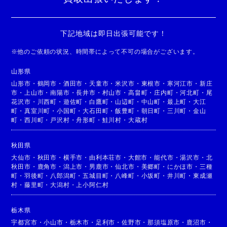
下記地域は即日出張可能です！
※
他のご依頼の状況、時間帯によって不可の場合がございます。
山形県
山形市
・
鶴岡市
・
酒田市
・
天童市
・
米沢市
・
東根市
・
寒河江市
・
新庄
市
・
上山市
・
南陽市
・
長井市
・
村山市
・
高畠町
・
庄内町
・
河北町
・
尾
花沢市
・
川西町
・
遊佐町
・
白鷹町
・
山辺町
・
中山町
・
最上町
・
大江
町
・
真室川町
・
小国町
・
大石田町
・
飯豊町
・
朝日町
・
三川町
・
金山
町
・
西川町
・
戸沢村
・
舟形町
・
鮭川村
・
大蔵村
秋田県
大仙市
・
秋田市
・
横手市
・
由利本荘市
・
大館市
・
能代市
・
湯沢市
・
北
秋田市
・
鹿角市
・
潟上市
・
男鹿市
・
仙北市
・
美郷町
・
にかほ市
・
三種
町
・
羽後町
・
八郎潟町
・
五城目町
・
八峰町
・
小坂町
・
井川町
・
東成瀬
村
・
藤里町
・
大潟村
・
上小阿仁村
栃木県
宇都宮市
・
小山市
・
栃木市
・
足利市
・
佐野市
・
那須塩原市
・
鹿沼市
・