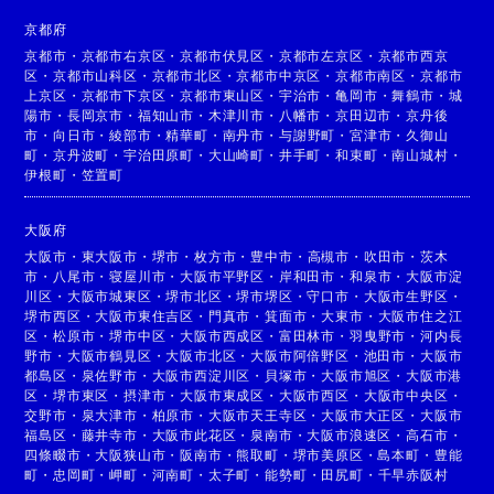
京都府
京都市
・
京都市右京区
・
京都市伏見区
・
京都市左京区
・
京都市西京
区
・
京都市山科区
・
京都市北区
・
京都市中京区
・
京都市南区
・
京都市
上京区
・
京都市下京区
・
京都市東山区
・
宇治市
・
亀岡市
・
舞鶴市
・
城
陽市
・
長岡京市
・
福知山市
・
木津川市
・
八幡市
・
京田辺市
・
京丹後
市
・
向日市
・
綾部市
・
精華町
・
南丹市
・
与謝野町
・
宮津市
・
久御山
町
・
京丹波町
・
宇治田原町
・
大山崎町
・
井手町
・
和束町
・
南山城村
・
伊根町
・
笠置町
大阪府
大阪市
・
東大阪市
・
堺市
・
枚方市
・
豊中市
・
高槻市
・
吹田市
・
茨木
市
・
八尾市
・
寝屋川市
・
大阪市平野区
・
岸和田市
・
和泉市
・
大阪市淀
川区
・
大阪市城東区
・
堺市北区
・
堺市堺区
・
守口市
・
大阪市生野区
・
堺市西区
・
大阪市東住吉区
・
門真市
・
箕面市
・
大東市
・
大阪市住之江
区
・
松原市
・
堺市中区
・
大阪市西成区
・
富田林市
・
羽曳野市
・
河内長
野市
・
大阪市鶴見区
・
大阪市北区
・
大阪市阿倍野区
・
池田市
・
大阪市
都島区
・
泉佐野市
・
大阪市西淀川区
・
貝塚市
・
大阪市旭区
・
大阪市港
区
・
堺市東区
・
摂津市
・
大阪市東成区
・
大阪市西区
・
大阪市中央区
・
交野市
・
泉大津市
・
柏原市
・
大阪市天王寺区
・
大阪市大正区
・
大阪市
福島区
・
藤井寺市
・
大阪市此花区
・
泉南市
・
大阪市浪速区
・
高石市
・
四條畷市
・
大阪狭山市
・
阪南市
・
熊取町
・
堺市美原区
・
島本町
・
豊能
町
・
忠岡町
・
岬町
・
河南町
・
太子町
・
能勢町
・
田尻町
・
千早赤阪村