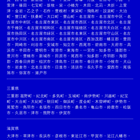
萱津
・
篠田
・
七宝町
・
坂牧
・
栄
・
小橋方
・
木田
・
北苅
・
木折
・
上萱
津
・
金岩
・
乙之子
・
石作
・
豊根村
・
東栄町
・
飛島村
・
設楽町
・
大治
町
・
蟹江町
・
扶桑町
・
大口町
・
豊山町
・
名古屋市
・
名古屋市中区
・
名
古屋市中村区
・
名古屋市東区
・
名古屋市西区
・
名古屋市北区
・
名古屋
市千種区
・
名古屋市昭和区
・
名古屋市瑞穂区
・
名古屋市天白区
・
名古
屋市熱田区
・
名古屋市緑区
・
名古屋市名東区
・
名古屋市守山区
・
名古
屋市中川区
・
名古屋市南区
・
名古屋市港区
・
西加茂郡
・
幡豆郡
・
豊田
市
・
岡崎市
・
刈谷市
・
安城市
・
知立市
・
西尾市
・
碧南市
・
大府市
・
高
浜市
・
半田市
・
豊明市
・
常滑市
・
東海市
・
一宮市
・
知多市
・
蒲郡市
・
豊川市
・
豊橋市
・
新城市
・
田原市
・
尾西市
・
知多郡
・
丹羽郡
・
海部
郡
・
西春日井郡
・
稲沢市
・
津島市
・
江南市
・
春日井市
・
小牧市
・
犬山
市
・
岩倉市
・
北名古屋市
・
日進市
・
清須市
・
長久手市
・
愛西市
・
尾張
旭市
・
弥富市
・
瀬戸市
三重県
三重郡 菰野町
・
紀北町
・
多気町
・
玉城町
・
南伊勢町
・
川越町
・
紀宝
町
・
大台町
・
大紀町
・
朝日町
・
御浜町
・
度会町
・
木曽岬町
・
伊勢市
・
尾鷲市
・
鳥羽市
・
名張市
・
四日市市
・
桑名市
・
亀山市
・
鈴鹿市
・
松阪
市
・
久居市
・
津市
・
熊野市
・
伊賀市
滋賀県
大津市
・
草津市
・
長浜市
・
彦根市
・
東近江市
・
甲賀市
・
近江八幡市
・