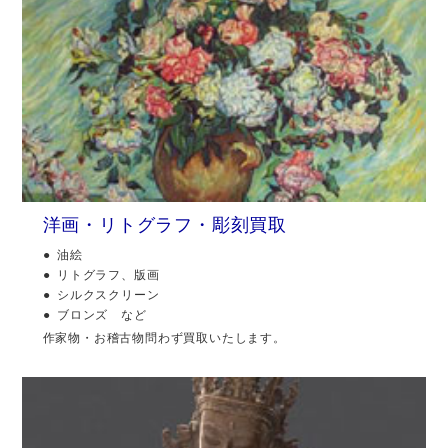
洋画・リトグラフ・彫刻買取
油絵
リトグラフ、版画
シルクスクリーン
ブロンズ など
作家物・お稽古物問わず買取いたします。