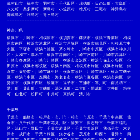
蔵村山市
・
福生市
・
羽村市
・
千代田区
・
瑞穂町
・
日の出町
・
大島町
・
八丈町
・
奥多摩町
・
新島村
・
小笠原村
・
檜原村
・
三宅村
・
神津島村
・
御蔵島村
・
利島村
・
青ヶ島村
神奈川県
横浜市
・
川崎市
・
相模原市
・
横須賀市
・
藤沢市
・
横浜市青葉区
・
相模
原市南区
・
横浜市港北区
・
横浜市戸塚区
・
横浜市鶴見区
・
相模原市中
央区
・
平塚市
・
横浜市旭区
・
茅ヶ崎市
・
川崎市中原区
・
横浜市神奈川
区
・
大和市
・
厚木市
・
横浜市港南区
・
川崎市宮前区
・
川崎市高津区
・
川崎市多摩区
・
川崎市川崎区
・
横浜市金沢区
・
横浜市保土ケ谷区
・
小
田原市
・
横浜市都筑区
・
横浜市南区
・
相模原市緑区
・
横浜市緑区
・
鎌
倉市
・
秦野市
・
川崎市麻生区
・
横浜市泉区
・
川崎市幸区
・
横浜市磯子
区
・
横浜市中区
・
座間市
・
海老名市
・
横浜市瀬谷区
・
横浜市栄区
・
伊
勢原市
・
横浜市西区
・
綾瀬市
・
逗子市
・
三浦市
・
寒川町
・
南足柄市
・
愛川町
・
葉山町
・
大磯町
・
湯河原町
・
二宮町
・
開成町
・
大井町
・
箱根
町
・
山北町
・
松田町
・
中井町
・
真鶴町
・
清川村
千葉県
千葉市
・
船橋市
・
松戸市
・
市川市
・
柏市
・
市原市
・
千葉市中央区
・
佐
倉市
・
八千代市
・
千葉市花見川区
・
浦安市
・
習志野市
・
千葉市稲毛
区
・
流山市
・
野田市
・
千葉市若葉区
・
千葉市美浜区
・
我孫子市
・
木更
津市
・
成田市
・
千葉市緑区
・
鎌ケ谷市
・
茂原市
・
印西市
・
君津市
・
四
街道市
・
八街市
・
香取市
・
銚子市
・
旭市
・
東金市
・
袖ケ浦市
・
白井