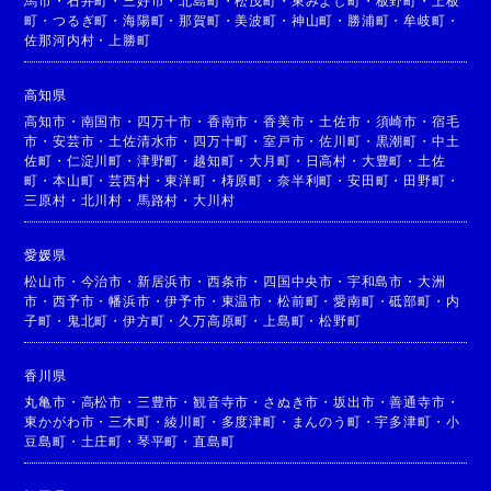
馬市
・
石井町
・
三好市
・
北島町
・
松茂町
・
東みよし町
・
板野町
・
上板
町
・
つるぎ町
・
海陽町
・
那賀町
・
美波町
・
神山町
・
勝浦町
・
牟岐町
・
佐那河内村
・
上勝町
高知県
高知市
・
南国市
・
四万十市
・
香南市
・
香美市
・
土佐市
・
須崎市
・
宿毛
市
・
安芸市
・
土佐清水市
・
四万十町
・
室戸市
・
佐川町
・
黒潮町
・
中土
佐町
・
仁淀川町
・
津野町
・
越知町
・
大月町
・
日高村
・
大豊町
・
土佐
町
・
本山町
・
芸西村
・
東洋町
・
梼原町
・
奈半利町
・
安田町
・
田野町
・
三原村
・
北川村
・
馬路村
・
大川村
愛媛県
松山市
・
今治市
・
新居浜市
・
西条市
・
四国中央市
・
宇和島市
・
大洲
市
・
西予市
・
幡浜市
・
伊予市
・
東温市
・
松前町
・
愛南町
・
砥部町
・
内
子町
・
鬼北町
・
伊方町
・
久万高原町
・
上島町
・
松野町
香川県
丸亀市
・
高松市
・
三豊市
・
観音寺市
・
さぬき市
・
坂出市
・
善通寺市
・
東かがわ市
・
三木町
・
綾川町
・
多度津町
・
まんのう町
・
宇多津町
・
小
豆島町
・
土庄町
・
琴平町
・
直島町