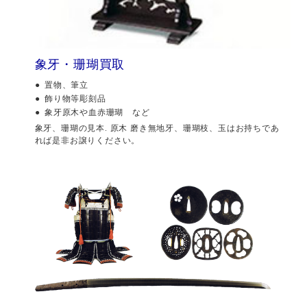
象牙・珊瑚買取
置物、筆立
飾り物等彫刻品
象牙原木や血赤珊瑚 など
象牙、珊瑚の見本. 原木 磨き無地牙、珊瑚枝、玉はお持ちであ
れば是非お譲りください。