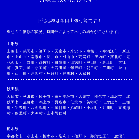
下記地域は即日出張可能です！
※
他のご依頼の状況、時間帯によって不可の場合がございます。
山形県
山形市
・
鶴岡市
・
酒田市
・
天童市
・
米沢市
・
東根市
・
寒河江市
・
新庄
市
・
上山市
・
南陽市
・
長井市
・
村山市
・
高畠町
・
庄内町
・
河北町
・
尾
花沢市
・
川西町
・
遊佐町
・
白鷹町
・
山辺町
・
中山町
・
最上町
・
大江
町
・
真室川町
・
小国町
・
大石田町
・
飯豊町
・
朝日町
・
三川町
・
金山
町
・
西川町
・
戸沢村
・
舟形町
・
鮭川村
・
大蔵村
秋田県
大仙市
・
秋田市
・
横手市
・
由利本荘市
・
大館市
・
能代市
・
湯沢市
・
北
秋田市
・
鹿角市
・
潟上市
・
男鹿市
・
仙北市
・
美郷町
・
にかほ市
・
三種
町
・
羽後町
・
八郎潟町
・
五城目町
・
八峰町
・
小坂町
・
井川町
・
東成瀬
村
・
藤里町
・
大潟村
・
上小阿仁村
栃木県
宇都宮市
・
小山市
・
栃木市
・
足利市
・
佐野市
・
那須塩原市
・
鹿沼市
・