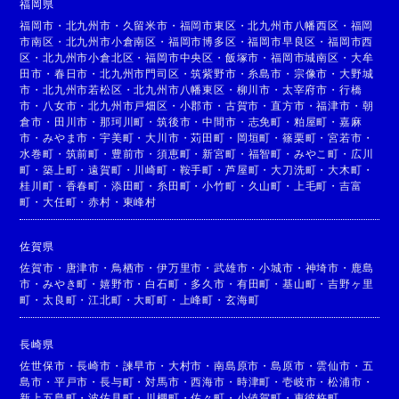
福岡県
福岡市
・
北九州市
・
久留米市
・
福岡市東区
・
北九州市八幡西区
・
福岡
市南区
・
北九州市小倉南区
・
福岡市博多区
・
福岡市早良区
・
福岡市西
区
・
北九州市小倉北区
・
福岡市中央区
・
飯塚市
・
福岡市城南区
・
大牟
田市
・
春日市
・
北九州市門司区
・
筑紫野市
・
糸島市
・
宗像市
・
大野城
市
・
北九州市若松区
・
北九州市八幡東区
・
柳川市
・
太宰府市
・
行橋
市
・
八女市
・
北九州市戸畑区
・
小郡市
・
古賀市
・
直方市
・
福津市
・
朝
倉市
・
田川市
・
那珂川町
・
筑後市
・
中間市
・
志免町
・
粕屋町
・
嘉麻
市
・
みやま市
・
宇美町
・
大川市
・
苅田町
・
岡垣町
・
篠栗町
・
宮若市
・
水巻町
・
筑前町
・
豊前市
・
須恵町
・
新宮町
・
福智町
・
みやこ町
・
広川
町
・
築上町
・
遠賀町
・
川崎町
・
鞍手町
・
芦屋町
・
大刀洗町
・
大木町
・
桂川町
・
香春町
・
添田町
・
糸田町
・
小竹町
・
久山町
・
上毛町
・
吉富
町
・
大任町
・
赤村
・
東峰村
佐賀県
佐賀市
・
唐津市
・
鳥栖市
・
伊万里市
・
武雄市
・
小城市
・
神埼市
・
鹿島
市
・
みやき町
・
嬉野市
・
白石町
・
多久市
・
有田町
・
基山町
・
吉野ヶ里
町
・
太良町
・
江北町
・
大町町
・
上峰町
・
玄海町
長崎県
佐世保市
・
長崎市
・
諫早市
・
大村市
・
南島原市
・
島原市
・
雲仙市
・
五
島市
・
平戸市
・
長与町
・
対馬市
・
西海市
・
時津町
・
壱岐市
・
松浦市
・
新上五島町
・
波佐見町
・
川棚町
・
佐々町
・
小値賀町
・
東彼杵町