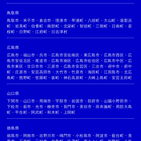
鳥取県
鳥取市
・
米子市
・
倉吉市
・
境港市
・
琴浦町
・
八頭町
・
大山町
・
湯梨浜
町
・
岩美町
・
伯耆町
・
南部町
・
北栄町
・
智頭町
・
三朝町
・
日南町
・
若
桜町
・
日野町
・
江府町
・
日吉津村
広島県
広島市
・
福山市
・
呉市
・
広島市安佐南区
・
東広島市
・
広島市西区
・
広
島市安佐北区
・
尾道市
・
広島市南区
・
広島市佐伯区
・
広島市中区
・
広
島市東区
・
廿日市市
・
三原市
・
広島市安芸区
・
三次市
・
府中市
・
府中
町
・
庄原市
・
安芸高田市
・
大竹市
・
竹原市
・
海田町
・
江田島市
・
北広
島町
・
熊野町
・
世羅町
・
坂町
・
神石高原町
・
大崎上島町
・
安芸太田町
山口県
下関市
・
山口市
・
周南市
・
宇部市
・
岩国市
・
防府市
・
山陽小野田市
・
下松市
・
萩市
・
光市
・
柳井市
・
長門市
・
美祢市
・
田布施町
・
周防大島
町
・
平生町
・
阿武町
・
和木町
・
上関町
徳島県
徳島市
・
阿南市
・
吉野川市
・
鳴門市
・
小松島市
・
阿波市
・
藍住町
・
美