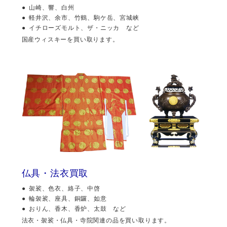
山崎、響、白州
軽井沢、余市、竹鶴、駒ケ岳、宮城峡
イチローズモルト、ザ・ニッカ など
国産ウィスキーを買い取ります。
仏具・法衣買取
袈裟、色衣、絡子、中啓
輪袈裟、座具、銅鑼、如意
おりん、香木、香炉、太鼓 など
法衣・袈裟・仏具・寺院関連の品を買い取ります。