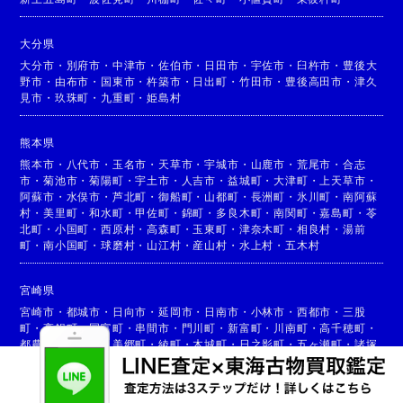
大分県
大分市
・
別府市
・
中津市
・
佐伯市
・
日田市
・
宇佐市
・
臼杵市
・
豊後大
野市
・
由布市
・
国東市
・
杵築市
・
日出町
・
竹田市
・
豊後高田市
・
津久
見市
・
玖珠町
・
九重町
・
姫島村
熊本県
熊本市
・
八代市
・
玉名市
・
天草市
・
宇城市
・
山鹿市
・
荒尾市
・
合志
市
・
菊池市
・
菊陽町
・
宇土市
・
人吉市
・
益城町
・
大津町
・
上天草市
・
阿蘇市
・
水俣市
・
芦北町
・
御船町
・
山都町
・
長洲町
・
氷川町
・
南阿蘇
村
・
美里町
・
和水町
・
甲佐町
・
錦町
・
多良木町
・
南関町
・
嘉島町
・
苓
北町
・
小国町
・
西原村
・
高森町
・
玉東町
・
津奈木町
・
相良村
・
湯前
町
・
南小国町
・
球磨村
・
山江村
・
産山村
・
水上村
・
五木村
宮崎県
宮崎市
・
都城市
・
日向市
・
延岡市
・
日南市
・
小林市
・
西都市
・
三股
町
・
高鍋町
・
国富町
・
串間市
・
門川町
・
新富町
・
川南町
・
高千穂町
・
都農町
・
高原町
・
美郷町
・
綾町
・
木城町
・
日之影町
・
五ヶ瀬町
・
諸塚
村
・
椎葉村
・
西米良村