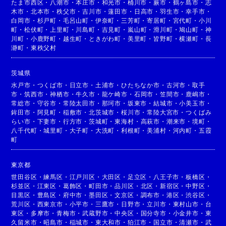
たま市西区
・
八潮市
・
本庄市
・
和光市
・
桶川市
・
蕨市
・
鶴ヶ島市
・
志
木市
・
北本市
・
秩父市
・
吉川市
・
蓮田市
・
日高市
・
羽生市
・
幸手市
・
白岡市
・
杉戸町
・
毛呂山町
・
伊奈町
・
三芳町
・
寄居町
・
宮代町
・
小川
町
・
松伏町
・
上里町
・
川島町
・
吉見町
・
嵐山町
・
滑川町
・
鳩山町
・
神
川町
・
小鹿野町
・
越生町
・
ときがわ町
・
美里町
・
皆野町
・
横瀬町
・
長
瀞町
・
東秩父村
茨城県
水戸市
・
つくば市
・
日立市
・
土浦市
・
ひたちなか市
・
古河市
・
取手
市
・
筑西市
・
神栖市
・
牛久市
・
龍ケ崎市
・
石岡市
・
笠間市
・
鹿嶋市
・
常総市
・
守谷市
・
常陸太田市
・
那珂市
・
坂東市
・
結城市
・
小美玉市
・
鉾田市
・
阿見町
・
稲敷市
・
北茨城市
・
桜川市
・
常陸大宮市
・
つくばみ
らい市
・
下妻市
・
行方市
・
茨城町
・
東海村
・
高萩市
・
潮来市
・
境町
・
八千代町
・
城里町
・
大子町
・
大洗町
・
利根町
・
美浦村
・
河内町
・
五霞
町
東京都
世田谷区
・
練馬区
・
江戸川区
・
大田区
・
足立区
・
八王子市
・
板橋区
・
杉並区
・
江東区
・
葛飾区
・
町田市
・
品川区
・
北区
・
新宿区
・
中野区
・
目黒区
・
豊島区
・
府中市
・
墨田区
・
文京区
・
調布市
・
港区
・
渋谷区
・
荒川区
・
西東京市
・
小平市
・
三鷹市
・
日野市
・
立川市
・
東村山市
・
台
東区
・
多摩市
・
青梅市
・
武蔵野市
・
中央区
・
国分寺市
・
小金井市
・
東
久留米市
・
昭島市
・
稲城市
・
東大和市
・
狛江市
・
国立市
・
清瀬市
・
武