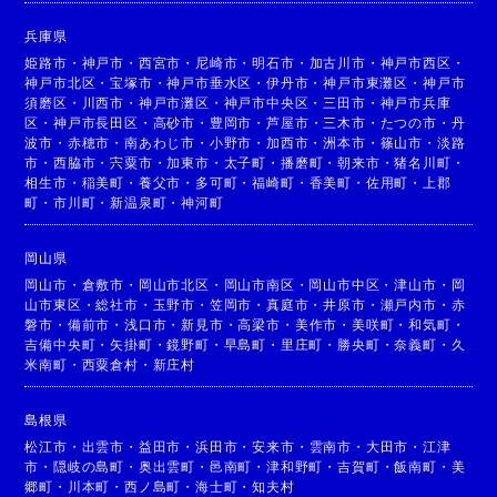
兵庫県
姫路市
・
神戸市
・
西宮市
・
尼崎市
・
明石市
・
加古川市
・
神戸市西区
・
神戸市北区
・
宝塚市
・
神戸市垂水区
・
伊丹市
・
神戸市東灘区
・
神戸市
須磨区
・
川西市
・
神戸市灘区
・
神戸市中央区
・
三田市
・
神戸市兵庫
区
・
神戸市長田区
・
高砂市
・
豊岡市
・
芦屋市
・
三木市
・
たつの市
・
丹
波市
・
赤穂市
・
南あわじ市
・
小野市
・
加西市
・
洲本市
・
篠山市
・
淡路
市
・
西脇市
・
宍粟市
・
加東市
・
太子町
・
播磨町
・
朝来市
・
猪名川町
・
相生市
・
稲美町
・
養父市
・
多可町
・
福崎町
・
香美町
・
佐用町
・
上郡
町
・
市川町
・
新温泉町
・
神河町
岡山県
岡山市
・
倉敷市
・
岡山市北区
・
岡山市南区
・
岡山市中区
・
津山市
・
岡
山市東区
・
総社市
・
玉野市
・
笠岡市
・
真庭市
・
井原市
・
瀬戸内市
・
赤
磐市
・
備前市
・
浅口市
・
新見市
・
高梁市
・
美作市
・
美咲町
・
和気町
・
吉備中央町
・
矢掛町
・
鏡野町
・
早島町
・
里庄町
・
勝央町
・
奈義町
・
久
米南町
・
西粟倉村
・
新庄村
島根県
松江市
・
出雲市
・
益田市
・
浜田市
・
安来市
・
雲南市
・
大田市
・
江津
市
・
隠岐の島町
・
奥出雲町
・
邑南町
・
津和野町
・
吉賀町
・
飯南町
・
美
郷町
・
川本町
・
西ノ島町
・
海士町
・
知夫村