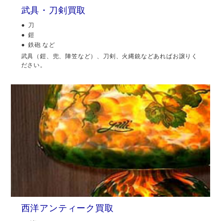
武具・刀剣買取
刀
鎧
鉄砲 など
武具（鎧、兜、陣笠など）、刀剣、火縄銃などあればお譲りく
ださい。
西洋アンティーク買取