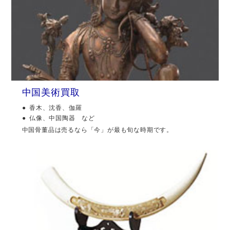
中国美術買取
香木、沈香、伽羅
仏像、中国陶器 など
中国骨董品は売るなら「今」が最も旬な時期です。