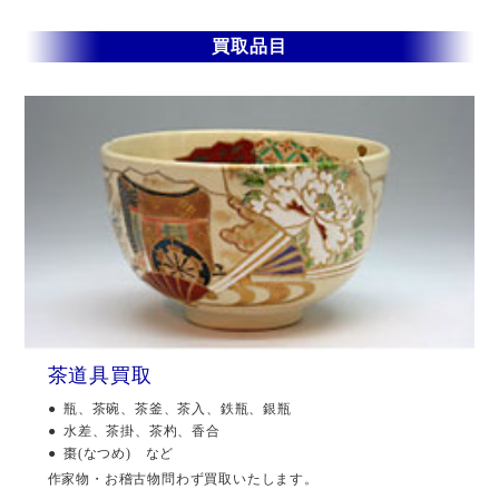
買取品目
茶道具買取
瓶、茶碗、茶釜、茶入、鉄瓶、銀瓶
水差、茶掛、茶杓、香合
棗(なつめ) など
作家物・お稽古物問わず買取いたします。