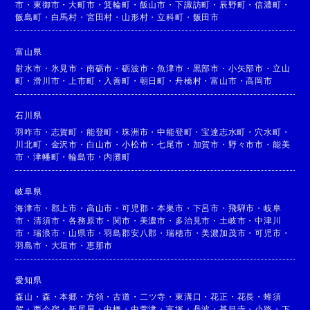
市
・
東御市
・
大町市
・
箕輪町
・
飯山市
・
下諏訪町
・
辰野町
・
信濃町
・
飯島町
・
白馬村
・
宮田村
・
山形村
・
立科町
・
飯田市
富山県
射水市
・
氷見市
・
南砺市
・
砺波市
・
魚津市
・
黒部市
・
小矢部市
・
立山
町
・
滑川市
・
上市町
・
入善町
・
朝日町
・
舟橋村
・
富山市
・
高岡市
石川県
羽咋市
・
志賀町
・
能登町
・
珠洲市
・
中能登町
・
宝達志水町
・
穴水町
・
川北町
・
金沢市
・
白山市
・
小松市
・
七尾市
・
加賀市
・
野々市市
・
能美
市
・
津幡町
・
輪島市
・
内灘町
岐阜県
海津市
・
郡上市
・
高山市
・
可児郡
・
本巣市
・
下呂市
・
飛騨市
・
岐阜
市
・
清須市
・
各務原市
・
関市
・
美濃市
・
多治見市
・
土岐市
・
中津川
市
・
瑞浪市
・
山県市
・
羽島郡安八郡
・
瑞穂市
・
美濃加茂市
・
可児市
・
羽島市
・
大垣市
・
恵那市
愛知県
森山
・
森
・
本郷
・
方領
・
古道
・
二ツ寺
・
東溝口
・
花正
・
花長
・
蜂須
賀
・
西今宿
・
新居屋
・
中橋
・
中萱津
・
富塚
・
丹波
・
甚目寺
・
小路
・
下