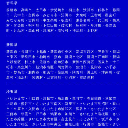
群馬県
前橋市
・
高崎市
・
太田市
・
伊勢崎市
・
桐生市
・
渋川市
・
館林市
・
藤岡
市
・
安中市
・
富岡市
・
みどり市
・
沼田市
・
大泉町
・
玉村町
・
邑楽町
・
みなかみ町
・
吉岡町
・
中之条町
・
板倉町
・
東吾妻町
・
千代田町
・
榛東
村
・
甘楽町
・
明和町
・
下仁田町
・
嬬恋村
・
昭和村
・
草津町
・
長野原
町
・
片品村
・
高山村
・
川場村
・
南牧村
・
神流町
・
上野村
新潟県
新潟市
・
長岡市
・
上越市
・
新潟市中央区
・
新潟市西区
・
三条市
・
新潟
市東区
・
新発田市
・
柏崎市
・
燕市
・
新潟市北区
・
新潟市江南区
・
新潟
市秋葉区
・
村上市
・
佐渡市
・
南魚沼市
・
新潟市西蒲区
・
五泉市
・
十日
町市
・
糸魚川市
・
新潟市南区
・
阿賀野市
・
魚沼市
・
見附市
・
小千谷
市
・
妙高市
・
胎内市
・
加茂市
・
聖籠町
・
阿賀町
・
田上町
・
津南町
・
弥
彦村
・
湯沢町
・
関川村
・
出雲崎町
・
刈羽村
・
粟島浦村
埼玉県
さいたま市
・
川口市
・
川越市
・
所沢市
・
越谷市
・
春日部市
・
草加市
・
上尾市
・
熊谷市
・
さいたま市南区
・
新座市
・
さいたま市見沼区
・
狭山
市
・
久喜市
・
入間市
・
さいたま市浦和区
・
深谷市
・
さいたま市北区
・
三郷市
・
朝霞市
・
戸田市
・
鴻巣市
・
加須市
・
さいたま市岩槻区
・
さい
たま市緑区
・
さいたま市大宮区
・
富士見市
・
ふじみ野市
・
坂戸市
・
さ
いたま市桜区
・
さいたま市中央区
・
東松山市
・
行田市
・
飯能市
・
さい