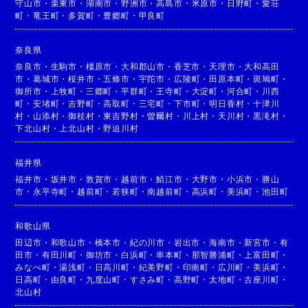
守山市
・
栗東市
・
湖南市
・
野洲市
・
高島市
・
米原市
・
日野町
・
愛荘
町
・
竜王町
・
多賀町
・
豊郷町
・
甲良町
奈良県
奈良市
・
生駒市
・
橿原市
・
大和郡山市
・
香芝市
・
天理市
・
大和高田
市
・
葛城市
・
桜井市
・
五條市
・
宇陀市
・
広陵町
・
田原本町
・
斑鳩町
・
御所市
・
上牧町
・
三郷町
・
平群町
・
王寺町
・
大淀町
・
河合町
・
川西
町
・
安堵町
・
吉野町
・
高取町
・
三宅町
・
下市町
・
明日香村
・
十津川
村
・
山添村
・
御杖村
・
東吉野村
・
曽爾村
・
川上村
・
天川村
・
黒滝村
・
下北山村
・
上北山村
・
野迫川村
福井県
福井市
・
坂井市
・
敦賀市
・
越前市
・
鯖江市
・
大野市
・
小浜市
・
勝山
市
・
永平寺町
・
越前町
・
若狭町
・
南越前町
・
高浜町
・
美浜町
・
池田町
和歌山県
田辺市
・
和歌山市
・
橋本市
・
紀の川市
・
岩出市
・
海南市
・
新宮市
・
有
田市
・
有田川町
・
御坊市
・
白浜町
・
串本町
・
那智勝浦町
・
上富田町
・
みなべ町
・
湯浅町
・
日高川町
・
紀美野町
・
印南町
・
広川町
・
美浜町
・
日高町
・
由良町
・
九度山町
・
すさみ町
・
高野町
・
太地町
・
古座川町
・
北山村