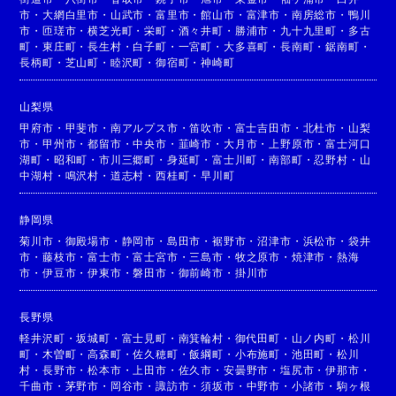
市
・
大網白里市
・
山武市
・
富里市
・
館山市
・
富津市
・
南房総市
・
鴨川
市
・
匝瑳市
・
横芝光町
・
栄町
・
酒々井町
・
勝浦市
・
九十九里町
・
多古
町
・
東庄町
・
長生村
・
白子町
・
一宮町
・
大多喜町
・
長南町
・
鋸南町
・
長柄町
・
芝山町
・
睦沢町
・
御宿町
・
神崎町
山梨県
甲府市
・
甲斐市
・
南アルプス市
・
笛吹市
・
富士吉田市
・
北杜市
・
山梨
市
・
甲州市
・
都留市
・
中央市
・
韮崎市
・
大月市
・
上野原市
・
富士河口
湖町
・
昭和町
・
市川三郷町
・
身延町
・
富士川町
・
南部町
・
忍野村
・
山
中湖村
・
鳴沢村
・
道志村
・
西桂町
・
早川町
静岡県
菊川市
・
御殿場市
・
静岡市
・
島田市
・
裾野市
・
沼津市
・
浜松市
・
袋井
市
・
藤枝市
・
富士市
・
富士宮市
・
三島市
・
牧之原市
・
焼津市
・
熱海
市
・
伊豆市
・
伊東市
・
磐田市
・
御前崎市
・
掛川市
長野県
軽井沢町
・
坂城町
・
富士見町
・
南箕輪村
・
御代田町
・
山ノ内町
・
松川
町
・
木曽町
・
高森町
・
佐久穂町
・
飯綱町
・
小布施町
・
池田町
・
松川
村
・
長野市
・
松本市
・
上田市
・
佐久市
・
安曇野市
・
塩尻市
・
伊那市
・
千曲市
・
茅野市
・
岡谷市
・
諏訪市
・
須坂市
・
中野市
・
小諸市
・
駒ヶ根