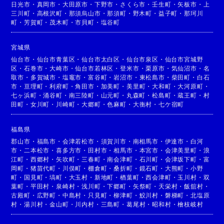
日光市
・
真岡市
・
大田原市
・
下野市
・
さくら市
・
壬生町
・
矢板市
・
上
三川町
・
高根沢町
・
那須烏山市
・
那須町
・
野木町
・
益子町
・
那珂川
町
・
芳賀町
・
茂木町
・
市貝町
・
塩谷町
宮城県
仙台市
・
仙台市青葉区
・
仙台市太白区
・
仙台市泉区
・
仙台市宮城野
区
・
石巻市
・
大崎市
・
仙台市若林区
・
登米市
・
栗原市
・
気仙沼市
・
名
取市
・
多賀城市
・
塩竈市
・
富谷町
・
岩沼市
・
東松島市
・
柴田町
・
白石
市
・
亘理町
・
利府町
・
角田市
・
加美町
・
美里町
・
大和町
・
大河原町
・
七ヶ浜町
・
涌谷町
・
南三陸町
・
山元町
・
丸森町
・
松島町
・
蔵王町
・
村
田町
・
女川町
・
川崎町
・
大郷町
・
色麻町
・
大衡村
・
七ケ宿町
福島県
郡山市
・
福島市
・
会津若松市
・
須賀川市
・
南相馬市
・
伊達市
・
白河
市
・
二本松市
・
喜多方市
・
田村市
・
相馬市
・
本宮市
・
会津美里町
・
浪
江町
・
西郷村
・
矢吹町
・
三春町
・
南会津町
・
石川町
・
会津坂下町
・
富
岡町
・
猪苗代町
・
川俣町
・
棚倉町
・
桑折町
・
鏡石町
・
大熊町
・
小野
町
・
国見町
・
塙町
・
大玉村
・
新地町
・
楢葉町
・
西会津町
・
玉川村
・
双
葉町
・
平田村
・
泉崎村
・
浅川町
・
下郷町
・
矢祭町
・
天栄村
・
飯舘村
・
古殿町
・
広野町
・
中島村
・
只見町
・
柳津町
・
鮫川村
・
磐梯町
・
北塩原
村
・
湯川村
・
金山町
・
川内村
・
三島町
・
葛尾村
・
昭和村
・
檜枝岐村