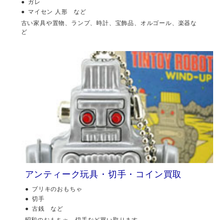
ガレ
マイセン 人形 など
古い家具や置物、ランプ、時計、宝飾品、オルゴール、楽器な
ど
アンティーク玩具・切手・コイン買取
ブリキのおもちゃ
切手
古銭 など
昭和のおもちゃ、切手など買い取ります。