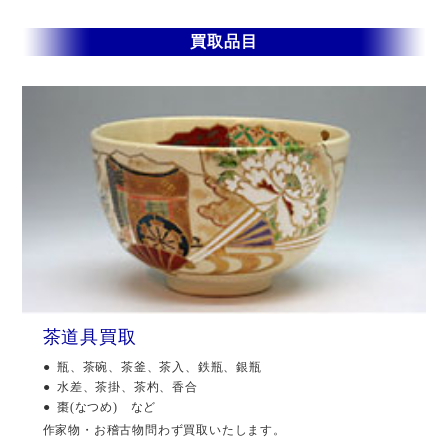
買取品目
茶道具買取
瓶、茶碗、茶釜、茶入、鉄瓶、銀瓶
水差、茶掛、茶杓、香合
棗(なつめ) など
作家物・お稽古物問わず買取いたします。