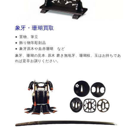
象牙・珊瑚買取
置物、筆立
飾り物等彫刻品
象牙原木や血赤珊瑚 など
象牙、珊瑚の見本. 原木 磨き無地牙、珊瑚枝、玉はお持ちであ
れば是非お譲りください。