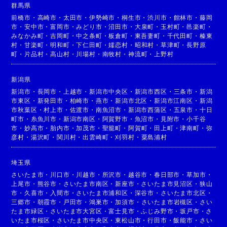
群馬県
前橋市
・
高崎市
・
太田市
・
伊勢崎市
・
桐生市
・
渋川市
・
館林市
・
藤岡
市
・
安中市
・
富岡市
・
みどり市
・
沼田市
・
大泉町
・
玉村町
・
邑楽町
・
みなかみ町
・
吉岡町
・
中之条町
・
板倉町
・
東吾妻町
・
千代田町
・
榛東
村
・
甘楽町
・
明和町
・
下仁田町
・
嬬恋村
・
昭和村
・
草津町
・
長野原
町
・
片品村
・
高山村
・
川場村
・
南牧村
・
神流町
・
上野村
新潟県
新潟市
・
長岡市
・
上越市
・
新潟市中央区
・
新潟市西区
・
三条市
・
新潟
市東区
・
新発田市
・
柏崎市
・
燕市
・
新潟市北区
・
新潟市江南区
・
新潟
市秋葉区
・
村上市
・
佐渡市
・
南魚沼市
・
新潟市西蒲区
・
五泉市
・
十日
町市
・
糸魚川市
・
新潟市南区
・
阿賀野市
・
魚沼市
・
見附市
・
小千谷
市
・
妙高市
・
胎内市
・
加茂市
・
聖籠町
・
阿賀町
・
田上町
・
津南町
・
弥
彦村
・
湯沢町
・
関川村
・
出雲崎町
・
刈羽村
・
粟島浦村
埼玉県
さいたま市
・
川口市
・
川越市
・
所沢市
・
越谷市
・
春日部市
・
草加市
・
上尾市
・
熊谷市
・
さいたま市南区
・
新座市
・
さいたま市見沼区
・
狭山
市
・
久喜市
・
入間市
・
さいたま市浦和区
・
深谷市
・
さいたま市北区
・
三郷市
・
朝霞市
・
戸田市
・
鴻巣市
・
加須市
・
さいたま市岩槻区
・
さい
たま市緑区
・
さいたま市大宮区
・
富士見市
・
ふじみ野市
・
坂戸市
・
さ
いたま市桜区
・
さいたま市中央区
・
東松山市
・
行田市
・
飯能市
・
さい