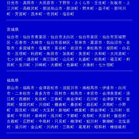
日光市
・
真岡市
・
大田原市
・
下野市
・
さくら市
・
壬生町
・
矢板市
・
上
三川町
・
高根沢町
・
那須烏山市
・
那須町
・
野木町
・
益子町
・
那珂川
町
・
芳賀町
・
茂木町
・
市貝町
・
塩谷町
宮城県
仙台市
・
仙台市青葉区
・
仙台市太白区
・
仙台市泉区
・
仙台市宮城野
区
・
石巻市
・
大崎市
・
仙台市若林区
・
登米市
・
栗原市
・
気仙沼市
・
名
取市
・
多賀城市
・
塩竈市
・
富谷町
・
岩沼市
・
東松島市
・
柴田町
・
白石
市
・
亘理町
・
利府町
・
角田市
・
加美町
・
美里町
・
大和町
・
大河原町
・
七ヶ浜町
・
涌谷町
・
南三陸町
・
山元町
・
丸森町
・
松島町
・
蔵王町
・
村
田町
・
女川町
・
川崎町
・
大郷町
・
色麻町
・
大衡村
・
七ケ宿町
福島県
郡山市
・
福島市
・
会津若松市
・
須賀川市
・
南相馬市
・
伊達市
・
白河
市
・
二本松市
・
喜多方市
・
田村市
・
相馬市
・
本宮市
・
会津美里町
・
浪
江町
・
西郷村
・
矢吹町
・
三春町
・
南会津町
・
石川町
・
会津坂下町
・
富
岡町
・
猪苗代町
・
川俣町
・
棚倉町
・
桑折町
・
鏡石町
・
大熊町
・
小野
町
・
国見町
・
塙町
・
大玉村
・
新地町
・
楢葉町
・
西会津町
・
玉川村
・
双
葉町
・
平田村
・
泉崎村
・
浅川町
・
下郷町
・
矢祭町
・
天栄村
・
飯舘村
・
古殿町
・
広野町
・
中島村
・
只見町
・
柳津町
・
鮫川村
・
磐梯町
・
北塩原
村
・
湯川村
・
金山町
・
川内村
・
三島町
・
葛尾村
・
昭和村
・
檜枝岐村