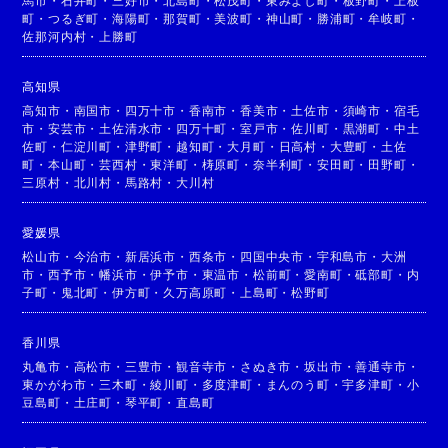
馬市
・
石井町
・
三好市
・
北島町
・
松茂町
・
東みよし町
・
板野町
・
上板
町
・
つるぎ町
・
海陽町
・
那賀町
・
美波町
・
神山町
・
勝浦町
・
牟岐町
・
佐那河内村
・
上勝町
高知県
高知市
・
南国市
・
四万十市
・
香南市
・
香美市
・
土佐市
・
須崎市
・
宿毛
市
・
安芸市
・
土佐清水市
・
四万十町
・
室戸市
・
佐川町
・
黒潮町
・
中土
佐町
・
仁淀川町
・
津野町
・
越知町
・
大月町
・
日高村
・
大豊町
・
土佐
町
・
本山町
・
芸西村
・
東洋町
・
梼原町
・
奈半利町
・
安田町
・
田野町
・
三原村
・
北川村
・
馬路村
・
大川村
愛媛県
松山市
・
今治市
・
新居浜市
・
西条市
・
四国中央市
・
宇和島市
・
大洲
市
・
西予市
・
幡浜市
・
伊予市
・
東温市
・
松前町
・
愛南町
・
砥部町
・
内
子町
・
鬼北町
・
伊方町
・
久万高原町
・
上島町
・
松野町
香川県
丸亀市
・
高松市
・
三豊市
・
観音寺市
・
さぬき市
・
坂出市
・
善通寺市
・
東かがわ市
・
三木町
・
綾川町
・
多度津町
・
まんのう町
・
宇多津町
・
小
豆島町
・
土庄町
・
琴平町
・
直島町