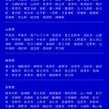
市
・
大網白里市
・
山武市
・
富里市
・
館山市
・
富津市
・
南房総市
・
鴨川
市
・
匝瑳市
・
横芝光町
・
栄町
・
酒々井町
・
勝浦市
・
九十九里町
・
多古
町
・
東庄町
・
長生村
・
白子町
・
一宮町
・
大多喜町
・
長南町
・
鋸南町
・
長柄町
・
芝山町
・
睦沢町
・
御宿町
・
神崎町
山梨県
甲府市
・
甲斐市
・
南アルプス市
・
笛吹市
・
富士吉田市
・
北杜市
・
山梨
市
・
甲州市
・
都留市
・
中央市
・
韮崎市
・
大月市
・
上野原市
・
富士河口
湖町
・
昭和町
・
市川三郷町
・
身延町
・
富士川町
・
南部町
・
忍野村
・
山
中湖村
・
鳴沢村
・
道志村
・
西桂町
・
早川町
静岡県
菊川市
・
御殿場市
・
静岡市
・
島田市
・
裾野市
・
沼津市
・
浜松市
・
袋井
市
・
藤枝市
・
富士市
・
富士宮市
・
三島市
・
牧之原市
・
焼津市
・
熱海
市
・
伊豆市
・
伊東市
・
磐田市
・
御前崎市
・
掛川市
長野県
軽井沢町
・
坂城町
・
富士見町
・
南箕輪村
・
御代田町
・
山ノ内町
・
松川
町
・
木曽町
・
高森町
・
佐久穂町
・
飯綱町
・
小布施町
・
池田町
・
松川
村
・
長野市
・
松本市
・
上田市
・
佐久市
・
安曇野市
・
塩尻市
・
伊那市
・
千曲市
・
茅野市
・
岡谷市
・
諏訪市
・
須坂市
・
中野市
・
小諸市
・
駒ヶ根