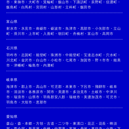
市
・
東御市
・
大町市
・
箕輪町
・
飯山市
・
下諏訪町
・
辰野町
・
信濃町
・
飯島町
・
白馬村
・
宮田村
・
山形村
・
立科町
・
飯田市
富山県
射水市
・
氷見市
・
南砺市
・
砺波市
・
魚津市
・
黒部市
・
小矢部市
・
立山
町
・
滑川市
・
上市町
・
入善町
・
朝日町
・
舟橋村
・
富山市
・
高岡市
石川県
羽咋市
・
志賀町
・
能登町
・
珠洲市
・
中能登町
・
宝達志水町
・
穴水町
・
川北町
・
金沢市
・
白山市
・
小松市
・
七尾市
・
加賀市
・
野々市市
・
能美
市
・
津幡町
・
輪島市
・
内灘町
岐阜県
海津市
・
郡上市
・
高山市
・
可児郡
・
本巣市
・
下呂市
・
飛騨市
・
岐阜
市
・
清須市
・
各務原市
・
関市
・
美濃市
・
多治見市
・
土岐市
・
中津川
市
・
瑞浪市
・
山県市
・
羽島郡安八郡
・
瑞穂市
・
美濃加茂市
・
可児市
・
羽島市
・
大垣市
・
恵那市
愛知県
森山
・
森
・
本郷
・
方領
・
古道
・
二ツ寺
・
東溝口
・
花正
・
花長
・
蜂須
賀
・
西今宿
・
新居屋
・
中橋
・
中萱津
・
富塚
・
丹波
・
甚目寺
・
小路
・
下