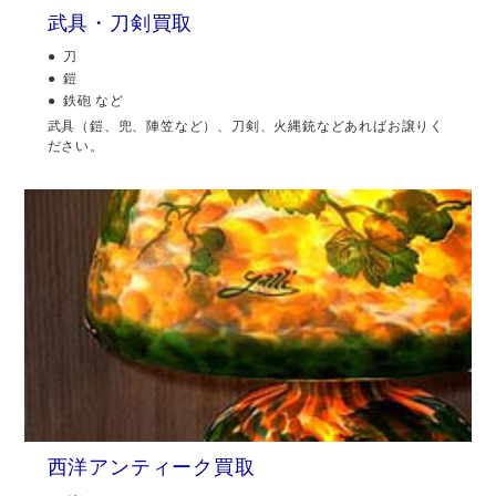
武具・刀剣買取
刀
鎧
鉄砲 など
武具（鎧、兜、陣笠など）、刀剣、火縄銃などあればお譲りく
ださい。
西洋アンティーク買取