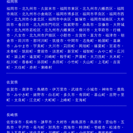
福岡県
福岡市
・
北九州市
・
久留米市
・
福岡市東区
・
北九州市八幡西区
・
福岡
市南区
・
北九州市小倉南区
・
福岡市博多区
・
福岡市早良区
・
福岡市西
区
・
北九州市小倉北区
・
福岡市中央区
・
飯塚市
・
福岡市城南区
・
大牟
田市
・
春日市
・
北九州市門司区
・
筑紫野市
・
糸島市
・
宗像市
・
大野城
市
・
北九州市若松区
・
北九州市八幡東区
・
柳川市
・
太宰府市
・
行橋
市
・
八女市
・
北九州市戸畑区
・
小郡市
・
古賀市
・
直方市
・
福津市
・
朝
倉市
・
田川市
・
那珂川町
・
筑後市
・
中間市
・
志免町
・
粕屋町
・
嘉麻
市
・
みやま市
・
宇美町
・
大川市
・
苅田町
・
岡垣町
・
篠栗町
・
宮若市
・
水巻町
・
筑前町
・
豊前市
・
須恵町
・
新宮町
・
福智町
・
みやこ町
・
広川
町
・
築上町
・
遠賀町
・
川崎町
・
鞍手町
・
芦屋町
・
大刀洗町
・
大木町
・
桂川町
・
香春町
・
添田町
・
糸田町
・
小竹町
・
久山町
・
上毛町
・
吉富
町
・
大任町
・
赤村
・
東峰村
佐賀県
佐賀市
・
唐津市
・
鳥栖市
・
伊万里市
・
武雄市
・
小城市
・
神埼市
・
鹿島
市
・
みやき町
・
嬉野市
・
白石町
・
多久市
・
有田町
・
基山町
・
吉野ヶ里
町
・
太良町
・
江北町
・
大町町
・
上峰町
・
玄海町
長崎県
佐世保市
・
長崎市
・
諫早市
・
大村市
・
南島原市
・
島原市
・
雲仙市
・
五
島市
・
平戸市
・
長与町
・
対馬市
・
西海市
・
時津町
・
壱岐市
・
松浦市
・
新上五島町
・
波佐見町
・
川棚町
・
佐々町
・
小値賀町
・
東彼杵町