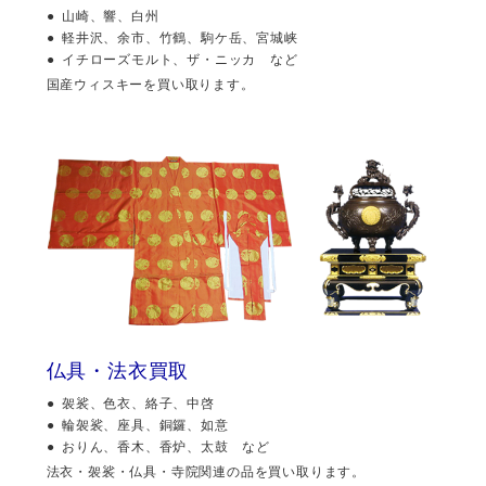
山崎、響、白州
軽井沢、余市、竹鶴、駒ケ岳、宮城峡
イチローズモルト、ザ・ニッカ など
国産ウィスキーを買い取ります。
仏具・法衣買取
袈裟、色衣、絡子、中啓
輪袈裟、座具、銅鑼、如意
おりん、香木、香炉、太鼓 など
法衣・袈裟・仏具・寺院関連の品を買い取ります。