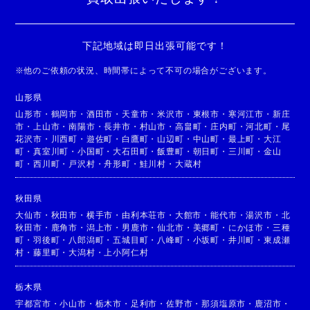
下記地域は即日出張可能です！
※
他のご依頼の状況、時間帯によって不可の場合がございます。
山形県
山形市
・
鶴岡市
・
酒田市
・
天童市
・
米沢市
・
東根市
・
寒河江市
・
新庄
市
・
上山市
・
南陽市
・
長井市
・
村山市
・
高畠町
・
庄内町
・
河北町
・
尾
花沢市
・
川西町
・
遊佐町
・
白鷹町
・
山辺町
・
中山町
・
最上町
・
大江
町
・
真室川町
・
小国町
・
大石田町
・
飯豊町
・
朝日町
・
三川町
・
金山
町
・
西川町
・
戸沢村
・
舟形町
・
鮭川村
・
大蔵村
秋田県
大仙市
・
秋田市
・
横手市
・
由利本荘市
・
大館市
・
能代市
・
湯沢市
・
北
秋田市
・
鹿角市
・
潟上市
・
男鹿市
・
仙北市
・
美郷町
・
にかほ市
・
三種
町
・
羽後町
・
八郎潟町
・
五城目町
・
八峰町
・
小坂町
・
井川町
・
東成瀬
村
・
藤里町
・
大潟村
・
上小阿仁村
栃木県
宇都宮市
・
小山市
・
栃木市
・
足利市
・
佐野市
・
那須塩原市
・
鹿沼市
・