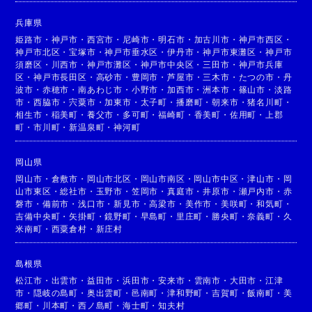
兵庫県
姫路市
・
神戸市
・
西宮市
・
尼崎市
・
明石市
・
加古川市
・
神戸市西区
・
神戸市北区
・
宝塚市
・
神戸市垂水区
・
伊丹市
・
神戸市東灘区
・
神戸市
須磨区
・
川西市
・
神戸市灘区
・
神戸市中央区
・
三田市
・
神戸市兵庫
区
・
神戸市長田区
・
高砂市
・
豊岡市
・
芦屋市
・
三木市
・
たつの市
・
丹
波市
・
赤穂市
・
南あわじ市
・
小野市
・
加西市
・
洲本市
・
篠山市
・
淡路
市
・
西脇市
・
宍粟市
・
加東市
・
太子町
・
播磨町
・
朝来市
・
猪名川町
・
相生市
・
稲美町
・
養父市
・
多可町
・
福崎町
・
香美町
・
佐用町
・
上郡
町
・
市川町
・
新温泉町
・
神河町
岡山県
岡山市
・
倉敷市
・
岡山市北区
・
岡山市南区
・
岡山市中区
・
津山市
・
岡
山市東区
・
総社市
・
玉野市
・
笠岡市
・
真庭市
・
井原市
・
瀬戸内市
・
赤
磐市
・
備前市
・
浅口市
・
新見市
・
高梁市
・
美作市
・
美咲町
・
和気町
・
吉備中央町
・
矢掛町
・
鏡野町
・
早島町
・
里庄町
・
勝央町
・
奈義町
・
久
米南町
・
西粟倉村
・
新庄村
島根県
松江市
・
出雲市
・
益田市
・
浜田市
・
安来市
・
雲南市
・
大田市
・
江津
市
・
隠岐の島町
・
奥出雲町
・
邑南町
・
津和野町
・
吉賀町
・
飯南町
・
美
郷町
・
川本町
・
西ノ島町
・
海士町
・
知夫村