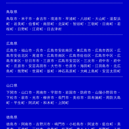
鳥取県
鳥取市
・
米子市
・
倉吉市
・
境港市
・
琴浦町
・
八頭町
・
大山町
・
湯梨浜
町
・
岩美町
・
伯耆町
・
南部町
・
北栄町
・
智頭町
・
三朝町
・
日南町
・
若
桜町
・
日野町
・
江府町
・
日吉津村
広島県
広島市
・
福山市
・
呉市
・
広島市安佐南区
・
東広島市
・
広島市西区
・
広
島市安佐北区
・
尾道市
・
広島市南区
・
広島市佐伯区
・
広島市中区
・
広
島市東区
・
廿日市市
・
三原市
・
広島市安芸区
・
三次市
・
府中市
・
府中
町
・
庄原市
・
安芸高田市
・
大竹市
・
竹原市
・
海田町
・
江田島市
・
北広
島町
・
熊野町
・
世羅町
・
坂町
・
神石高原町
・
大崎上島町
・
安芸太田町
山口県
下関市
・
山口市
・
周南市
・
宇部市
・
岩国市
・
防府市
・
山陽小野田市
・
下松市
・
萩市
・
光市
・
柳井市
・
長門市
・
美祢市
・
田布施町
・
周防大島
町
・
平生町
・
阿武町
・
和木町
・
上関町
徳島県
徳島市
・
阿南市
・
吉野川市
・
鳴門市
・
小松島市
・
阿波市
・
藍住町
・
美