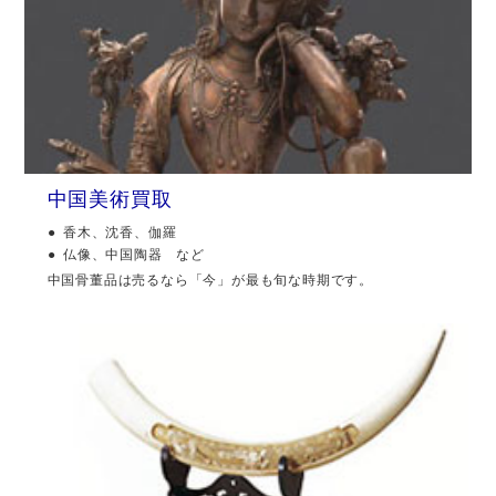
中国美術買取
香木、沈香、伽羅
仏像、中国陶器 など
中国骨董品は売るなら「今」が最も旬な時期です。