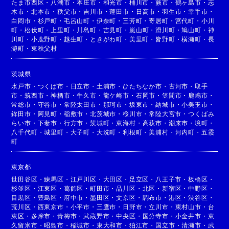
たま市西区
・
八潮市
・
本庄市
・
和光市
・
桶川市
・
蕨市
・
鶴ヶ島市
・
志
木市
・
北本市
・
秩父市
・
吉川市
・
蓮田市
・
日高市
・
羽生市
・
幸手市
・
白岡市
・
杉戸町
・
毛呂山町
・
伊奈町
・
三芳町
・
寄居町
・
宮代町
・
小川
町
・
松伏町
・
上里町
・
川島町
・
吉見町
・
嵐山町
・
滑川町
・
鳩山町
・
神
川町
・
小鹿野町
・
越生町
・
ときがわ町
・
美里町
・
皆野町
・
横瀬町
・
長
瀞町
・
東秩父村
茨城県
水戸市
・
つくば市
・
日立市
・
土浦市
・
ひたちなか市
・
古河市
・
取手
市
・
筑西市
・
神栖市
・
牛久市
・
龍ケ崎市
・
石岡市
・
笠間市
・
鹿嶋市
・
常総市
・
守谷市
・
常陸太田市
・
那珂市
・
坂東市
・
結城市
・
小美玉市
・
鉾田市
・
阿見町
・
稲敷市
・
北茨城市
・
桜川市
・
常陸大宮市
・
つくばみ
らい市
・
下妻市
・
行方市
・
茨城町
・
東海村
・
高萩市
・
潮来市
・
境町
・
八千代町
・
城里町
・
大子町
・
大洗町
・
利根町
・
美浦村
・
河内町
・
五霞
町
東京都
世田谷区
・
練馬区
・
江戸川区
・
大田区
・
足立区
・
八王子市
・
板橋区
・
杉並区
・
江東区
・
葛飾区
・
町田市
・
品川区
・
北区
・
新宿区
・
中野区
・
目黒区
・
豊島区
・
府中市
・
墨田区
・
文京区
・
調布市
・
港区
・
渋谷区
・
荒川区
・
西東京市
・
小平市
・
三鷹市
・
日野市
・
立川市
・
東村山市
・
台
東区
・
多摩市
・
青梅市
・
武蔵野市
・
中央区
・
国分寺市
・
小金井市
・
東
久留米市
・
昭島市
・
稲城市
・
東大和市
・
狛江市
・
国立市
・
清瀬市
・
武