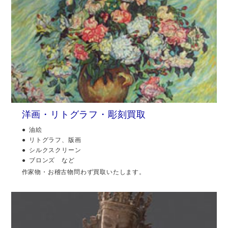
洋画・リトグラフ・彫刻買取
油絵
リトグラフ、版画
シルクスクリーン
ブロンズ など
作家物・お稽古物問わず買取いたします。