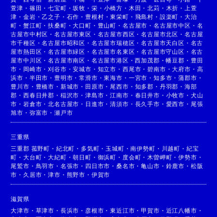
萱津
・
篠田
・
七宝町
・
坂牧
・
栄
・
小橋方
・
木田
・
北苅
・
木折
・
上萱
津
・
金岩
・
乙之子
・
石作
・
豊根村
・
東栄町
・
飛島村
・
設楽町
・
大治
町
・
蟹江町
・
扶桑町
・
大口町
・
豊山町
・
名古屋市
・
名古屋市中区
・
名
古屋市中村区
・
名古屋市東区
・
名古屋市西区
・
名古屋市北区
・
名古屋
市千種区
・
名古屋市昭和区
・
名古屋市瑞穂区
・
名古屋市天白区
・
名古
屋市熱田区
・
名古屋市緑区
・
名古屋市名東区
・
名古屋市守山区
・
名古
屋市中川区
・
名古屋市南区
・
名古屋市港区
・
西加茂郡
・
幡豆郡
・
豊田
市
・
岡崎市
・
刈谷市
・
安城市
・
知立市
・
西尾市
・
碧南市
・
大府市
・
高
浜市
・
半田市
・
豊明市
・
常滑市
・
東海市
・
一宮市
・
知多市
・
蒲郡市
・
豊川市
・
豊橋市
・
新城市
・
田原市
・
尾西市
・
知多郡
・
丹羽郡
・
海部
郡
・
西春日井郡
・
稲沢市
・
津島市
・
江南市
・
春日井市
・
小牧市
・
犬山
市
・
岩倉市
・
北名古屋市
・
日進市
・
清須市
・
長久手市
・
愛西市
・
尾張
旭市
・
弥富市
・
瀬戸市
三重県
三重郡 菰野町
・
紀北町
・
多気町
・
玉城町
・
南伊勢町
・
川越町
・
紀宝
町
・
大台町
・
大紀町
・
朝日町
・
御浜町
・
度会町
・
木曽岬町
・
伊勢市
・
尾鷲市
・
鳥羽市
・
名張市
・
四日市市
・
桑名市
・
亀山市
・
鈴鹿市
・
松阪
市
・
久居市
・
津市
・
熊野市
・
伊賀市
滋賀県
大津市
・
草津市
・
長浜市
・
彦根市
・
東近江市
・
甲賀市
・
近江八幡市
・