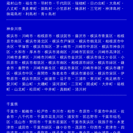
蔵村山市
・
福生市
・
羽村市
・
千代田区
・
瑞穂町
・
日の出町
・
大島町
・
八丈町
・
奥多摩町
・
新島村
・
小笠原村
・
檜原村
・
三宅村
・
神津島村
・
御蔵島村
・
利島村
・
青ヶ島村
神奈川県
横浜市
・
川崎市
・
相模原市
・
横須賀市
・
藤沢市
・
横浜市青葉区
・
相模
原市南区
・
横浜市港北区
・
横浜市戸塚区
・
横浜市鶴見区
・
相模原市中
央区
・
平塚市
・
横浜市旭区
・
茅ヶ崎市
・
川崎市中原区
・
横浜市神奈川
区
・
大和市
・
厚木市
・
横浜市港南区
・
川崎市宮前区
・
川崎市高津区
・
川崎市多摩区
・
川崎市川崎区
・
横浜市金沢区
・
横浜市保土ケ谷区
・
小
田原市
・
横浜市都筑区
・
横浜市南区
・
相模原市緑区
・
横浜市緑区
・
鎌
倉市
・
秦野市
・
川崎市麻生区
・
横浜市泉区
・
川崎市幸区
・
横浜市磯子
区
・
横浜市中区
・
座間市
・
海老名市
・
横浜市瀬谷区
・
横浜市栄区
・
伊
勢原市
・
横浜市西区
・
綾瀬市
・
逗子市
・
三浦市
・
寒川町
・
南足柄市
・
愛川町
・
葉山町
・
大磯町
・
湯河原町
・
二宮町
・
開成町
・
大井町
・
箱根
町
・
山北町
・
松田町
・
中井町
・
真鶴町
・
清川村
千葉県
千葉市
・
船橋市
・
松戸市
・
市川市
・
柏市
・
市原市
・
千葉市中央区
・
佐
倉市
・
八千代市
・
千葉市花見川区
・
浦安市
・
習志野市
・
千葉市稲毛
区
・
流山市
・
野田市
・
千葉市若葉区
・
千葉市美浜区
・
我孫子市
・
木更
津市
・
成田市
・
千葉市緑区
・
鎌ケ谷市
・
茂原市
・
印西市
・
君津市
・
四
街道市
・
八街市
・
香取市
・
銚子市
・
旭市
・
東金市
・
袖ケ浦市
・
白井