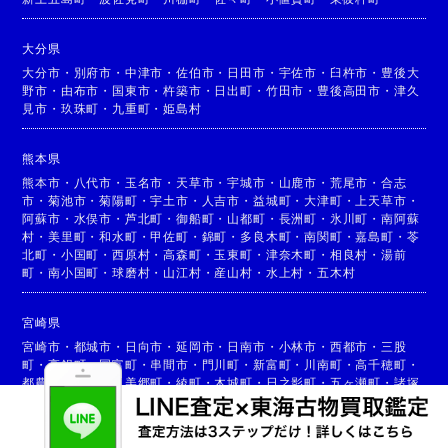
大分県
大分市
・
別府市
・
中津市
・
佐伯市
・
日田市
・
宇佐市
・
臼杵市
・
豊後大
野市
・
由布市
・
国東市
・
杵築市
・
日出町
・
竹田市
・
豊後高田市
・
津久
見市
・
玖珠町
・
九重町
・
姫島村
熊本県
熊本市
・
八代市
・
玉名市
・
天草市
・
宇城市
・
山鹿市
・
荒尾市
・
合志
市
・
菊池市
・
菊陽町
・
宇土市
・
人吉市
・
益城町
・
大津町
・
上天草市
・
阿蘇市
・
水俣市
・
芦北町
・
御船町
・
山都町
・
長洲町
・
氷川町
・
南阿蘇
村
・
美里町
・
和水町
・
甲佐町
・
錦町
・
多良木町
・
南関町
・
嘉島町
・
苓
北町
・
小国町
・
西原村
・
高森町
・
玉東町
・
津奈木町
・
相良村
・
湯前
町
・
南小国町
・
球磨村
・
山江村
・
産山村
・
水上村
・
五木村
宮崎県
宮崎市
・
都城市
・
日向市
・
延岡市
・
日南市
・
小林市
・
西都市
・
三股
町
・
高鍋町
・
国富町
・
串間市
・
門川町
・
新富町
・
川南町
・
高千穂町
・
都農町
・
高原町
・
美郷町
・
綾町
・
木城町
・
日之影町
・
五ヶ瀬町
・
諸塚
村
・
椎葉村
・
西米良村