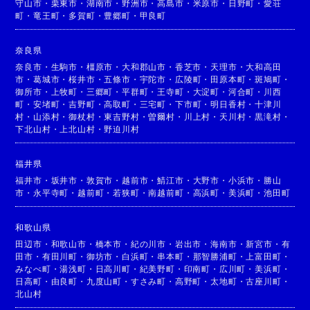
守山市
・
栗東市
・
湖南市
・
野洲市
・
高島市
・
米原市
・
日野町
・
愛荘
町
・
竜王町
・
多賀町
・
豊郷町
・
甲良町
奈良県
奈良市
・
生駒市
・
橿原市
・
大和郡山市
・
香芝市
・
天理市
・
大和高田
市
・
葛城市
・
桜井市
・
五條市
・
宇陀市
・
広陵町
・
田原本町
・
斑鳩町
・
御所市
・
上牧町
・
三郷町
・
平群町
・
王寺町
・
大淀町
・
河合町
・
川西
町
・
安堵町
・
吉野町
・
高取町
・
三宅町
・
下市町
・
明日香村
・
十津川
村
・
山添村
・
御杖村
・
東吉野村
・
曽爾村
・
川上村
・
天川村
・
黒滝村
・
下北山村
・
上北山村
・
野迫川村
福井県
福井市
・
坂井市
・
敦賀市
・
越前市
・
鯖江市
・
大野市
・
小浜市
・
勝山
市
・
永平寺町
・
越前町
・
若狭町
・
南越前町
・
高浜町
・
美浜町
・
池田町
和歌山県
田辺市
・
和歌山市
・
橋本市
・
紀の川市
・
岩出市
・
海南市
・
新宮市
・
有
田市
・
有田川町
・
御坊市
・
白浜町
・
串本町
・
那智勝浦町
・
上富田町
・
みなべ町
・
湯浅町
・
日高川町
・
紀美野町
・
印南町
・
広川町
・
美浜町
・
日高町
・
由良町
・
九度山町
・
すさみ町
・
高野町
・
太地町
・
古座川町
・
北山村