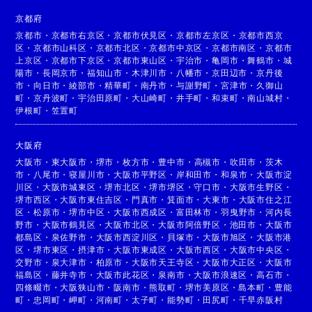
京都府
京都市
・
京都市右京区
・
京都市伏見区
・
京都市左京区
・
京都市西京
区
・
京都市山科区
・
京都市北区
・
京都市中京区
・
京都市南区
・
京都市
上京区
・
京都市下京区
・
京都市東山区
・
宇治市
・
亀岡市
・
舞鶴市
・
城
陽市
・
長岡京市
・
福知山市
・
木津川市
・
八幡市
・
京田辺市
・
京丹後
市
・
向日市
・
綾部市
・
精華町
・
南丹市
・
与謝野町
・
宮津市
・
久御山
町
・
京丹波町
・
宇治田原町
・
大山崎町
・
井手町
・
和束町
・
南山城村
・
伊根町
・
笠置町
大阪府
大阪市
・
東大阪市
・
堺市
・
枚方市
・
豊中市
・
高槻市
・
吹田市
・
茨木
市
・
八尾市
・
寝屋川市
・
大阪市平野区
・
岸和田市
・
和泉市
・
大阪市淀
川区
・
大阪市城東区
・
堺市北区
・
堺市堺区
・
守口市
・
大阪市生野区
・
堺市西区
・
大阪市東住吉区
・
門真市
・
箕面市
・
大東市
・
大阪市住之江
区
・
松原市
・
堺市中区
・
大阪市西成区
・
富田林市
・
羽曳野市
・
河内長
野市
・
大阪市鶴見区
・
大阪市北区
・
大阪市阿倍野区
・
池田市
・
大阪市
都島区
・
泉佐野市
・
大阪市西淀川区
・
貝塚市
・
大阪市旭区
・
大阪市港
区
・
堺市東区
・
摂津市
・
大阪市東成区
・
大阪市西区
・
大阪市中央区
・
交野市
・
泉大津市
・
柏原市
・
大阪市天王寺区
・
大阪市大正区
・
大阪市
福島区
・
藤井寺市
・
大阪市此花区
・
泉南市
・
大阪市浪速区
・
高石市
・
四條畷市
・
大阪狭山市
・
阪南市
・
熊取町
・
堺市美原区
・
島本町
・
豊能
町
・
忠岡町
・
岬町
・
河南町
・
太子町
・
能勢町
・
田尻町
・
千早赤阪村