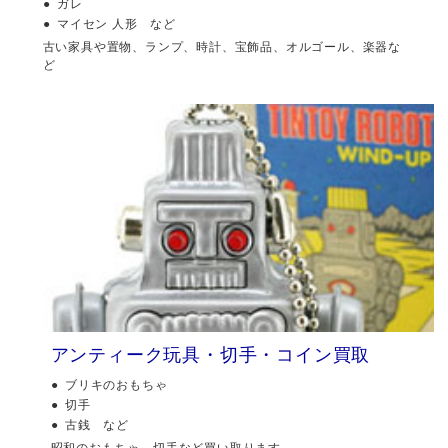
ガレ
マイセン 人形 など
古い家具や置物、ランプ、時計、宝飾品、オルゴール、楽器な
ど
アンティーク玩具・切手・コイン買取
ブリキのおもちゃ
切手
古銭 など
昭和のおもちゃ、切手など買い取ります。