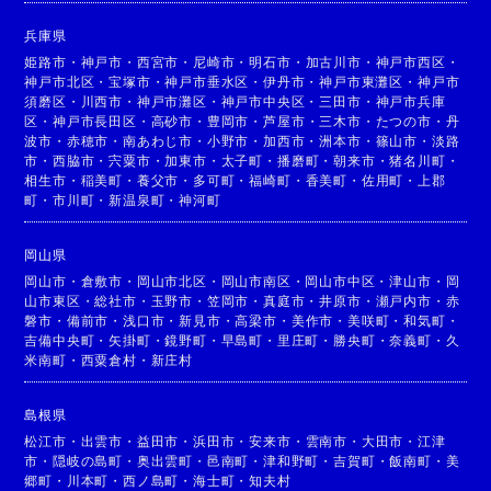
兵庫県
姫路市
・
神戸市
・
西宮市
・
尼崎市
・
明石市
・
加古川市
・
神戸市西区
・
神戸市北区
・
宝塚市
・
神戸市垂水区
・
伊丹市
・
神戸市東灘区
・
神戸市
須磨区
・
川西市
・
神戸市灘区
・
神戸市中央区
・
三田市
・
神戸市兵庫
区
・
神戸市長田区
・
高砂市
・
豊岡市
・
芦屋市
・
三木市
・
たつの市
・
丹
波市
・
赤穂市
・
南あわじ市
・
小野市
・
加西市
・
洲本市
・
篠山市
・
淡路
市
・
西脇市
・
宍粟市
・
加東市
・
太子町
・
播磨町
・
朝来市
・
猪名川町
・
相生市
・
稲美町
・
養父市
・
多可町
・
福崎町
・
香美町
・
佐用町
・
上郡
町
・
市川町
・
新温泉町
・
神河町
岡山県
岡山市
・
倉敷市
・
岡山市北区
・
岡山市南区
・
岡山市中区
・
津山市
・
岡
山市東区
・
総社市
・
玉野市
・
笠岡市
・
真庭市
・
井原市
・
瀬戸内市
・
赤
磐市
・
備前市
・
浅口市
・
新見市
・
高梁市
・
美作市
・
美咲町
・
和気町
・
吉備中央町
・
矢掛町
・
鏡野町
・
早島町
・
里庄町
・
勝央町
・
奈義町
・
久
米南町
・
西粟倉村
・
新庄村
島根県
松江市
・
出雲市
・
益田市
・
浜田市
・
安来市
・
雲南市
・
大田市
・
江津
市
・
隠岐の島町
・
奥出雲町
・
邑南町
・
津和野町
・
吉賀町
・
飯南町
・
美
郷町
・
川本町
・
西ノ島町
・
海士町
・
知夫村