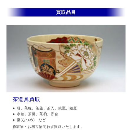
買取品目
茶道具買取
瓶、茶碗、茶釜、茶入、鉄瓶、銀瓶
水差、茶掛、茶杓、香合
棗(なつめ) など
作家物・お稽古物問わず買取いたします。