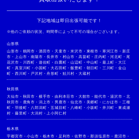
下記地域は即日出張可能です！
※
他のご依頼の状況、時間帯によって不可の場合がございます。
山形県
山形市
・
鶴岡市
・
酒田市
・
天童市
・
米沢市
・
東根市
・
寒河江市
・
新庄
市
・
上山市
・
南陽市
・
長井市
・
村山市
・
高畠町
・
庄内町
・
河北町
・
尾
花沢市
・
川西町
・
遊佐町
・
白鷹町
・
山辺町
・
中山町
・
最上町
・
大江
町
・
真室川町
・
小国町
・
大石田町
・
飯豊町
・
朝日町
・
三川町
・
金山
町
・
西川町
・
戸沢村
・
舟形町
・
鮭川村
・
大蔵村
秋田県
大仙市
・
秋田市
・
横手市
・
由利本荘市
・
大館市
・
能代市
・
湯沢市
・
北
秋田市
・
鹿角市
・
潟上市
・
男鹿市
・
仙北市
・
美郷町
・
にかほ市
・
三種
町
・
羽後町
・
八郎潟町
・
五城目町
・
八峰町
・
小坂町
・
井川町
・
東成瀬
村
・
藤里町
・
大潟村
・
上小阿仁村
栃木県
宇都宮市
・
小山市
・
栃木市
・
足利市
・
佐野市
・
那須塩原市
・
鹿沼市
・