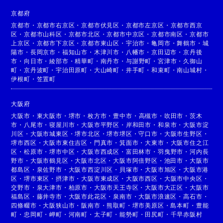
京都府
京都市
・
京都市右京区
・
京都市伏見区
・
京都市左京区
・
京都市西京
区
・
京都市山科区
・
京都市北区
・
京都市中京区
・
京都市南区
・
京都市
上京区
・
京都市下京区
・
京都市東山区
・
宇治市
・
亀岡市
・
舞鶴市
・
城
陽市
・
長岡京市
・
福知山市
・
木津川市
・
八幡市
・
京田辺市
・
京丹後
市
・
向日市
・
綾部市
・
精華町
・
南丹市
・
与謝野町
・
宮津市
・
久御山
町
・
京丹波町
・
宇治田原町
・
大山崎町
・
井手町
・
和束町
・
南山城村
・
伊根町
・
笠置町
大阪府
大阪市
・
東大阪市
・
堺市
・
枚方市
・
豊中市
・
高槻市
・
吹田市
・
茨木
市
・
八尾市
・
寝屋川市
・
大阪市平野区
・
岸和田市
・
和泉市
・
大阪市淀
川区
・
大阪市城東区
・
堺市北区
・
堺市堺区
・
守口市
・
大阪市生野区
・
堺市西区
・
大阪市東住吉区
・
門真市
・
箕面市
・
大東市
・
大阪市住之江
区
・
松原市
・
堺市中区
・
大阪市西成区
・
富田林市
・
羽曳野市
・
河内長
野市
・
大阪市鶴見区
・
大阪市北区
・
大阪市阿倍野区
・
池田市
・
大阪市
都島区
・
泉佐野市
・
大阪市西淀川区
・
貝塚市
・
大阪市旭区
・
大阪市港
区
・
堺市東区
・
摂津市
・
大阪市東成区
・
大阪市西区
・
大阪市中央区
・
交野市
・
泉大津市
・
柏原市
・
大阪市天王寺区
・
大阪市大正区
・
大阪市
福島区
・
藤井寺市
・
大阪市此花区
・
泉南市
・
大阪市浪速区
・
高石市
・
四條畷市
・
大阪狭山市
・
阪南市
・
熊取町
・
堺市美原区
・
島本町
・
豊能
町
・
忠岡町
・
岬町
・
河南町
・
太子町
・
能勢町
・
田尻町
・
千早赤阪村