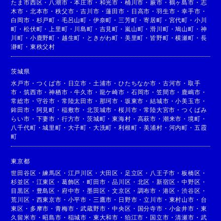
たま市西区
・
八潮市
・
本庄市
・
和光市
・
桶川市
・
蕨市
・
鶴ヶ島市
・
志
木市
・
北本市
・
秩父市
・
吉川市
・
蓮田市
・
日高市
・
羽生市
・
幸手市
・
白岡市
・
杉戸町
・
毛呂山町
・
伊奈町
・
三芳町
・
寄居町
・
宮代町
・
小川
町
・
松伏町
・
上里町
・
川島町
・
吉見町
・
嵐山町
・
滑川町
・
鳩山町
・
神
川町
・
小鹿野町
・
越生町
・
ときがわ町
・
美里町
・
皆野町
・
横瀬町
・
長
瀞町
・
東秩父村
茨城県
水戸市
・
つくば市
・
日立市
・
土浦市
・
ひたちなか市
・
古河市
・
取手
市
・
筑西市
・
神栖市
・
牛久市
・
龍ケ崎市
・
石岡市
・
笠間市
・
鹿嶋市
・
常総市
・
守谷市
・
常陸太田市
・
那珂市
・
坂東市
・
結城市
・
小美玉市
・
鉾田市
・
阿見町
・
稲敷市
・
北茨城市
・
桜川市
・
常陸大宮市
・
つくばみ
らい市
・
下妻市
・
行方市
・
茨城町
・
東海村
・
高萩市
・
潮来市
・
境町
・
八千代町
・
城里町
・
大子町
・
大洗町
・
利根町
・
美浦村
・
河内町
・
五霞
町
東京都
世田谷区
・
練馬区
・
江戸川区
・
大田区
・
足立区
・
八王子市
・
板橋区
・
杉並区
・
江東区
・
葛飾区
・
町田市
・
品川区
・
北区
・
新宿区
・
中野区
・
目黒区
・
豊島区
・
府中市
・
墨田区
・
文京区
・
調布市
・
港区
・
渋谷区
・
荒川区
・
西東京市
・
小平市
・
三鷹市
・
日野市
・
立川市
・
東村山市
・
台
東区
・
多摩市
・
青梅市
・
武蔵野市
・
中央区
・
国分寺市
・
小金井市
・
東
久留米市
・
昭島市
・
稲城市
・
東大和市
・
狛江市
・
国立市
・
清瀬市
・
武