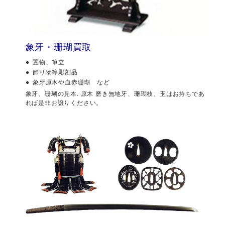
象牙・珊瑚買取
置物、筆立
飾り物等彫刻品
象牙原木や血赤珊瑚 など
象牙、珊瑚の見本. 原木 磨き無地牙、珊瑚枝、玉はお持ちであ
れば是非お譲りください。