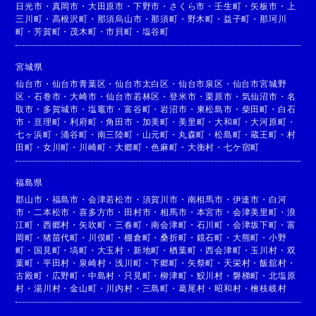
日光市
・
真岡市
・
大田原市
・
下野市
・
さくら市
・
壬生町
・
矢板市
・
上
三川町
・
高根沢町
・
那須烏山市
・
那須町
・
野木町
・
益子町
・
那珂川
町
・
芳賀町
・
茂木町
・
市貝町
・
塩谷町
宮城県
仙台市
・
仙台市青葉区
・
仙台市太白区
・
仙台市泉区
・
仙台市宮城野
区
・
石巻市
・
大崎市
・
仙台市若林区
・
登米市
・
栗原市
・
気仙沼市
・
名
取市
・
多賀城市
・
塩竈市
・
富谷町
・
岩沼市
・
東松島市
・
柴田町
・
白石
市
・
亘理町
・
利府町
・
角田市
・
加美町
・
美里町
・
大和町
・
大河原町
・
七ヶ浜町
・
涌谷町
・
南三陸町
・
山元町
・
丸森町
・
松島町
・
蔵王町
・
村
田町
・
女川町
・
川崎町
・
大郷町
・
色麻町
・
大衡村
・
七ケ宿町
福島県
郡山市
・
福島市
・
会津若松市
・
須賀川市
・
南相馬市
・
伊達市
・
白河
市
・
二本松市
・
喜多方市
・
田村市
・
相馬市
・
本宮市
・
会津美里町
・
浪
江町
・
西郷村
・
矢吹町
・
三春町
・
南会津町
・
石川町
・
会津坂下町
・
富
岡町
・
猪苗代町
・
川俣町
・
棚倉町
・
桑折町
・
鏡石町
・
大熊町
・
小野
町
・
国見町
・
塙町
・
大玉村
・
新地町
・
楢葉町
・
西会津町
・
玉川村
・
双
葉町
・
平田村
・
泉崎村
・
浅川町
・
下郷町
・
矢祭町
・
天栄村
・
飯舘村
・
古殿町
・
広野町
・
中島村
・
只見町
・
柳津町
・
鮫川村
・
磐梯町
・
北塩原
村
・
湯川村
・
金山町
・
川内村
・
三島町
・
葛尾村
・
昭和村
・
檜枝岐村