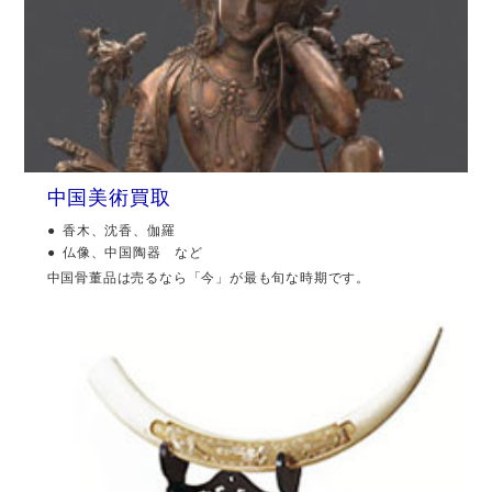
中国美術買取
香木、沈香、伽羅
仏像、中国陶器 など
中国骨董品は売るなら「今」が最も旬な時期です。