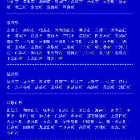
守山市
・
栗東市
・
湖南市
・
野洲市
・
高島市
・
米原市
・
日野町
・
愛荘
町
・
竜王町
・
多賀町
・
豊郷町
・
甲良町
奈良県
奈良市
・
生駒市
・
橿原市
・
大和郡山市
・
香芝市
・
天理市
・
大和高田
市
・
葛城市
・
桜井市
・
五條市
・
宇陀市
・
広陵町
・
田原本町
・
斑鳩町
・
御所市
・
上牧町
・
三郷町
・
平群町
・
王寺町
・
大淀町
・
河合町
・
川西
町
・
安堵町
・
吉野町
・
高取町
・
三宅町
・
下市町
・
明日香村
・
十津川
村
・
山添村
・
御杖村
・
東吉野村
・
曽爾村
・
川上村
・
天川村
・
黒滝村
・
下北山村
・
上北山村
・
野迫川村
福井県
福井市
・
坂井市
・
敦賀市
・
越前市
・
鯖江市
・
大野市
・
小浜市
・
勝山
市
・
永平寺町
・
越前町
・
若狭町
・
南越前町
・
高浜町
・
美浜町
・
池田町
和歌山県
田辺市
・
和歌山市
・
橋本市
・
紀の川市
・
岩出市
・
海南市
・
新宮市
・
有
田市
・
有田川町
・
御坊市
・
白浜町
・
串本町
・
那智勝浦町
・
上富田町
・
みなべ町
・
湯浅町
・
日高川町
・
紀美野町
・
印南町
・
広川町
・
美浜町
・
日高町
・
由良町
・
九度山町
・
すさみ町
・
高野町
・
太地町
・
古座川町
・
北山村