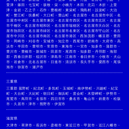
萱津
・
篠田
・
七宝町
・
坂牧
・
栄
・
小橋方
・
木田
・
北苅
・
木折
・
上萱
津
・
金岩
・
乙之子
・
石作
・
豊根村
・
東栄町
・
飛島村
・
設楽町
・
大治
町
・
蟹江町
・
扶桑町
・
大口町
・
豊山町
・
名古屋市
・
名古屋市中区
・
名
古屋市中村区
・
名古屋市東区
・
名古屋市西区
・
名古屋市北区
・
名古屋
市千種区
・
名古屋市昭和区
・
名古屋市瑞穂区
・
名古屋市天白区
・
名古
屋市熱田区
・
名古屋市緑区
・
名古屋市名東区
・
名古屋市守山区
・
名古
屋市中川区
・
名古屋市南区
・
名古屋市港区
・
西加茂郡
・
幡豆郡
・
豊田
市
・
岡崎市
・
刈谷市
・
安城市
・
知立市
・
西尾市
・
碧南市
・
大府市
・
高
浜市
・
半田市
・
豊明市
・
常滑市
・
東海市
・
一宮市
・
知多市
・
蒲郡市
・
豊川市
・
豊橋市
・
新城市
・
田原市
・
尾西市
・
知多郡
・
丹羽郡
・
海部
郡
・
西春日井郡
・
稲沢市
・
津島市
・
江南市
・
春日井市
・
小牧市
・
犬山
市
・
岩倉市
・
北名古屋市
・
日進市
・
清須市
・
長久手市
・
愛西市
・
尾張
旭市
・
弥富市
・
瀬戸市
三重県
三重郡 菰野町
・
紀北町
・
多気町
・
玉城町
・
南伊勢町
・
川越町
・
紀宝
町
・
大台町
・
大紀町
・
朝日町
・
御浜町
・
度会町
・
木曽岬町
・
伊勢市
・
尾鷲市
・
鳥羽市
・
名張市
・
四日市市
・
桑名市
・
亀山市
・
鈴鹿市
・
松阪
市
・
久居市
・
津市
・
熊野市
・
伊賀市
滋賀県
大津市
・
草津市
・
長浜市
・
彦根市
・
東近江市
・
甲賀市
・
近江八幡市
・