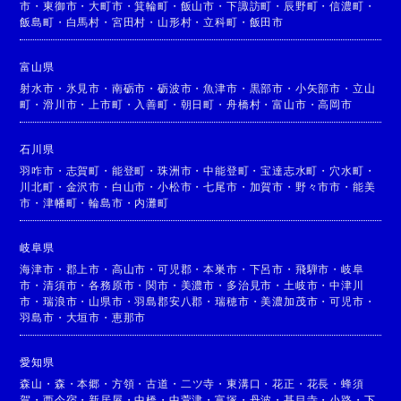
市
・
東御市
・
大町市
・
箕輪町
・
飯山市
・
下諏訪町
・
辰野町
・
信濃町
・
飯島町
・
白馬村
・
宮田村
・
山形村
・
立科町
・
飯田市
富山県
射水市
・
氷見市
・
南砺市
・
砺波市
・
魚津市
・
黒部市
・
小矢部市
・
立山
町
・
滑川市
・
上市町
・
入善町
・
朝日町
・
舟橋村
・
富山市
・
高岡市
石川県
羽咋市
・
志賀町
・
能登町
・
珠洲市
・
中能登町
・
宝達志水町
・
穴水町
・
川北町
・
金沢市
・
白山市
・
小松市
・
七尾市
・
加賀市
・
野々市市
・
能美
市
・
津幡町
・
輪島市
・
内灘町
岐阜県
海津市
・
郡上市
・
高山市
・
可児郡
・
本巣市
・
下呂市
・
飛騨市
・
岐阜
市
・
清須市
・
各務原市
・
関市
・
美濃市
・
多治見市
・
土岐市
・
中津川
市
・
瑞浪市
・
山県市
・
羽島郡安八郡
・
瑞穂市
・
美濃加茂市
・
可児市
・
羽島市
・
大垣市
・
恵那市
愛知県
森山
・
森
・
本郷
・
方領
・
古道
・
二ツ寺
・
東溝口
・
花正
・
花長
・
蜂須
賀
・
西今宿
・
新居屋
・
中橋
・
中萱津
・
富塚
・
丹波
・
甚目寺
・
小路
・
下