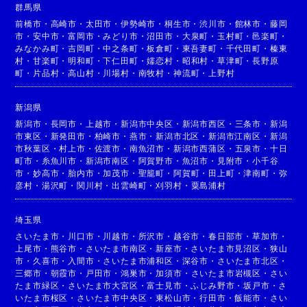
群馬県
前橋市
・
高崎市
・
太田市
・
伊勢崎市
・
桐生市
・
渋川市
・
館林市
・
藤岡
市
・
安中市
・
富岡市
・
みどり市
・
沼田市
・
大泉町
・
玉村町
・
邑楽町
・
みなかみ町
・
吉岡町
・
中之条町
・
板倉町
・
東吾妻町
・
千代田町
・
榛東
村
・
甘楽町
・
明和町
・
下仁田町
・
嬬恋村
・
昭和村
・
草津町
・
長野原
町
・
片品村
・
高山村
・
川場村
・
南牧村
・
神流町
・
上野村
新潟県
新潟市
・
長岡市
・
上越市
・
新潟市中央区
・
新潟市西区
・
三条市
・
新潟
市東区
・
新発田市
・
柏崎市
・
燕市
・
新潟市北区
・
新潟市江南区
・
新潟
市秋葉区
・
村上市
・
佐渡市
・
南魚沼市
・
新潟市西蒲区
・
五泉市
・
十日
町市
・
糸魚川市
・
新潟市南区
・
阿賀野市
・
魚沼市
・
見附市
・
小千谷
市
・
妙高市
・
胎内市
・
加茂市
・
聖籠町
・
阿賀町
・
田上町
・
津南町
・
弥
彦村
・
湯沢町
・
関川村
・
出雲崎町
・
刈羽村
・
粟島浦村
埼玉県
さいたま市
・
川口市
・
川越市
・
所沢市
・
越谷市
・
春日部市
・
草加市
・
上尾市
・
熊谷市
・
さいたま市南区
・
新座市
・
さいたま市見沼区
・
狭山
市
・
久喜市
・
入間市
・
さいたま市浦和区
・
深谷市
・
さいたま市北区
・
三郷市
・
朝霞市
・
戸田市
・
鴻巣市
・
加須市
・
さいたま市岩槻区
・
さい
たま市緑区
・
さいたま市大宮区
・
富士見市
・
ふじみ野市
・
坂戸市
・
さ
いたま市桜区
・
さいたま市中央区
・
東松山市
・
行田市
・
飯能市
・
さい