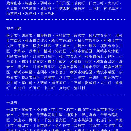
蔵村山市
・
福生市
・
羽村市
・
千代田区
・
瑞穂町
・
日の出町
・
大島町
・
八丈町
・
奥多摩町
・
新島村
・
小笠原村
・
檜原村
・
三宅村
・
神津島村
・
御蔵島村
・
利島村
・
青ヶ島村
神奈川県
横浜市
・
川崎市
・
相模原市
・
横須賀市
・
藤沢市
・
横浜市青葉区
・
相模
原市南区
・
横浜市港北区
・
横浜市戸塚区
・
横浜市鶴見区
・
相模原市中
央区
・
平塚市
・
横浜市旭区
・
茅ヶ崎市
・
川崎市中原区
・
横浜市神奈川
区
・
大和市
・
厚木市
・
横浜市港南区
・
川崎市宮前区
・
川崎市高津区
・
川崎市多摩区
・
川崎市川崎区
・
横浜市金沢区
・
横浜市保土ケ谷区
・
小
田原市
・
横浜市都筑区
・
横浜市南区
・
相模原市緑区
・
横浜市緑区
・
鎌
倉市
・
秦野市
・
川崎市麻生区
・
横浜市泉区
・
川崎市幸区
・
横浜市磯子
区
・
横浜市中区
・
座間市
・
海老名市
・
横浜市瀬谷区
・
横浜市栄区
・
伊
勢原市
・
横浜市西区
・
綾瀬市
・
逗子市
・
三浦市
・
寒川町
・
南足柄市
・
愛川町
・
葉山町
・
大磯町
・
湯河原町
・
二宮町
・
開成町
・
大井町
・
箱根
町
・
山北町
・
松田町
・
中井町
・
真鶴町
・
清川村
千葉県
千葉市
・
船橋市
・
松戸市
・
市川市
・
柏市
・
市原市
・
千葉市中央区
・
佐
倉市
・
八千代市
・
千葉市花見川区
・
浦安市
・
習志野市
・
千葉市稲毛
区
・
流山市
・
野田市
・
千葉市若葉区
・
千葉市美浜区
・
我孫子市
・
木更
津市
・
成田市
・
千葉市緑区
・
鎌ケ谷市
・
茂原市
・
印西市
・
君津市
・
四
街道市
・
八街市
・
香取市
・
銚子市
・
旭市
・
東金市
・
袖ケ浦市
・
白井