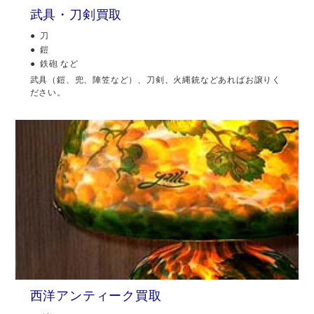
武具・刀剣買取
刀
鎧
鉄砲 など
武具（鎧、兜、陣笠など）、刀剣、火縄銃などあればお譲りく
ださい。
西洋アンティーク買取