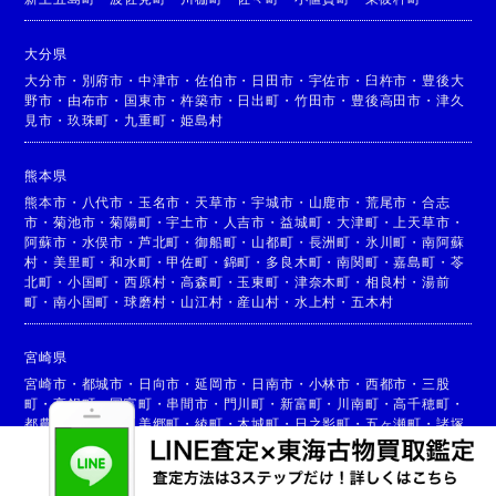
大分県
大分市
・
別府市
・
中津市
・
佐伯市
・
日田市
・
宇佐市
・
臼杵市
・
豊後大
野市
・
由布市
・
国東市
・
杵築市
・
日出町
・
竹田市
・
豊後高田市
・
津久
見市
・
玖珠町
・
九重町
・
姫島村
熊本県
熊本市
・
八代市
・
玉名市
・
天草市
・
宇城市
・
山鹿市
・
荒尾市
・
合志
市
・
菊池市
・
菊陽町
・
宇土市
・
人吉市
・
益城町
・
大津町
・
上天草市
・
阿蘇市
・
水俣市
・
芦北町
・
御船町
・
山都町
・
長洲町
・
氷川町
・
南阿蘇
村
・
美里町
・
和水町
・
甲佐町
・
錦町
・
多良木町
・
南関町
・
嘉島町
・
苓
北町
・
小国町
・
西原村
・
高森町
・
玉東町
・
津奈木町
・
相良村
・
湯前
町
・
南小国町
・
球磨村
・
山江村
・
産山村
・
水上村
・
五木村
宮崎県
宮崎市
・
都城市
・
日向市
・
延岡市
・
日南市
・
小林市
・
西都市
・
三股
町
・
高鍋町
・
国富町
・
串間市
・
門川町
・
新富町
・
川南町
・
高千穂町
・
都農町
・
高原町
・
美郷町
・
綾町
・
木城町
・
日之影町
・
五ヶ瀬町
・
諸塚
村
・
椎葉村
・
西米良村