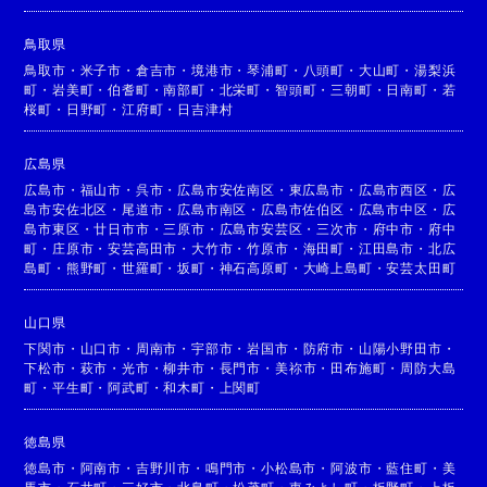
鳥取県
鳥取市
・
米子市
・
倉吉市
・
境港市
・
琴浦町
・
八頭町
・
大山町
・
湯梨浜
町
・
岩美町
・
伯耆町
・
南部町
・
北栄町
・
智頭町
・
三朝町
・
日南町
・
若
桜町
・
日野町
・
江府町
・
日吉津村
広島県
広島市
・
福山市
・
呉市
・
広島市安佐南区
・
東広島市
・
広島市西区
・
広
島市安佐北区
・
尾道市
・
広島市南区
・
広島市佐伯区
・
広島市中区
・
広
島市東区
・
廿日市市
・
三原市
・
広島市安芸区
・
三次市
・
府中市
・
府中
町
・
庄原市
・
安芸高田市
・
大竹市
・
竹原市
・
海田町
・
江田島市
・
北広
島町
・
熊野町
・
世羅町
・
坂町
・
神石高原町
・
大崎上島町
・
安芸太田町
山口県
下関市
・
山口市
・
周南市
・
宇部市
・
岩国市
・
防府市
・
山陽小野田市
・
下松市
・
萩市
・
光市
・
柳井市
・
長門市
・
美祢市
・
田布施町
・
周防大島
町
・
平生町
・
阿武町
・
和木町
・
上関町
徳島県
徳島市
・
阿南市
・
吉野川市
・
鳴門市
・
小松島市
・
阿波市
・
藍住町
・
美