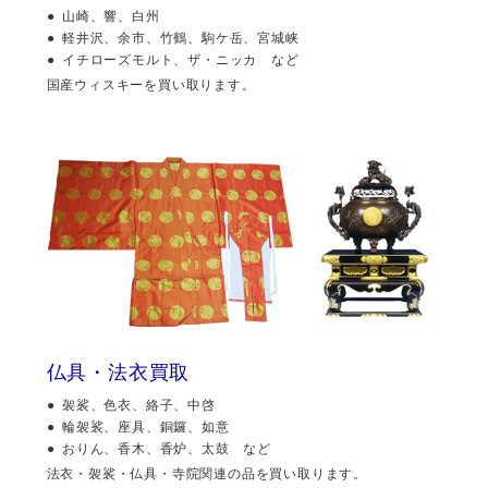
山崎、響、白州
軽井沢、余市、竹鶴、駒ケ岳、宮城峡
イチローズモルト、ザ・ニッカ など
国産ウィスキーを買い取ります。
仏具・法衣買取
袈裟、色衣、絡子、中啓
輪袈裟、座具、銅鑼、如意
おりん、香木、香炉、太鼓 など
法衣・袈裟・仏具・寺院関連の品を買い取ります。