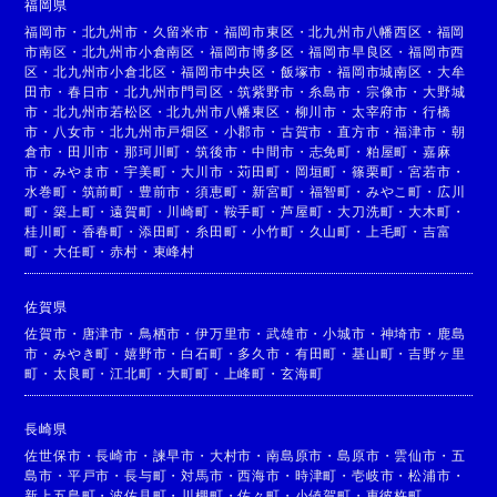
福岡県
福岡市
・
北九州市
・
久留米市
・
福岡市東区
・
北九州市八幡西区
・
福岡
市南区
・
北九州市小倉南区
・
福岡市博多区
・
福岡市早良区
・
福岡市西
区
・
北九州市小倉北区
・
福岡市中央区
・
飯塚市
・
福岡市城南区
・
大牟
田市
・
春日市
・
北九州市門司区
・
筑紫野市
・
糸島市
・
宗像市
・
大野城
市
・
北九州市若松区
・
北九州市八幡東区
・
柳川市
・
太宰府市
・
行橋
市
・
八女市
・
北九州市戸畑区
・
小郡市
・
古賀市
・
直方市
・
福津市
・
朝
倉市
・
田川市
・
那珂川町
・
筑後市
・
中間市
・
志免町
・
粕屋町
・
嘉麻
市
・
みやま市
・
宇美町
・
大川市
・
苅田町
・
岡垣町
・
篠栗町
・
宮若市
・
水巻町
・
筑前町
・
豊前市
・
須恵町
・
新宮町
・
福智町
・
みやこ町
・
広川
町
・
築上町
・
遠賀町
・
川崎町
・
鞍手町
・
芦屋町
・
大刀洗町
・
大木町
・
桂川町
・
香春町
・
添田町
・
糸田町
・
小竹町
・
久山町
・
上毛町
・
吉富
町
・
大任町
・
赤村
・
東峰村
佐賀県
佐賀市
・
唐津市
・
鳥栖市
・
伊万里市
・
武雄市
・
小城市
・
神埼市
・
鹿島
市
・
みやき町
・
嬉野市
・
白石町
・
多久市
・
有田町
・
基山町
・
吉野ヶ里
町
・
太良町
・
江北町
・
大町町
・
上峰町
・
玄海町
長崎県
佐世保市
・
長崎市
・
諫早市
・
大村市
・
南島原市
・
島原市
・
雲仙市
・
五
島市
・
平戸市
・
長与町
・
対馬市
・
西海市
・
時津町
・
壱岐市
・
松浦市
・
新上五島町
・
波佐見町
・
川棚町
・
佐々町
・
小値賀町
・
東彼杵町