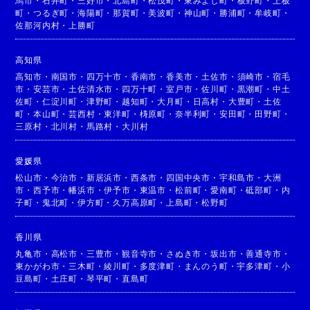
馬市
・
石井町
・
三好市
・
北島町
・
松茂町
・
東みよし町
・
板野町
・
上板
町
・
つるぎ町
・
海陽町
・
那賀町
・
美波町
・
神山町
・
勝浦町
・
牟岐町
・
佐那河内村
・
上勝町
高知県
高知市
・
南国市
・
四万十市
・
香南市
・
香美市
・
土佐市
・
須崎市
・
宿毛
市
・
安芸市
・
土佐清水市
・
四万十町
・
室戸市
・
佐川町
・
黒潮町
・
中土
佐町
・
仁淀川町
・
津野町
・
越知町
・
大月町
・
日高村
・
大豊町
・
土佐
町
・
本山町
・
芸西村
・
東洋町
・
梼原町
・
奈半利町
・
安田町
・
田野町
・
三原村
・
北川村
・
馬路村
・
大川村
愛媛県
松山市
・
今治市
・
新居浜市
・
西条市
・
四国中央市
・
宇和島市
・
大洲
市
・
西予市
・
幡浜市
・
伊予市
・
東温市
・
松前町
・
愛南町
・
砥部町
・
内
子町
・
鬼北町
・
伊方町
・
久万高原町
・
上島町
・
松野町
香川県
丸亀市
・
高松市
・
三豊市
・
観音寺市
・
さぬき市
・
坂出市
・
善通寺市
・
東かがわ市
・
三木町
・
綾川町
・
多度津町
・
まんのう町
・
宇多津町
・
小
豆島町
・
土庄町
・
琴平町
・
直島町