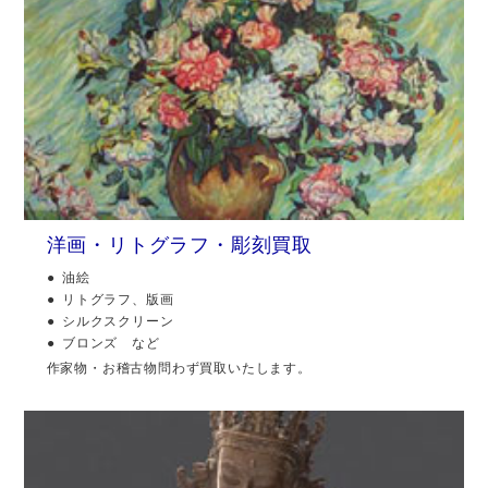
洋画・リトグラフ・彫刻買取
油絵
リトグラフ、版画
シルクスクリーン
ブロンズ など
作家物・お稽古物問わず買取いたします。