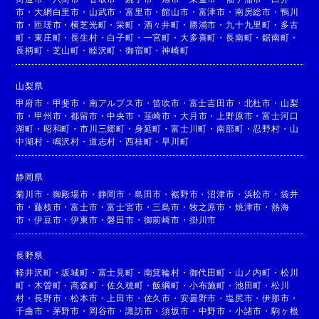
市
・
大網白里市
・
山武市
・
富里市
・
館山市
・
富津市
・
南房総市
・
鴨川
市
・
匝瑳市
・
横芝光町
・
栄町
・
酒々井町
・
勝浦市
・
九十九里町
・
多古
町
・
東庄町
・
長生村
・
白子町
・
一宮町
・
大多喜町
・
長南町
・
鋸南町
・
長柄町
・
芝山町
・
睦沢町
・
御宿町
・
神崎町
山梨県
甲府市
・
甲斐市
・
南アルプス市
・
笛吹市
・
富士吉田市
・
北杜市
・
山梨
市
・
甲州市
・
都留市
・
中央市
・
韮崎市
・
大月市
・
上野原市
・
富士河口
湖町
・
昭和町
・
市川三郷町
・
身延町
・
富士川町
・
南部町
・
忍野村
・
山
中湖村
・
鳴沢村
・
道志村
・
西桂町
・
早川町
静岡県
菊川市
・
御殿場市
・
静岡市
・
島田市
・
裾野市
・
沼津市
・
浜松市
・
袋井
市
・
藤枝市
・
富士市
・
富士宮市
・
三島市
・
牧之原市
・
焼津市
・
熱海
市
・
伊豆市
・
伊東市
・
磐田市
・
御前崎市
・
掛川市
長野県
軽井沢町
・
坂城町
・
富士見町
・
南箕輪村
・
御代田町
・
山ノ内町
・
松川
町
・
木曽町
・
高森町
・
佐久穂町
・
飯綱町
・
小布施町
・
池田町
・
松川
村
・
長野市
・
松本市
・
上田市
・
佐久市
・
安曇野市
・
塩尻市
・
伊那市
・
千曲市
・
茅野市
・
岡谷市
・
諏訪市
・
須坂市
・
中野市
・
小諸市
・
駒ヶ根