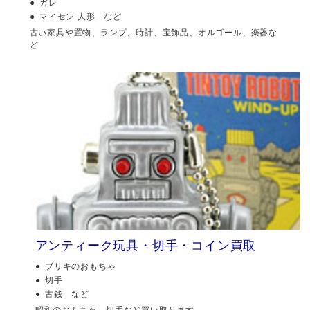
ガレ
マイセン 人形 など
古い家具や置物、ランプ、時計、宝飾品、オルゴール、楽器な
ど
アンティーク玩具・切手・コイン買取
ブリキのおもちゃ
切手
古銭 など
昭和のおもちゃ、切手など買い取ります。