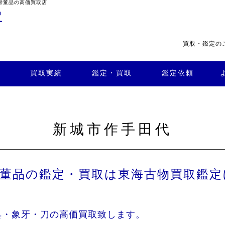
骨董品の高価買取店
買取・鑑定の
・買
よくある
取
鑑定依頼
質問
店舗案内
買取実績
鑑定・買取
鑑定依頼
新城市作手田代
骨董品の鑑定・買取は東海古物買取鑑定
具・象牙・刀の高価買取致します。