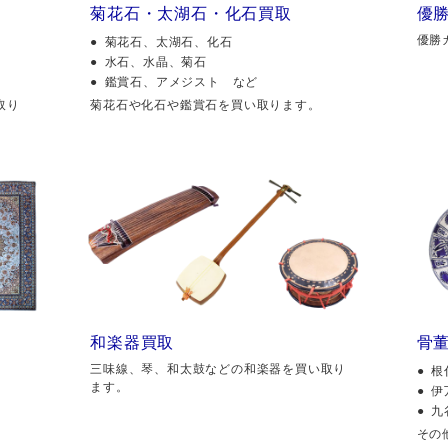
菊花石・太湖石・化石買取
優
優勝
菊花石、太湖石、化石
水石、水晶、菊石
鑑賞石、アメジスト など
取り
菊花石や化石や鑑賞石を買い取ります。
和楽器買取
骨
三味線、琴、和太鼓などの和楽器を買い取り
根
ます。
伊
九
その