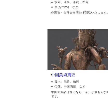
水差、茶掛、茶杓、香合
棗(なつめ) など
作家物・お稽古物問わず買取いたします
中国美術買取
香木、沈香、伽羅
仏像、中国陶器 など
中国骨董品は売るなら「今」が最も旬な
です。