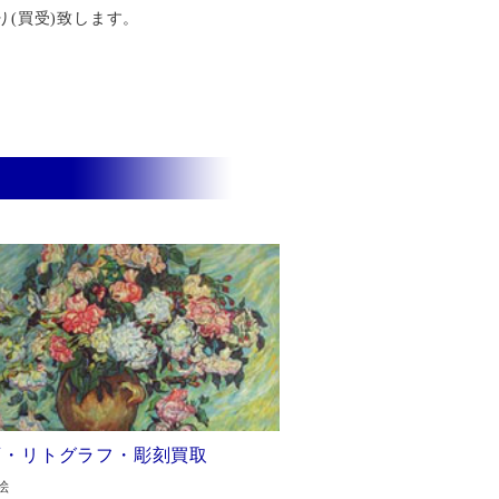
り(買受)致します。
画・リトグラフ・彫刻買取
絵