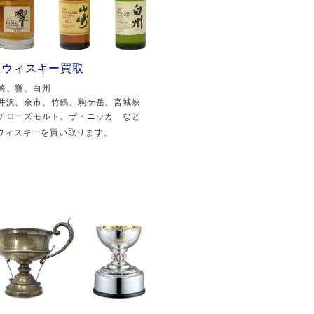
産ウィスキー買取
崎、響、白州
井沢、余市、竹鶴、駒ケ岳、宮城峡
チローズモルト、ザ・ニッカ など
ウィスキーを買い取ります。