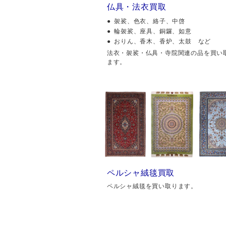
仏具・法衣買取
袈裟、色衣、絡子、中啓
輪袈裟、座具、銅鑼、如意
おりん、香木、香炉、太鼓 など
法衣・袈裟・仏具・寺院関連の品を買い
ます。
ペルシャ絨毯買取
ペルシャ絨毯を買い取ります。