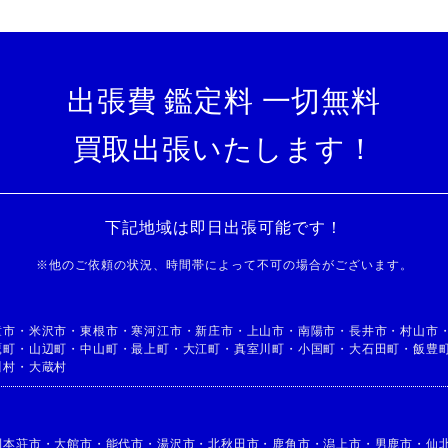
出張費 鑑定料 一切無料
買取出張いたします！
下記地域は即日出張可能です！
※
他のご依頼の状況、時間帯によって不可の場合がございます。
童市
・
米沢市
・
東根市
・
寒河江市
・
新庄市
・
上山市
・
南陽市
・
長井市
・
村山市
鷹町
・
山辺町
・
中山町
・
最上町
・
大江町
・
真室川町
・
小国町
・
大石田町
・
飯豊
川村
・
大蔵村
利本荘市
・
大館市
・
能代市
・
湯沢市
・
北秋田市
・
鹿角市
・
潟上市
・
男鹿市
・
仙