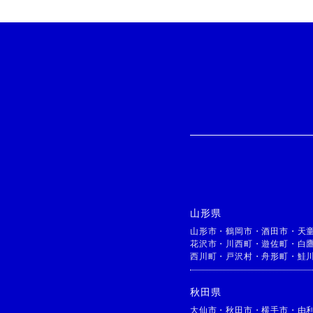
山形県
山形市
・
鶴岡市
・
酒田市
・
天
花沢市
・
川西町
・
遊佐町
・
白
西川町
・
戸沢村
・
舟形町
・
鮭
秋田県
大仙市
・
秋田市
・
横手市
・
由