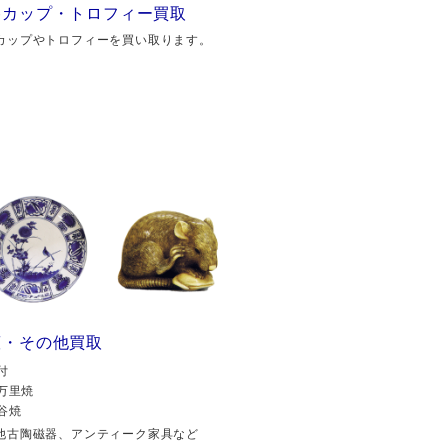
勝カップ・トロフィー買取
カップやトロフィーを買い取ります。
董・その他買取
付
万里焼
谷焼
他古陶磁器、アンティーク家具など