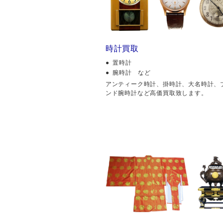
時計買取
置時計
腕時計 など
アンティーク時計、掛時計、大名時計、
ンド腕時計など高価買取致します。