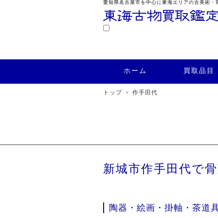
愛知県名古屋市を中心に東海エリアの古美術・
鑑定
ホーム
買取品目
買取実績
ホーム
買取品目
トップ
作手田代
新城市作手田代で
陶器・絵画・掛軸・茶道