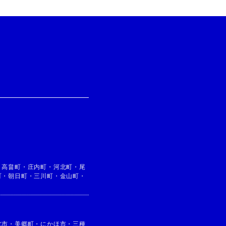
・
高畠町
・
庄内町
・
河北町
・
尾
町
・
朝日町
・
三川町
・
金山町
・
北市
・
美郷町
・
にかほ市
・
三種