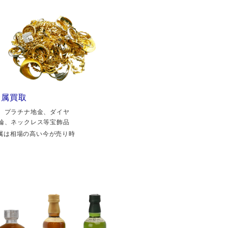
金属買取
、プラチナ地金、ダイヤ
輪、ネックレス等宝飾品
属は相場の高い今が売り時