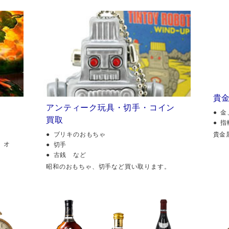
貴
アンティーク玩具・切手・コイン
金
買取
指
貴金
ブリキのおもちゃ
、オ
切手
古銭 など
昭和のおもちゃ、切手など買い取ります。