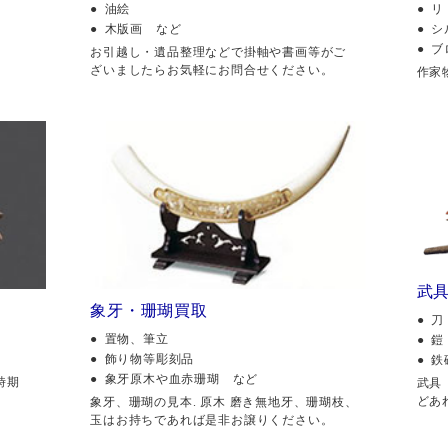
油絵
リ
木版画 など
シ
ブ
。
お引越し・遺品整理などで掛軸や書画等がご
ざいましたらお気軽にお問合せください。
作家
武
象牙・珊瑚買取
刀
置物、筆立
鎧
飾り物等彫刻品
鉄
象牙原木や血赤珊瑚 など
時期
武具
どあ
象牙、珊瑚の見本. 原木 磨き無地牙、珊瑚枝、
玉はお持ちであれば是非お譲りください。