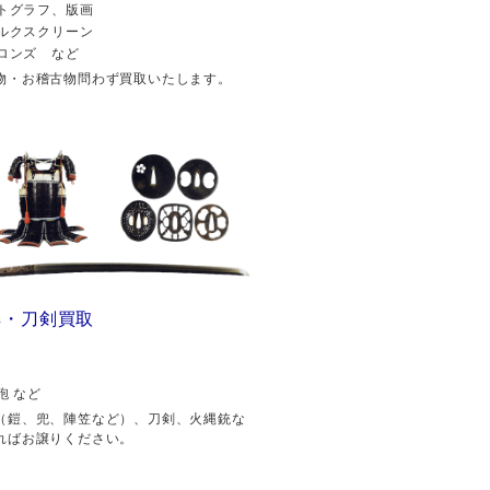
トグラフ、版画
ルクスクリーン
ロンズ など
物・お稽古物問わず買取いたします。
具・刀剣買取
砲 など
（鎧、兜、陣笠など）、刀剣、火縄銃な
ればお譲りください。