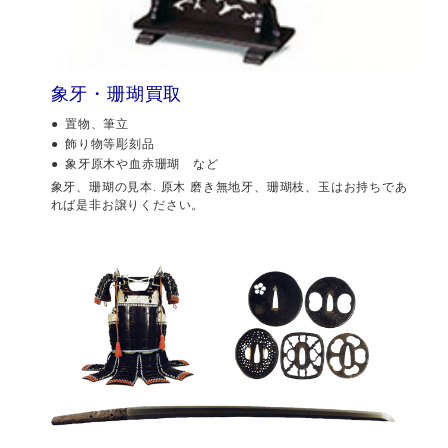
象牙・珊瑚買取
置物、筆立
飾り物等彫刻品
象牙原木や血赤珊瑚 など
象牙、珊瑚の見本. 原木 磨き無地牙、珊瑚枝、玉はお持ちであ
れば是非お譲りください。