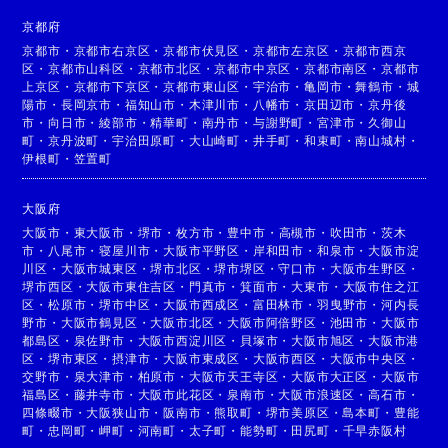
京都府
京都市
・
京都市右京区
・
京都市伏見区
・
京都市左京区
・
京都市西京
区
・
京都市山科区
・
京都市北区
・
京都市中京区
・
京都市南区
・
京都市
上京区
・
京都市下京区
・
京都市東山区
・
宇治市
・
亀岡市
・
舞鶴市
・
城
陽市
・
長岡京市
・
福知山市
・
木津川市
・
八幡市
・
京田辺市
・
京丹後
市
・
向日市
・
綾部市
・
精華町
・
南丹市
・
与謝野町
・
宮津市
・
久御山
町
・
京丹波町
・
宇治田原町
・
大山崎町
・
井手町
・
和束町
・
南山城村
・
伊根町
・
笠置町
大阪府
大阪市
・
東大阪市
・
堺市
・
枚方市
・
豊中市
・
高槻市
・
吹田市
・
茨木
市
・
八尾市
・
寝屋川市
・
大阪市平野区
・
岸和田市
・
和泉市
・
大阪市淀
川区
・
大阪市城東区
・
堺市北区
・
堺市堺区
・
守口市
・
大阪市生野区
・
堺市西区
・
大阪市東住吉区
・
門真市
・
箕面市
・
大東市
・
大阪市住之江
区
・
松原市
・
堺市中区
・
大阪市西成区
・
富田林市
・
羽曳野市
・
河内長
野市
・
大阪市鶴見区
・
大阪市北区
・
大阪市阿倍野区
・
池田市
・
大阪市
都島区
・
泉佐野市
・
大阪市西淀川区
・
貝塚市
・
大阪市旭区
・
大阪市港
区
・
堺市東区
・
摂津市
・
大阪市東成区
・
大阪市西区
・
大阪市中央区
・
交野市
・
泉大津市
・
柏原市
・
大阪市天王寺区
・
大阪市大正区
・
大阪市
福島区
・
藤井寺市
・
大阪市此花区
・
泉南市
・
大阪市浪速区
・
高石市
・
四條畷市
・
大阪狭山市
・
阪南市
・
熊取町
・
堺市美原区
・
島本町
・
豊能
町
・
忠岡町
・
岬町
・
河南町
・
太子町
・
能勢町
・
田尻町
・
千早赤阪村