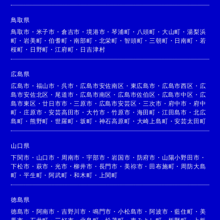
鳥取県
鳥取市
・
米子市
・
倉吉市
・
境港市
・
琴浦町
・
八頭町
・
大山町
・
湯梨浜
町
・
岩美町
・
伯耆町
・
南部町
・
北栄町
・
智頭町
・
三朝町
・
日南町
・
若
桜町
・
日野町
・
江府町
・
日吉津村
広島県
広島市
・
福山市
・
呉市
・
広島市安佐南区
・
東広島市
・
広島市西区
・
広
島市安佐北区
・
尾道市
・
広島市南区
・
広島市佐伯区
・
広島市中区
・
広
島市東区
・
廿日市市
・
三原市
・
広島市安芸区
・
三次市
・
府中市
・
府中
町
・
庄原市
・
安芸高田市
・
大竹市
・
竹原市
・
海田町
・
江田島市
・
北広
島町
・
熊野町
・
世羅町
・
坂町
・
神石高原町
・
大崎上島町
・
安芸太田町
山口県
下関市
・
山口市
・
周南市
・
宇部市
・
岩国市
・
防府市
・
山陽小野田市
・
下松市
・
萩市
・
光市
・
柳井市
・
長門市
・
美祢市
・
田布施町
・
周防大島
町
・
平生町
・
阿武町
・
和木町
・
上関町
徳島県
徳島市
・
阿南市
・
吉野川市
・
鳴門市
・
小松島市
・
阿波市
・
藍住町
・
美