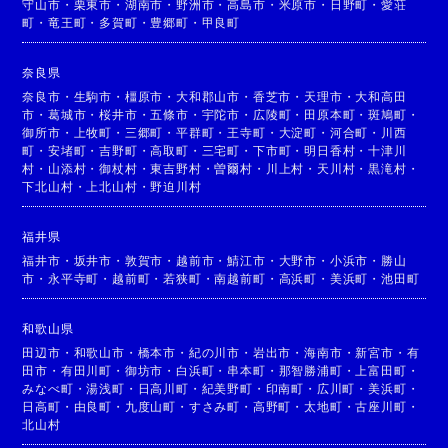
守山市
・
栗東市
・
湖南市
・
野洲市
・
高島市
・
米原市
・
日野町
・
愛荘
町
・
竜王町
・
多賀町
・
豊郷町
・
甲良町
奈良県
奈良市
・
生駒市
・
橿原市
・
大和郡山市
・
香芝市
・
天理市
・
大和高田
市
・
葛城市
・
桜井市
・
五條市
・
宇陀市
・
広陵町
・
田原本町
・
斑鳩町
・
御所市
・
上牧町
・
三郷町
・
平群町
・
王寺町
・
大淀町
・
河合町
・
川西
町
・
安堵町
・
吉野町
・
高取町
・
三宅町
・
下市町
・
明日香村
・
十津川
村
・
山添村
・
御杖村
・
東吉野村
・
曽爾村
・
川上村
・
天川村
・
黒滝村
・
下北山村
・
上北山村
・
野迫川村
福井県
福井市
・
坂井市
・
敦賀市
・
越前市
・
鯖江市
・
大野市
・
小浜市
・
勝山
市
・
永平寺町
・
越前町
・
若狭町
・
南越前町
・
高浜町
・
美浜町
・
池田町
和歌山県
田辺市
・
和歌山市
・
橋本市
・
紀の川市
・
岩出市
・
海南市
・
新宮市
・
有
田市
・
有田川町
・
御坊市
・
白浜町
・
串本町
・
那智勝浦町
・
上富田町
・
みなべ町
・
湯浅町
・
日高川町
・
紀美野町
・
印南町
・
広川町
・
美浜町
・
日高町
・
由良町
・
九度山町
・
すさみ町
・
高野町
・
太地町
・
古座川町
・
北山村