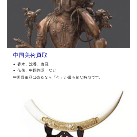
中国美術買取
香木、沈香、伽羅
仏像、中国陶器 など
中国骨董品は売るなら「今」が最も旬な時期です。