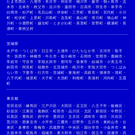
たま市西区
・
八潮市
・
本庄市
・
和光市
・
桶川市
・
蕨市
・
鶴ヶ島市
・
志
木市
・
北本市
・
秩父市
・
吉川市
・
蓮田市
・
日高市
・
羽生市
・
幸手市
・
白岡市
・
杉戸町
・
毛呂山町
・
伊奈町
・
三芳町
・
寄居町
・
宮代町
・
小川
町
・
松伏町
・
上里町
・
川島町
・
吉見町
・
嵐山町
・
滑川町
・
鳩山町
・
神
川町
・
小鹿野町
・
越生町
・
ときがわ町
・
美里町
・
皆野町
・
横瀬町
・
長
瀞町
・
東秩父村
茨城県
水戸市
・
つくば市
・
日立市
・
土浦市
・
ひたちなか市
・
古河市
・
取手
市
・
筑西市
・
神栖市
・
牛久市
・
龍ケ崎市
・
石岡市
・
笠間市
・
鹿嶋市
・
常総市
・
守谷市
・
常陸太田市
・
那珂市
・
坂東市
・
結城市
・
小美玉市
・
鉾田市
・
阿見町
・
稲敷市
・
北茨城市
・
桜川市
・
常陸大宮市
・
つくばみ
らい市
・
下妻市
・
行方市
・
茨城町
・
東海村
・
高萩市
・
潮来市
・
境町
・
八千代町
・
城里町
・
大子町
・
大洗町
・
利根町
・
美浦村
・
河内町
・
五霞
町
東京都
世田谷区
・
練馬区
・
江戸川区
・
大田区
・
足立区
・
八王子市
・
板橋区
・
杉並区
・
江東区
・
葛飾区
・
町田市
・
品川区
・
北区
・
新宿区
・
中野区
・
目黒区
・
豊島区
・
府中市
・
墨田区
・
文京区
・
調布市
・
港区
・
渋谷区
・
荒川区
・
西東京市
・
小平市
・
三鷹市
・
日野市
・
立川市
・
東村山市
・
台
東区
・
多摩市
・
青梅市
・
武蔵野市
・
中央区
・
国分寺市
・
小金井市
・
東
久留米市
・
昭島市
・
稲城市
・
東大和市
・
狛江市
・
国立市
・
清瀬市
・
武