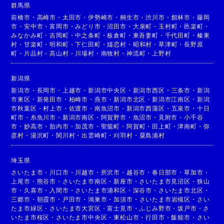
群馬県
前橋市
・
高崎市
・
太田市
・
伊勢崎市
・
桐生市
・
渋川市
・
館林市
・
藤岡
市
・
安中市
・
富岡市
・
みどり市
・
沼田市
・
大泉町
・
玉村町
・
邑楽町
・
みなかみ町
・
吉岡町
・
中之条町
・
板倉町
・
東吾妻町
・
千代田町
・
榛東
村
・
甘楽町
・
明和町
・
下仁田町
・
嬬恋村
・
昭和村
・
草津町
・
長野原
町
・
片品村
・
高山村
・
川場村
・
南牧村
・
神流町
・
上野村
新潟県
新潟市
・
長岡市
・
上越市
・
新潟市中央区
・
新潟市西区
・
三条市
・
新潟
市東区
・
新発田市
・
柏崎市
・
燕市
・
新潟市北区
・
新潟市江南区
・
新潟
市秋葉区
・
村上市
・
佐渡市
・
南魚沼市
・
新潟市西蒲区
・
五泉市
・
十日
町市
・
糸魚川市
・
新潟市南区
・
阿賀野市
・
魚沼市
・
見附市
・
小千谷
市
・
妙高市
・
胎内市
・
加茂市
・
聖籠町
・
阿賀町
・
田上町
・
津南町
・
弥
彦村
・
湯沢町
・
関川村
・
出雲崎町
・
刈羽村
・
粟島浦村
埼玉県
さいたま市
・
川口市
・
川越市
・
所沢市
・
越谷市
・
春日部市
・
草加市
・
上尾市
・
熊谷市
・
さいたま市南区
・
新座市
・
さいたま市見沼区
・
狭山
市
・
久喜市
・
入間市
・
さいたま市浦和区
・
深谷市
・
さいたま市北区
・
三郷市
・
朝霞市
・
戸田市
・
鴻巣市
・
加須市
・
さいたま市岩槻区
・
さい
たま市緑区
・
さいたま市大宮区
・
富士見市
・
ふじみ野市
・
坂戸市
・
さ
いたま市桜区
・
さいたま市中央区
・
東松山市
・
行田市
・
飯能市
・
さい