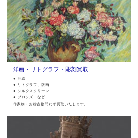
洋画・リトグラフ・彫刻買取
油絵
リトグラフ、版画
シルクスクリーン
ブロンズ など
作家物・お稽古物問わず買取いたします。