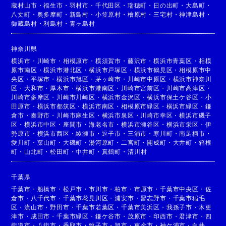
蔵村山市
・
福生市
・
羽村市
・
千代田区
・
瑞穂町
・
日の出町
・
大島町
・
八丈町
・
奥多摩町
・
新島村
・
小笠原村
・
檜原村
・
三宅村
・
神津島村
・
御蔵島村
・
利島村
・
青ヶ島村
神奈川県
横浜市
・
川崎市
・
相模原市
・
横須賀市
・
藤沢市
・
横浜市青葉区
・
相模
原市南区
・
横浜市港北区
・
横浜市戸塚区
・
横浜市鶴見区
・
相模原市中
央区
・
平塚市
・
横浜市旭区
・
茅ヶ崎市
・
川崎市中原区
・
横浜市神奈川
区
・
大和市
・
厚木市
・
横浜市港南区
・
川崎市宮前区
・
川崎市高津区
・
川崎市多摩区
・
川崎市川崎区
・
横浜市金沢区
・
横浜市保土ケ谷区
・
小
田原市
・
横浜市都筑区
・
横浜市南区
・
相模原市緑区
・
横浜市緑区
・
鎌
倉市
・
秦野市
・
川崎市麻生区
・
横浜市泉区
・
川崎市幸区
・
横浜市磯子
区
・
横浜市中区
・
座間市
・
海老名市
・
横浜市瀬谷区
・
横浜市栄区
・
伊
勢原市
・
横浜市西区
・
綾瀬市
・
逗子市
・
三浦市
・
寒川町
・
南足柄市
・
愛川町
・
葉山町
・
大磯町
・
湯河原町
・
二宮町
・
開成町
・
大井町
・
箱根
町
・
山北町
・
松田町
・
中井町
・
真鶴町
・
清川村
千葉県
千葉市
・
船橋市
・
松戸市
・
市川市
・
柏市
・
市原市
・
千葉市中央区
・
佐
倉市
・
八千代市
・
千葉市花見川区
・
浦安市
・
習志野市
・
千葉市稲毛
区
・
流山市
・
野田市
・
千葉市若葉区
・
千葉市美浜区
・
我孫子市
・
木更
津市
・
成田市
・
千葉市緑区
・
鎌ケ谷市
・
茂原市
・
印西市
・
君津市
・
四
街道市
・
八街市
・
香取市
・
銚子市
・
旭市
・
東金市
・
袖ケ浦市
・
白井