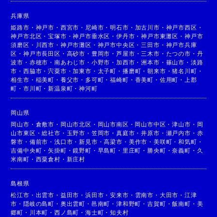
兵庫県
姫路市
・
神戸市
・
西宮市
・
尼崎市
・
明石市
・
加古川市
・
神戸市西区
・
神戸市北区
・
宝塚市
・
神戸市垂水区
・
伊丹市
・
神戸市東灘区
・
神戸市
須磨区
・
川西市
・
神戸市灘区
・
神戸市中央区
・
三田市
・
神戸市兵庫
区
・
神戸市長田区
・
高砂市
・
豊岡市
・
芦屋市
・
三木市
・
たつの市
・
丹
波市
・
赤穂市
・
南あわじ市
・
小野市
・
加西市
・
洲本市
・
篠山市
・
淡路
市
・
西脇市
・
宍粟市
・
加東市
・
太子町
・
播磨町
・
朝来市
・
猪名川町
・
相生市
・
稲美町
・
養父市
・
多可町
・
福崎町
・
香美町
・
佐用町
・
上郡
町
・
市川町
・
新温泉町
・
神河町
岡山県
岡山市
・
倉敷市
・
岡山市北区
・
岡山市南区
・
岡山市中区
・
津山市
・
岡
山市東区
・
総社市
・
玉野市
・
笠岡市
・
真庭市
・
井原市
・
瀬戸内市
・
赤
磐市
・
備前市
・
浅口市
・
新見市
・
高梁市
・
美作市
・
美咲町
・
和気町
・
吉備中央町
・
矢掛町
・
鏡野町
・
早島町
・
里庄町
・
勝央町
・
奈義町
・
久
米南町
・
西粟倉村
・
新庄村
島根県
松江市
・
出雲市
・
益田市
・
浜田市
・
安来市
・
雲南市
・
大田市
・
江津
市
・
隠岐の島町
・
奥出雲町
・
邑南町
・
津和野町
・
吉賀町
・
飯南町
・
美
郷町
・
川本町
・
西ノ島町
・
海士町
・
知夫村