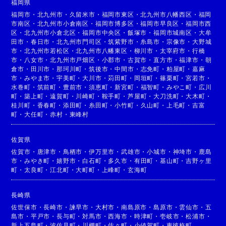
福岡県
福岡市
・
北九州市
・
久留米市
・
福岡市東区
・
北九州市八幡西区
・
福岡
市南区
・
北九州市小倉南区
・
福岡市博多区
・
福岡市早良区
・
福岡市西
区
・
北九州市小倉北区
・
福岡市中央区
・
飯塚市
・
福岡市城南区
・
大牟
田市
・
春日市
・
北九州市門司区
・
筑紫野市
・
糸島市
・
宗像市
・
大野城
市
・
北九州市若松区
・
北九州市八幡東区
・
柳川市
・
太宰府市
・
行橋
市
・
八女市
・
北九州市戸畑区
・
小郡市
・
古賀市
・
直方市
・
福津市
・
朝
倉市
・
田川市
・
那珂川町
・
筑後市
・
中間市
・
志免町
・
粕屋町
・
嘉麻
市
・
みやま市
・
宇美町
・
大川市
・
苅田町
・
岡垣町
・
篠栗町
・
宮若市
・
水巻町
・
筑前町
・
豊前市
・
須恵町
・
新宮町
・
福智町
・
みやこ町
・
広川
町
・
築上町
・
遠賀町
・
川崎町
・
鞍手町
・
芦屋町
・
大刀洗町
・
大木町
・
桂川町
・
香春町
・
添田町
・
糸田町
・
小竹町
・
久山町
・
上毛町
・
吉富
町
・
大任町
・
赤村
・
東峰村
佐賀県
佐賀市
・
唐津市
・
鳥栖市
・
伊万里市
・
武雄市
・
小城市
・
神埼市
・
鹿島
市
・
みやき町
・
嬉野市
・
白石町
・
多久市
・
有田町
・
基山町
・
吉野ヶ里
町
・
太良町
・
江北町
・
大町町
・
上峰町
・
玄海町
長崎県
佐世保市
・
長崎市
・
諫早市
・
大村市
・
南島原市
・
島原市
・
雲仙市
・
五
島市
・
平戸市
・
長与町
・
対馬市
・
西海市
・
時津町
・
壱岐市
・
松浦市
・
新上五島町
・
波佐見町
・
川棚町
・
佐々町
・
小値賀町
・
東彼杵町