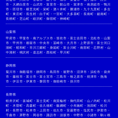
市
・
大網白里市
・
山武市
・
富里市
・
館山市
・
富津市
・
南房総市
・
鴨川
市
・
匝瑳市
・
横芝光町
・
栄町
・
酒々井町
・
勝浦市
・
九十九里町
・
多古
町
・
東庄町
・
長生村
・
白子町
・
一宮町
・
大多喜町
・
長南町
・
鋸南町
・
長柄町
・
芝山町
・
睦沢町
・
御宿町
・
神崎町
山梨県
甲府市
・
甲斐市
・
南アルプス市
・
笛吹市
・
富士吉田市
・
北杜市
・
山梨
市
・
甲州市
・
都留市
・
中央市
・
韮崎市
・
大月市
・
上野原市
・
富士河口
湖町
・
昭和町
・
市川三郷町
・
身延町
・
富士川町
・
南部町
・
忍野村
・
山
中湖村
・
鳴沢村
・
道志村
・
西桂町
・
早川町
静岡県
菊川市
・
御殿場市
・
静岡市
・
島田市
・
裾野市
・
沼津市
・
浜松市
・
袋井
市
・
藤枝市
・
富士市
・
富士宮市
・
三島市
・
牧之原市
・
焼津市
・
熱海
市
・
伊豆市
・
伊東市
・
磐田市
・
御前崎市
・
掛川市
長野県
軽井沢町
・
坂城町
・
富士見町
・
南箕輪村
・
御代田町
・
山ノ内町
・
松川
町
・
木曽町
・
高森町
・
佐久穂町
・
飯綱町
・
小布施町
・
池田町
・
松川
村
・
長野市
・
松本市
・
上田市
・
佐久市
・
安曇野市
・
塩尻市
・
伊那市
・
千曲市
・
茅野市
・
岡谷市
・
諏訪市
・
須坂市
・
中野市
・
小諸市
・
駒ヶ根