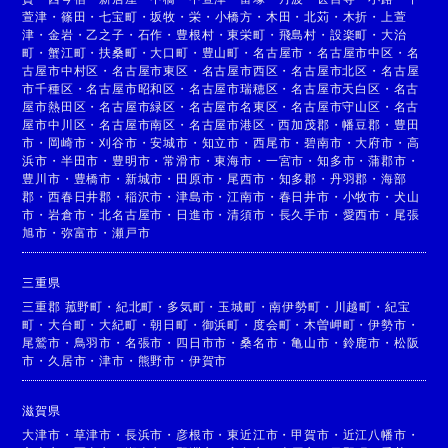
萱津
・
篠田
・
七宝町
・
坂牧
・
栄
・
小橋方
・
木田
・
北苅
・
木折
・
上萱
津
・
金岩
・
乙之子
・
石作
・
豊根村
・
東栄町
・
飛島村
・
設楽町
・
大治
町
・
蟹江町
・
扶桑町
・
大口町
・
豊山町
・
名古屋市
・
名古屋市中区
・
名
古屋市中村区
・
名古屋市東区
・
名古屋市西区
・
名古屋市北区
・
名古屋
市千種区
・
名古屋市昭和区
・
名古屋市瑞穂区
・
名古屋市天白区
・
名古
屋市熱田区
・
名古屋市緑区
・
名古屋市名東区
・
名古屋市守山区
・
名古
屋市中川区
・
名古屋市南区
・
名古屋市港区
・
西加茂郡
・
幡豆郡
・
豊田
市
・
岡崎市
・
刈谷市
・
安城市
・
知立市
・
西尾市
・
碧南市
・
大府市
・
高
浜市
・
半田市
・
豊明市
・
常滑市
・
東海市
・
一宮市
・
知多市
・
蒲郡市
・
豊川市
・
豊橋市
・
新城市
・
田原市
・
尾西市
・
知多郡
・
丹羽郡
・
海部
郡
・
西春日井郡
・
稲沢市
・
津島市
・
江南市
・
春日井市
・
小牧市
・
犬山
市
・
岩倉市
・
北名古屋市
・
日進市
・
清須市
・
長久手市
・
愛西市
・
尾張
旭市
・
弥富市
・
瀬戸市
三重県
三重郡 菰野町
・
紀北町
・
多気町
・
玉城町
・
南伊勢町
・
川越町
・
紀宝
町
・
大台町
・
大紀町
・
朝日町
・
御浜町
・
度会町
・
木曽岬町
・
伊勢市
・
尾鷲市
・
鳥羽市
・
名張市
・
四日市市
・
桑名市
・
亀山市
・
鈴鹿市
・
松阪
市
・
久居市
・
津市
・
熊野市
・
伊賀市
滋賀県
大津市
・
草津市
・
長浜市
・
彦根市
・
東近江市
・
甲賀市
・
近江八幡市
・