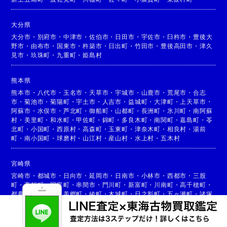
大分県
大分市
・
別府市
・
中津市
・
佐伯市
・
日田市
・
宇佐市
・
臼杵市
・
豊後大
野市
・
由布市
・
国東市
・
杵築市
・
日出町
・
竹田市
・
豊後高田市
・
津久
見市
・
玖珠町
・
九重町
・
姫島村
熊本県
熊本市
・
八代市
・
玉名市
・
天草市
・
宇城市
・
山鹿市
・
荒尾市
・
合志
市
・
菊池市
・
菊陽町
・
宇土市
・
人吉市
・
益城町
・
大津町
・
上天草市
・
阿蘇市
・
水俣市
・
芦北町
・
御船町
・
山都町
・
長洲町
・
氷川町
・
南阿蘇
村
・
美里町
・
和水町
・
甲佐町
・
錦町
・
多良木町
・
南関町
・
嘉島町
・
苓
北町
・
小国町
・
西原村
・
高森町
・
玉東町
・
津奈木町
・
相良村
・
湯前
町
・
南小国町
・
球磨村
・
山江村
・
産山村
・
水上村
・
五木村
宮崎県
宮崎市
・
都城市
・
日向市
・
延岡市
・
日南市
・
小林市
・
西都市
・
三股
町
・
高鍋町
・
国富町
・
串間市
・
門川町
・
新富町
・
川南町
・
高千穂町
・
都農町
・
高原町
・
美郷町
・
綾町
・
木城町
・
日之影町
・
五ヶ瀬町
・
諸塚
村
・
椎葉村
・
西米良村