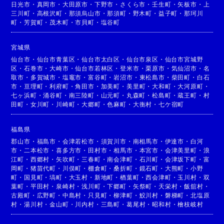
日光市
・
真岡市
・
大田原市
・
下野市
・
さくら市
・
壬生町
・
矢板市
・
上
三川町
・
高根沢町
・
那須烏山市
・
那須町
・
野木町
・
益子町
・
那珂川
町
・
芳賀町
・
茂木町
・
市貝町
・
塩谷町
宮城県
仙台市
・
仙台市青葉区
・
仙台市太白区
・
仙台市泉区
・
仙台市宮城野
区
・
石巻市
・
大崎市
・
仙台市若林区
・
登米市
・
栗原市
・
気仙沼市
・
名
取市
・
多賀城市
・
塩竈市
・
富谷町
・
岩沼市
・
東松島市
・
柴田町
・
白石
市
・
亘理町
・
利府町
・
角田市
・
加美町
・
美里町
・
大和町
・
大河原町
・
七ヶ浜町
・
涌谷町
・
南三陸町
・
山元町
・
丸森町
・
松島町
・
蔵王町
・
村
田町
・
女川町
・
川崎町
・
大郷町
・
色麻町
・
大衡村
・
七ケ宿町
福島県
郡山市
・
福島市
・
会津若松市
・
須賀川市
・
南相馬市
・
伊達市
・
白河
市
・
二本松市
・
喜多方市
・
田村市
・
相馬市
・
本宮市
・
会津美里町
・
浪
江町
・
西郷村
・
矢吹町
・
三春町
・
南会津町
・
石川町
・
会津坂下町
・
富
岡町
・
猪苗代町
・
川俣町
・
棚倉町
・
桑折町
・
鏡石町
・
大熊町
・
小野
町
・
国見町
・
塙町
・
大玉村
・
新地町
・
楢葉町
・
西会津町
・
玉川村
・
双
葉町
・
平田村
・
泉崎村
・
浅川町
・
下郷町
・
矢祭町
・
天栄村
・
飯舘村
・
古殿町
・
広野町
・
中島村
・
只見町
・
柳津町
・
鮫川村
・
磐梯町
・
北塩原
村
・
湯川村
・
金山町
・
川内村
・
三島町
・
葛尾村
・
昭和村
・
檜枝岐村