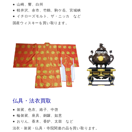
山崎、響、白州
軽井沢、余市、竹鶴、駒ケ岳、宮城峡
イチローズモルト、ザ・ニッカ など
国産ウィスキーを買い取ります。
仏具・法衣買取
袈裟、色衣、絡子、中啓
輪袈裟、座具、銅鑼、如意
おりん、香木、香炉、太鼓 など
法衣・袈裟・仏具・寺院関連の品を買い取ります。