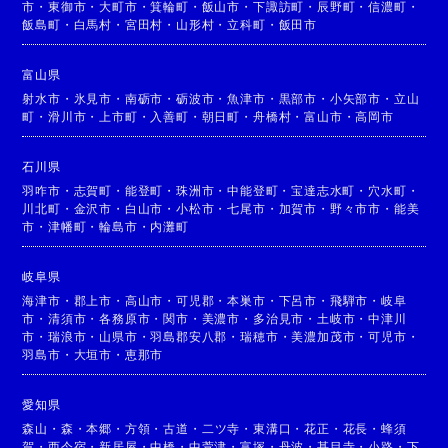
市
・
東御市
・
大町市
・
箕輪町
・
飯山市
・
下諏訪町
・
辰野町
・
信濃町
・
飯島町
・
白馬村
・
宮田村
・
山形村
・
立科町
・
飯田市
富山県
射水市
・
氷見市
・
南砺市
・
砺波市
・
魚津市
・
黒部市
・
小矢部市
・
立山
町
・
滑川市
・
上市町
・
入善町
・
朝日町
・
舟橋村
・
富山市
・
高岡市
石川県
羽咋市
・
志賀町
・
能登町
・
珠洲市
・
中能登町
・
宝達志水町
・
穴水町
・
川北町
・
金沢市
・
白山市
・
小松市
・
七尾市
・
加賀市
・
野々市市
・
能美
市
・
津幡町
・
輪島市
・
内灘町
岐阜県
海津市
・
郡上市
・
高山市
・
可児郡
・
本巣市
・
下呂市
・
飛騨市
・
岐阜
市
・
清須市
・
各務原市
・
関市
・
美濃市
・
多治見市
・
土岐市
・
中津川
市
・
瑞浪市
・
山県市
・
羽島郡安八郡
・
瑞穂市
・
美濃加茂市
・
可児市
・
羽島市
・
大垣市
・
恵那市
愛知県
森山
・
森
・
本郷
・
方領
・
古道
・
二ツ寺
・
東溝口
・
花正
・
花長
・
蜂須
賀
・
西今宿
・
新居屋
・
中橋
・
中萱津
・
富塚
・
丹波
・
甚目寺
・
小路
・
下