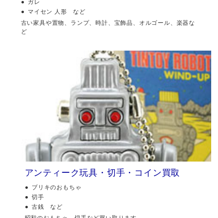
ガレ
マイセン 人形 など
古い家具や置物、ランプ、時計、宝飾品、オルゴール、楽器な
ど
アンティーク玩具・切手・コイン買取
ブリキのおもちゃ
切手
古銭 など
昭和のおもちゃ、切手など買い取ります。