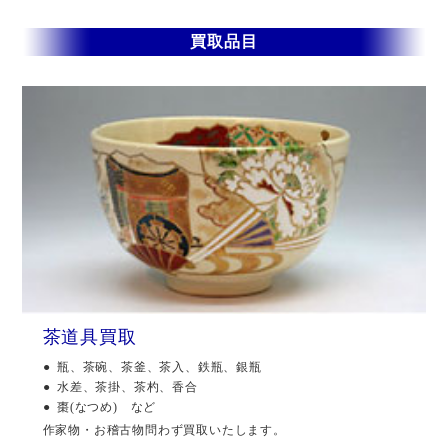
買取品目
茶道具買取
瓶、茶碗、茶釜、茶入、鉄瓶、銀瓶
水差、茶掛、茶杓、香合
棗(なつめ) など
作家物・お稽古物問わず買取いたします。