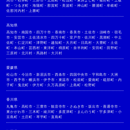
馬市
・
石井町
・
三好市
・
北島町
・
松茂町
・
東みよし町
・
板野町
・
上板
町
・
つるぎ町
・
海陽町
・
那賀町
・
美波町
・
神山町
・
勝浦町
・
牟岐町
・
佐那河内村
・
上勝町
高知県
高知市
・
南国市
・
四万十市
・
香南市
・
香美市
・
土佐市
・
須崎市
・
宿毛
市
・
安芸市
・
土佐清水市
・
四万十町
・
室戸市
・
佐川町
・
黒潮町
・
中土
佐町
・
仁淀川町
・
津野町
・
越知町
・
大月町
・
日高村
・
大豊町
・
土佐
町
・
本山町
・
芸西村
・
東洋町
・
梼原町
・
奈半利町
・
安田町
・
田野町
・
三原村
・
北川村
・
馬路村
・
大川村
愛媛県
松山市
・
今治市
・
新居浜市
・
西条市
・
四国中央市
・
宇和島市
・
大洲
市
・
西予市
・
幡浜市
・
伊予市
・
東温市
・
松前町
・
愛南町
・
砥部町
・
内
子町
・
鬼北町
・
伊方町
・
久万高原町
・
上島町
・
松野町
香川県
丸亀市
・
高松市
・
三豊市
・
観音寺市
・
さぬき市
・
坂出市
・
善通寺市
・
東かがわ市
・
三木町
・
綾川町
・
多度津町
・
まんのう町
・
宇多津町
・
小
豆島町
・
土庄町
・
琴平町
・
直島町