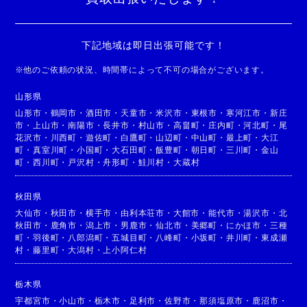
下記地域は即日出張可能です！
※
他のご依頼の状況、時間帯によって不可の場合がございます。
山形県
山形市
・
鶴岡市
・
酒田市
・
天童市
・
米沢市
・
東根市
・
寒河江市
・
新庄
市
・
上山市
・
南陽市
・
長井市
・
村山市
・
高畠町
・
庄内町
・
河北町
・
尾
花沢市
・
川西町
・
遊佐町
・
白鷹町
・
山辺町
・
中山町
・
最上町
・
大江
町
・
真室川町
・
小国町
・
大石田町
・
飯豊町
・
朝日町
・
三川町
・
金山
町
・
西川町
・
戸沢村
・
舟形町
・
鮭川村
・
大蔵村
秋田県
大仙市
・
秋田市
・
横手市
・
由利本荘市
・
大館市
・
能代市
・
湯沢市
・
北
秋田市
・
鹿角市
・
潟上市
・
男鹿市
・
仙北市
・
美郷町
・
にかほ市
・
三種
町
・
羽後町
・
八郎潟町
・
五城目町
・
八峰町
・
小坂町
・
井川町
・
東成瀬
村
・
藤里町
・
大潟村
・
上小阿仁村
栃木県
宇都宮市
・
小山市
・
栃木市
・
足利市
・
佐野市
・
那須塩原市
・
鹿沼市
・