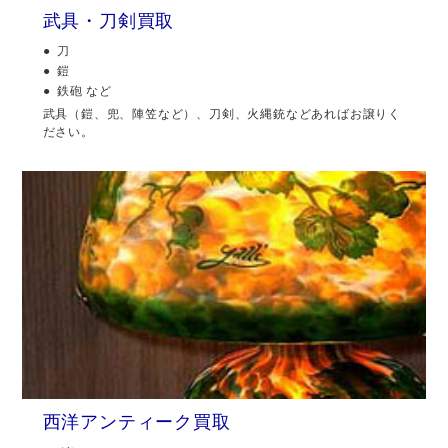
武具・刀剣買取
刀
鎧
鉄砲 など
武具（鎧、兜、陣笠など）、刀剣、火縄銃などあればお譲りく
ださい。
西洋アンティーク買取