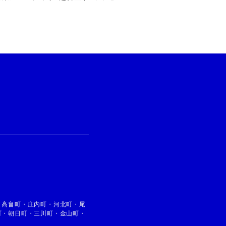
・
高畠町
・
庄内町
・
河北町
・
尾
町
・
朝日町
・
三川町
・
金山町
・