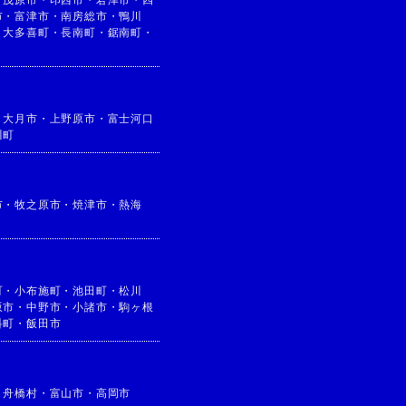
・
茂原市
・
印西市
・
君津市
・
四
市
・
富津市
・
南房総市
・
鴨川
・
大多喜町
・
長南町
・
鋸南町
・
・
大月市
・
上野原市
・
富士河口
川町
市
・
牧之原市
・
焼津市
・
熱海
町
・
小布施町
・
池田町
・
松川
坂市
・
中野市
・
小諸市
・
駒ヶ根
科町
・
飯田市
・
舟橋村
・
富山市
・
高岡市