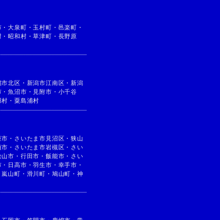
市
・
大泉町
・
玉村町
・
邑楽町
・
村
・
昭和村
・
草津町
・
長野原
潟市北区
・
新潟市江南区
・
新潟
市
・
魚沼市
・
見附市
・
小千谷
羽村
・
粟島浦村
座市
・
さいたま市見沼区
・
狭山
須市
・
さいたま市岩槻区
・
さい
松山市
・
行田市
・
飯能市
・
さい
市
・
日高市
・
羽生市
・
幸手市
・
・
嵐山町
・
滑川町
・
鳩山町
・
神