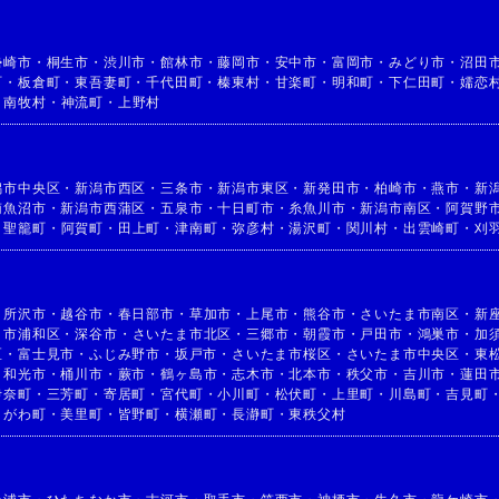
勢崎市
・
桐生市
・
渋川市
・
館林市
・
藤岡市
・
安中市
・
富岡市
・
みどり市
・
沼田
町
・
板倉町
・
東吾妻町
・
千代田町
・
榛東村
・
甘楽町
・
明和町
・
下仁田町
・
嬬恋
・
南牧村
・
神流町
・
上野村
潟市中央区
・
新潟市西区
・
三条市
・
新潟市東区
・
新発田市
・
柏崎市
・
燕市
・
新
南魚沼市
・
新潟市西蒲区
・
五泉市
・
十日町市
・
糸魚川市
・
新潟市南区
・
阿賀野
・
聖籠町
・
阿賀町
・
田上町
・
津南町
・
弥彦村
・
湯沢町
・
関川村
・
出雲崎町
・
刈
・
所沢市
・
越谷市
・
春日部市
・
草加市
・
上尾市
・
熊谷市
・
さいたま市南区
・
新
ま市浦和区
・
深谷市
・
さいたま市北区
・
三郷市
・
朝霞市
・
戸田市
・
鴻巣市
・
加
区
・
富士見市
・
ふじみ野市
・
坂戸市
・
さいたま市桜区
・
さいたま市中央区
・
東
・
和光市
・
桶川市
・
蕨市
・
鶴ヶ島市
・
志木市
・
北本市
・
秩父市
・
吉川市
・
蓮田
伊奈町
・
三芳町
・
寄居町
・
宮代町
・
小川町
・
松伏町
・
上里町
・
川島町
・
吉見町
きがわ町
・
美里町
・
皆野町
・
横瀬町
・
長瀞町
・
東秩父村