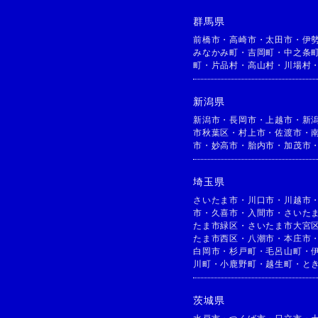
群馬県
前橋市
・
高崎市
・
太田市
・
伊
みなかみ町
・
吉岡町
・
中之条
町
・
片品村
・
高山村
・
川場村
新潟県
新潟市
・
長岡市
・
上越市
・
新
市秋葉区
・
村上市
・
佐渡市
・
市
・
妙高市
・
胎内市
・
加茂市
埼玉県
さいたま市
・
川口市
・
川越市
市
・
久喜市
・
入間市
・
さいた
たま市緑区
・
さいたま市大宮
たま市西区
・
八潮市
・
本庄市
白岡市
・
杉戸町
・
毛呂山町
・
川町
・
小鹿野町
・
越生町
・
と
茨城県