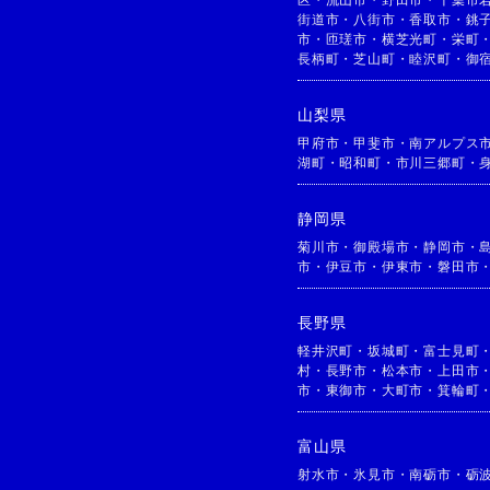
区
・
流山市
・
野田市
・
千葉市
街道市
・
八街市
・
香取市
・
銚
市
・
匝瑳市
・
横芝光町
・
栄町
長柄町
・
芝山町
・
睦沢町
・
御
山梨県
甲府市
・
甲斐市
・
南アルプス
湖町
・
昭和町
・
市川三郷町
・
静岡県
菊川市
・
御殿場市
・
静岡市
・
市
・
伊豆市
・
伊東市
・
磐田市
長野県
軽井沢町
・
坂城町
・
富士見町
村
・
長野市
・
松本市
・
上田市
市
・
東御市
・
大町市
・
箕輪町
富山県
射水市
・
氷見市
・
南砺市
・
砺