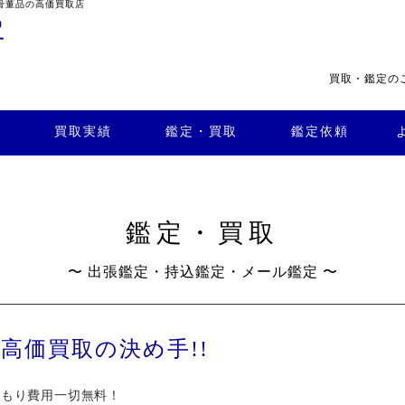
骨董品の高価買取店
買取・鑑定の
・買
よくある
取
鑑定依頼
質問
店舗案内
買取実績
鑑定・買取
鑑定依頼
鑑定・買取
〜 出張鑑定・持込鑑定・メール鑑定 〜
高価買取の決め手!!
積もり費用一切無料！