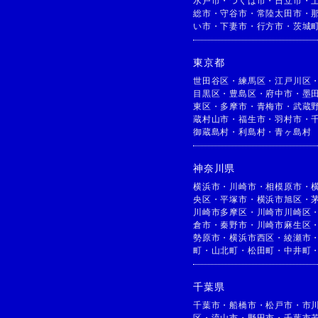
水戸市
・
つくば市
・
日立市
・
総市
・
守谷市
・
常陸太田市
・
い市
・
下妻市
・
行方市
・
茨城
東京都
世田谷区
・
練馬区
・
江戸川区
目黒区
・
豊島区
・
府中市
・
墨
東区
・
多摩市
・
青梅市
・
武蔵
蔵村山市
・
福生市
・
羽村市
・
御蔵島村
・
利島村
・
青ヶ島村
神奈川県
横浜市
・
川崎市
・
相模原市
・
央区
・
平塚市
・
横浜市旭区
・
川崎市多摩区
・
川崎市川崎区
倉市
・
秦野市
・
川崎市麻生区
勢原市
・
横浜市西区
・
綾瀬市
町
・
山北町
・
松田町
・
中井町
千葉県
千葉市
・
船橋市
・
松戸市
・
市