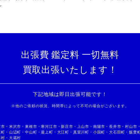
ル
出張費 鑑定料 一切無料
買取出張いたします！
下記地域は即日出張可能です！
※
他のご依頼の状況、時間帯によって不可の場合がございます。
童市
・
米沢市
・
東根市
・
寒河江市
・
新庄市
・
上山市
・
南陽市
・
長井市
・
村山市
鷹町
・
山辺町
・
中山町
・
最上町
・
大江町
・
真室川町
・
小国町
・
大石田町
・
飯豊
川村
・
大蔵村