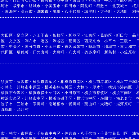
土浦市
・
ひたちなか市
・
古河市
・
取手市
・
筑西市
・
神栖市
・
牛久市
・
龍ケ崎市
那珂市
・
坂東市
・
結城市
・
小美玉市
・
鉾田市
・
阿見町
・
稲敷市
・
北茨城市
・
桜
町
・
東海村
・
高萩市
・
潮来市
・
境町
・
八千代町
・
城里町
・
大子町
・
大洗町
・
利
・
大田区
・
足立区
・
八王子市
・
板橋区
・
杉並区
・
江東区
・
葛飾区
・
町田市
・
品
田区
・
文京区
・
調布市
・
港区
・
渋谷区
・
荒川区
・
西東京市
・
小平市
・
三鷹市
・
野市
・
中央区
・
国分寺市
・
小金井市
・
東久留米市
・
昭島市
・
稲城市
・
東大和市
千代田区
・
瑞穂町
・
日の出町
・
大島町
・
八丈町
・
奥多摩町
・
新島村
・
小笠原村
横須賀市
・
藤沢市
・
横浜市青葉区
・
相模原市南区
・
横浜市港北区
・
横浜市戸塚
茅ヶ崎市
・
川崎市中原区
・
横浜市神奈川区
・
大和市
・
厚木市
・
横浜市港南区
・
・
横浜市金沢区
・
横浜市保土ケ谷区
・
小田原市
・
横浜市都筑区
・
横浜市南区
・
・
横浜市泉区
・
川崎市幸区
・
横浜市磯子区
・
横浜市中区
・
座間市
・
海老名市
・
・
逗子市
・
三浦市
・
寒川町
・
南足柄市
・
愛川町
・
葉山町
・
大磯町
・
湯河原町
・
・
真鶴町
・
清川村
川市
・
柏市
・
市原市
・
千葉市中央区
・
佐倉市
・
八千代市
・
千葉市花見川区
・
浦