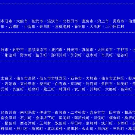
利本荘市
・
大館市
・
能代市
・
湯沢市
・
北秋田市
・
鹿角市
・
潟上市
・
男鹿市
・
仙
目町
・
八峰町
・
小坂町
・
井川町
・
東成瀬村
・
藤里町
・
大潟村
・
上小阿仁村
足利市
・
佐野市
・
那須塩原市
・
鹿沼市
・
日光市
・
真岡市
・
大田原市
・
下野市
・
市
・
那須町
・
野木町
・
益子町
・
那珂川町
・
芳賀町
・
茂木町
・
市貝町
・
塩谷町
市太白区
・
仙台市泉区
・
仙台市宮城野区
・
石巻市
・
大崎市
・
仙台市若林区
・
登
町
・
岩沼市
・
東松島市
・
柴田町
・
白石市
・
亘理町
・
利府町
・
角田市
・
加美町
・
山元町
・
丸森町
・
松島町
・
蔵王町
・
村田町
・
女川町
・
川崎町
・
大郷町
・
色麻町
・
須賀川市
・
南相馬市
・
伊達市
・
白河市
・
二本松市
・
喜多方市
・
田村市
・
相馬
・
南会津町
・
石川町
・
会津坂下町
・
富岡町
・
猪苗代町
・
川俣町
・
棚倉町
・
桑折
町
・
楢葉町
・
西会津町
・
玉川村
・
双葉町
・
平田村
・
泉崎村
・
浅川町
・
下郷町
・
・
柳津町
・
鮫川村
・
磐梯町
・
北塩原村
・
湯川村
・
金山町
・
川内村
・
三島町
・
葛