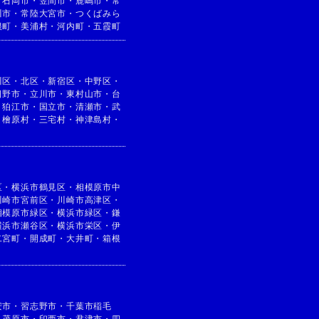
・
石岡市
・
笠間市
・
鹿嶋市
・
常
川市
・
常陸大宮市
・
つくばみら
根町
・
美浦村
・
河内町
・
五霞町
川区
・
北区
・
新宿区
・
中野区
・
日野市
・
立川市
・
東村山市
・
台
・
狛江市
・
国立市
・
清瀬市
・
武
・
檜原村
・
三宅村
・
神津島村
・
区
・
横浜市鶴見区
・
相模原市中
川崎市宮前区
・
川崎市高津区
・
相模原市緑区
・
横浜市緑区
・
鎌
横浜市瀬谷区
・
横浜市栄区
・
伊
二宮町
・
開成町
・
大井町
・
箱根
安市
・
習志野市
・
千葉市稲毛