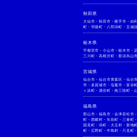
秋田県
大仙市
・
秋田市
・
横手市
・
由
町
・
羽後町
・
八郎潟町
・
五城
栃木県
宇都宮市
・
小山市
・
栃木市
・
三川町
・
高根沢町
・
那須烏山
宮城県
仙台市
・
仙台市青葉区
・
仙台
市
・
多賀城市
・
塩竈市
・
富谷
ヶ浜町
・
涌谷町
・
南三陸町
・
福島県
郡山市
・
福島市
・
会津若松市
町
・
西郷村
・
矢吹町
・
三春町
国見町
・
塙町
・
大玉村
・
新地
町
・
広野町
・
中島村
・
只見町