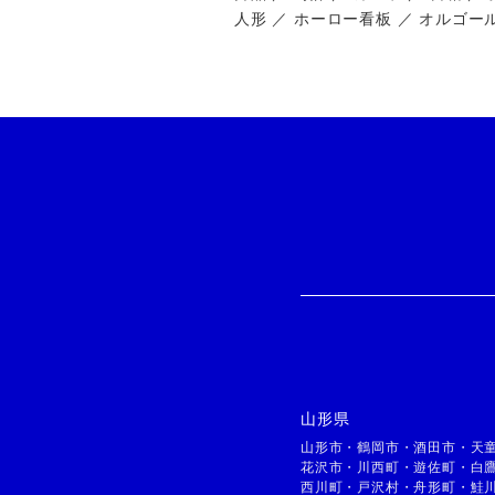
人形 ／ ホーロー看板 ／ オルゴー
山形県
山形市
・
鶴岡市
・
酒田市
・
天
花沢市
・
川西町
・
遊佐町
・
白
西川町
・
戸沢村
・
舟形町
・
鮭