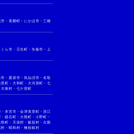
北市
・
美郷町
・
にかほ市
・
三種
さくら市
・
壬生町
・
矢板市
・
上
米市
・
栗原市
・
気仙沼市
・
名取
美里町
・
大和町
・
大河原町
・
七
・
大衡村
・
七ケ宿町
市
・
本宮市
・
会津美里町
・
浪江
町
・
鏡石町
・
大熊町
・
小野町
・
矢祭町
・
天栄村
・
飯舘村
・
古殿
尾村
・
昭和村
・
檜枝岐村