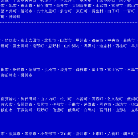
若葉区
・
千葉市美浜区
・
我孫子市
・
木更津市
・
成田市
・
千葉市緑区
・
鎌ケ谷市
子市
・
旭市
・
東金市
・
袖ケ浦市
・
白井市
・
大網白里市
・
山武市
・
富里市
・
館山
・
酒々井町
・
勝浦市
・
九十九里町
・
多古町
・
東庄町
・
長生村
・
白子町
・
一宮町
宿町
・
神崎町
市
・
笛吹市
・
富士吉田市
・
北杜市
・
山梨市
・
甲州市
・
都留市
・
中央市
・
韮崎市
身延町
・
富士川町
・
南部町
・
忍野村
・
山中湖村
・
鳴沢村
・
道志村
・
西桂町
・
早
島田市
・
裾野市
・
沼津市
・
浜松市
・
袋井市
・
藤枝市
・
富士市
・
富士宮市
・
三島
・
御前崎市
・
掛川市
・
南箕輪村
・
御代田町
・
山ノ内町
・
松川町
・
木曽町
・
高森町
・
佐久穂町
・
飯綱
・
佐久市
・
安曇野市
・
塩尻市
・
伊那市
・
千曲市
・
茅野市
・
岡谷市
・
諏訪市
・
須
・
飯山市
・
下諏訪町
・
辰野町
・
信濃町
・
飯島町
・
白馬村
・
宮田村
・
山形村
・
立
波市
・
魚津市
・
黒部市
・
小矢部市
・
立山町
・
滑川市
・
上市町
・
入善町
・
朝日町