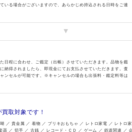
ている場合がございますので、あらかじめ持込される日時をご連
た日程に合わせ、ご鑑定（出帳）させていただきます。品物を鑑
に納得されましたら、即現金にてお支払させていただきます。査
ャンセルが可能です。※キャンセルの場合も出張料・鑑定料等は
が買取対象です！
珊瑚 ／ 貴金属 ／ 着物 ／ ブリキおもちゃ ／ レトロ家電 ／ レトロ
 楽器 ／ 切手 ／ 古銭 ／ レコード・ＣＤ ／ ゲーム ／ 鉄道関連 ／